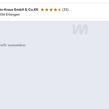
to-Kraus GmbH & Co.KG
(
35
)
4.3 Sterne
056 Erlangen
wSt. ausweisbar