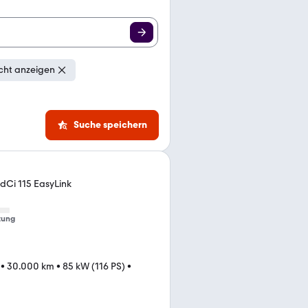
cht anzeigen
Suche speichern
dCi 115 EasyLink
tung
•
30.000 km
•
85 kW (116 PS)
•