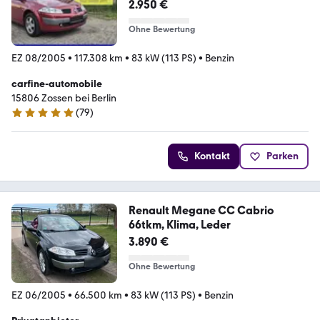
2.950 €
Ohne Bewertung
EZ 08/2005
•
117.308 km
•
83 kW (113 PS)
•
Benzin
carfine-automobile
15806 Zossen bei Berlin
(
79
)
4.8 Sterne
Kontakt
Parken
Renault Megane CC Cabrio
66tkm, Klima, Leder
3.890 €
Ohne Bewertung
EZ 06/2005
•
66.500 km
•
83 kW (113 PS)
•
Benzin