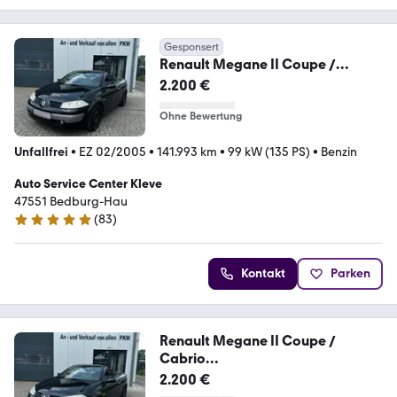
Gesponsert
Renault Megane II Coupe /
Cabrio
2.200 €
Dynamique*PDC*SHZ*LEDER
Ohne Bewertung
Unfallfrei
•
EZ 02/2005
•
141.993 km
•
99 kW (135 PS)
•
Benzin
Auto Service Center Kleve
47551 Bedburg-Hau
(
83
)
4.8 Sterne
Kontakt
Parken
Renault Megane II Coupe /
Cabrio
Dynamique*PDC*SHZ*LEDER
2.200 €