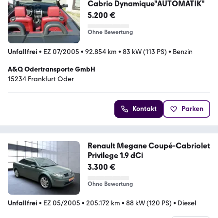
Cabrio Dynamique"AUTOMATIK"
5.200 €
Ohne Bewertung
Unfallfrei
•
EZ 07/2005
•
92.854 km
•
83 kW (113 PS)
•
Benzin
A&Q Odertransporte GmbH
15234 Frankfurt Oder
Kontakt
Parken
Renault Megane Coupé-Cabriolet
Privilege 1.9 dCi
3.300 €
Ohne Bewertung
Unfallfrei
•
EZ 05/2005
•
205.172 km
•
88 kW (120 PS)
•
Diesel