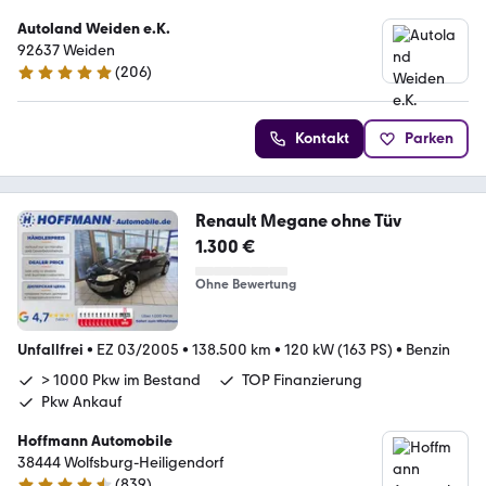
Autoland Weiden e.K.
92637 Weiden
(
206
)
4.8 Sterne
Kontakt
Parken
Renault Megane ohne Tüv
1.300 €
Ohne Bewertung
Unfallfrei
•
EZ 03/2005
•
138.500 km
•
120 kW (163 PS)
•
Benzin
> 1000 Pkw im Bestand
TOP Finanzierung
Pkw Ankauf
Hoffmann Automobile
38444 Wolfsburg-Heiligendorf
(
839
)