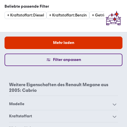
Beliebte passende Filter
+
Kraftstoffart
:
Diesel
+
Kraftstoffart
:
Benzin
+
Getriebe
:
Automat
Mehr laden
Filter anpassen
Weitere Eigenschaften des
Renault Megane aus
2005: Cabrio
Modelle
Renault Alaskan
Renault Alpine A110
Kraftstoffart
Renault Alpine A310
Renault Alpine V6
Renault Megane Benzin