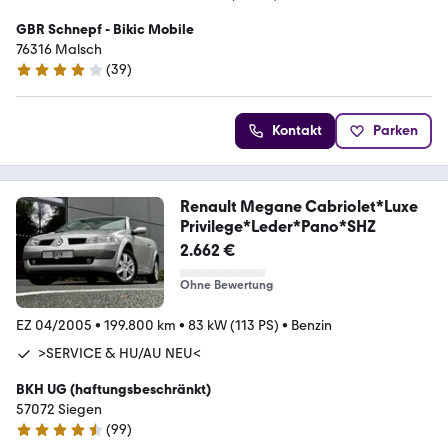
GBR Schnepf - Bikic Mobile
76316 Malsch
(
39
)
4.2 Sterne
Kontakt
Parken
Renault Megane Cabriolet*Luxe
Privilege*Leder*Pano*SHZ
2.662 €
Ohne Bewertung
EZ 04/2005
•
199.800 km
•
83 kW (113 PS)
•
Benzin
>SERVICE & HU/AU NEU<
BKH UG (haftungsbeschränkt)
57072 Siegen
(
99
)
4.3 Sterne