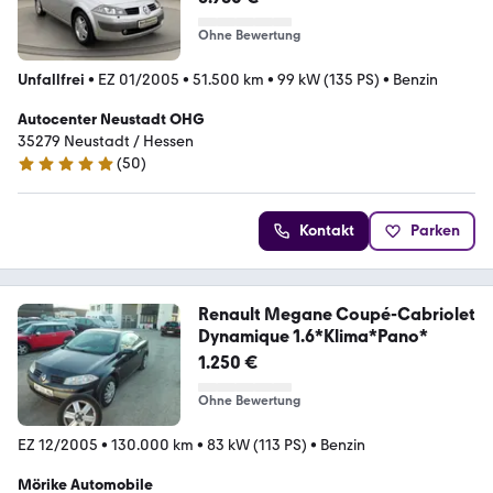
Ohne Bewertung
Unfallfrei
•
EZ 01/2005
•
51.500 km
•
99 kW (135 PS)
•
Benzin
Autocenter Neustadt OHG
35279 Neustadt / Hessen
(
50
)
4.9 Sterne
Kontakt
Parken
Renault Megane Coupé-Cabriolet
Dynamique 1.6*Klima*Pano*
1.250 €
Ohne Bewertung
EZ 12/2005
•
130.000 km
•
83 kW (113 PS)
•
Benzin
Mörike Automobile