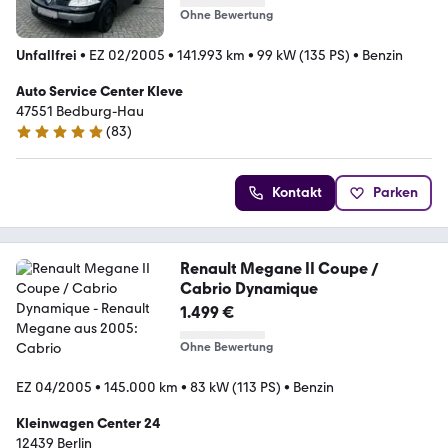
Ohne Bewertung
Unfallfrei
•
EZ 02/2005
•
141.993 km
•
99 kW (135 PS)
•
Benzin
Auto Service Center Kleve
47551 Bedburg-Hau
(
83
)
4.8 Sterne
Kontakt
Parken
Renault Megane II Coupe /
Cabrio Dynamique
1.499 €
Ohne Bewertung
EZ 04/2005
•
145.000 km
•
83 kW (113 PS)
•
Benzin
Kleinwagen Center 24
12439 Berlin