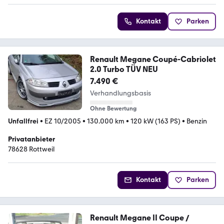
Kontakt
Parken
Renault Megane Coupé-Cabriolet
2.0 Turbo TÜV NEU
7.490 €
Verhandlungsbasis
Ohne Bewertung
Unfallfrei
•
EZ 10/2005
•
130.000 km
•
120 kW (163 PS)
•
Benzin
Privatanbieter
78628 Rottweil
Kontakt
Parken
Renault Megane II Coupe /