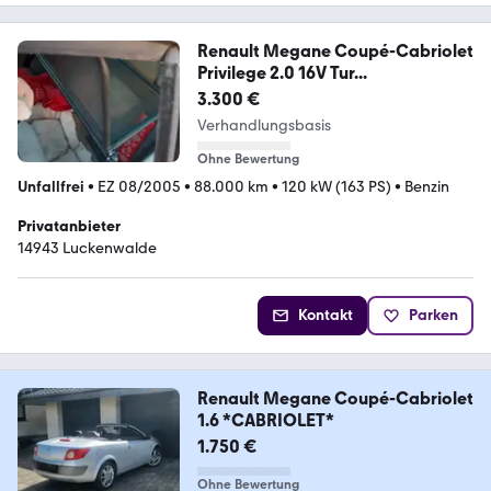
Renault Megane Coupé-Cabriolet
Privilege 2.0 16V Tur...
3.300 €
Verhandlungsbasis
Ohne Bewertung
Unfallfrei
•
EZ 08/2005
•
88.000 km
•
120 kW (163 PS)
•
Benzin
Privatanbieter
14943 Luckenwalde
Kontakt
Parken
Renault Megane Coupé-Cabriolet
1.6 *CABRIOLET*
1.750 €
Ohne Bewertung