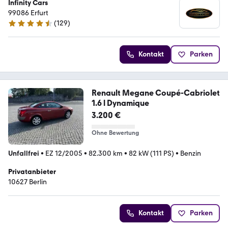
Infinity Cars
99086 Erfurt
(
129
)
4.3 Sterne
Kontakt
Parken
Renault Megane Coupé-Cabriolet
1.6 l Dynamique
3.200 €
Ohne Bewertung
Unfallfrei
•
EZ 12/2005
•
82.300 km
•
82 kW (111 PS)
•
Benzin
Privatanbieter
10627 Berlin
Kontakt
Parken