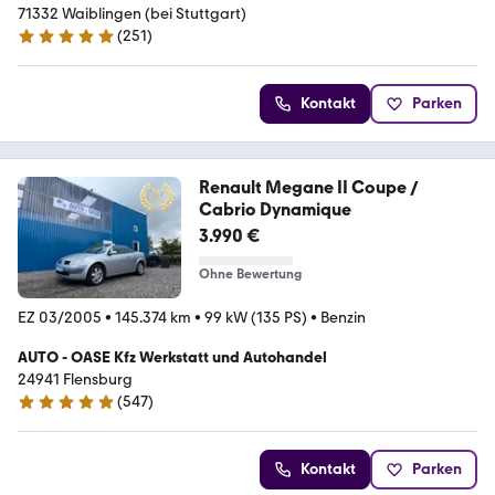
71332 Waiblingen (bei Stuttgart)
(
251
)
4.8 Sterne
Kontakt
Parken
Renault Megane II Coupe /
Cabrio Dynamique
3.990 €
Ohne Bewertung
EZ 03/2005
•
145.374 km
•
99 kW (135 PS)
•
Benzin
AUTO - OASE Kfz Werkstatt und Autohandel
24941 Flensburg
(
547
)
4.9 Sterne
Kontakt
Parken