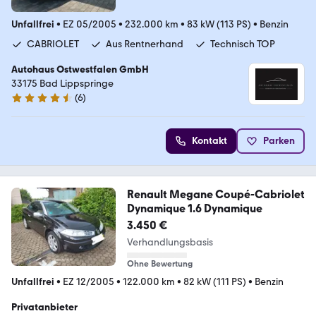
Unfallfrei
•
EZ 05/2005
•
232.000 km
•
83 kW (113 PS)
•
Benzin
CABRIOLET
Aus Rentnerhand
Technisch TOP
Autohaus Ostwestfalen GmbH
33175 Bad Lippspringe
(
6
)
4.3 Sterne
Kontakt
Parken
Renault Megane Coupé-Cabriolet
Dynamique 1.6 Dynamique
3.450 €
Verhandlungsbasis
Ohne Bewertung
Unfallfrei
•
EZ 12/2005
•
122.000 km
•
82 kW (111 PS)
•
Benzin
Privatanbieter