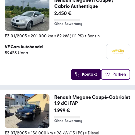
Renault Megane II Coupe /
Cabrio Authentique
2.450 €
Ohne Bewertung
EZ 01/2005
•
201.000 km
•
82 kW (111 PS)
•
Benzin
VF Cars Autohandel
59423 Unna
Kontakt
Parken
Renault Megane Coupé-Cabriolet
1.9 dCi FAP
1.999 €
Ohne Bewertung
EZ 07/2005
•
156.000 km
•
96 kW (131 PS)
•
Diesel