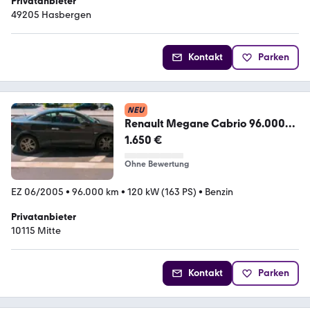
Privatanbieter
49205 Hasbergen
Kontakt
Parken
NEU
Renault Megane Cabrio 96.000
km
1.650 €
Ohne Bewertung
EZ 06/2005
•
96.000 km
•
120 kW (163 PS)
•
Benzin
Privatanbieter
10115 Mitte
Kontakt
Parken