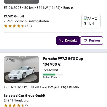
EZ 01/2008
•
30 km
•
324 kW (441 PS)
•
Benzin
PAMO GmbH
78351 Bodman-Ludwigshafen
(
50
)
4.7 Sterne
Kontakt
Parken
Porsche 997.2 GT3 Cup
104.900 €
19% MwSt.
Fairer Preis
EZ 01/2012
•
19.000 km
•
331 kW (450 PS)
•
Benzin
Selected Car Group GmbH
24941 Flensburg
(
9
)