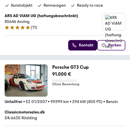
Kunstobjekt
Rennwagen
Ready to race
ARS AD VIAM UG (haftungsbeschränkt)
85646 Anzing
(
11
)
5 Sterne
Kontakt
Parken
Porsche GT3 Cup
91.000 €
Ohne Bewertung
Unfallfrei
•
EZ 01/2007
•
99.999 km
•
294 kW (400 PS)
•
Benzin
Classicmotorsales.dk
DK-6630 Rödding