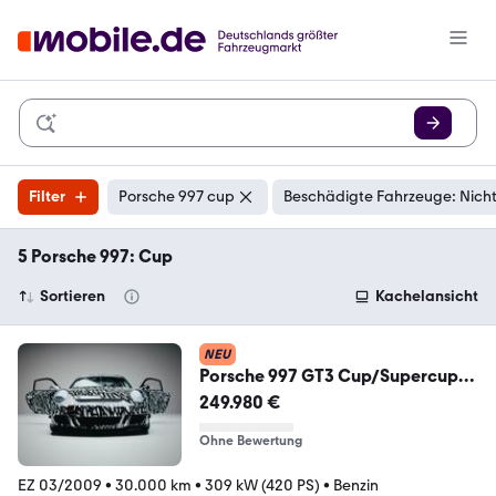
Filter
Porsche 997 cup
Beschädigte Fahrzeuge: Nich
5 Porsche 997: Cup
Sortieren
Kachelansicht
NEU
Porsche 997 GT3 Cup/Supercup
ART CAR "PROJECT 6.01"
249.980 €
Ohne Bewertung
EZ 03/2009
•
30.000 km
•
309 kW (420 PS)
•
Benzin