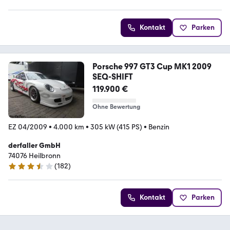
4.3 Sterne
Kontakt
Parken
Porsche 997 GT3 Cup MK1 2009
SEQ-SHIFT
119.900 €
Ohne Bewertung
EZ 04/2009
•
4.000 km
•
305 kW (415 PS)
•
Benzin
derfaller GmbH
74076 Heilbronn
(
182
)
3.7 Sterne
Kontakt
Parken