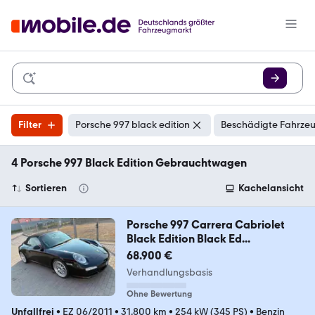
Filter
Porsche 997 black edition
Beschädigte Fahrzeu
4 Porsche 997 Black Edition Gebrauchtwagen
Sortieren
Kachelansicht
Porsche 997 Carrera Cabriolet
Black Edition Black Ed...
68.900 €
Verhandlungsbasis
Ohne Bewertung
Unfallfrei
•
EZ 06/2011
•
31.800 km
•
254 kW (345 PS)
•
Benzin