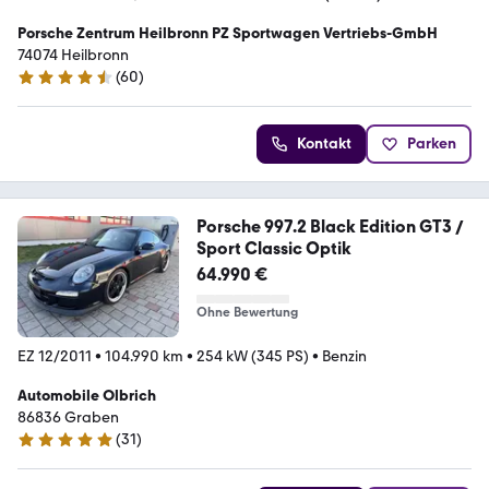
Porsche Zentrum Heilbronn PZ Sportwagen Vertriebs-GmbH
74074 Heilbronn
(
60
)
4.4 Sterne
Kontakt
Parken
Porsche 997.2 Black Edition GT3 /
Sport Classic Optik
64.990 €
Ohne Bewertung
EZ 12/2011
•
104.990 km
•
254 kW (345 PS)
•
Benzin
Automobile Olbrich
86836 Graben
(
31
)
4.8 Sterne