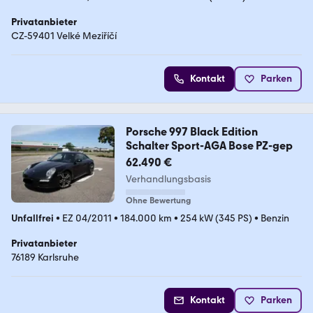
Privatanbieter
CZ-59401 Velké Meziříčí
Kontakt
Parken
Porsche 997 Black Edition
Schalter Sport-AGA Bose PZ-gep
62.490 €
Verhandlungsbasis
Ohne Bewertung
Unfallfrei
•
EZ 04/2011
•
184.000 km
•
254 kW (345 PS)
•
Benzin
Privatanbieter
76189 Karlsruhe
Kontakt
Parken