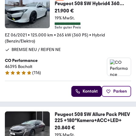
Peugeot 508 SW Hybrid4 360
PSE*TÜV28*REIFEN
21.900 €
NEU*GARANTIE
19% MwSt.
Sehr guter Preis
EZ 06/2021
•
125.000 km
•
265 kW (360 PS)
•
Hybrid
(Benzin/Elektro)
BREMSE NEU / REIFEN NE
CO Performance
46395 Bocholt
(
116
)
4.9 Sterne
Kontakt
Parken
Peugeot 508 SW Allure Pack PHEV
225 +180°Kamera+ACC+LED+
20.840 €
19% MwSt.