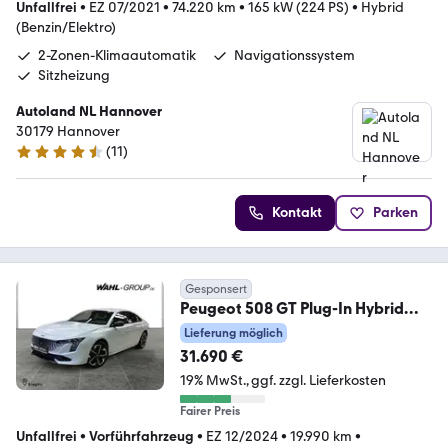
Unfallfrei
•
EZ 07/2021
•
74.220 km
•
165 kW (224 PS)
•
Hybrid
(Benzin/Elektro)
2-Zonen-Klimaautomatik
Navigationssystem
Sitzheizung
Autoland NL Hannover
30179 Hannover
(
11
)
4.7 Sterne
Kontakt
Parken
Gesponsert
Peugeot 508 GT Plug-In Hybrid
225 e-EAT8
Lieferung möglich
31.690 €
19% MwSt.
ggf. zzgl. Lieferkosten
Fairer Preis
Unfallfrei
•
Vorführfahrzeug
•
EZ 12/2024
•
19.990 km
•