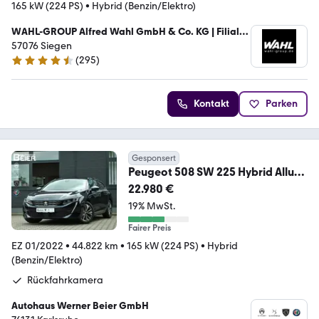
165 kW (224 PS)
•
Hybrid (Benzin/Elektro)
WAHL-GROUP Alfred Wahl GmbH & Co. KG | Filiale
Siegen
57076 Siegen
(
295
)
4.3 Sterne
Kontakt
Parken
Gesponsert
Peugeot 508 SW 225 Hybrid Allure
Pack Navi/ Sitzh./ Klim
22.980 €
19% MwSt.
Fairer Preis
EZ 01/2022
•
44.822 km
•
165 kW (224 PS)
•
Hybrid
(Benzin/Elektro)
Rückfahrkamera
Autohaus Werner Beier GmbH