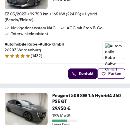
EZ 03/2023
•
99.750 km
•
165 kW (224 PS)
•
Hybrid
(Benzin/Elektro)
Navigationssystem NAC
ACC mit Stop & Go
Toterwinkelassistent
Automobile Rabe -AuRa- GmbH
26203 Wardenburg
(
1432
)
4.9 Sterne
Kontakt
Parken
Peugeot 508 SW 1.6 Hybrid4 360
PSE GT
29.950 €
19% MwSt.
Fairer Preis