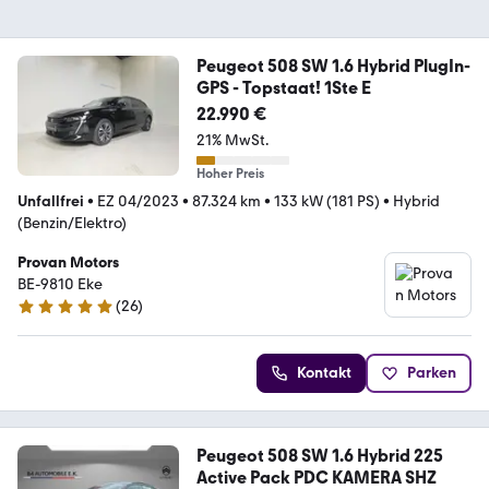
Peugeot 508 SW 1.6 Hybrid PlugIn-
GPS - Topstaat! 1Ste E
22.990 €
21% MwSt.
Hoher Preis
Unfallfrei
•
EZ 04/2023
•
87.324 km
•
133 kW (181 PS)
•
Hybrid
(Benzin/Elektro)
Provan Motors
BE-9810 Eke
(
26
)
5 Sterne
Kontakt
Parken
Peugeot 508 SW 1.6 Hybrid 225
Active Pack PDC KAMERA SHZ