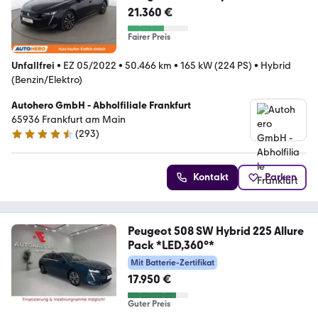
Aut.*NAV*ACC*CAM*PDC*SHZ*
21.360 €
Fairer Preis
Unfallfrei
•
EZ 05/2022
•
50.466 km
•
165 kW (224 PS)
•
Hybrid
(Benzin/Elektro)
Autohero GmbH - Abholfiliale Frankfurt
65936 Frankfurt am Main
(
293
)
4.6 Sterne
Kontakt
Parken
Peugeot 508 SW Hybrid 225 Allure
Pack *LED,360°*
Mit Batterie-Zertifikat
17.950 €
Guter Preis