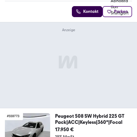
Kontakt
Parken
Peugeot 508 SW Hybrid 225 GT
Pack|ACC|Keyless|360°|Focal
17.950 €
19% MwSt.