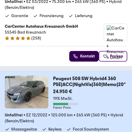
Unfallfrei
•
EZ 03/2022
•
75.300 km
•
265 kW (360 PS)
•
Hybrid
(Benzin/Elektro)
Garantie
Finanzierung
Lieferung
CarCenter Autohaus Kreuznach GmbH
55545 Bad Kreuznach
(
258
)
4.9 Sterne
Kontakt
Parken
Peugeot 508 SW Hybrid4 360
PSE|ACC|NightVis|360|Memo|20"
24.950 €
19% MwSt.
Fairer Preis
Unfallfrei
•
EZ 12/2022
•
125.000 km
•
265 kW (360 PS)
•
Hybrid
(Benzin/Elektro)
Massagesitze
Keyless
Focal Soundsystem