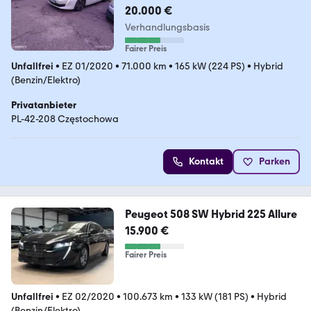
20.000 €
Verhandlungsbasis
Fairer Preis
Unfallfrei
•
EZ 01/2020
•
71.000 km
•
165 kW (224 PS)
•
Hybrid
(Benzin/Elektro)
Privatanbieter
PL-42-208 Częstochowa
Kontakt
Parken
Peugeot 508 SW Hybrid 225 Allure
15.900 €
Fairer Preis
Unfallfrei
•
EZ 02/2020
•
100.673 km
•
133 kW (181 PS)
•
Hybrid
(Benzin/Elektro)