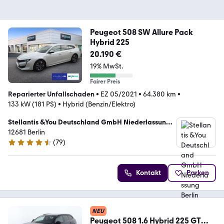
Peugeot 508 SW Allure Pack
Hybrid 225
20.190 €
19% MwSt.
Fairer Preis
Reparierter Unfallschaden
•
EZ 05/2021
•
64.380 km
•
133 kW (181 PS)
•
Hybrid (Benzin/Elektro)
Stellantis &You Deutschland GmbH Niederlassung
Berlin Marzahn
12681 Berlin
(
79
)
4.6 Sterne
Kontakt
Parken
NEU
Peugeot 508 1.6 Hybrid 225 GT