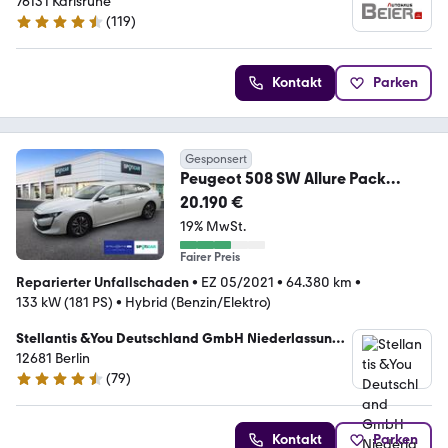
76131 Karlsruhe
(
119
)
4.3 Sterne
Kontakt
Parken
Gesponsert
Peugeot 508 SW Allure Pack
Hybrid 225
20.190 €
19% MwSt.
Fairer Preis
Reparierter Unfallschaden
•
EZ 05/2021
•
64.380 km
•
133 kW (181 PS)
•
Hybrid (Benzin/Elektro)
Stellantis &You Deutschland GmbH Niederlassung
Berlin Marzahn
12681 Berlin
(
79
)
4.6 Sterne
Kontakt
Parken