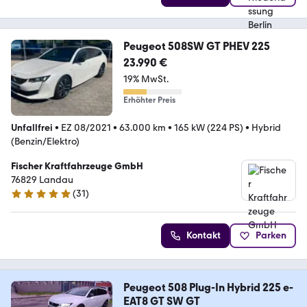
Peugeot 508SW GT PHEV 225
23.990 €
19% MwSt.
Erhöhter Preis
Unfallfrei
•
EZ 08/2021
•
63.000 km
•
165 kW (224 PS)
•
Hybrid
(Benzin/Elektro)
Fischer Kraftfahrzeuge GmbH
76829 Landau
(
31
)
5 Sterne
Kontakt
Parken
Peugeot 508 Plug-In Hybrid 225 e-
EAT8 GT SW GT