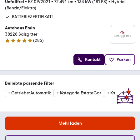
Unfallfrei
•
EZ 09/2021
•
72.491 km
•
133 kW (181 PS)
•
Hybrid
(Benzin/Elektro)
BATTERIEZERTIFIKAT!
Autohaus Emin
38228 Salzgitter
(
285
)
5 Sterne
Kontakt
Parken
Beliebte passende Filter
+
Getriebe
:
Automatik
+
Kategorie
:
EstateCar
+
Kategorie
:
Limo
Mehr laden