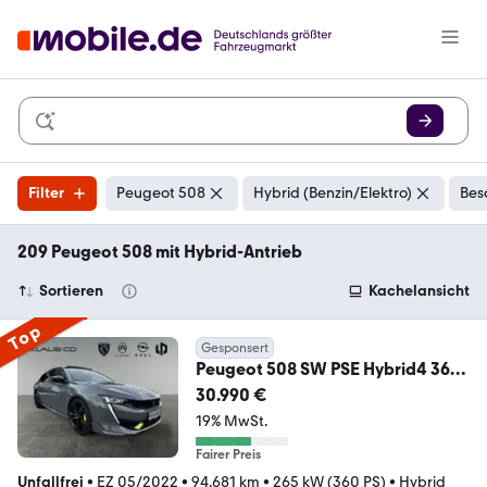
Filter
Peugeot 508
Hybrid (Benzin/Elektro)
Bes
209 Peugeot 508 mit Hybrid-Antrieb
Sortieren
Kachelansicht
Top
Gesponsert
Peugeot 508 SW PSE Hybrid4 360
*Schiebedach*Navi*Cam*Sou
30.990 €
19% MwSt.
Fairer Preis
Unfallfrei
•
EZ 05/2022
•
94.681 km
•
265 kW (360 PS)
•
Hybrid