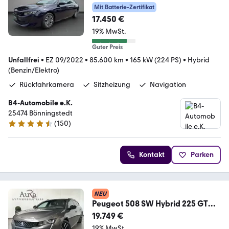
Mit Batterie-Zertifikat
17.450 €
19% MwSt.
Guter Preis
Unfallfrei
•
EZ 09/2022
•
85.600 km
•
165 kW (224 PS)
•
Hybrid
(Benzin/Elektro)
Rückfahrkamera
Sitzheizung
Navigation
B4-Automobile e.K.
25474 Bönningstedt
(
150
)
4.7 Sterne
Kontakt
Parken
NEU
Peugeot 508 SW Hybrid 225 GT
NAV+LED+ACC+KAM+18ZOLL+VC
19.749 €
19% MwSt.