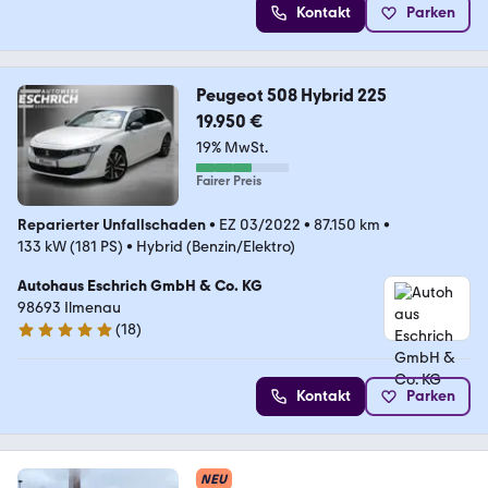
Kontakt
Parken
Peugeot 508 Hybrid 225
19.950 €
19% MwSt.
Fairer Preis
Reparierter Unfallschaden
•
EZ 03/2022
•
87.150 km
•
133 kW (181 PS)
•
Hybrid (Benzin/Elektro)
Autohaus Eschrich GmbH & Co. KG
98693 Ilmenau
(
18
)
5 Sterne
Kontakt
Parken
NEU