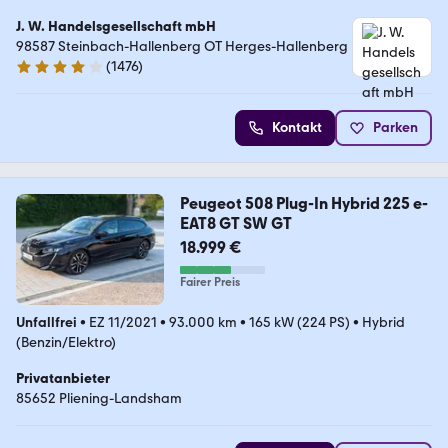
J. W. Handelsgesellschaft mbH
98587 Steinbach-Hallenberg OT Herges-Hallenberg
(
1476
)
4.2 Sterne
Kontakt
Parken
Peugeot 508 Plug-In Hybrid 225 e-
EAT8 GT SW GT
18.999 €
Fairer Preis
Unfallfrei
•
EZ 11/2021
•
93.000 km
•
165 kW (224 PS)
•
Hybrid
(Benzin/Elektro)
Privatanbieter
85652 Pliening-Landsham