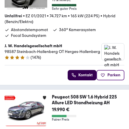
Sehr guter Preis
Unfallfrei
•
EZ 01/2021
•
74.727 km
•
165 kW (224 PS)
•
Hybrid
(Benzin/Elektro)
Abstandstempomat
360° Kamerasystem
Focal Soundsystem
J. W. Handelsgesellschaft mbH
98587 Steinbach-Hallenberg OT Herges-Hallenberg
(
1476
)
4.2 Sterne
Kontakt
Parken
Peugeot 508 SW 1.6 Hybrid 225
Allure LED Standheizung AH
19.990 €
Fairer Preis