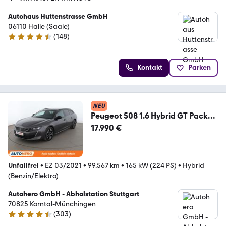
Autohaus Huttenstrasse GmbH
06110 Halle (Saale)
(
148
)
4.7 Sterne
Kontakt
Parken
NEU
Peugeot 508 1.6 Hybrid GT Pack
Aut.*NAVI*LED*CAM*ACC*SHZ
17.990 €
Unfallfrei
•
EZ 03/2021
•
99.567 km
•
165 kW (224 PS)
•
Hybrid
(Benzin/Elektro)
Autohero GmbH - Abholstation Stuttgart
70825 Korntal-Münchingen
(
303
)
4.4 Sterne