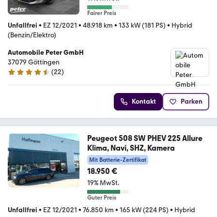
Fairer Preis
Unfallfrei
•
EZ 12/2021
•
48.918 km
•
133 kW (181 PS)
•
Hybrid
(Benzin/Elektro)
Automobile Peter GmbH
37079 Göttingen
(
22
)
4.7 Sterne
Kontakt
Parken
Peugeot 508 SW PHEV 225 Allure
Klima, Navi, SHZ, Kamera
Mit Batterie-Zertifikat
18.950 €
19% MwSt.
Guter Preis
Unfallfrei
•
EZ 12/2021
•
76.850 km
•
165 kW (224 PS)
•
Hybrid