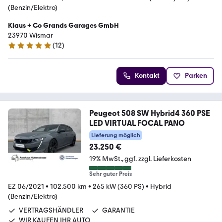
(Benzin/Elektro)
Klaus + Co Grands Garages GmbH
23970 Wismar
(
12
)
4.9 Sterne
Kontakt
Parken
Peugeot 508 SW Hybrid4 360 PSE
LED VIRTUAL FOCAL PANO
Lieferung möglich
23.250 €
19% MwSt.
ggf. zzgl. Lieferkosten
Sehr guter Preis
EZ 06/2021
•
102.500 km
•
265 kW (360 PS)
•
Hybrid
(Benzin/Elektro)
VERTRAGSHÄNDLER
GARANTIE
WIR KAUFEN IHR AUTO