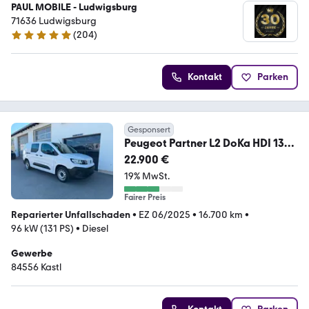
PAUL MOBILE - Ludwigsburg
71636 Ludwigsburg
(
204
)
4.9 Sterne
Kontakt
Parken
Gesponsert
Peugeot Partner L2 DoKa HDI 130 -
Automatik 8 Gang
22.900 €
19% MwSt.
Fairer Preis
Reparierter Unfallschaden
•
EZ 06/2025
•
16.700 km
•
96 kW (131 PS)
•
Diesel
Gewerbe
84556 Kastl