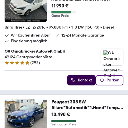
11.990 €
Guter Preis
Unfallfrei
•
EZ 12/2016
•
99.800 km
•
110 kW (150 PS)
•
Diesel
Wir Kaufen ihren Alten
12-24 Monate Garantie
Finazierung möglich
OA Osnabrücker Autowelt GmbH
49124 Georgsmarienhütte
(
292
)
4.9 Sterne
Kontakt
Parken
Peugeot 308 SW
Allure*Automatik*1.Hand*Temp.*P
DC*BT
10.490 €
Sehr guter Preis