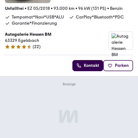
Unfallfrei
•
EZ 05/2018
•
93.000 km
•
96 kW (131 PS)
•
Benzin
Tempomat*Navi*USB*ALU
CarPlay*Bluetooth*PDC
Garantie*Finanzierung
Autogalerie Hessen BM
63329 Egelsbach
(
22
)
4.7 Sterne
Kontakt
Parken