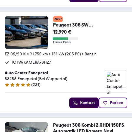
NEU
Peugeot 308 SW
GT*MATRIX*SHZ*NAVI*KAM*TOT
12.990 €
W*LEDER*1 HAND
Fairer Preis
EZ 05/2016
•
91.755 km
•
151 kW (205 PS)
•
Benzin
TOTW/KAMERA/SHZ/
Auto Center Ennepetal
58256 Ennepetal (Bei Wuppertal)
(
231
)
5 Sterne
Kontakt
Parken
Peugeot 308 Kombi 2.0HDi 150PS
Automatik LED Kamera Navi