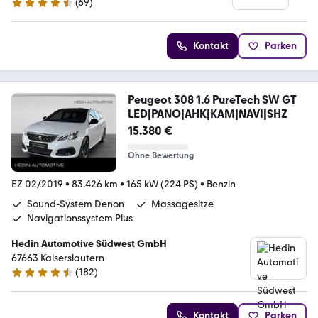
(
69
)
4.7 Sterne
Kontakt
Parken
Peugeot 308 1.6 PureTech SW GT
LED|PANO|AHK|KAM|NAVI|SHZ
15.380 €
Ohne Bewertung
EZ 02/2019
•
83.426 km
•
165 kW (224 PS)
•
Benzin
Sound-System Denon
Massagesitze
Navigationssystem Plus
Hedin Automotive Südwest GmbH
67663 Kaiserslautern
(
182
)
4.7 Sterne
Kontakt
Parken