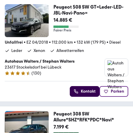
Peugeot 508 SW GT=Leder-LED-
JBL-Navi-Pano=
14.885 €
Fairer Preis
Unfallfrei
•
EZ 04/2018
•
112.000 km
•
132 kW (179 PS)
•
Diesel
Leder
Xenon
Allwetterreifen
Autohaus Walters / Stephan Walters
23617 Stockelsdorf bei Lübeck
(
130
)
4.6 Sterne
Kontakt
Parken
Peugeot 308 SW
Allure*SHZ*RFK*PDC*Navi*
7.199 €