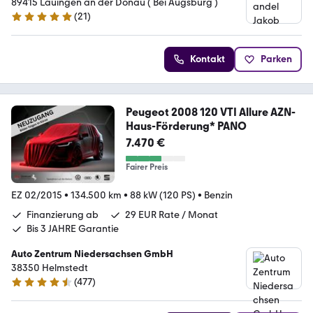
89415 Lauingen an der Donau ( Bei Augsburg )
(
21
)
4.8 Sterne
Kontakt
Parken
Peugeot 2008 120 VTI Allure AZN-
Haus-Förderung* PANO
7.470 €
Fairer Preis
EZ 02/2015
•
134.500 km
•
88 kW (120 PS)
•
Benzin
Finanzierung ab
29 EUR Rate / Monat
Bis 3 JAHRE Garantie
Auto Zentrum Niedersachsen GmbH
38350 Helmstedt
(
477
)
4.5 Sterne