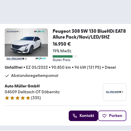
Peugeot 308 SW 130 BlueHDi EAT8
Allure Pack/Navi/LED/SHZ
16.950 €
19% MwSt.
Guter Preis
Unfallfrei
•
EZ 05/2022
•
90.850 km
•
96 kW (131 PS)
•
Diesel
Abstandsregeltempomat
Auto Müller GmbH
04509 Delitzsch OT Döbernitz
(
335
)
5 Sterne
Kontakt
Parken