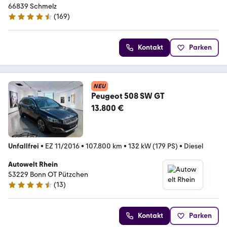
66839 Schmelz
(
169
)
4.6 Sterne
Kontakt
Parken
NEU
Peugeot 508 SW GT
13.800 €
Unfallfrei
•
EZ 11/2016
•
107.800 km
•
132 kW (179 PS)
•
Diesel
Autowelt Rhein
53229 Bonn OT Pützchen
(
13
)
4.7 Sterne
Kontakt
Parken