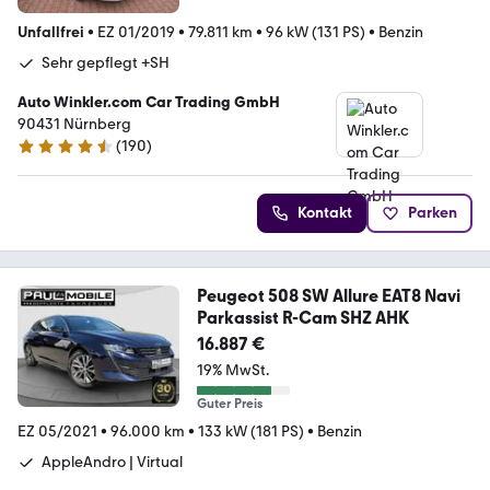
Unfallfrei
•
EZ 01/2019
•
79.811 km
•
96 kW (131 PS)
•
Benzin
Sehr gepflegt +SH
Auto Winkler.com Car Trading GmbH
90431 Nürnberg
(
190
)
4.5 Sterne
Kontakt
Parken
Peugeot 508 SW Allure EAT8 Navi
Parkassist R-Cam SHZ AHK
16.887 €
19% MwSt.
Guter Preis
EZ 05/2021
•
96.000 km
•
133 kW (181 PS)
•
Benzin
AppleAndro | Virtual