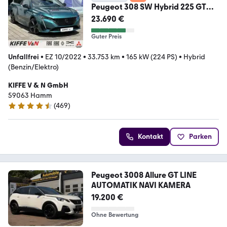
Peugeot 308 SW Hybrid 225 GT
Pack PANO FOCAL LEDER ACC
23.690 €
Guter Preis
Unfallfrei
•
EZ 10/2022
•
33.753 km
•
165 kW (224 PS)
•
Hybrid
(Benzin/Elektro)
KIFFE V & N GmbH
59063 Hamm
(
469
)
4.7 Sterne
Kontakt
Parken
Peugeot 3008 Allure GT LINE
AUTOMATIK NAVI KAMERA
19.200 €
Ohne Bewertung