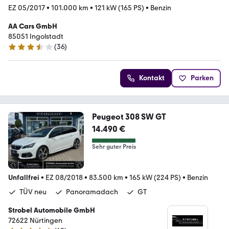
EZ 05/2017
•
101.000 km
•
121 kW (165 PS)
•
Benzin
AA Cars GmbH
85051 Ingolstadt
(
36
)
3.5 Sterne
Kontakt
Parken
Peugeot 308 SW GT
14.490 €
Sehr guter Preis
Unfallfrei
•
EZ 08/2018
•
83.500 km
•
165 kW (224 PS)
•
Benzin
TÜV neu
Panoramadach
GT
Strobel Automobile GmbH
72622 Nürtingen