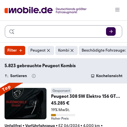
Filter
Peugeot
Kombi
Beschädigte Fahrzeuge: 
5.823 gebrauchte Peugeot Kombis
Sortieren
Kachelansicht
Top
Gesponsert
Peugeot 308 SW Elektro 156 GT
inkl. 8 Fach Bereifung
45.285 €
19% MwSt.
Hoher Preis
Unfallfrei
•
Vorführfahrzeug
•
EZ 06/2024
•
4.000 km
•