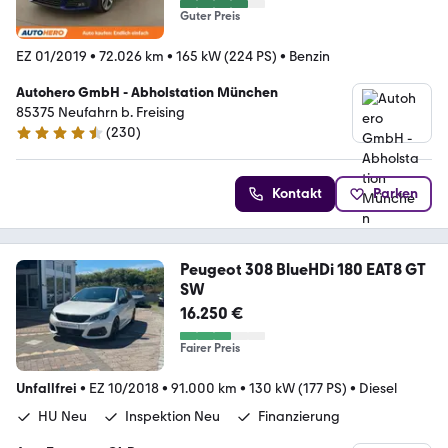
Guter Preis
EZ 01/2019
•
72.026 km
•
165 kW (224 PS)
•
Benzin
Autohero GmbH - Abholstation München
85375 Neufahrn b. Freising
(
230
)
4.4 Sterne
Kontakt
Parken
Peugeot 308 BlueHDi 180 EAT8 GT
SW
16.250 €
Fairer Preis
Unfallfrei
•
EZ 10/2018
•
91.000 km
•
130 kW (177 PS)
•
Diesel
HU Neu
Inspektion Neu
Finanzierung