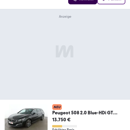
NEU
Peugeot 508 2.0 Blue-HDi GT
Aut.*NAV*HUD*TEMPO*CAM*PD
13.750 €
C*
Erhöhter Preis