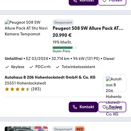
Kontakt
Parken
Gesponsert
Peugeot 508 SW Allure Pack AT
Shz Navi Kamera Tempomat
20.990 €
19% MwSt.
Guter Preis
Unfallfrei
•
EZ 03/2024
•
32.714 km
•
96 kW (131 PS)
•
Diesel
Keyless
PDCv+h
Totwinkelassistent
Autohaus B 206 Hohenlockstedt GmbH & Co. KG
25551 Hohenlockstedt
(
283
)
4.5 Sterne
Kontakt
Parken
Gesponsert
NEU