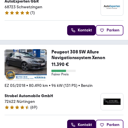
AutoExperten GbR
68723 Schwetzingen
(
1
)
5 Sterne
Kontakt
Parken
Peugeot 308 SW Allure
Navigationssystem Xenon
11.390 €
Fairer Preis
EZ 05/2018
•
80.490 km
•
96 kW (131 PS)
•
Benzin
Strobel Automobile GmbH
72622 Nürtingen
(
69
)
4.7 Sterne
Kontakt
Parken