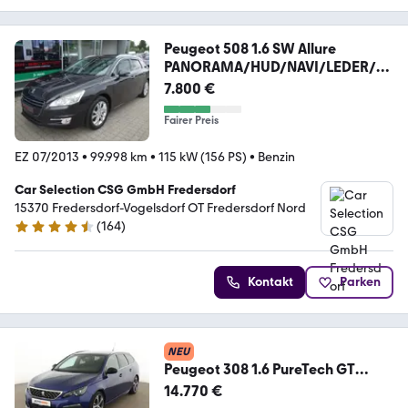
Peugeot 508 1.6 SW Allure
PANORAMA/HUD/NAVI/LEDER/P
DC
7.800 €
Fairer Preis
EZ 07/2013
•
99.998 km
•
115 kW (156 PS)
•
Benzin
Car Selection CSG GmbH Fredersdorf
15370 Fredersdorf-Vogelsdorf OT Fredersdorf Nord
(
164
)
4.6 Sterne
Kontakt
Parken
NEU
Peugeot 308 1.6 PureTech GT
Aut*NAVI*LED*TEMPO*PDC*SHZ*
14.770 €