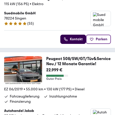
115 kW (156 PS)
•
Elektro
Suedmobile GmbH
78224 Singen
(
55
)
4.8 Sterne
Kontakt
Parken
Peugeot 508/SW/GT/Tüv&Service
Neu / 12 Monate Garantie!
22.999 €
Guter Preis
EZ 06/2019
•
55.000 km
•
130 kW (177 PS)
•
Diesel
Fahrzeuglieferung
Inzahlungnahme
Finanzierung
Autohandel Jakob