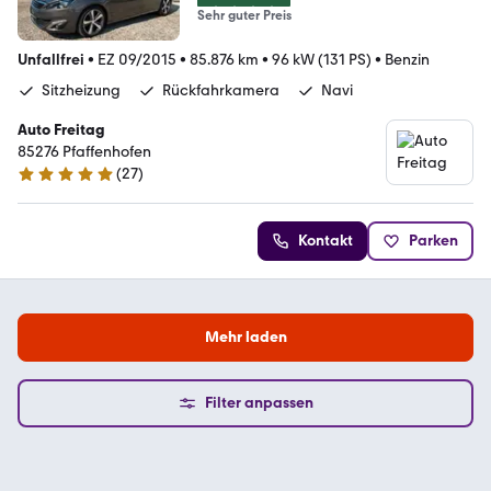
Sehr guter Preis
Unfallfrei
•
EZ 09/2015
•
85.876 km
•
96 kW (131 PS)
•
Benzin
Sitzheizung
Rückfahrkamera
Navi
Auto Freitag
85276 Pfaffenhofen
(
27
)
5 Sterne
Kontakt
Parken
Mehr laden
Filter anpassen