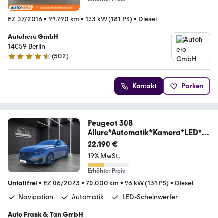
EZ 07/2016
•
99.790 km
•
133 kW (181 PS)
•
Diesel
Autohero GmbH
14059 Berlin
(
502
)
4.5 Sterne
Kontakt
Parken
Peugeot 308
Allure*Automatik*Kamera*LED*N
avi
22.190 €
19% MwSt.
Erhöhter Preis
Unfallfrei
•
EZ 06/2023
•
70.000 km
•
96 kW (131 PS)
•
Diesel
Navigation
Automatik
LED-Scheinwerfer
Auto Frank & Tan GmbH