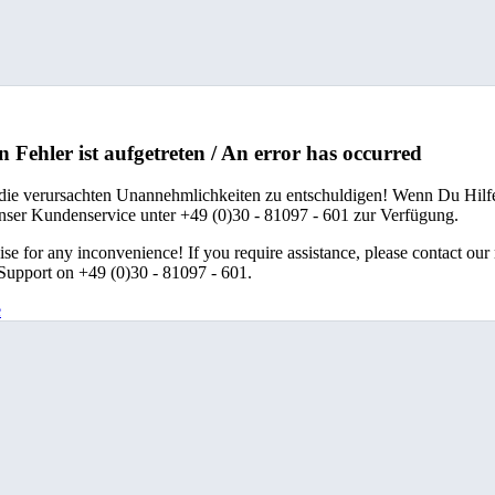
n Fehler ist aufgetreten / An error has occurred
 die verursachten Unannehmlichkeiten zu entschuldigen! Wenn Du Hilfe
unser Kundenservice unter +49 (0)30 - 81097 - 601 zur Verfügung.
se for any inconvenience! If you require assistance, please contact our
upport on +49 (0)30 - 81097 - 601.
e