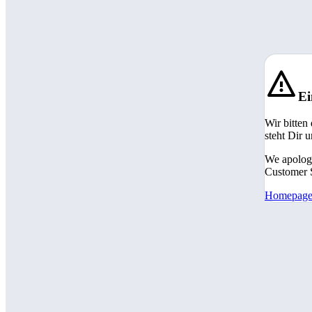
Ei
Wir bitten
steht Dir 
We apologi
Customer S
Homepag