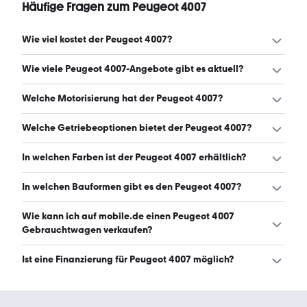
Häufige Fragen zum Peugeot 4007
Wie viel kostet der Peugeot 4007?
Ein guter Preis für einen Peugeot 4007 liegt zwischen
Wie viele Peugeot 4007-Angebote gibt es aktuell?
2.500 € und 5.000 €. (Stand: 9.8.2026)
Es gibt insgesamt 57 Peugeot 4007 bei mobile.de, davon
Welche Motorisierung hat der Peugeot 4007?
57 Gebraucht- und 0 Neuwagen. (Stand: 9.8.2026)
Der Peugeot 4007 hat Leistungen zwischen 154 und 166
Welche Getriebeoptionen bietet der Peugeot 4007?
PS. (Stand: 9.8.2026)
Der Peugeot 4007 ist mit manuellem, automatischem und
In welchen Farben ist der Peugeot 4007 erhältlich?
halbautomatischem Getriebe erhältlich. (Stand: 9.8.2026)
Den Peugeot 4007 gibt es in folgenden Farben: schwarz,
In welchen Bauformen gibt es den Peugeot 4007?
grau, silber, weiß und blau. Die häufigste Farbe ist
schwarz. (Stand: 9.8.2026)
Den Peugeot 4007 gibt es in folgenden Bauformen: SUV.
Wie kann ich auf mobile.de einen Peugeot 4007
(Stand: 9.8.2026)
Gebrauchtwagen verkaufen?
Alle Informationen zum Verkauf an mobile.de-
Ist eine Finanzierung für Peugeot 4007 möglich?
Ankaufstationen oder per Inserat auf mobile.de gibt es
auf unserer
Auto verkaufen
Seite.
Ja, ein Großteil der Angebote auf mobile.de kann
entweder über den Händler oder einen Autokredit