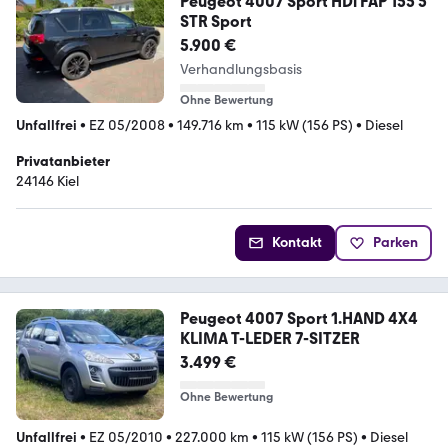
Peugeot 4007 Sport HDi FAP 155 5
STR Sport
5.900 €
Verhandlungsbasis
Ohne Bewertung
Unfallfrei
•
EZ 05/2008
•
149.716 km
•
115 kW (156 PS)
•
Diesel
Privatanbieter
24146 Kiel
Kontakt
Parken
Peugeot 4007 Sport 1.HAND 4X4
KLIMA T-LEDER 7-SITZER
3.499 €
Ohne Bewertung
Unfallfrei
•
EZ 05/2010
•
227.000 km
•
115 kW (156 PS)
•
Diesel