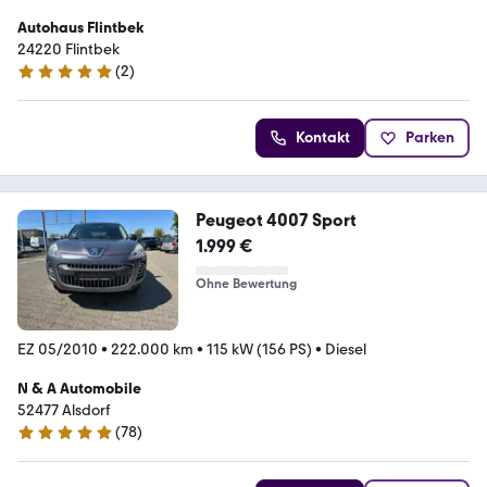
Autohaus Flintbek
24220 Flintbek
(
2
)
5 Sterne
Kontakt
Parken
Peugeot 4007 Sport
1.999 €
Ohne Bewertung
EZ 05/2010
•
222.000 km
•
115 kW (156 PS)
•
Diesel
N & A Automobile
52477 Alsdorf
(
78
)
5 Sterne