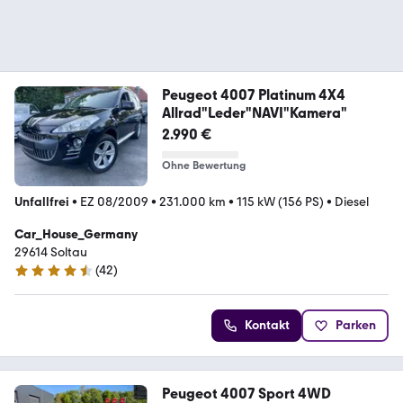
Peugeot 4007 Platinum 4X4
Allrad"Leder"NAVI"Kamera"
2.990 €
Ohne Bewertung
Unfallfrei
•
EZ 08/2009
•
231.000 km
•
115 kW (156 PS)
•
Diesel
Car_House_Germany
29614 Soltau
(
42
)
4.4 Sterne
Kontakt
Parken
Peugeot 4007 Sport 4WD