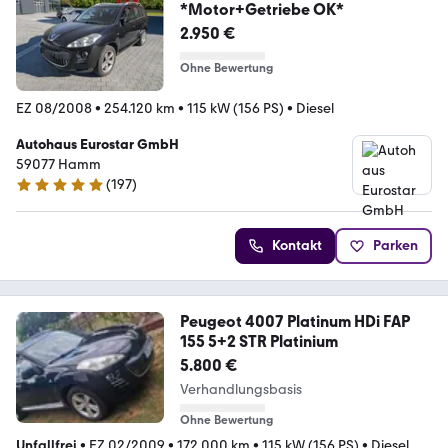
*Motor+Getriebe OK*
2.950 €
Ohne Bewertung
EZ 08/2008
•
254.120 km
•
115 kW (156 PS)
•
Diesel
Autohaus Eurostar GmbH
59077 Hamm
(
197
)
4.9 Sterne
Kontakt
Parken
Peugeot 4007 Platinum HDi FAP
155 5+2 STR Platinium
5.800 €
Verhandlungsbasis
Ohne Bewertung
Unfallfrei
•
EZ 02/2009
•
172.000 km
•
115 kW (156 PS)
•
Diesel