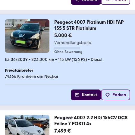
Peugeot 4007 Platinum HDi FAP
155 5 STR Platinium
5.000 €
Verhandlungsbasis
Ohne Bewertung
EZ 06/2009
•
223.000 km
•
115 kW (156 PS)
•
Diesel
Privatanbieter
74366 Kirchheim am Neckar
Kontakt
Parken
Peugeot 4007 2.2 HDi 156CV DCS
Féline 7 POSTI 4x
7.499 €