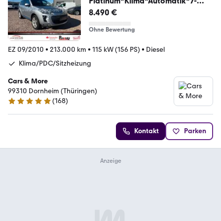
Platinum*Klima*Automatik*7-
Sitzer*Leder*All
8.490 €
Ohne Bewertung
EZ 09/2010
•
213.000 km
•
115 kW (156 PS)
•
Diesel
Klima/PDC/Sitzheizung
Cars & More
99310 Dornheim (Thüringen)
(
168
)
4.9 Sterne
Kontakt
Parken