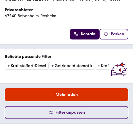
Privatanbieter
67240 Bobenheim-Roxheim
Kontakt
Parken
Beliebte passende Filter
+
Kraftstoffart
:
Diesel
+
Getriebe
:
Automatik
+
Kraftstoffart
:
Ben
Mehr laden
Filter anpassen