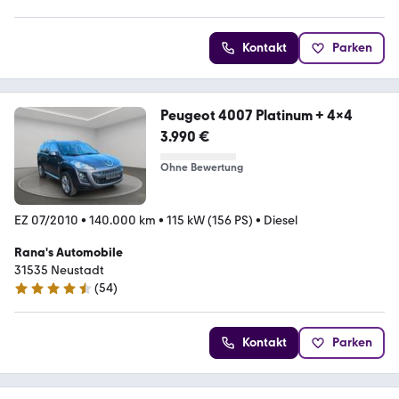
Kontakt
Parken
Peugeot 4007 Platinum + 4x4
3.990 €
Ohne Bewertung
EZ 07/2010
•
140.000 km
•
115 kW (156 PS)
•
Diesel
Rana's Automobile
31535 Neustadt
(
54
)
4.7 Sterne
Kontakt
Parken