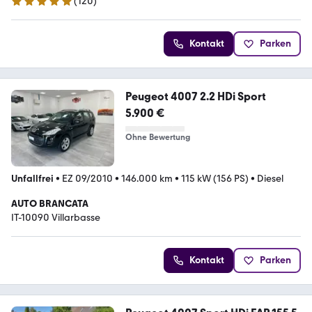
(
120
)
5 Sterne
Kontakt
Parken
Peugeot 4007 2.2 HDi Sport
5.900 €
Ohne Bewertung
Unfallfrei
•
EZ 09/2010
•
146.000 km
•
115 kW (156 PS)
•
Diesel
AUTO BRANCATA
IT-10090 Villarbasse
Kontakt
Parken