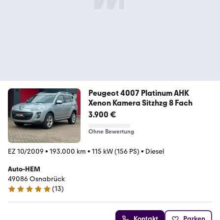
Peugeot 4007 Platinum AHK
Xenon Kamera Sitzhzg 8 Fach
3.900 €
Ohne Bewertung
EZ 10/2009
•
193.000 km
•
115 kW (156 PS)
•
Diesel
Auto-HEM
49086 Osnabrück
(
13
)
4.9 Sterne
Kontakt
Parken