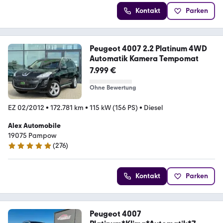
Kontakt
Parken
Peugeot 4007 2.2 Platinum 4WD
Automatik Kamera Tempomat
7.999 €
Ohne Bewertung
EZ 02/2012
•
172.781 km
•
115 kW (156 PS)
•
Diesel
Alex Automobile
19075 Pampow
(
276
)
5 Sterne
Kontakt
Parken
Peugeot 4007