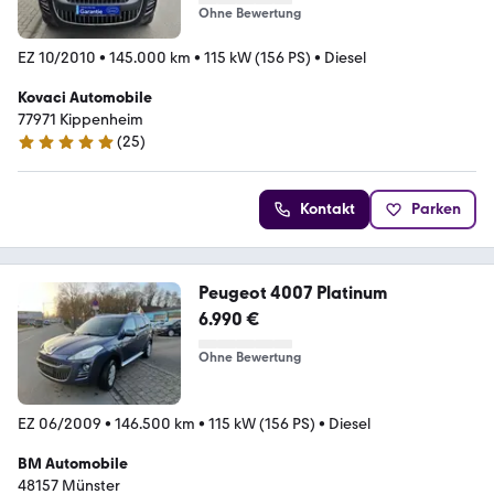
Ohne Bewertung
EZ 10/2010
•
145.000 km
•
115 kW (156 PS)
•
Diesel
Kovaci Automobile
77971 Kippenheim
(
25
)
5 Sterne
Kontakt
Parken
Peugeot 4007 Platinum
6.990 €
Ohne Bewertung
EZ 06/2009
•
146.500 km
•
115 kW (156 PS)
•
Diesel
BM Automobile
48157 Münster