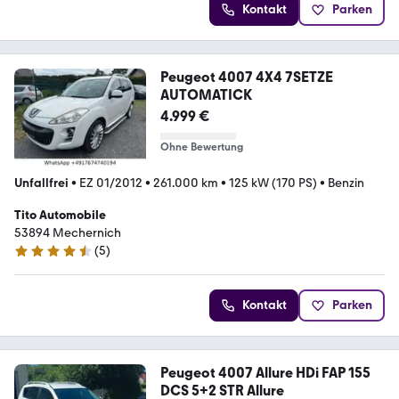
Kontakt
Parken
Peugeot 4007 4X4 7SETZE
AUTOMATICK
4.999 €
Ohne Bewertung
Unfallfrei
•
EZ 01/2012
•
261.000 km
•
125 kW (170 PS)
•
Benzin
Tito Automobile
53894 Mechernich
(
5
)
4.3 Sterne
Kontakt
Parken
Peugeot 4007 Allure HDi FAP 155
DCS 5+2 STR Allure