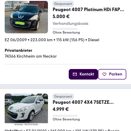
Gesponsert
Peugeot 4007 Platinum HDi FAP
155 5 STR Platinium
5.000 €
Verhandlungsbasis
Ohne Bewertung
EZ 06/2009
•
223.000 km
•
115 kW (156 PS)
•
Diesel
Privatanbieter
74366 Kirchheim am Neckar
Kontakt
Parken
Gesponsert
Peugeot 4007 4X4 7SETZE
AUTOMATICK
4.999 €
Ohne Bewertung