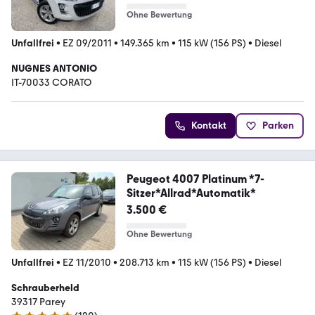
Ohne Bewertung
Unfallfrei
•
EZ 09/2011
•
149.365 km
•
115 kW (156 PS)
•
Diesel
NUGNES ANTONIO
IT-70033 CORATO
Kontakt
Parken
Peugeot 4007 Platinum *7-
Sitzer*Allrad*Automatik*
3.500 €
Ohne Bewertung
Unfallfrei
•
EZ 11/2010
•
208.713 km
•
115 kW (156 PS)
•
Diesel
Schrauberheld
39317 Parey