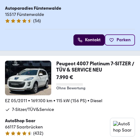
Autoparadies Fürstenwalde
15517 Fürstenwalde
(
56
)
4.3 Sterne
Kontakt
Parken
Peugeot 4007 Platinum 7-SITZER /
TÜV & SERVICE NEU
7.990 €
Ohne Bewertung
EZ 05/2011
•
169.100 km
•
115 kW (156 PS)
•
Diesel
7-Sitzer/TÜV&Service
AutoShop Saar
66117 Saarbrücken
(
432
)
4.4 Sterne