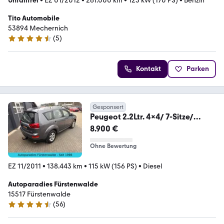
Unfallfrei
•
EZ 01/2012
•
261.000 km
•
125 kW (170 PS)
•
Benzin
Tito Automobile
53894 Mechernich
(
5
)
4.3 Sterne
Kontakt
Parken
Gesponsert
Peugeot 2.2Ltr. 4x4/ 7-Sitze/
1.Hand/ AHK
8.900 €
Ohne Bewertung
EZ 11/2011
•
138.443 km
•
115 kW (156 PS)
•
Diesel
Autoparadies Fürstenwalde
15517 Fürstenwalde
(
56
)
4.3 Sterne