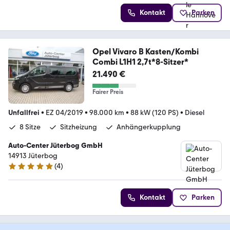
Kontakt
Parken
Opel Vivaro B Kasten/Kombi
Combi L1H1 2,7t*8-Sitzer*
21.490 €
Fairer Preis
Unfallfrei
•
EZ 04/2019
•
98.000 km
•
88 kW (120 PS)
•
Diesel
8 Sitze
Sitzheizung
Anhängerkupplung
Auto-Center Jüterbog GmbH
14913 Jüterbog
(
4
)
5 Sterne
Kontakt
Parken