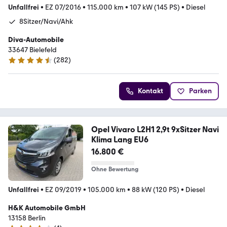
Unfallfrei
•
EZ 07/2016
•
115.000 km
•
107 kW (145 PS)
•
Diesel
8Sitzer/Navi/Ahk
Diva-Automobile
33647 Bielefeld
(
282
)
4.7 Sterne
Kontakt
Parken
Opel Vivaro L2H1 2,9t 9xSitzer Navi
Klima Lang EU6
16.800 €
Ohne Bewertung
Unfallfrei
•
EZ 09/2019
•
105.000 km
•
88 kW (120 PS)
•
Diesel
H&K Automobile GmbH
13158 Berlin