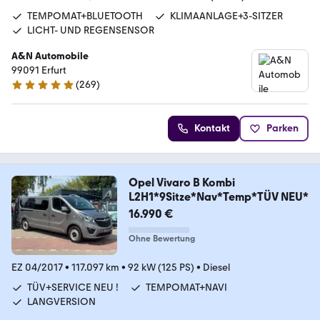
TEMPOMAT+BLUETOOTH
KLIMAANLAGE+3-SITZER
LICHT- UND REGENSENSOR
A&N Automobile
99091 Erfurt
(
269
)
4.9 Sterne
Kontakt
Parken
Opel Vivaro B Kombi
L2H1*9Sitze*Nav*Temp*TÜV NEU*
16.990 €
Ohne Bewertung
EZ 04/2017
•
117.097 km
•
92 kW (125 PS)
•
Diesel
TÜV+SERVICE NEU !
TEMPOMAT+NAVI
LANGVERSION