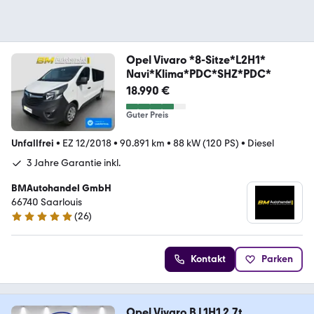
Opel Vivaro *8-Sitze*L2H1*
Navi*Klima*PDC*SHZ*PDC*
18.990 €
Guter Preis
Unfallfrei
•
EZ 12/2018
•
90.891 km
•
88 kW (120 PS)
•
Diesel
3 Jahre Garantie inkl.
BMAutohandel GmbH
66740 Saarlouis
(
26
)
4.9 Sterne
Kontakt
Parken
Opel Vivaro B L1H1 2,7t