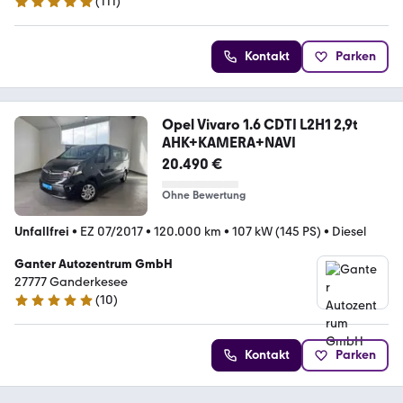
(
111
)
5 Sterne
Kontakt
Parken
Opel Vivaro 1.6 CDTI L2H1 2,9t
AHK+KAMERA+NAVI
20.490 €
Ohne Bewertung
Unfallfrei
•
EZ 07/2017
•
120.000 km
•
107 kW (145 PS)
•
Diesel
Ganter Autozentrum GmbH
27777 Ganderkesee
(
10
)
4.9 Sterne
Kontakt
Parken