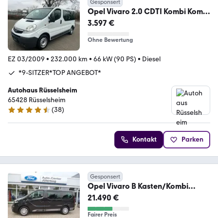
Gesponsert
Opel Vivaro 2.0 CDTI Kombi Kombi
L1H1 2,7t*9-SITZER*
3.597 €
Ohne Bewertung
EZ 03/2009
•
232.000 km
•
66 kW (90 PS)
•
Diesel
*9-SITZER*TOP ANGEBOT*
Autohaus Rüsselsheim
65428 Rüsselsheim
(
38
)
4.4 Sterne
Kontakt
Parken
Gesponsert
Opel Vivaro B Kasten/Kombi
Combi L1H1 2,7t*8-Sitzer*
21.490 €
Fairer Preis