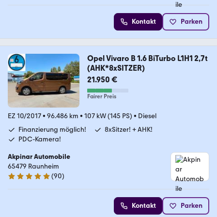
Kontakt
Parken
Opel Vivaro B 1.6 BiTurbo L1H1 2,7t
(AHK*8xSITZER)
21.950 €
Fairer Preis
EZ 10/2017
•
96.486 km
•
107 kW (145 PS)
•
Diesel
Finanzierung möglich!
8xSitzer! + AHK!
PDC-Kamera!
Akpinar Automobile
65479 Raunheim
(
90
)
4.8 Sterne
Kontakt
Parken