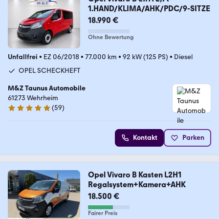
1.HAND/KLIMA/AHK/PDC/9-SITZE
18.990 €
Ohne Bewertung
Unfallfrei
•
EZ 06/2018
•
77.000 km
•
92 kW (125 PS)
•
Diesel
OPEL SCHECKHEFT
M&Z Taunus Automobile
61273 Wehrheim
(
59
)
4.8 Sterne
Kontakt
Parken
Opel Vivaro B Kasten L2H1
Regalsystem+Kamera+AHK
18.500 €
Fairer Preis