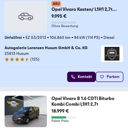
NEU
Opel Vivaro Kasten/ L1H1 2,7t
/HU.8.26/AHK/ 9.SITZER
9.995 €
Ohne Bewertung
Unfallfrei
•
EZ 03/2013
•
106.860 km
•
84 kW (114 PS)
•
Diesel
Autogalerie Lorenzen Husum GmbH & Co. KG
25813 Husum
(
125
)
4.3 Sterne
Kontakt
Parken
Opel Vivaro B 1.6 CDTI Biturbo
Kombi Combi L1H1 2,7t
18.999 €
Fairer Preis