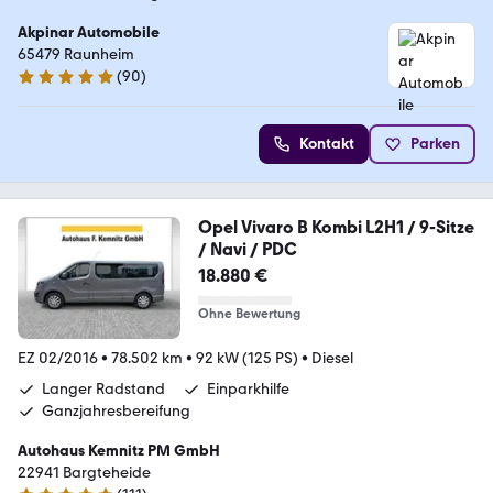
Akpinar Automobile
65479 Raunheim
(
90
)
4.8 Sterne
Kontakt
Parken
Opel Vivaro B Kombi L2H1 / 9-Sitze
/ Navi / PDC
18.880 €
Ohne Bewertung
EZ 02/2016
•
78.502 km
•
92 kW (125 PS)
•
Diesel
Langer Radstand
Einparkhilfe
Ganzjahresbereifung
Autohaus Kemnitz PM GmbH
22941 Bargteheide