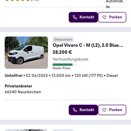
4.8 Sterne
Kontakt
Parken
Gesponsert
Opel Vivaro C - M (L2), 2.0 Blue
HDI, 177PS AT8
28.200 €
Verhandlungsbasis
Guter Preis
Unfallfrei
•
EZ 06/2025
•
13.000 km
•
130 kW (177 PS)
•
Diesel
Privatanbieter
66540 Neunkirchen
Kontakt
Parken