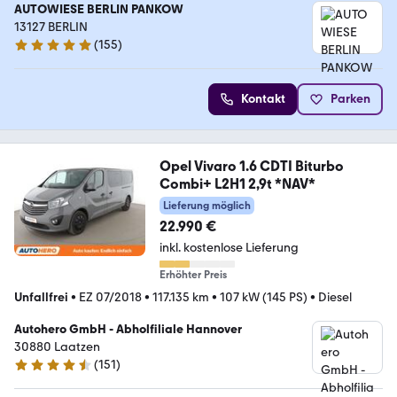
AUTOWIESE BERLIN PANKOW
13127 BERLIN
(
155
)
4.9 Sterne
Kontakt
Parken
Opel Vivaro 1.6 CDTI Biturbo
Combi+ L2H1 2,9t *NAV*
Lieferung möglich
22.990 €
inkl. kostenlose Lieferung
Erhöhter Preis
Unfallfrei
•
EZ 07/2018
•
117.135 km
•
107 kW (145 PS)
•
Diesel
Autohero GmbH - Abholfiliale Hannover
30880 Laatzen
(
151
)
4.7 Sterne