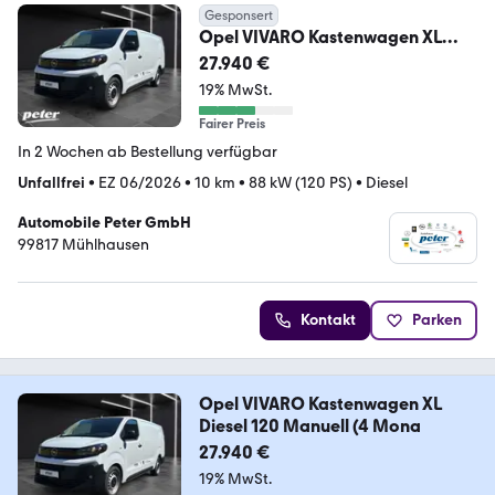
Gesponsert
Opel VIVARO Kastenwagen XL
Diesel 120 Manuell (4 Mona
27.940 €
19% MwSt.
Fairer Preis
In 2 Wochen ab Bestellung verfügbar
Unfallfrei
•
EZ 06/2026
•
10 km
•
88 kW (120 PS)
•
Diesel
Automobile Peter GmbH
99817 Mühlhausen
Kontakt
Parken
Opel VIVARO Kastenwagen XL
Diesel 120 Manuell (4 Mona
27.940 €
19% MwSt.