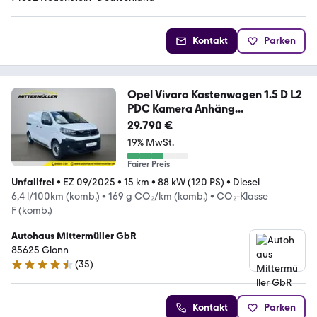
Kontakt
Parken
Opel Vivaro Kastenwagen 1.5 D L2
PDC Kamera Anhäng...
29.790 €
19% MwSt.
Fairer Preis
Unfallfrei
•
EZ 09/2025
•
15 km
•
88 kW (120 PS)
•
Diesel
6,4 l/100km (komb.)
•
169 g CO₂/km (komb.)
•
CO₂-Klasse
F (komb.)
Autohaus Mittermüller GbR
85625 Glonn
(
35
)
4.5 Sterne
Kontakt
Parken