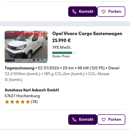
Kontakt
Parken
Opel Vivaro Cargo Kastenwagen
25.990 €
19% MwSt.
Guter Preis
Tageszulassung
•
EZ 01/2026
•
20 km
•
88 kW (120 PS)
•
Diesel
7,2 l/100km (komb.)
•
189 g CO₂/km (komb.)
•
CO₂-Klasse
G (komb.)
Autohaus Karl Asbach GmbH
57627 Hachenburg
(
74
)
4.8 Sterne
Kontakt
Parken