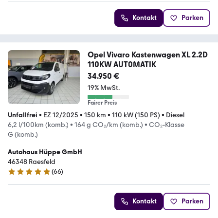
Kontakt
Parken
Opel Vivaro Kastenwagen XL 2.2D
110KW AUT0MATIK
34.950 €
19% MwSt.
Fairer Preis
Unfallfrei
•
EZ 12/2025
•
150 km
•
110 kW (150 PS)
•
Diesel
6,2 l/100km (komb.)
•
164 g CO₂/km (komb.)
•
CO₂-Klasse
G (komb.)
Autohaus Hüppe GmbH
46348 Raesfeld
(
66
)
4.8 Sterne
Kontakt
Parken