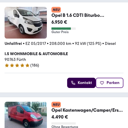
NEU
Opel B 1.6 CDTI Biturbo
Kastenwagen L2H
6.950 €
Guter Preis
Unfallfrei
•
EZ 05/2017
•
208.000 km
•
92 kW (125 PS)
•
Diesel
I.S WOHNMOBILE & AUTOMOBILE
90763 Fürth
(
186
)
4.9 Sterne
Kontakt
Parken
NEU
Opel Kastenwagen/Camper/Erste
Hand/TÜV bis...
4.490 €
Ohne Bewertung