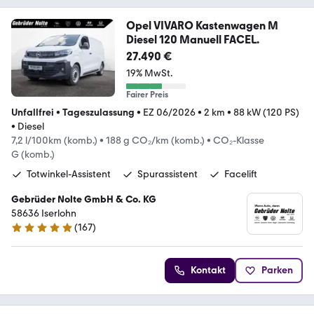
Opel VIVARO Kastenwagen M
Diesel 120 Manuell FACEL.
27.490 €
19% MwSt.
Fairer Preis
Unfallfrei
•
Tageszulassung
•
EZ 06/2026
•
2 km
•
88 kW (120 PS)
•
Diesel
7,2 l/100km (komb.)
•
188 g CO₂/km (komb.)
•
CO₂-Klasse
G (komb.)
Totwinkel-Assistent
Spurassistent
Facelift
Gebrüder Nolte GmbH & Co. KG
58636 Iserlohn
(
167
)
4.8 Sterne
Kontakt
Parken