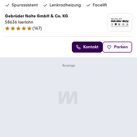
Spurassistent
Lenkradheizung
Facelift
Gebrüder Nolte GmbH & Co. KG
58636 Iserlohn
(
167
)
4.8 Sterne
Kontakt
Parken