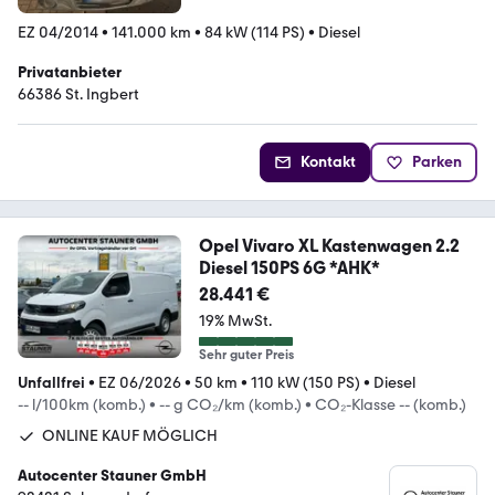
EZ 04/2014
•
141.000 km
•
84 kW (114 PS)
•
Diesel
Privatanbieter
66386 St. Ingbert
Kontakt
Parken
Opel Vivaro XL Kastenwagen 2.2
Diesel 150PS 6G *AHK*
28.441 €
19% MwSt.
Sehr guter Preis
Unfallfrei
•
EZ 06/2026
•
50 km
•
110 kW (150 PS)
•
Diesel
-- l/100km (komb.)
•
-- g CO₂/km (komb.)
•
CO₂-Klasse -- (komb.)
ONLINE KAUF MÖGLICH
Autocenter Stauner GmbH