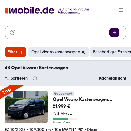
Filter
Opel Vivaro kastenwagen
Beschädigte Fahrze
43 Opel Vivaro: Kastenwagen
Sortieren
Kachelansicht
Top
Gesponsert
Opel Vivaro Kastenwagen
Doppelkabine M (6-Sitze)
21.999 €
19% MwSt.
Fairer Preis
EZ 10/2023
•
109.000 km
•
106 kW (144 PS)
•
Diesel