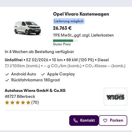
Opel Vivaro Kastenwagen
Lieferung möglich
26.763 €
19% MwSt.
ggf. zzgl. Lieferkosten
Guter Preis
In 4 Wochen ab Bestellung verfügbar
Unfallfrei
•
EZ 02/2026
•
10 km
•
88 kW (120 PS)
•
Diesel
7,1 l/100km (komb.)
•
-- g CO₂/km (komb.)
•
CO₂-Klasse -- (komb.)
Android Auto
Apple Carplay
Rückfahrkamera 180grad
Autohaus Wiens GmbH & Co.KG
48727 Billerbeck
(
70
)
4.8 Sterne
Kontakt
Parken