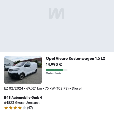
Opel Vivaro Kastenwagen 1.5 L2
14.990 €
Guter Preis
EZ 02/2024
•
69.321 km
•
75 kW (102 PS)
•
Diesel
B45 Automobile GmbH
64823 Gross-Umstadt
(
47
)
3.9 Sterne