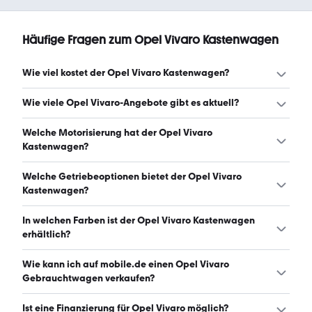
Häufige Fragen zum Opel Vivaro Kastenwagen
Wie viel kostet der Opel Vivaro Kastenwagen?
Ein guter Preis für einen Opel Vivaro Kastenwagen liegt
Wie viele Opel Vivaro-Angebote gibt es aktuell?
zwischen 20.099 € und 29.990 €. Leasingangebote
starten ab 333 € monatlich. (Stand: 8.8.2026)
Es gibt insgesamt 43 Opel Vivaro bei mobile.de, davon 37
Welche Motorisierung hat der Opel Vivaro
Gebraucht- und 6 Neuwagen. (Stand: 8.8.2026)
Kastenwagen?
Der Opel Vivaro Kastenwagen hat Leistungen zwischen
Welche Getriebeoptionen bietet der Opel Vivaro
102 und 150 PS. (Stand: 8.8.2026)
Kastenwagen?
Der Opel Vivaro Kastenwagen ist mit manuellem und
In welchen Farben ist der Opel Vivaro Kastenwagen
automatischem Getriebe erhältlich. (Stand: 8.8.2026)
erhältlich?
Den Opel Vivaro Kastenwagen gibt es in folgenden
Wie kann ich auf mobile.de einen Opel Vivaro
Farben: weiß, schwarz, blau, grau und gelb. Die häufigste
Gebrauchtwagen verkaufen?
Farbe ist weiß. (Stand: 8.8.2026)
Alle Informationen zum Verkauf an mobile.de-
Ist eine Finanzierung für Opel Vivaro möglich?