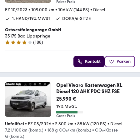
Fairer Preis
EZ 10/2023
•
109.000 km
•
106 kW (144 PS)
•
Diesel
1. HAND/19% MWST
DOKA/6-SITZE
Ostwestfalengarage GmbH
33175 Bad Lippspringe
(
188
)
3.8 Sterne
Kontakt
Parken
Opel Vivaro Kastenwagen XL
Diesel 120 AHK PDC SHZ FSE
25.990 €
19% MwSt.
Guter Preis
Unfallfrei
•
EZ 05/2026
•
2.300 km
•
88 kW (120 PS)
•
Diesel
7,2 l/100km (komb.)
•
188 g CO₂/km (komb.)
•
CO₂-Klasse
G (komb.)