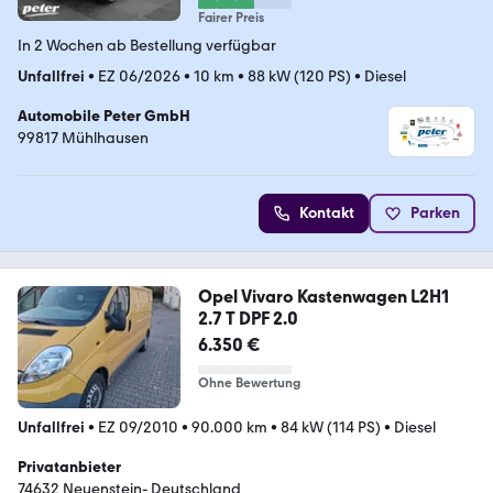
Fairer Preis
In 2 Wochen ab Bestellung verfügbar
Unfallfrei
•
EZ 06/2026
•
10 km
•
88 kW (120 PS)
•
Diesel
Automobile Peter GmbH
99817 Mühlhausen
Kontakt
Parken
Opel Vivaro Kastenwagen L2H1
2.7 T DPF 2.0
6.350 €
Ohne Bewertung
Unfallfrei
•
EZ 09/2010
•
90.000 km
•
84 kW (114 PS)
•
Diesel
Privatanbieter
74632 Neuenstein- Deutschland