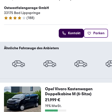
Ostwestfalengarage GmbH
33175 Bad Lippspringe
(
188
)
3.8 Sterne
Kontakt
Parken
Ähnliche Fahrzeuge des Anbieters
Opel Vivaro Kastenwagen
Doppelkabine M (6-Sitze)
21.999 €
19% MwSt.