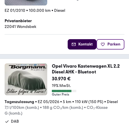
EZ 01/2010
•
100.000 km
•
Diesel
Privatanbieter
22041 Wandsbek
Kontakt
Parken
Opel Vivaro Kastenwagen XL 2.2
Diesel AHK - Bluetoot
30.970 €
19% MwSt.
Guter Preis
Tageszulassung
•
EZ 05/2026
•
5 km
•
110 kW (150 PS)
•
Diesel
7,1 l/100km (komb.)
•
188 g CO₂/km (komb.)
•
CO₂-Klasse
G (komb.)
DAB