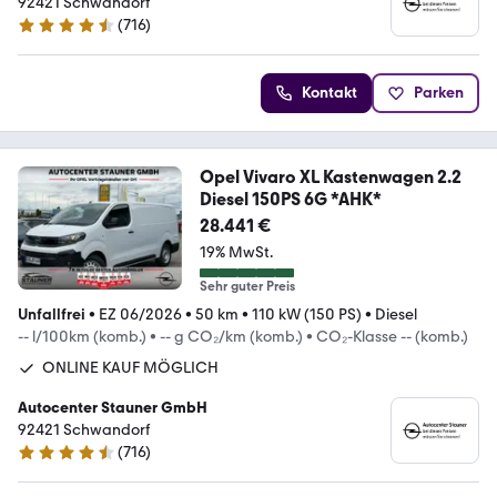
92421 Schwandorf
(
716
)
4.6 Sterne
Kontakt
Parken
Opel Vivaro XL Kastenwagen 2.2
Diesel 150PS 6G *AHK*
28.441 €
19% MwSt.
Sehr guter Preis
Unfallfrei
•
EZ 06/2026
•
50 km
•
110 kW (150 PS)
•
Diesel
-- l/100km (komb.)
•
-- g CO₂/km (komb.)
•
CO₂-Klasse -- (komb.)
ONLINE KAUF MÖGLICH
Autocenter Stauner GmbH
92421 Schwandorf
(
716
)
4.6 Sterne