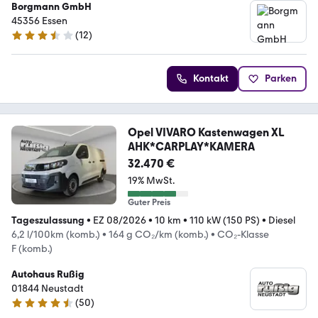
Borgmann GmbH
45356 Essen
(
12
)
3.7 Sterne
Kontakt
Parken
Opel VIVARO Kastenwagen XL
AHK*CARPLAY*KAMERA
32.470 €
19% MwSt.
Guter Preis
Tageszulassung
•
EZ 08/2026
•
10 km
•
110 kW (150 PS)
•
Diesel
6,2 l/100km (komb.)
•
164 g CO₂/km (komb.)
•
CO₂-Klasse
F (komb.)
Autohaus Rußig
01844 Neustadt
(
50
)
4.3 Sterne