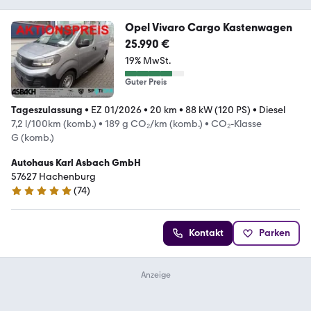
Opel Vivaro Cargo Kastenwagen
25.990 €
19% MwSt.
Guter Preis
Tageszulassung
•
EZ 01/2026
•
20 km
•
88 kW (120 PS)
•
Diesel
7,2 l/100km (komb.)
•
189 g CO₂/km (komb.)
•
CO₂-Klasse
G (komb.)
Autohaus Karl Asbach GmbH
57627 Hachenburg
(
74
)
4.8 Sterne
Kontakt
Parken