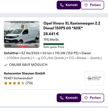
Kontakt
Parken
Opel Vivaro XL Kastenwagen 2.2
Diesel 150PS 6G *AHK*
28.441 €
19% MwSt.
Sehr guter Preis
Unfallfrei
•
EZ 06/2026
•
50 km
•
110 kW (150 PS)
•
Diesel
-- l/100km (komb.)
•
-- g CO₂/km (komb.)
•
CO₂-Klasse -- (komb.)
ONLINE KAUF MÖGLICH
Autocenter Stauner GmbH
92421 Schwandorf
(
716
)
4.6 Sterne
Kontakt
Parken