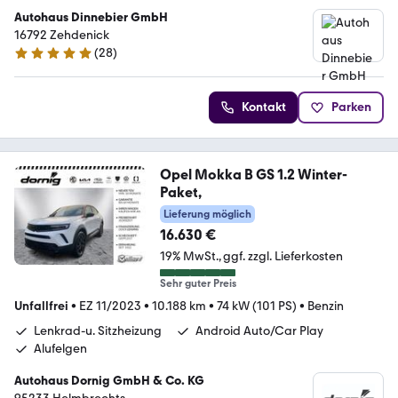
Autohaus Dinnebier GmbH
16792 Zehdenick
(
28
)
5 Sterne
Kontakt
Parken
Opel Mokka B GS 1.2 Winter-
Paket,
Lieferung möglich
16.630 €
19% MwSt.
ggf. zzgl. Lieferkosten
Sehr guter Preis
Unfallfrei
•
EZ 11/2023
•
10.188 km
•
74 kW (101 PS)
•
Benzin
Lenkrad-u. Sitzheizung
Android Auto/Car Play
Alufelgen
Autohaus Dornig GmbH & Co. KG