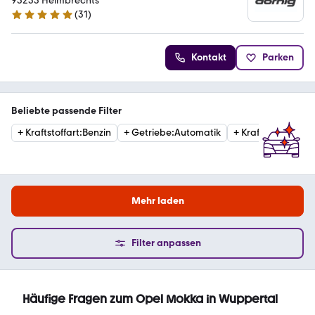
95233 Helmbrechts
(
31
)
5 Sterne
Kontakt
Parken
Beliebte passende Filter
+
Kraftstoffart
:
Benzin
+
Getriebe
:
Automatik
+
Kraftstoffart
:
Die
Mehr laden
Filter anpassen
Häufige Fragen zum Opel Mokka in Wuppertal