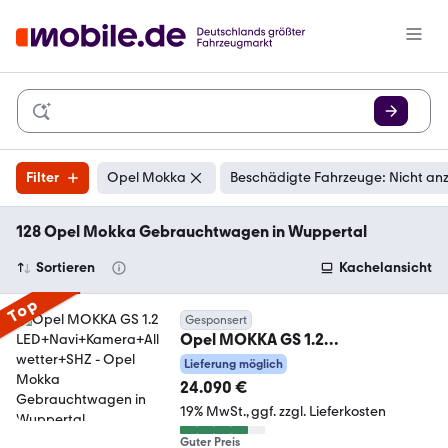
Filter
Opel Mokka
Beschädigte Fahrzeuge: Nicht an
128 Opel Mokka Gebrauchtwagen in Wuppertal
Sortieren
Kachelansicht
Top
Gesponsert
Opel MOKKA GS 1.2
LED+Navi+Kamera+Allwetter+SHZ
Lieferung möglich
24.090 €
19% MwSt.
ggf. zzgl. Lieferkosten
Guter Preis