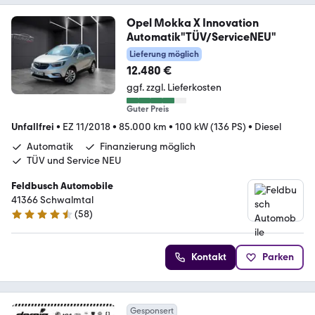
Opel Mokka X Innovation
Automatik"TÜV/ServiceNEU"
Lieferung möglich
12.480 €
ggf. zzgl. Lieferkosten
Guter Preis
Unfallfrei
•
EZ 11/2018
•
85.000 km
•
100 kW (136 PS)
•
Diesel
Automatik
Finanzierung möglich
TÜV und Service NEU
Feldbusch Automobile
41366 Schwalmtal
(
58
)
4.5 Sterne
Kontakt
Parken
Gesponsert