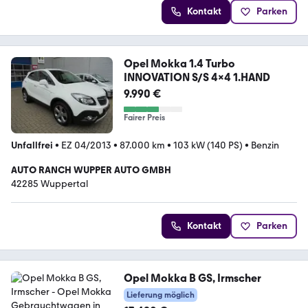
Kontakt
Parken
Opel Mokka 1.4 Turbo
INNOVATION S/S 4x4 1.HAND
9.990 €
Fairer Preis
Unfallfrei
•
EZ 04/2013
•
87.000 km
•
103 kW (140 PS)
•
Benzin
AUTO RANCH WUPPER AUTO GMBH
42285 Wuppertal
Kontakt
Parken
Opel Mokka B GS, Irmscher
Lieferung möglich