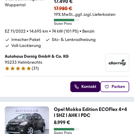
17.490 €
17.980 €
19% MwSt.
ggf. zzgl. Lieferkosten
Guter Preis
EZ 11/2022
•
14.695 km
•
74 kW (101 PS)
•
Benzin
Irmscher-Paket
Sitz- & Lenkradheizung
Voll-Lackierung
Autohaus Dornig GmbH & Co. KG
95233 Helmbrechts
(
31
)
5 Sterne
Kontakt
Parken
Opel Mokka Edition ECOFlex 4x4
I SHZ I AHK I PDC
8.999 €
Guter Preis