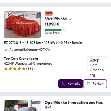
NEU
Opel Mokka
Innovation*Auto.*43TKM*Leder*X
11.950 €
enon*Kamera*
Guter Preis
EZ 07/2015
•
43.403 km
•
103 kW (140 PS)
•
Benzin
Automatik+Xenon+43TKM
Top Cars Cronenberg
42349 Wuppertal-Cronenberg
(
995
)
4.9 Sterne
Kontakt
Parken
Opel Mokka Innovation ecoFlex
4x4