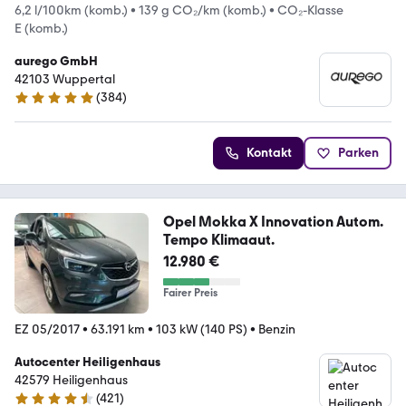
6,2 l/100km (komb.)
•
139 g CO₂/km (komb.)
•
CO₂-Klasse
E (komb.)
aurego GmbH
42103 Wuppertal
(
384
)
4.8 Sterne
Kontakt
Parken
Opel Mokka X Innovation Autom.
Tempo Klimaaut.
12.980 €
Fairer Preis
EZ 05/2017
•
63.191 km
•
103 kW (140 PS)
•
Benzin
Autocenter Heiligenhaus
42579 Heiligenhaus
(
421
)