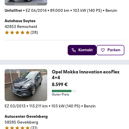
Unfallfrei
•
EZ 06/2014
•
89.000 km
•
103 kW (140 PS)
•
Benzin
Autohaus Soytas
42853 Remscheid
(
28
)
4.9 Sterne
Kontakt
Parken
Opel Mokka Innovation ecoFlex
4x4
8.599 €
Guter Preis
EZ 03/2013
•
113.211 km
•
103 kW (140 PS)
•
Benzin
Autocenter Gevelsberg
58285 Gevelsberg
(
31
)