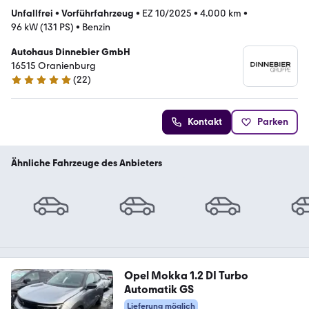
Unfallfrei
•
Vorführfahrzeug
•
EZ 10/2025
•
4.000 km
•
96 kW (131 PS)
•
Benzin
Autohaus Dinnebier GmbH
16515 Oranienburg
(
22
)
5 Sterne
Kontakt
Parken
Ähnliche Fahrzeuge des Anbieters
Opel Mokka 1.2 DI Turbo
Automatik GS
Lieferung möglich