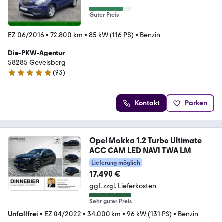
Guter Preis
EZ 06/2016
•
72.800 km
•
85 kW (116 PS)
•
Benzin
Die-PKW-Agentur
58285 Gevelsberg
(
93
)
4.9 Sterne
Kontakt
Parken
Opel Mokka 1.2 Turbo Ultimate
ACC CAM LED NAVI TWA LM
Lieferung möglich
17.490 €
ggf. zzgl. Lieferkosten
Sehr guter Preis
Unfallfrei
•
EZ 04/2022
•
34.000 km
•
96 kW (131 PS)
•
Benzin