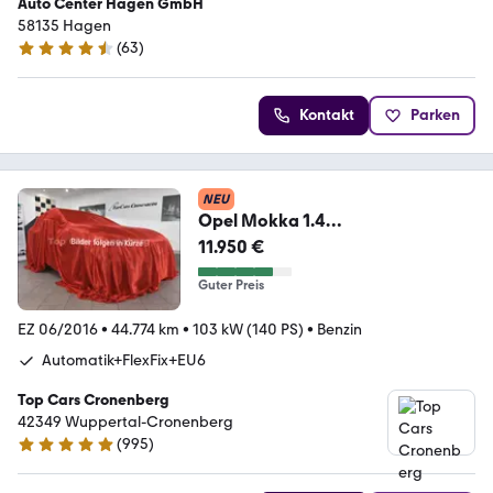
Auto Center Hagen GmbH
58135 Hagen
(
63
)
4.7 Sterne
Kontakt
Parken
NEU
Opel Mokka 1.4
FlexFix*Autom.*Leder*Xenon*Navi
11.950 €
*EURO6*
Guter Preis
EZ 06/2016
•
44.774 km
•
103 kW (140 PS)
•
Benzin
Automatik+FlexFix+EU6
Top Cars Cronenberg
42349 Wuppertal-Cronenberg
(
995
)
4.9 Sterne