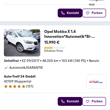
4.5 Sterne
Kontakt
Parken
Opel Mokka X 1.4
Innovation*Automatik*Bi-
LED*GARANTIE
15.990 €
Erhöhter Preis
Unfallfrei
•
EZ 09/2017
•
48.350 km
•
103 kW (140 PS)
•
Benzin
Automatik/GARANTIE
Auto-Treff 24 GmbH
42109 Wuppertal
(
151
)
5 Sterne
Kontakt
Parken