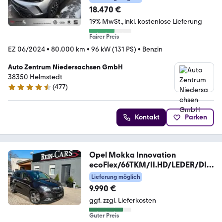
18.470 €
19% MwSt.
inkl. kostenlose Lieferung
Fairer Preis
EZ 06/2024
•
80.000 km
•
96 kW (131 PS)
•
Benzin
Auto Zentrum Niedersachsen GmbH
38350 Helmstedt
(
477
)
4.5 Sterne
Kontakt
Parken
Opel Mokka Innovation
ecoFlex/66TKM/II.HD/LEDER/DIS
P.
Lieferung möglich
9.990 €
ggf. zzgl. Lieferkosten
Guter Preis