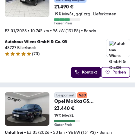
21.490 €
19% MwSt.
ggf. zzgl. Lieferkosten
Fairer Preis
EZ 01/2025
•
10.742 km
•
96 kW (131 PS)
•
Benzin
Autohaus Wiens GmbH & Co.KG
48727 Billerbeck
(
70
)
4.8 Sterne
Kontakt
Parken
Gesponsert
NEU
Opel Mokka GS
AT+PDC+KAM+LRH+SHZ+ALU+DA
23.440 €
B+TEMPO
19% MwSt.
Guter Preis
Unfallfrei
•
EZ 05/2026
•
50 km
•
96 kW (131 PS)
•
Benzin