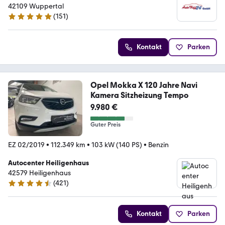
42109 Wuppertal
(
151
)
5 Sterne
Kontakt
Parken
Opel Mokka X 120 Jahre Navi
Kamera Sitzheizung Tempo
9.980 €
Guter Preis
EZ 02/2019
•
112.349 km
•
103 kW (140 PS)
•
Benzin
Autocenter Heiligenhaus
42579 Heiligenhaus
(
421
)
4.5 Sterne
Kontakt
Parken