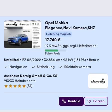
Opel Mokka
Elegance,Navi,Kamera,SHZ
Lieferung möglich
17.740 €
19% MwSt.
ggf. zzgl. Lieferkosten
Fairer Preis
Unfallfrei
•
EZ 02/2022
•
32.854 km
•
96 kW (131 PS)
•
Benzin
Navigation
Sitzheizung
Rückfahrkamera
Autohaus Dornig GmbH & Co. KG
95233 Helmbrechts
(
31
)
5 Sterne
Kontakt
Parken