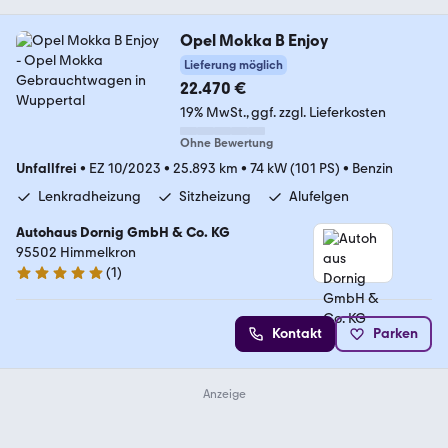
Opel Mokka B Enjoy
Lieferung möglich
22.470 €
19% MwSt.
ggf. zzgl. Lieferkosten
Ohne Bewertung
Unfallfrei
•
EZ 10/2023
•
25.893 km
•
74 kW (101 PS)
•
Benzin
Lenkradheizung
Sitzheizung
Alufelgen
Autohaus Dornig GmbH & Co. KG
95502 Himmelkron
(
1
)
5 Sterne
Kontakt
Parken