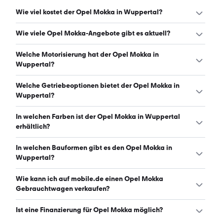
Wie viel kostet der Opel Mokka in Wuppertal?
Ein guter Preis für einen Opel Mokka in Wuppertal liegt
Wie viele Opel Mokka-Angebote gibt es aktuell?
zwischen 14.175 € und 21.915 €. (Stand: 6.8.2026)
Es gibt insgesamt 128 Opel Mokka bei mobile.de, davon
Welche Motorisierung hat der Opel Mokka in
125 Gebraucht- und 3 Neuwagen. (Stand: 6.8.2026)
Wuppertal?
Der Opel Mokka in Wuppertal hat Leistungen zwischen
Welche Getriebeoptionen bietet der Opel Mokka in
101 und 145 PS. (Stand: 6.8.2026)
Wuppertal?
Der Opel Mokka in Wuppertal ist mit automatischem und
In welchen Farben ist der Opel Mokka in Wuppertal
manuellem Getriebe erhältlich. (Stand: 6.8.2026)
erhältlich?
Den Opel Mokka in Wuppertal gibt es in folgenden
In welchen Bauformen gibt es den Opel Mokka in
Farben: schwarz, grau, weiß, blau, grün, braun, rot, silber
Wuppertal?
und orange. Die häufigste Farbe ist schwarz. (Stand:
6.8.2026)
Den Opel Mokka in Wuppertal gibt es in folgenden
Wie kann ich auf mobile.de einen Opel Mokka
Bauformen: SUV. (Stand: 6.8.2026)
Gebrauchtwagen verkaufen?
Alle Informationen zum Verkauf an mobile.de-
Ist eine Finanzierung für Opel Mokka möglich?
Ankaufstationen oder per Inserat auf mobile.de gibt es