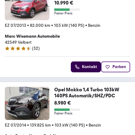
10.990 €
Fairer Preis
EZ 07/2013
•
82.000 km
•
103 kW (140 PS)
•
Benzin
Marc Wissmann Automobile
42549 Velbert
(
32
)
4.7 Sterne
Kontakt
Parken
Opel Mokka 1,4 Turbo 103kW
140PS Automatik/SHZ/PDC
8.980 €
Fairer Preis
EZ 07/2014
•
139.825 km
•
103 kW (140 PS)
•
Benzin