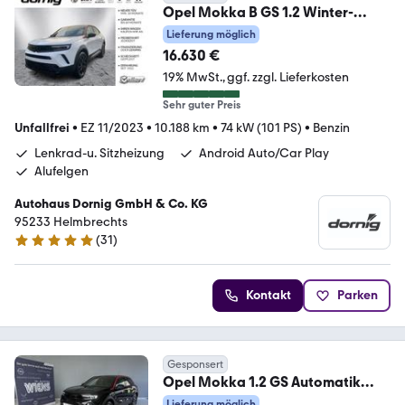
Opel Mokka B GS 1.2 Winter-
Paket,
Lieferung möglich
16.630 €
19% MwSt.
ggf. zzgl. Lieferkosten
Sehr guter Preis
Unfallfrei
•
EZ 11/2023
•
10.188 km
•
74 kW (101 PS)
•
Benzin
Lenkrad-u. Sitzheizung
Android Auto/Car Play
Alufelgen
Autohaus Dornig GmbH & Co. KG
95233 Helmbrechts
(
31
)
5 Sterne
Kontakt
Parken
Gesponsert
Opel Mokka 1.2 GS Automatik
Navi, Kamera, Winter P.
Lieferung möglich