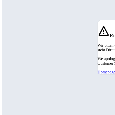
Ei
Wir bitten
steht Dir 
We apologi
Customer S
Homepag