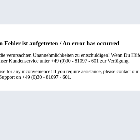
n Fehler ist aufgetreten / An error has occurred
 die verursachten Unannehmlichkeiten zu entschuldigen! Wenn Du Hilfe
unser Kundenservice unter +49 (0)30 - 81097 - 601 zur Verfügung.
se for any inconvenience! If you require assistance, please contact our
upport on +49 (0)30 - 81097 - 601.
e