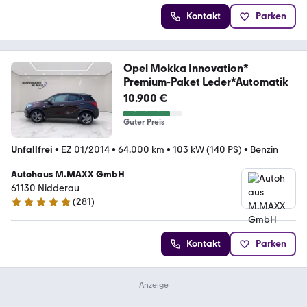
Kontakt
Parken
Opel Mokka Innovation*
Premium-Paket Leder*Automatik
10.900 €
Guter Preis
Unfallfrei
•
EZ 01/2014
•
64.000 km
•
103 kW (140 PS)
•
Benzin
Autohaus M.MAXX GmbH
61130 Nidderau
(
281
)
4.9 Sterne
Kontakt
Parken