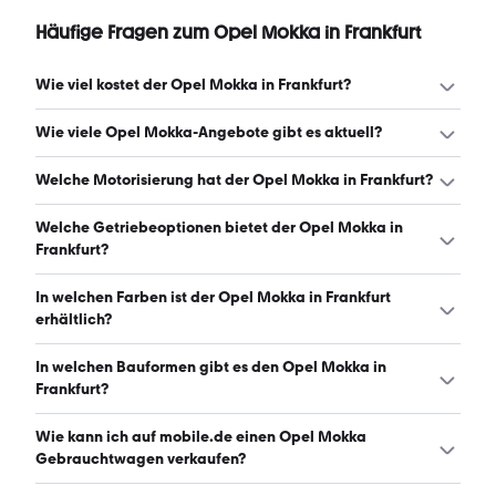
Häufige Fragen zum Opel Mokka in Frankfurt
Wie viel kostet der Opel Mokka in Frankfurt?
Ein guter Preis für einen Opel Mokka in Frankfurt liegt
Wie viele Opel Mokka-Angebote gibt es aktuell?
zwischen 12.230 € und 20.140 €. (Stand: 10.8.2026)
Es gibt insgesamt 119 Opel Mokka bei mobile.de, davon
Welche Motorisierung hat der Opel Mokka in Frankfurt?
119 Gebraucht- und 0 Neuwagen. (Stand: 10.8.2026)
Der Opel Mokka in Frankfurt hat Leistungen zwischen 101
Welche Getriebeoptionen bietet der Opel Mokka in
und 140 PS. (Stand: 10.8.2026)
Frankfurt?
Der Opel Mokka in Frankfurt ist mit manuellem und
In welchen Farben ist der Opel Mokka in Frankfurt
automatischem Getriebe erhältlich. (Stand: 10.8.2026)
erhältlich?
Den Opel Mokka in Frankfurt gibt es in folgenden Farben:
In welchen Bauformen gibt es den Opel Mokka in
schwarz, weiß, grau, blau, braun, rot, silber, grün und
Frankfurt?
orange. Die häufigste Farbe ist schwarz. (Stand:
10.8.2026)
Den Opel Mokka in Frankfurt gibt es in folgenden
Wie kann ich auf mobile.de einen Opel Mokka
Bauformen: SUV. (Stand: 10.8.2026)
Gebrauchtwagen verkaufen?