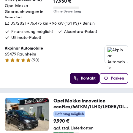
17.950 €
Ohne Bewertung
EZ 05/2021
•
76.475 km
•
96 kW (131 PS)
•
Benzin
Finanzierung möglich!
Alcantara-Paket!
Ultimate-Paket!
Akpinar Automobile
65479 Raunheim
(
90
)
4.8 Sterne
Kontakt
Parken
Opel Mokka Innovation
ecoFlex/66TKM/II.HD/LEDER/DIS
P.
Lieferung möglich
9.990 €
ggf. zzgl. Lieferkosten