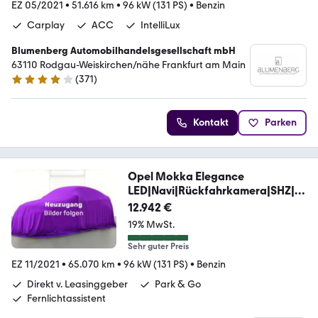
EZ 05/2021
•
51.616 km
•
96 kW (131 PS)
•
Benzin
Carplay
ACC
IntelliLux
Blumenberg Automobilhandelsgesellschaft mbH
63110 Rodgau-Weiskirchen/nähe Frankfurt am Main
(
371
)
4.2 Sterne
Kontakt
Parken
Opel Mokka Elegance
LED|Navi|Rückfahrkamera|SHZ|P
DC
12.942 €
19% MwSt.
Sehr guter Preis
EZ 11/2021
•
65.070 km
•
96 kW (131 PS)
•
Benzin
Direkt v. Leasinggeber
Park & Go
Fernlichtassistent