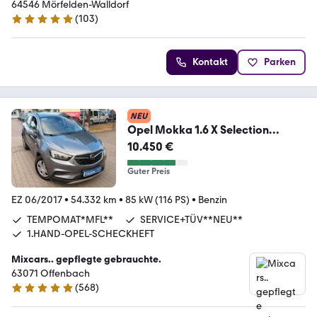
64546 Mörfelden-Walldorf
(
103
)
4.9 Sterne
Kontakt
Parken
NEU
Opel Mokka 1.6 X Selection
Start/Stop*1.HAND*MFL*TEMP
10.450 €
Guter Preis
EZ 06/2017
•
54.332 km
•
85 kW (116 PS)
•
Benzin
TEMPOMAT*MFL**
SERVICE+TÜV**NEU**
1.HAND-OPEL-SCHECKHEFT
Mixcars.. gepflegte gebrauchte.
63071 Offenbach
(
568
)
4.8 Sterne