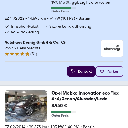
19% MwSt.
ggf. zzgl. Lieferkosten
Guter Preis
EZ 11/2022
•
14.695 km
•
74 kW (101 PS)
•
Benzin
Irmscher-Paket
Sitz- & Lenkradheizung
Voll-Lackierung
Autohaus Dornig GmbH & Co. KG
95233 Helmbrechts
(
31
)
5 Sterne
Kontakt
Parken
Opel Mokka Innovation ecoFlex
4x4/Xenon/Aluräder/Lede
8.950 €
Guter Preis
EZ 02/2014
•
92.573 km
•
103 kW (140 PS)
•
Benzin