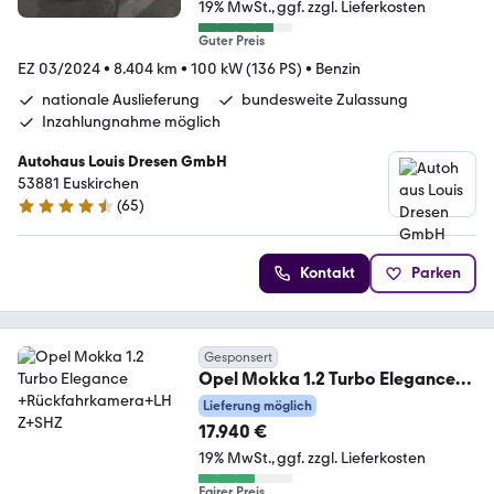
19% MwSt.
ggf. zzgl. Lieferkosten
Guter Preis
EZ 03/2024
•
8.404 km
•
100 kW (136 PS)
•
Benzin
nationale Auslieferung
bundesweite Zulassung
Inzahlungnahme möglich
Autohaus Louis Dresen GmbH
53881 Euskirchen
(
65
)
4.7 Sterne
Kontakt
Parken
Gesponsert
Opel Mokka 1.2 Turbo Elegance
+Rückfahrkamera+LHZ+SHZ
Lieferung möglich
17.940 €
19% MwSt.
ggf. zzgl. Lieferkosten
Fairer Preis