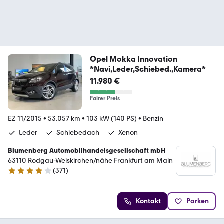
Opel Mokka Innovation
*Navi,Leder,Schiebed.,Kamera*
11.980 €
Fairer Preis
EZ 11/2015
•
53.057 km
•
103 kW (140 PS)
•
Benzin
Leder
Schiebedach
Xenon
Blumenberg Automobilhandelsgesellschaft mbH
63110 Rodgau-Weiskirchen/nähe Frankfurt am Main
(
371
)
4.2 Sterne
Kontakt
Parken