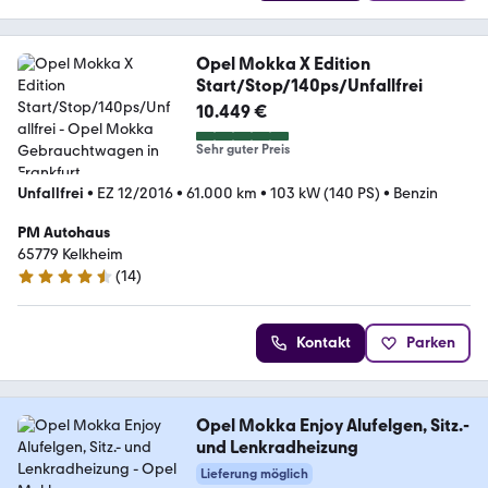
Opel Mokka X Edition
Start/Stop/140ps/Unfallfrei
10.449 €
Sehr guter Preis
Unfallfrei
•
EZ 12/2016
•
61.000 km
•
103 kW (140 PS)
•
Benzin
PM Autohaus
65779 Kelkheim
(
14
)
4.7 Sterne
Kontakt
Parken
Opel Mokka Enjoy Alufelgen, Sitz.-
und Lenkradheizung
Lieferung möglich