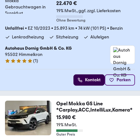
22.470 €
19% MwSt.
ggf. zzgl. Lieferkosten
Ohne Bewertung
Unfallfrei
•
EZ 10/2023
•
25.893 km
•
74 kW (101 PS)
•
Benzin
Lenkradheizung
Sitzheizung
Alufelgen
Autohaus Dornig GmbH & Co. KG
95502 Himmelkron
(
1
)
5 Sterne
Kontakt
Parken
Opel Mokka GS Line
*Carplay,ACC,IntelliLux,Kamera*
15.980 €
19% MwSt.
Guter Preis