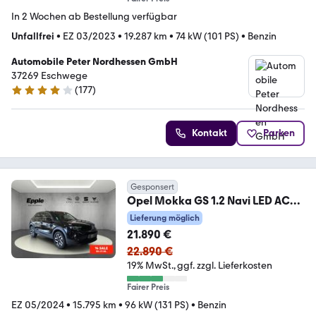
In 2 Wochen ab Bestellung verfügbar
Unfallfrei
•
EZ 03/2023
•
19.287 km
•
74 kW (101 PS)
•
Benzin
Automobile Peter Nordhessen GmbH
37269 Eschwege
(
177
)
4.2 Sterne
Kontakt
Parken
Gesponsert
Opel Mokka GS 1.2 Navi LED ACC
Klimaautom SHZ LHZ Kam
Lieferung möglich
21.890 €
22.890 €
19% MwSt.
ggf. zzgl. Lieferkosten
Fairer Preis
EZ 05/2024
•
15.795 km
•
96 kW (131 PS)
•
Benzin