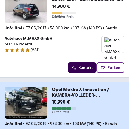
heizung
14.900 €
Erhöhter Preis
Unfallfrei
•
EZ 03/2017
•
56.000 km
•
103 kW (140 PS)
•
Benzin
Autohaus M.MAXX GmbH
61130 Nidderau
(
281
)
4.9 Sterne
Kontakt
Parken
Opel Mokka X Innovation /
KAMERA-VOLLEDER-
START/STOPP
10.990 €
Guter Preis
Unfallfrei
•
EZ 03/2019
•
98.900 km
•
103 kW (140 PS)
•
Benzin