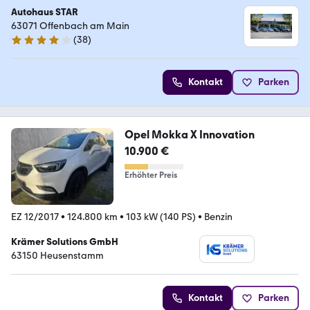
Autohaus STAR
63071 Offenbach am Main
(
38
)
3.8 Sterne
Kontakt
Parken
Opel Mokka X Innovation
10.900 €
Erhöhter Preis
EZ 12/2017
•
124.800 km
•
103 kW (140 PS)
•
Benzin
Krämer Solutions GmbH
63150 Heusenstamm
Kontakt
Parken