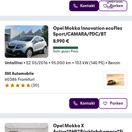
Kontakt
Parken
Opel Mokka Innovation ecoFlex
Sport/CAMARA/PDC/BT
8.990 €
Sehr guter Preis
Unfallfrei
•
EZ 05/2016
•
95.000 km
•
103 kW (140 PS)
•
Benzin
SM Automobile
60386 Frankfurt
(
30
)
4.8 Sterne
Kontakt
Parken
Opel Mokka X
Active*AHK*Rückfahrkamera*Sitz