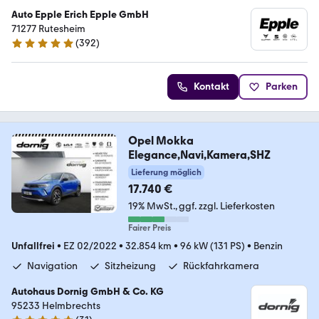
Auto Epple Erich Epple GmbH
71277 Rutesheim
(
392
)
4.9 Sterne
Kontakt
Parken
Opel Mokka
Elegance,Navi,Kamera,SHZ
Lieferung möglich
17.740 €
19% MwSt.
ggf. zzgl. Lieferkosten
Fairer Preis
Unfallfrei
•
EZ 02/2022
•
32.854 km
•
96 kW (131 PS)
•
Benzin
Navigation
Sitzheizung
Rückfahrkamera
Autohaus Dornig GmbH & Co. KG
95233 Helmbrechts