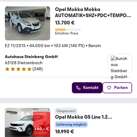
Opel Mokka Mokka
AUTOMATIK+SHZ+PDC+TEMPOM
AT Mokka E
13.700 €
Erhöhter Preis
EZ 11/2015
•
44.000 km
•
103 kW (140 PS)
•
Benzin
Autohaus Steinberg GmbH
63128 Dietzenbach
(
248
)
4.9 Sterne
Kontakt
Parken
Gesponsert
Opel Mokka GS Line 1.2
Allwetterreifen/Sitzheizung/Ca
Lieferung möglich
18.990 €