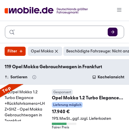
Filter
Opel Mokka
Beschädigte Fahrzeuge: Nicht an
119 Opel Mokka Gebrauchtwagen in Frankfurt
Sortieren
Kachelansicht
Top
Gesponsert
Opel Mokka 1.2 Turbo Elegance
+Rückfahrkamera+LHZ+SHZ
Lieferung möglich
17.940 €
19% MwSt.
ggf. zzgl. Lieferkosten
Fairer Preis