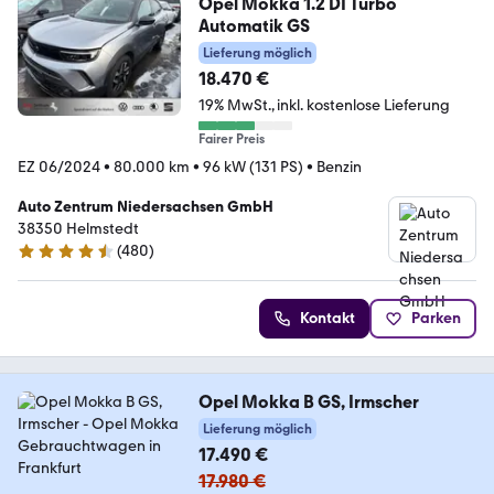
Opel Mokka 1.2 DI Turbo
Automatik GS
Lieferung möglich
18.470 €
19% MwSt.
inkl. kostenlose Lieferung
Fairer Preis
EZ 06/2024
•
80.000 km
•
96 kW (131 PS)
•
Benzin
Auto Zentrum Niedersachsen GmbH
38350 Helmstedt
(
480
)
4.5 Sterne
Kontakt
Parken
Opel Mokka B GS, Irmscher
Lieferung möglich
17.490 €
17.980 €