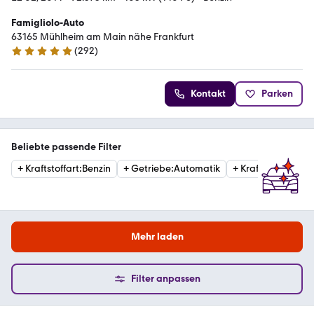
Famigliolo-Auto
63165 Mühlheim am Main nähe Frankfurt
(
292
)
5 Sterne
Kontakt
Parken
Beliebte passende Filter
+
Kraftstoffart
:
Benzin
+
Getriebe
:
Automatik
+
Kraftstoffart
:
Die
Mehr laden
Filter anpassen