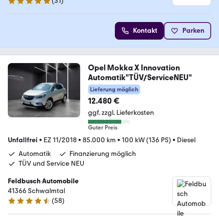
(
31
)
5 Sterne
Kontakt
Parken
Opel Mokka X Innovation
Automatik"TÜV/ServiceNEU"
Lieferung möglich
12.480 €
ggf. zzgl. Lieferkosten
Guter Preis
Unfallfrei
•
EZ 11/2018
•
85.000 km
•
100 kW (136 PS)
•
Diesel
Automatik
Finanzierung möglich
TÜV und Service NEU
Feldbusch Automobile
41366 Schwalmtal
(
58
)
4.5 Sterne