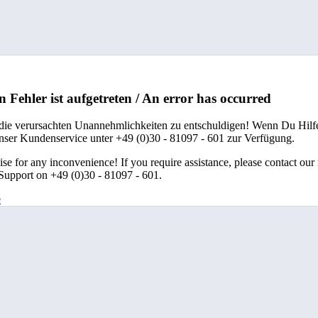
n Fehler ist aufgetreten / An error has occurred
 die verursachten Unannehmlichkeiten zu entschuldigen! Wenn Du Hilfe
unser Kundenservice unter +49 (0)30 - 81097 - 601 zur Verfügung.
se for any inconvenience! If you require assistance, please contact our
upport on +49 (0)30 - 81097 - 601.
e