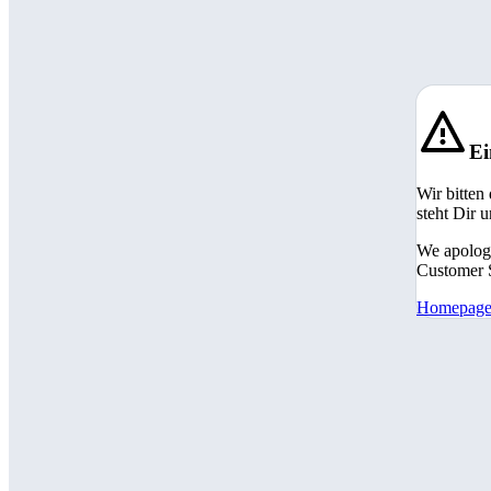
Ei
Wir bitten
steht Dir 
We apologi
Customer S
Homepag