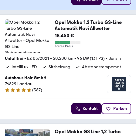
Opel Mokka 1.2 Turbo GS-Line
Automatik Navi Allwetter
18.450 €
Fairer Preis
Unfallfrei
•
EZ 03/2021
•
50.500 km
•
96 kW (131 PS)
•
Benzin
IntelliLux LED
Sitzheizung
Abstandstempomat
Autohaus Holz GmbH
76829 Landau
(
387
)
4.8 Sterne
Kontakt
Parken
Opel Mokka GS Line 1,2 Turbo