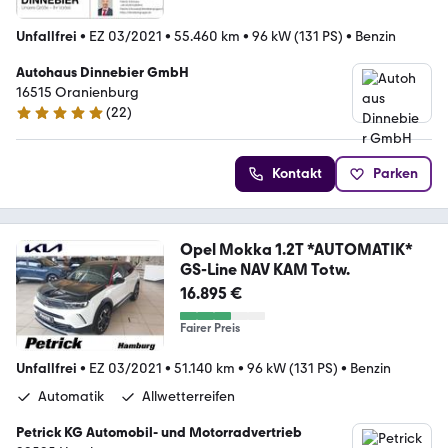
Unfallfrei
•
EZ 03/2021
•
55.460 km
•
96 kW (131 PS)
•
Benzin
Autohaus Dinnebier GmbH
16515 Oranienburg
(
22
)
5 Sterne
Kontakt
Parken
Opel Mokka 1.2T *AUTOMATIK*
GS-Line NAV KAM Totw.
16.895 €
Fairer Preis
Unfallfrei
•
EZ 03/2021
•
51.140 km
•
96 kW (131 PS)
•
Benzin
Automatik
Allwetterreifen
Petrick KG Automobil- und Motorradvertrieb