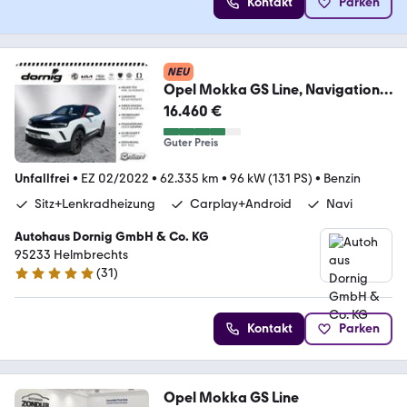
Kontakt
Parken
NEU
Opel Mokka GS Line, Navigation,
Kamera
16.460 €
Guter Preis
Unfallfrei
•
EZ 02/2022
•
62.335 km
•
96 kW (131 PS)
•
Benzin
Sitz+Lenkradheizung
Carplay+Android
Navi
Autohaus Dornig GmbH & Co. KG
95233 Helmbrechts
(
31
)
5 Sterne
Kontakt
Parken
Opel Mokka GS Line