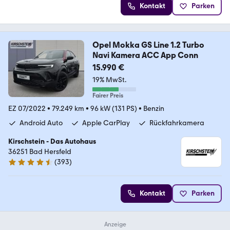
Kontakt
Parken
Opel Mokka GS Line 1.2 Turbo
Navi Kamera ACC App Conn
15.990 €
19% MwSt.
Fairer Preis
EZ 07/2022
•
79.249 km
•
96 kW (131 PS)
•
Benzin
Android Auto
Apple CarPlay
Rückfahrkamera
Kirschstein - Das Autohaus
36251 Bad Hersfeld
(
393
)
4.7 Sterne
Kontakt
Parken