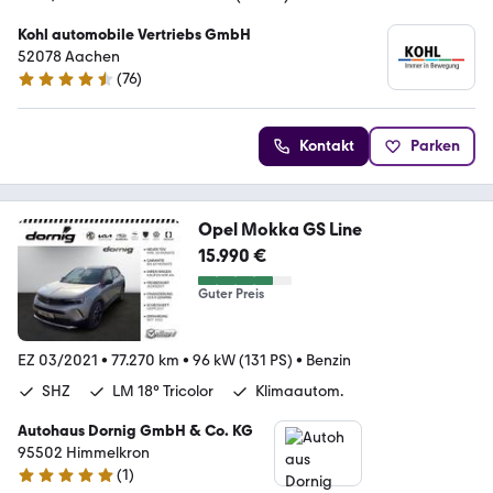
Kohl automobile Vertriebs GmbH
52078 Aachen
(
76
)
4.7 Sterne
Kontakt
Parken
Opel Mokka GS Line
15.990 €
Guter Preis
EZ 03/2021
•
77.270 km
•
96 kW (131 PS)
•
Benzin
SHZ
LM 18° Tricolor
Klimaautom.
Autohaus Dornig GmbH & Co. KG
95502 Himmelkron
(
1
)
5 Sterne