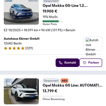
Gesponsert
Opel Mokka GS-Line 1.2
Automatik
19.900 €
*LED*CAM*CARPLAY*SIT
19% MwSt.
Guter Preis
EZ 10/2025
•
18.091 km
•
96 kW (131 PS)
•
Benzin
Autohaus Körner GmbH
12683 Berlin
(
229
)
5 Sterne
Kontakt
Parken
Gesponsert
NEU
Opel Mokka GS Line: AUTOMATIK
TÜV NEU
13.799 €
Ohne Bewertung