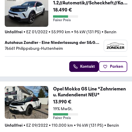
1.2//Automatik//Scheckheft//Kam
era
18.490 €
Fairer Preis
Unfallfrei
•
EZ 01/2022
•
55.990 km
•
96 kW (131 PS)
•
Benzin
Autohaus Zondler - Eine Niederlassung der S&G
Mobility GmbH
76661 Philippsburg-Huttenheim
Kontakt
Parken
Opel Mokka GS Line *Zahnriemen
u. Kundendienst NEU*
13.990 €
19% MwSt.
Fairer Preis
Unfallfrei
•
EZ 09/2022
•
110.000 km
•
96 kW (131 PS)
•
Benzin