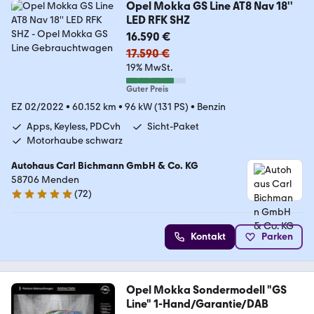
Opel Mokka GS Line AT8 Nav 18''
LED RFK SHZ
16.590 €
17.590 €
19% MwSt.
Guter Preis
EZ 02/2022
•
60.152 km
•
96 kW (131 PS)
•
Benzin
Apps, Keyless, PDCvh
Sicht-Paket
Motorhaube schwarz
Autohaus Carl Bichmann GmbH & Co. KG
58706 Menden
(
72
)
5 Sterne
Kontakt
Parken
Opel Mokka Sondermodell "GS
Line" 1-Hand/Garantie/DAB