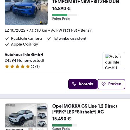
TEMPOMAT+NAVI+SITZHEIZUN
16.890 €
Fairer Preis
EZ 10/2022
•
73.310 km
•
96 kW (131 PS)
•
Benzin
Rückfahrkamera
Totwinkelassistent
Apple CarPlay
Autohaus Ihle GmbH
24594 Hohenwestedt
(
371
)
4.9 Sterne
Kontakt
Parken
Opel MOKKA GS Line 1.2 Direct
|*RFK*LED*Sitzheiz*| AC
15.490 €
Guter Preis