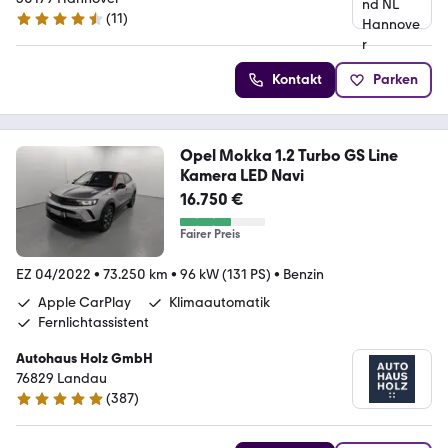
(
11
)
4.7 Sterne
Kontakt
Parken
Opel Mokka 1.2 Turbo GS Line
Kamera LED Navi
16.750 €
Fairer Preis
EZ 04/2022
•
73.250 km
•
96 kW (131 PS)
•
Benzin
Apple CarPlay
Klimaautomatik
Fernlichtassistent
Autohaus Holz GmbH
76829 Landau
(
387
)
4.8 Sterne