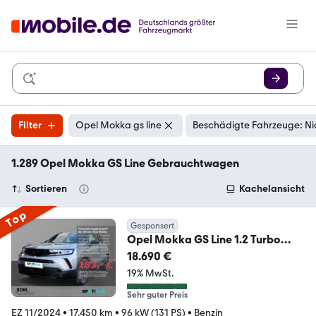
Filter
Opel Mokka gs line
Beschädigte Fahrzeuge: Ni
1.289 Opel Mokka GS Line Gebrauchtwagen
Sortieren
Kachelansicht
Top
Gesponsert
Opel Mokka GS Line 1.2 Turbo
Automatik LED Navi PDC
18.690 €
19% MwSt.
Sehr guter Preis
EZ 11/2024
•
17.450 km
•
96 kW (131 PS)
•
Benzin