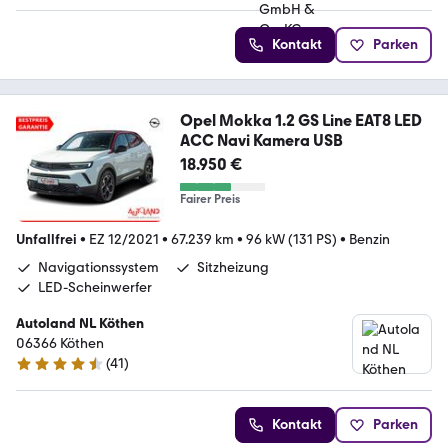
Kontakt
Parken
Opel Mokka 1.2 GS Line EAT8 LED
ACC Navi Kamera USB
18.950 €
Fairer Preis
Unfallfrei
•
EZ 12/2021
•
67.239 km
•
96 kW (131 PS)
•
Benzin
Navigationssystem
Sitzheizung
LED-Scheinwerfer
Autoland NL Köthen
06366 Köthen
(
41
)
4.3 Sterne
Kontakt
Parken