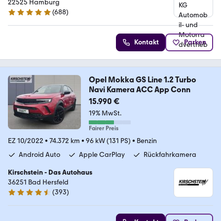
22525 Hamburg
(
688
)
5 Sterne
Kontakt
Parken
Opel Mokka GS Line 1.2 Turbo
Navi Kamera ACC App Conn
15.990 €
19% MwSt.
Fairer Preis
EZ 10/2022
•
74.372 km
•
96 kW (131 PS)
•
Benzin
Android Auto
Apple CarPlay
Rückfahrkamera
Kirschstein - Das Autohaus
36251 Bad Hersfeld
(
393
)
4.7 Sterne