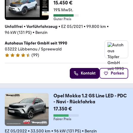
15.450 €
19% MwSt.
Guter Preis
Unfallfrei
•
Vorführfahrzeug
•
EZ 05/2021
•
99.800 km
•
96 kW (131 PS)
•
Benzin
Autohaus Töpfer GmbH seit 1990
03222 Lübbenau / Spreewald
(
99
)
4.6 Sterne
Kontakt
Parken
Opel Mokka 1.2 GS Line LED - PDC
- Navi - Rückfahrka
17.350 €
Fairer Preis
EZ 05/2022
•
33.500 km
•
96 kW (131 PS)
•
Benzin