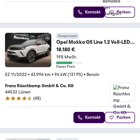
Kontakt
Parken
Gesponsert
Opel Mokka GS Line 1.2 Voll-LED
RückKam Winterpaket
18.180 €
19% MwSt.
Fairer Preis
EZ 11/2022
•
43.996 km
•
96 kW (131 PS)
•
Benzin
Franz Rüschkamp GmbH & Co. KG
44532 Lünen
(
48
)
4.6 Sterne
Kontakt
Parken