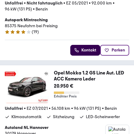
Unfallfrei
•
Nicht fahrtauglich
•
EZ 05/2021
•
92.000 km
•
96 kW (131 PS)
•
Benzin
Autopark Mintraching
85375 Neufahrn bei Freising
(
19
)
4.2 Sterne
Kontakt
Parken
Opel Mokka 1.2 GS Line Aut. LED
ACC Kamera Leder
20.950 €
Erhöhter Preis
Unfallfrei
•
EZ 07/2021
•
56.108 km
•
96 kW (131 PS)
•
Benzin
Klimaautomatik
Sitzheizung
LED-Scheinwerfer
Autoland NL Hannover
30179 Hannover