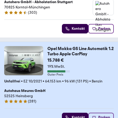
Autohero GmbH - Abholstation Stuttgart
70825 Korntal-Münchingen
(
303
)
4.4 Sterne
Kontakt
Parken
Opel Mokka GS Line Automatik 1.2
Turbo Apple CarPlay
15.788 €
19% MwSt.
Guter Preis
Unfallfrei
•
EZ 10/2021
•
64.153 km
•
96 kW (131 PS)
•
Benzin
Autohaus Meures GmbH
52525 Heinsberg
(
281
)
4.8 Sterne
Kontakt
Parken