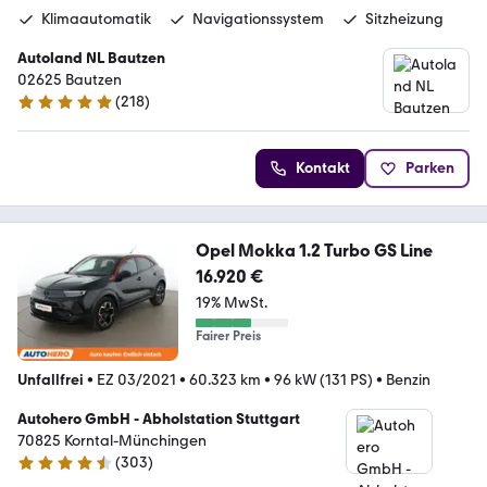
Klimaautomatik
Navigationssystem
Sitzheizung
Autoland NL Bautzen
02625 Bautzen
(
218
)
4.8 Sterne
Kontakt
Parken
Opel Mokka 1.2 Turbo GS Line
16.920 €
19% MwSt.
Fairer Preis
Unfallfrei
•
EZ 03/2021
•
60.323 km
•
96 kW (131 PS)
•
Benzin
Autohero GmbH - Abholstation Stuttgart
70825 Korntal-Münchingen
(
303
)
4.4 Sterne