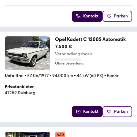
Kontakt
Parken
Opel Kadett C 1200S Automatik
7.500 €
Verhandlungsbasis
Ohne Bewertung
Unfallfrei
•
EZ 06/1977
•
94.000 km
•
44 kW (60 PS)
•
Benzin
Privatanbieter
47259 Duisburg
Kontakt
Parken
NEU