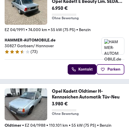
Opel Kadett E Beauty Lim. SEDAN
GSD AUTOM- SERVO
6.950 €
Ohne Bewertung
EZ 04/1991
•
74.000 km
•
55 kW (75 PS)
•
Benzin
HAMMER-AUTOMOBILE.de
30827 Garbsen/ Hannover
(
73
)
3.4 Sterne
Kontakt
Parken
Opel Kadett Oldtimer H-
Kennzeichen Automatik Tüv-Neu
3.980 €
Ohne Bewertung
Oldtimer
•
EZ 04/1988
•
110.101 km
•
55 kW (75 PS)
•
Benzin