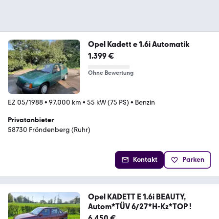
Opel Kadett e 1.6i Automatik
1.399 €
Ohne Bewertung
EZ 05/1988
•
97.000 km
•
55 kW (75 PS)
•
Benzin
Privatanbieter
58730 Fröndenberg (Ruhr)
Kontakt
Parken
Opel KADETT E 1.6i BEAUTY,
Autom*TÜV 6/27*H-Kz*TOP !
6.450 €