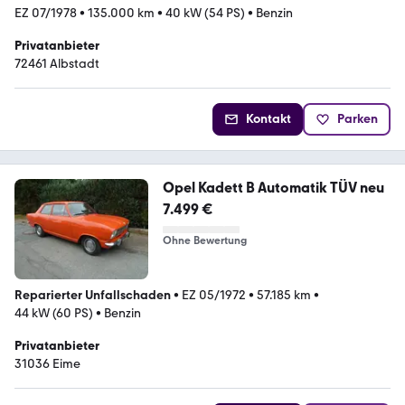
EZ 07/1978
•
135.000 km
•
40 kW (54 PS)
•
Benzin
Privatanbieter
72461 Albstadt
Kontakt
Parken
Opel Kadett B Automatik TÜV neu
7.499 €
Ohne Bewertung
Reparierter Unfallschaden
•
EZ 05/1972
•
57.185 km
•
44 kW (60 PS)
•
Benzin
Privatanbieter
31036 Eime