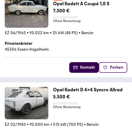
Opel Kadett A Coupé 1,0 S
7.300 €
Ohne Bewertung
EZ 06/1965
•
95.022 km
•
35 kW (48 PS)
•
Benzin
Privatanbieter
45356 Essen-Vogelheim
Kontakt
Parken
Opel Kadett D 4x4 Syncro Allrad
5.500 €
Ohne Bewertung
EZ 02/1983
•
95.000 km
•
515 kW (700 PS)
•
Benzin