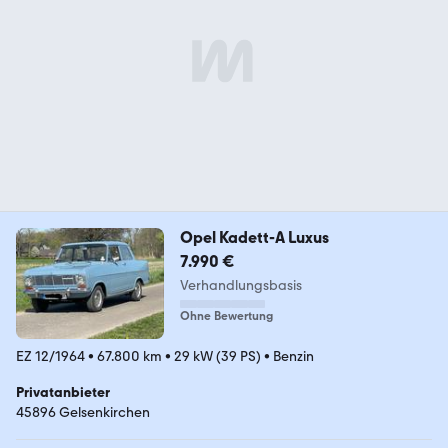
Opel Kadett-A Luxus
7.990 €
Verhandlungsbasis
Ohne Bewertung
EZ 12/1964
•
67.800 km
•
29 kW (39 PS)
•
Benzin
Privatanbieter
45896 Gelsenkirchen