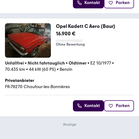
Kontakt
Parken
Opel Kadett C Aero (Baur)
16.900 €
Ohne Bewertung
Unfallfrei
•
Nicht fahrtauglich
•
Oldtimer
•
EZ 10/1977
•
70.435 km
•
44 kW (60 PS)
•
Benzin
Privatanbieter
FR-78270 Chaufour-les-Bonnières
Kontakt
Parken