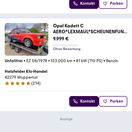
Kontakt
Parken
Opel Kadett C
AERO*LEXMAUL*SCHEUNENFUND
aus 70er
9.999 €
Ohne Bewertung
Unfallfrei
•
EZ 08/1978
•
123.000 km
•
81 kW (110 PS)
•
Benzin
Hatzfelder Kfz-Handel
42279 Wuppertal
(
214
)
4.8 Sterne
Kontakt
Parken