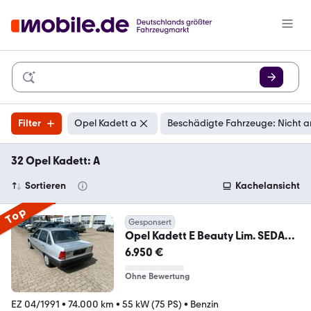
Filter
Opel Kadett a
Beschädigte Fahrzeuge: Nicht a
32 Opel Kadett: A
Sortieren
Kachelansicht
Top
Gesponsert
Opel Kadett E Beauty Lim. SEDAN
GSD AUTOM- SERVO
6.950 €
Ohne Bewertung
EZ 04/1991
•
74.000 km
•
55 kW (75 PS)
•
Benzin