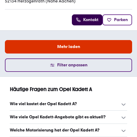
52134 Herzogenrath (Nähe Aachen)
Kontakt
Parken
Mehr laden
Filter anpassen
Häufige Fragen zum Opel Kadett A
Wie viel kostet der Opel Kadett A?
Ein guter Preis für einen Opel Kadett A liegt zwischen
Wie viele Opel Kadett-Angebote gibt es aktuell?
2.650 € und 7.622 €. (Stand: 9.8.2026)
Es gibt insgesamt 32 Opel Kadett bei mobile.de, davon 32
Welche Motorisierung hat der Opel Kadett A?
Gebraucht- und 0 Neuwagen. (Stand: 9.8.2026)