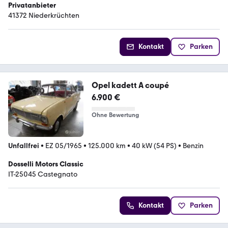
Privatanbieter
41372 Niederkrüchten
Kontakt
Parken
Opel kadett A coupé
6.900 €
Ohne Bewertung
Unfallfrei
•
EZ 05/1965
•
125.000 km
•
40 kW (54 PS)
•
Benzin
Dosselli Motors Classic
IT-25045 Castegnato
Kontakt
Parken