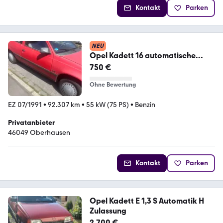
Kontakt
Parken
NEU
Opel Kadett 16 automatische
Getriebe
750 €
Ohne Bewertung
EZ 07/1991
•
92.307 km
•
55 kW (75 PS)
•
Benzin
Privatanbieter
46049 Oberhausen
Kontakt
Parken
Opel Kadett E 1,3 S Automatik H
Zulassung
2.700 €