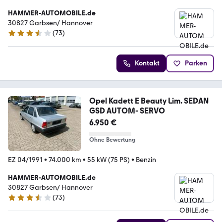
HAMMER-AUTOMOBILE.de
30827 Garbsen/ Hannover
(
73
)
3.4 Sterne
Kontakt
Parken
Opel Kadett E Beauty Lim. SEDAN
GSD AUTOM- SERVO
6.950 €
Ohne Bewertung
EZ 04/1991
•
74.000 km
•
55 kW (75 PS)
•
Benzin
HAMMER-AUTOMOBILE.de
30827 Garbsen/ Hannover
(
73
)
3.4 Sterne