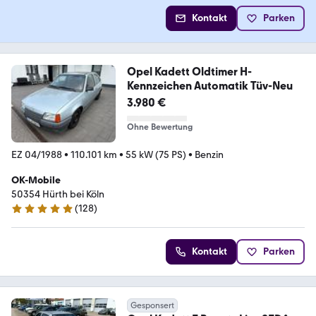
Kontakt
Parken
Opel Kadett Oldtimer H-
Kennzeichen Automatik Tüv-Neu
3.980 €
Ohne Bewertung
EZ 04/1988
•
110.101 km
•
55 kW (75 PS)
•
Benzin
OK-Mobile
50354 Hürth bei Köln
(
128
)
4.8 Sterne
Kontakt
Parken
Gesponsert