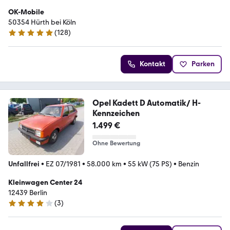
OK-Mobile
50354 Hürth bei Köln
(
128
)
4.8 Sterne
Kontakt
Parken
Opel Kadett D Automatik/ H-
Kennzeichen
1.499 €
Ohne Bewertung
Unfallfrei
•
EZ 07/1981
•
58.000 km
•
55 kW (75 PS)
•
Benzin
Kleinwagen Center 24
12439 Berlin
(
3
)
4.1 Sterne