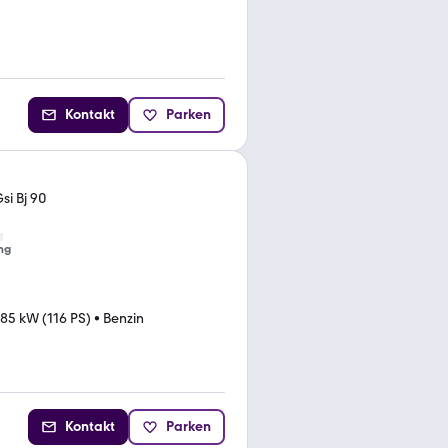
Kontakt
Parken
si Bj 90
ng
85 kW (116 PS)
•
Benzin
Kontakt
Parken