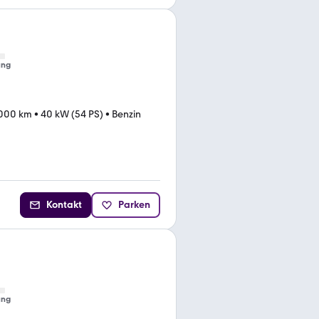
ung
.000 km
•
40 kW (54 PS)
•
Benzin
Kontakt
Parken
ung