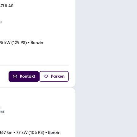
H-ZULAS
g
95 kW (129 PS)
•
Benzin
Kontakt
Parken
ng
.067 km
•
77 kW (105 PS)
•
Benzin