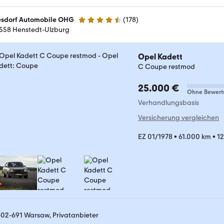
esdorf Automobile OHG
(
178
)
4.6 Sterne
558 Henstedt-Ulzburg
Opel Kadett
C Coupe restmod
25.000 €
Ohne Bewert
Verhandlungsbasis
Versicherung vergleichen
EZ 01/1978
•
61.000 km
•
12
-02-691 Warsaw, Privatanbieter