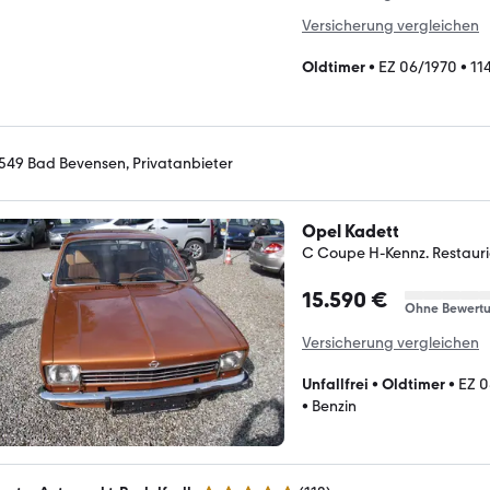
Versicherung vergleichen
Oldtimer
•
EZ 06/1970
•
11
549 Bad Bevensen, Privatanbieter
Opel Kadett
C Coupe H-Kennz. Restauri
15.590 €
Ohne Bewert
Versicherung vergleichen
Unfallfrei
•
Oldtimer
•
EZ 0
•
Benzin