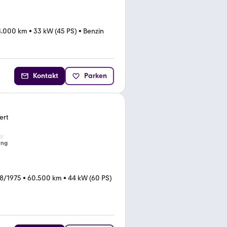
4.000 km
•
33 kW (45 PS)
•
Benzin
Kontakt
Parken
ert
ung
8/1975
•
60.500 km
•
44 kW (60 PS)