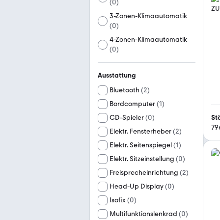
(
0
)
3-Zonen-Klimaautomatik
(
0
)
4-Zonen-Klimaautomatik
(
0
)
Ausstattung
Bluetooth
(
2
)
Bordcomputer
(
1
)
St
CD-Spieler
(
0
)
79
Elektr. Fensterheber
(
2
)
Elektr. Seitenspiegel
(
1
)
Elektr. Sitzeinstellung
(
0
)
Freisprecheinrichtung
(
2
)
Head-Up Display
(
0
)
Isofix
(
0
)
Multifunktionslenkrad
(
0
)