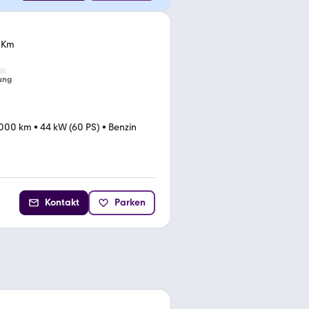
0 Km
ung
.000 km
•
44 kW (60 PS)
•
Benzin
Kontakt
Parken