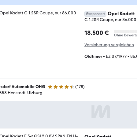
Opel Kadett
Gesponsert
C 1.2SR Coupe, nur 86.00
18.500 €
Ohne Bewert
Versicherung vergleichen
Oldtimer
•
EZ 07/1977
•
86
esdorf Automobile OHG
(
178
)
4.6 Sterne
558 Henstedt-Ulzburg
Opel Kadett