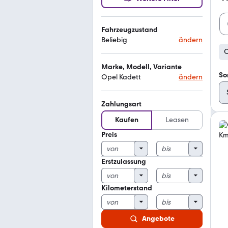
Fahrzeugzustand
Beliebig
ändern
O
Marke, Modell, Variante
So
Opel Kadett
ändern
Zahlungsart
Kaufen
Leasen
Preis
Erstzulassung
Kilometerstand
Angebote