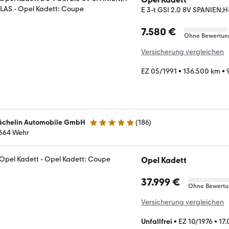
E 3-t GSI 2.0 8V SPANIEN,
7.580 €
Ohne Bewertun
Versicherung vergleichen
EZ 05/1991
•
136.500 km
•
ächelin Automobile GmbH
(
186
)
4.9 Sterne
664 Wehr
Opel Kadett
37.999 €
Ohne Bewertu
Versicherung vergleichen
Unfallfrei
•
EZ 10/1976
•
17