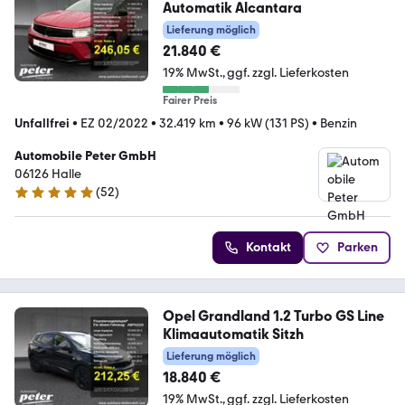
Automatik Alcantara
Lieferung möglich
21.840 €
19% MwSt.
ggf. zzgl. Lieferkosten
Fairer Preis
Unfallfrei
•
EZ 02/2022
•
32.419 km
•
96 kW (131 PS)
•
Benzin
Automobile Peter GmbH
06126 Halle
(
52
)
5 Sterne
Kontakt
Parken
Opel Grandland 1.2 Turbo GS Line
Klimaautomatik Sitzh
Lieferung möglich
18.840 €
19% MwSt.
ggf. zzgl. Lieferkosten