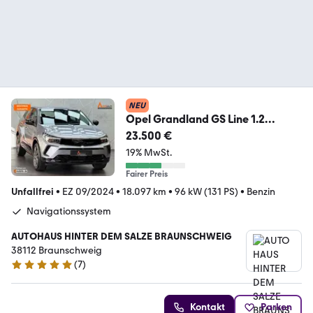
NEU
Opel Grandland GS Line 1.2
|NAVI|LED|PDC|ALLWETTER|
23.500 €
19% MwSt.
Fairer Preis
Unfallfrei
•
EZ 09/2024
•
18.097 km
•
96 kW (131 PS)
•
Benzin
Navigationssystem
AUTOHAUS HINTER DEM SALZE BRAUNSCHWEIG
38112 Braunschweig
(
7
)
5 Sterne
Kontakt
Parken