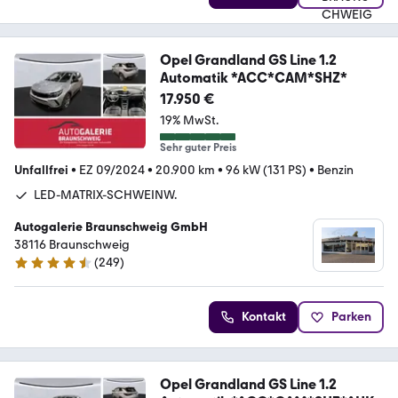
Opel Grandland GS Line 1.2
Automatik *ACC*CAM*SHZ*
17.950 €
19% MwSt.
Sehr guter Preis
Unfallfrei
•
EZ 09/2024
•
20.900 km
•
96 kW (131 PS)
•
Benzin
LED-MATRIX-SCHWEINW.
Autogalerie Braunschweig GmbH
38116 Braunschweig
(
249
)
4.6 Sterne
Kontakt
Parken
Opel Grandland GS Line 1.2