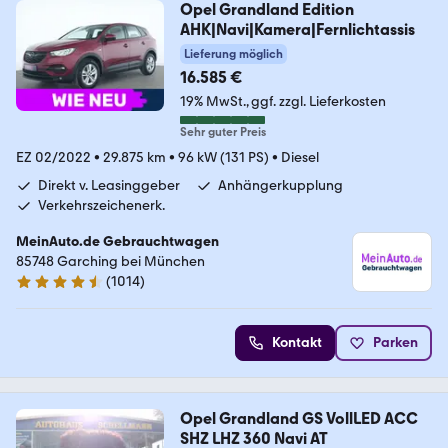
Opel Grandland Edition
AHK|Navi|Kamera|Fernlichtassis
Lieferung möglich
16.585 €
19% MwSt.
ggf. zzgl. Lieferkosten
Sehr guter Preis
EZ 02/2022
•
29.875 km
•
96 kW (131 PS)
•
Diesel
Direkt v. Leasinggeber
Anhängerkupplung
Verkehrszeichenerk.
MeinAuto.de Gebrauchtwagen
85748 Garching bei München
(
1014
)
4.6 Sterne
Kontakt
Parken
Opel Grandland GS VollLED ACC
SHZ LHZ 360 Navi AT