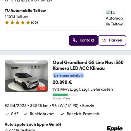
SITZHEIZUNG HINTEN
TU Automobile Teltow
14513 Teltow
(
66
)
4.8 Sterne
Kontakt
Parken
Opel Grandland GS Line Navi 360
Kamera LED ACC Klimau
Lieferung möglich
20.890 €
19% MwSt.
ggf. zzgl. Lieferkosten
Fairer Preis
EZ 04/2023
•
37.825 km
•
96 kW (131 PS)
•
Benzin
SHZ
Rückfahrkam.
Beheizb. Frontsch.
Auto Epple Erich Epple GmbH
71277 Rutesheim