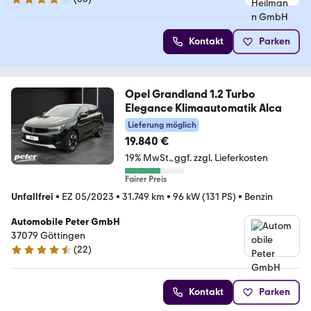
4.2 Sterne
Kontakt
Parken
Opel Grandland 1.2 Turbo
Elegance Klimaautomatik Alca
Lieferung möglich
19.840 €
19% MwSt.
ggf. zzgl. Lieferkosten
Fairer Preis
Unfallfrei
•
EZ 05/2023
•
31.749 km
•
96 kW (131 PS)
•
Benzin
Automobile Peter GmbH
37079 Göttingen
(
22
)
4.7 Sterne
Kontakt
Parken