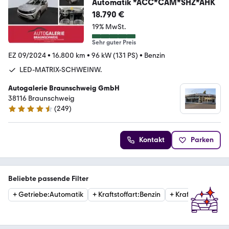
Automatik *ACC*CAM*SHZ*AHK
18.790 €
19% MwSt.
Sehr guter Preis
EZ 09/2024
•
16.800 km
•
96 kW (131 PS)
•
Benzin
LED-MATRIX-SCHWEINW.
Autogalerie Braunschweig GmbH
38116 Braunschweig
(
249
)
4.6 Sterne
Kontakt
Parken
Beliebte passende Filter
+
Getriebe
:
Automatik
+
Kraftstoffart
:
Benzin
+
Kraftstoffart
:
Die