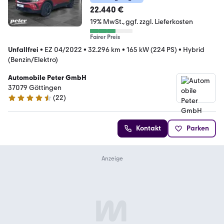
22.440 €
19% MwSt.
ggf. zzgl. Lieferkosten
Fairer Preis
Unfallfrei
•
EZ 04/2022
•
32.296 km
•
165 kW (224 PS)
•
Hybrid
(Benzin/Elektro)
Automobile Peter GmbH
37079 Göttingen
(
22
)
4.7 Sterne
Kontakt
Parken