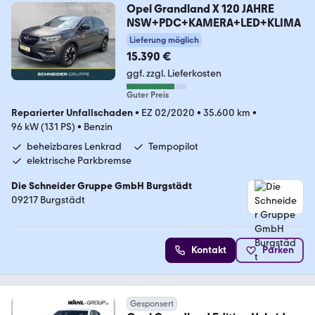
Opel Grandland X 120 JAHRE
NSW+PDC+KAMERA+LED+KLIMA
Lieferung möglich
15.390 €
ggf. zzgl. Lieferkosten
Guter Preis
Reparierter Unfallschaden
•
EZ 02/2020
•
35.600 km
•
96 kW (131 PS)
•
Benzin
beheizbares Lenkrad
Tempopilot
elektrische Parkbremse
Die Schneider Gruppe GmbH Burgstädt
09217 Burgstädt
Kontakt
Parken
Gesponsert