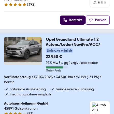
(
392
)
4.9 Sterne
Kontakt
Parken
Opel Grandland Ultimate 1.2
Autom./Leder/NaviPro/ACC/
Lieferung möglich
22.950 €
19% MwSt.
ggf. zzgl. Lieferkosten
Guter Preis
Vorführfahrzeug
•
EZ 03/2023
•
34.500 km
•
96 kW (131 PS)
•
Benzin
nationale Auslieferung
bundesweite Zulassung
Inzahlungnahme möglich
Autohaus Heilmann GmbH
45891 Gelsenkirchen
(
53
)