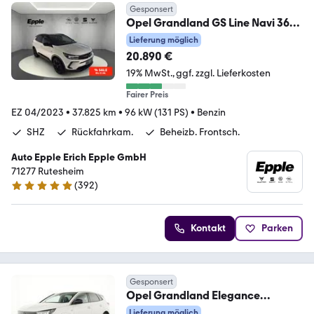
Gesponsert
Opel Grandland GS Line Navi 360
Kamera LED ACC Klimau
Lieferung möglich
20.890 €
19% MwSt.
ggf. zzgl. Lieferkosten
Fairer Preis
EZ 04/2023
•
37.825 km
•
96 kW (131 PS)
•
Benzin
SHZ
Rückfahrkam.
Beheizb. Frontsch.
Auto Epple Erich Epple GmbH
71277 Rutesheim
(
392
)
4.9 Sterne
Kontakt
Parken
Gesponsert
Opel Grandland Elegance
ACC|Navi|360°Kamera|Ergositz
Lieferung möglich