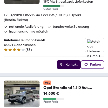
19% MwSt.
ggf. zzgl. Lieferkosten
Guter Preis
EZ 04/2020
•
85.915 km
•
221 kW (300 PS)
•
Hybrid
(Benzin/Elektro)
nationale Auslieferung
bundesweite Zulassung
Inzahlungnahme möglich
Autohaus Heilmann GmbH
45891 Gelsenkirchen
(
53
)
4.2 Sterne
Kontakt
Parken
NEU
Opel Grandland 1.5 D Aut.
Innovation Pano Kamera AHK
14.600 €
Fairer Preis