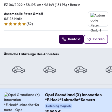
EZ 06/2022
•
38.193 km
•
96 kW (131 PS)
•
Benzin
Automobile Peter GmbH
06126 Halle
(
52
)
5 Sterne
Kontakt
Parken
Ähnliche Fahrzeuge des Anbieters
Opel Grandland (X) Innovation
*E.Heck*Lnkradhz*Kamera
Lieferung möglich
13.900 €