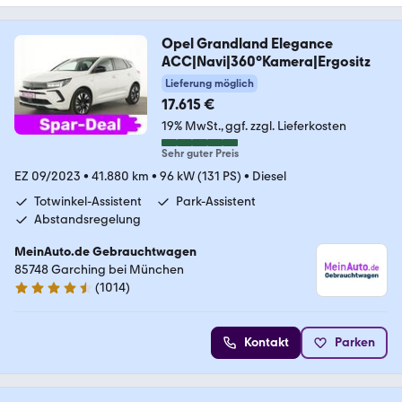
Opel Grandland Elegance
ACC|Navi|360°Kamera|Ergositz
Lieferung möglich
17.615 €
19% MwSt.
ggf. zzgl. Lieferkosten
Sehr guter Preis
EZ 09/2023
•
41.880 km
•
96 kW (131 PS)
•
Diesel
Totwinkel-Assistent
Park-Assistent
Abstandsregelung
MeinAuto.de Gebrauchtwagen
85748 Garching bei München
(
1014
)
4.6 Sterne
Kontakt
Parken