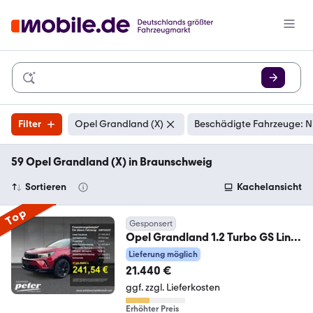
Filter
Opel Grandland (X)
Beschädigte Fahrzeuge: N
59 Opel Grandland (X) in Braunschweig
Sortieren
Kachelansicht
Top
Gesponsert
Opel Grandland 1.2 Turbo GS Line
Automatik Klimaautom
Lieferung möglich
21.440 €
ggf. zzgl. Lieferkosten
Erhöhter Preis