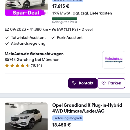
17.615 €
19% MwSt.
ggf. zzgl. Lieferkosten
Sehr guter Preis
EZ 09/2023
•
41.880 km
•
96 kW (131 PS)
•
Diesel
Totwinkel-Assistent
Park-Assistent
Abstandsregelung
MeinAuto.de Gebrauchtwagen
85748 Garching bei München
(
1014
)
4.6 Sterne
Kontakt
Parken
Opel Grandland X Plug-in-Hybrid
4WD Ultimate/Leder/AC
Lieferung möglich
18.450 €