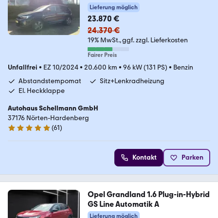
Lieferung möglich
23.870 €
24.370 €
19% MwSt.
ggf. zzgl. Lieferkosten
Fairer Preis
Unfallfrei
•
EZ 10/2024
•
20.600 km
•
96 kW (131 PS)
•
Benzin
Abstandstempomat
Sitz+Lenkradheizung
El. Heckklappe
Autohaus Schellmann GmbH
37176 Nörten-Hardenberg
(
61
)
5 Sterne
Kontakt
Parken
Opel Grandland 1.6 Plug-in-Hybrid
GS Line Automatik A
Lieferung möglich