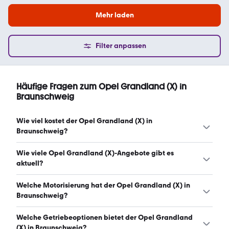
Mehr laden
Filter anpassen
Häufige Fragen zum Opel Grandland (X) in
Braunschweig
Wie viel kostet der Opel Grandland (X) in
Braunschweig?
Ein guter Preis für einen Opel Grandland (X) in
Wie viele Opel Grandland (X)-Angebote gibt es
Braunschweig liegt zwischen 18.790 € und 22.990 €.
aktuell?
Leasingangebote starten ab 150 € monatlich. (Stand:
7.8.2026)
Es gibt insgesamt 59 Opel Grandland (X) bei mobile.de,
Welche Motorisierung hat der Opel Grandland (X) in
davon 55 Gebraucht- und 4 Neuwagen. (Stand: 7.8.2026)
Braunschweig?
Der Opel Grandland (X) in Braunschweig hat Leistungen
Welche Getriebeoptionen bietet der Opel Grandland
zwischen 131 und 232 PS. (Stand: 7.8.2026)
(X) in Braunschweig?