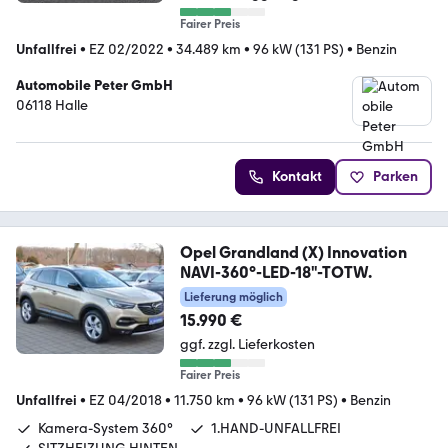
Fairer Preis
Unfallfrei
•
EZ 02/2022
•
34.489 km
•
96 kW (131 PS)
•
Benzin
Automobile Peter GmbH
06118 Halle
Kontakt
Parken
Opel Grandland (X) Innovation
NAVI-360°-LED-18"-TOTW.
Lieferung möglich
15.990 €
ggf. zzgl. Lieferkosten
Fairer Preis
Unfallfrei
•
EZ 04/2018
•
11.750 km
•
96 kW (131 PS)
•
Benzin
Kamera-System 360°
1.HAND-UNFALLFREI