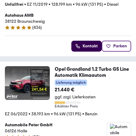
Unfallfrei
•
EZ 11/2019
•
128.199 km
•
96 kW (131 PS)
•
Diesel
Autohaus AMB
38122 Braunschweig
(
436
)
5 Sterne
Kontakt
Parken
Opel Grandland 1.2 Turbo GS Line
Automatik Klimaautom
Lieferung möglich
21.440 €
ggf. zzgl. Lieferkosten
Erhöhter Preis
EZ 06/2022
•
38.193 km
•
96 kW (131 PS)
•
Benzin
Automobile Peter GmbH
06126 Halle