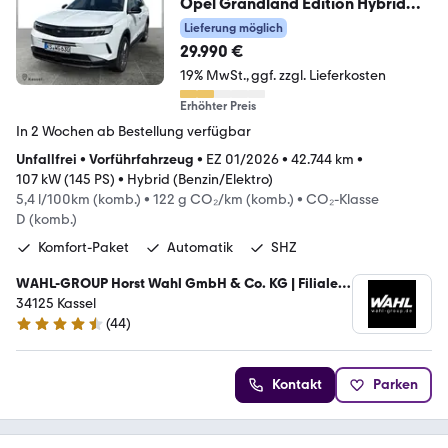
Opel Grandland Edition Hybrid
*Komfort*DAB*Klima*
Lieferung möglich
29.990 €
19% MwSt.
ggf. zzgl. Lieferkosten
Erhöhter Preis
In 2 Wochen ab Bestellung verfügbar
Unfallfrei
•
Vorführfahrzeug
•
EZ 01/2026
•
42.744 km
•
107 kW (145 PS)
•
Hybrid (Benzin/Elektro)
5,4 l/100km (komb.)
•
122 g CO₂/km (komb.)
•
CO₂-Klasse
D (komb.)
Komfort-Paket
Automatik
SHZ
WAHL-GROUP Horst Wahl GmbH & Co. KG | Filiale
Kassel
34125 Kassel
(
44
)
4.3 Sterne
Kontakt
Parken