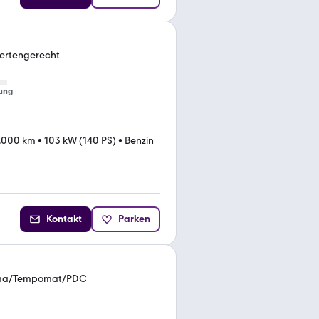
dertengerecht
ung
.000 km
•
103 kW (140 PS)
•
Benzin
Kontakt
Parken
lima/Tempomat/PDC