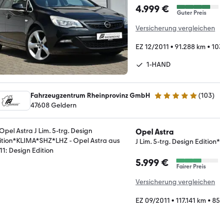
4.999 €
Guter Preis
Versicherung vergleichen
EZ 12/2011
•
91.288 km
•
10
1-HAND
Fahrzeugzentrum Rheinprovinz GmbH
(
103
)
4.9 Sterne
47608 Geldern
Opel Astra
J Lim. 5-trg. Design Editi
5.999 €
Fairer Preis
Versicherung vergleichen
EZ 09/2011
•
117.141 km
•
85