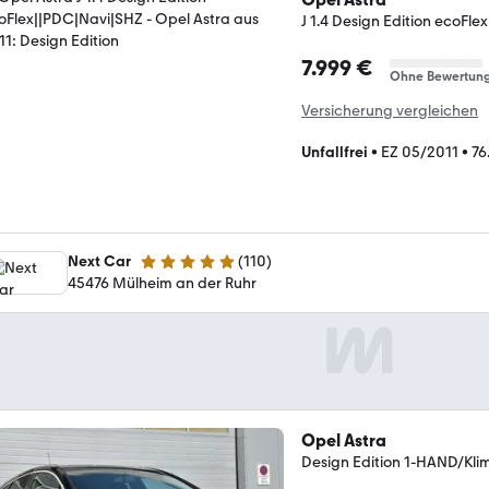
J 1.4 Design Edition ecoFl
7.999 €
Ohne Bewertun
Versicherung vergleichen
Unfallfrei
•
EZ 05/2011
•
76
Next Car
(
110
)
4.9 Sterne
45476 Mülheim an der Ruhr
Opel Astra
Design Edition 1-HAND/K