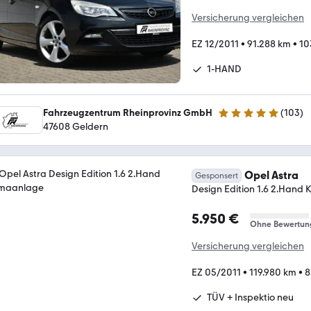
Versicherung vergleichen
EZ 12/2011
•
91.288 km
•
10
1-HAND
Fahrzeugzentrum Rheinprovinz GmbH
(
103
)
4.9 Sterne
47608 Geldern
Opel Astra
Gesponsert
Design Edition 1.6 2.Hand
5.950 €
Ohne Bewertun
Versicherung vergleichen
EZ 05/2011
•
119.980 km
•
8
TÜV + Inspektio neu