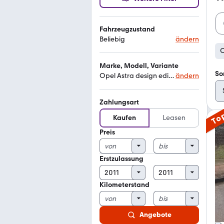
Fahrzeugzustand
Beliebig
ändern
O
Marke, Modell, Variante
So
Opel Astra design edition
ändern
Zahlungsart
To
Kaufen
Leasen
Preis
Erstzulassung
Kilometerstand
Angebote