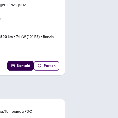
ex||PDC|Navi|SHZ
g
.500 km
•
74 kW (101 PS)
•
Benzin
Kontakt
Parken
lima/Tempomat/PDC