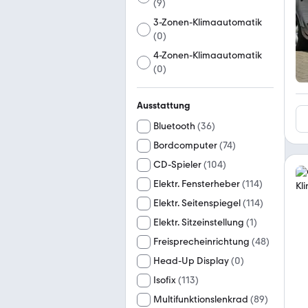
(
9
)
3-Zonen-Klimaautomatik
(
0
)
4-Zonen-Klimaautomatik
(
0
)
Ausstattung
Bluetooth
(
36
)
Bordcomputer
(
74
)
CD-Spieler
(
104
)
Elektr. Fensterheber
(
114
)
Elektr. Seitenspiegel
(
114
)
Elektr. Sitzeinstellung
(
1
)
Freisprecheinrichtung
(
48
)
Head-Up Display
(
0
)
Isofix
(
113
)
Multifunktionslenkrad
(
89
)