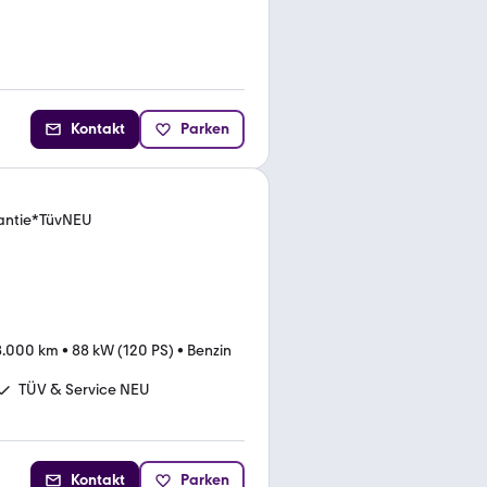
Kontakt
Parken
rantie*TüvNEU
8.000 km
•
88 kW (120 PS)
•
Benzin
TÜV & Service NEU
Kontakt
Parken