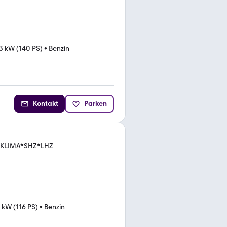
3 kW (140 PS)
•
Benzin
Kontakt
Parken
on*KLIMA*SHZ*LHZ
 kW (116 PS)
•
Benzin