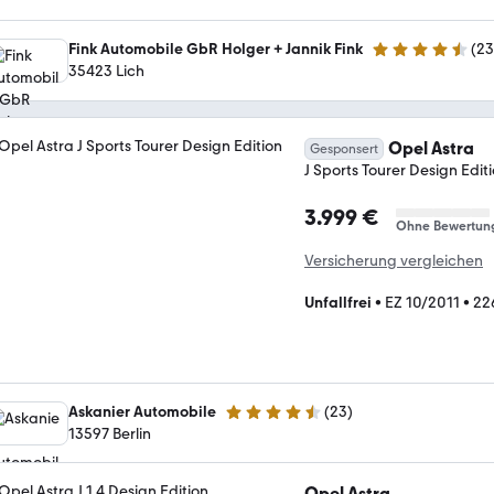
Fink Automobile GbR Holger + Jannik Fink
(
2
4.7 Sterne
35423 Lich
Opel Astra
Gesponsert
J Sports Tourer Design Edit
3.999 €
Ohne Bewertun
Versicherung vergleichen
Unfallfrei
•
EZ 10/2011
•
22
Askanier Automobile
(
23
)
4.7 Sterne
13597 Berlin
Opel Astra