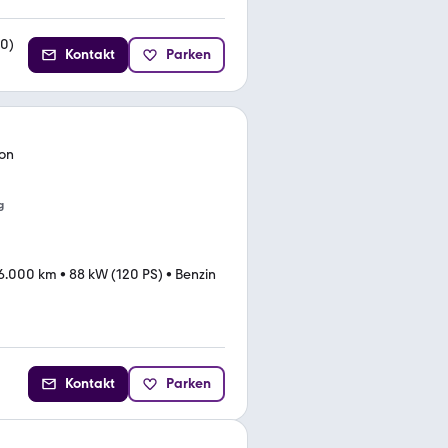
30
)
Kontakt
Parken
ion
g
6.000 km
•
88 kW (120 PS)
•
Benzin
Kontakt
Parken