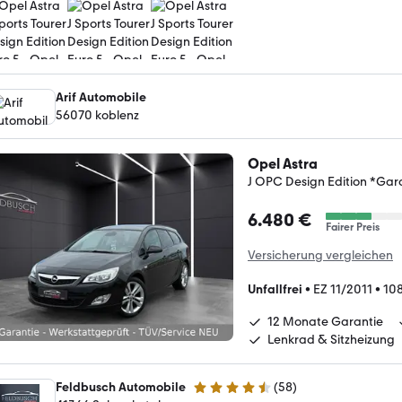
Arif Automobile
56070 koblenz
Opel Astra
J OPC Design Edition *Ga
6.480 €
Fairer Preis
Versicherung vergleichen
Unfallfrei
•
EZ 11/2011
•
10
12 Monate Garantie
Lenkrad & Sitzheizung
Feldbusch Automobile
(
58
)
4.5 Sterne