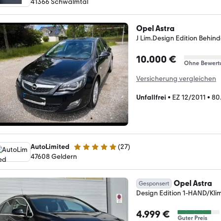
41366 Schwalmtal
Opel Astra
J Lim.Design Edition Behin
10.000 €
Ohne Bewert
Versicherung vergleichen
Unfallfrei
•
EZ 12/2011
•
80
AutoLimited
(
27
)
5 Sterne
47608 Geldern
Opel Astra
Gesponsert
Design Edition 1-HAND/K
4.999 €
Guter Preis