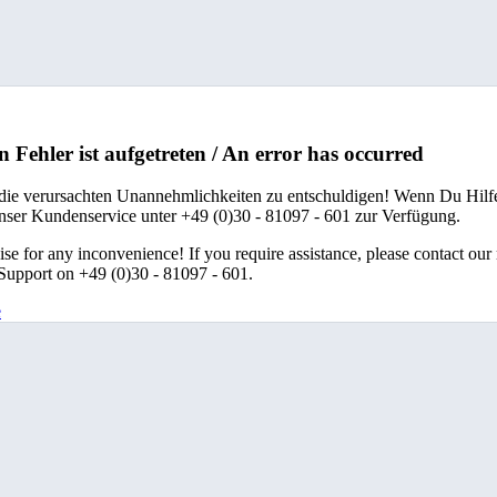
n Fehler ist aufgetreten / An error has occurred
 die verursachten Unannehmlichkeiten zu entschuldigen! Wenn Du Hilfe
unser Kundenservice unter +49 (0)30 - 81097 - 601 zur Verfügung.
se for any inconvenience! If you require assistance, please contact our
upport on +49 (0)30 - 81097 - 601.
e