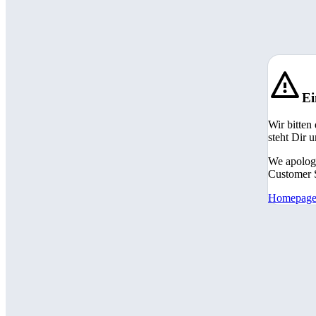
Ei
Wir bitten
steht Dir 
We apologi
Customer S
Homepag