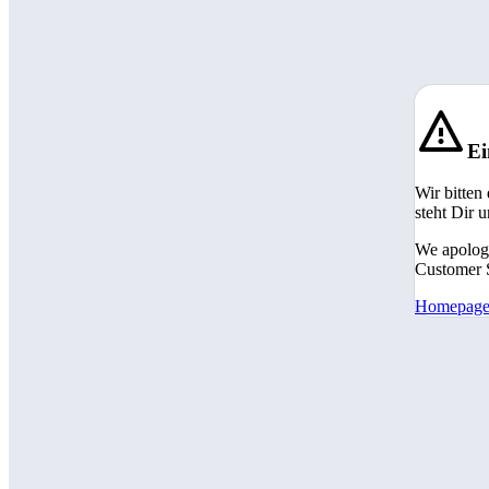
Ei
Wir bitten
steht Dir 
We apologi
Customer S
Homepag