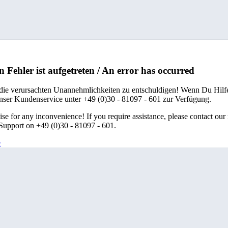
n Fehler ist aufgetreten / An error has occurred
 die verursachten Unannehmlichkeiten zu entschuldigen! Wenn Du Hilfe
unser Kundenservice unter +49 (0)30 - 81097 - 601 zur Verfügung.
se for any inconvenience! If you require assistance, please contact our
upport on +49 (0)30 - 81097 - 601.
e