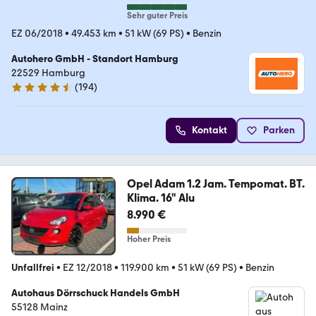
Sehr guter Preis
EZ 06/2018
•
49.453 km
•
51 kW (69 PS)
•
Benzin
Autohero GmbH - Standort Hamburg
22529 Hamburg
(
194
)
4.6 Sterne
Kontakt
Parken
Opel Adam 1.2 Jam. Tempomat. BT.
Klima. 16" Alu
8.990 €
Hoher Preis
Unfallfrei
•
EZ 12/2018
•
119.900 km
•
51 kW (69 PS)
•
Benzin
Autohaus Dörrschuck Handels GmbH
55128 Mainz