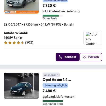
Lieferung möglich
ARANTIE*
7.720 €
inkl. kostenlose Lieferung
Guter Preis
EZ 06/2017
•
97.156 km
•
64 kW (87 PS)
•
Benzin
Autohero GmbH
14059 Berlin
(
502
)
4.5 Sterne
Kontakt
Parken
Gesponsert
Opel Adam 1.4
Unlimited"Garantie-
Lieferung möglich
ServiceNEU"2.Hand
7.480 €
ggf. zzgl. Lieferkosten
Sehr guter Preis