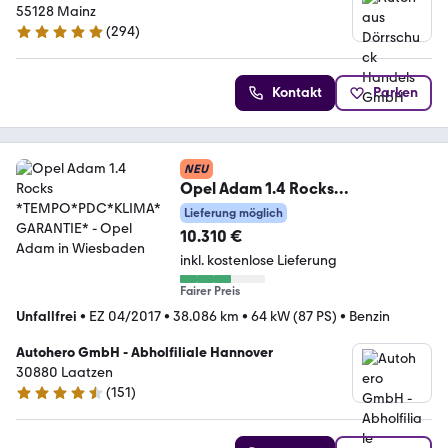
55128 Mainz
(
294
)
4.8 Sterne
Kontakt
Parken
NEU
Opel Adam 1.4 Rocks
*TEMPO*PDC*KLIMA*GARANTIE*
Lieferung möglich
10.310 €
inkl. kostenlose Lieferung
Fairer Preis
Unfallfrei
•
EZ 04/2017
•
38.086 km
•
64 kW (87 PS)
•
Benzin
Autohero GmbH - Abholfiliale Hannover
30880 Laatzen
(
151
)
4.7 Sterne