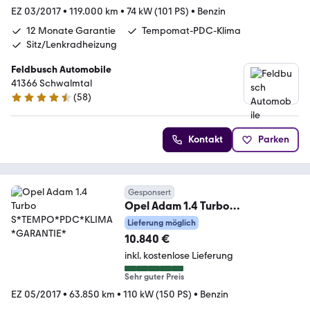
EZ 03/2017
•
119.000 km
•
74 kW (101 PS)
•
Benzin
12 Monate Garantie
Tempomat-PDC-Klima
Sitz/Lenkradheizung
Feldbusch Automobile
41366 Schwalmtal
(
58
)
4.5 Sterne
Kontakt
Parken
Gesponsert
Opel Adam 1.4 Turbo
S*TEMPO*PDC*KLIMA*GARANTIE
Lieferung möglich
*
10.840 €
inkl. kostenlose Lieferung
Sehr guter Preis
EZ 05/2017
•
63.850 km
•
110 kW (150 PS)
•
Benzin