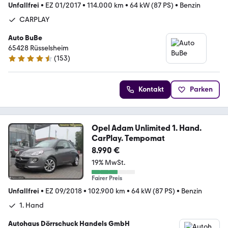
Unfallfrei
•
EZ 01/2017
•
114.000 km
•
64 kW (87 PS)
•
Benzin
CARPLAY
Auto BuBe
65428 ­­­Rüsselsheim
(
153
)
4.7 Sterne
Kontakt
Parken
Opel Adam Unlimited 1. Hand.
CarPlay. Tempomat
8.990 €
19% MwSt.
Fairer Preis
Unfallfrei
•
EZ 09/2018
•
102.900 km
•
64 kW (87 PS)
•
Benzin
1. Hand
Autohaus Dörrschuck Handels GmbH