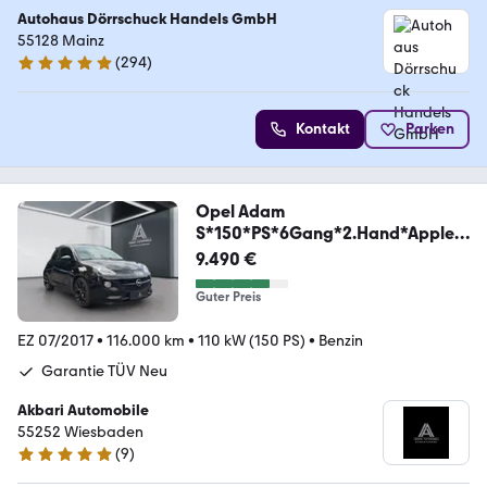
Autohaus Dörrschuck Handels GmbH
55128 Mainz
(
294
)
4.8 Sterne
Kontakt
Parken
Opel Adam
S*150*PS*6Gang*2.Hand*Apple*
Carplay
9.490 €
Guter Preis
EZ 07/2017
•
116.000 km
•
110 kW (150 PS)
•
Benzin
Garantie TÜV Neu
Akbari Automobile
55252 Wiesbaden
(
9
)
5 Sterne