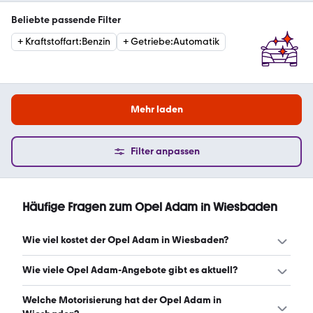
Beliebte passende Filter
+
Kraftstoffart
:
Benzin
+
Getriebe
:
Automatik
Mehr laden
Filter anpassen
Häufige Fragen zum Opel Adam in Wiesbaden
Wie viel kostet der Opel Adam in Wiesbaden?
Ein guter Preis für einen Opel Adam in Wiesbaden liegt
Wie viele Opel Adam-Angebote gibt es aktuell?
zwischen 6.900 € und 9.900 €. (Stand: 7.8.2026)
Es gibt insgesamt 53 Opel Adam bei mobile.de, davon 53
Welche Motorisierung hat der Opel Adam in
Gebraucht- und 0 Neuwagen. (Stand: 7.8.2026)