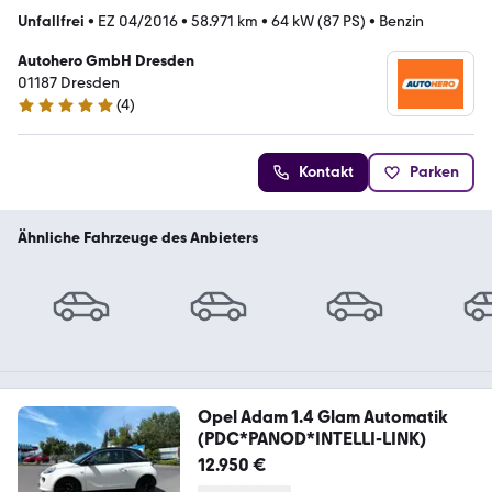
Unfallfrei
•
EZ 04/2016
•
58.971 km
•
64 kW (87 PS)
•
Benzin
Autohero GmbH Dresden
01187 Dresden
(
4
)
5 Sterne
Kontakt
Parken
Ähnliche Fahrzeuge des Anbieters
Opel Adam 1.4 Glam Automatik
(PDC*PANOD*INTELLI-LINK)
12.950 €