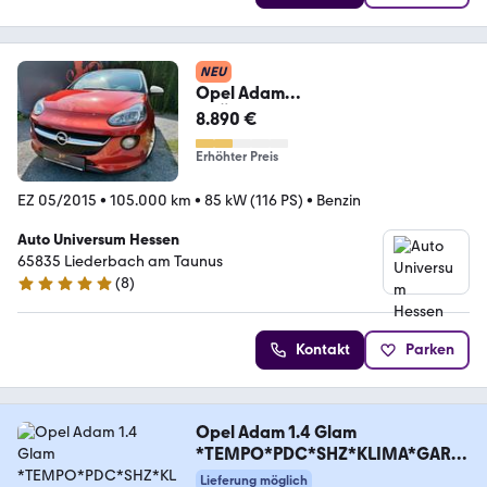
NEU
Opel Adam
#TÜV#SERVICE#CABRIO#SCHE
8.890 €
CKHEFT#TOP!
Erhöhter Preis
EZ 05/2015
•
105.000 km
•
85 kW (116 PS)
•
Benzin
Auto Universum Hessen
65835 Liederbach am Taunus
(
8
)
4.9 Sterne
Kontakt
Parken
Opel Adam 1.4 Glam
*TEMPO*PDC*SHZ*KLIMA*GARA
NTIE*
Lieferung möglich