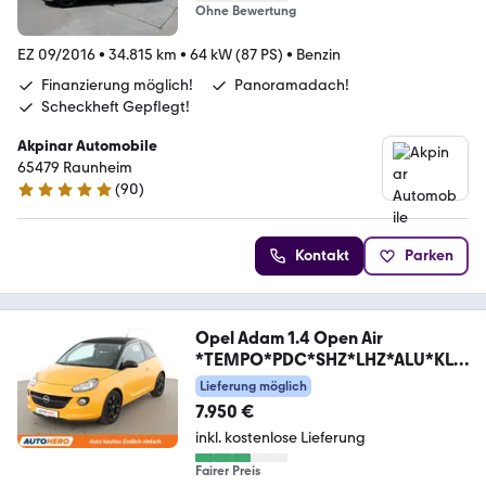
Ohne Bewertung
EZ 09/2016
•
34.815 km
•
64 kW (87 PS)
•
Benzin
Finanzierung möglich!
Panoramadach!
Scheckheft Gepflegt!
Akpinar Automobile
65479 Raunheim
(
90
)
4.8 Sterne
Kontakt
Parken
Opel Adam 1.4 Open Air
*TEMPO*PDC*SHZ*LHZ*ALU*KLI
MA*
Lieferung möglich
7.950 €
inkl. kostenlose Lieferung
Fairer Preis