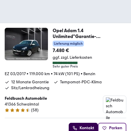
Opel Adam 1.4
Unlimited"Garantie-
ServiceNEU"2.Hand
Lieferung möglich
7.480 €
ggf. zzgl. Lieferkosten
Sehr guter Preis
EZ 03/2017
•
119.000 km
•
74 kW (101 PS)
•
Benzin
12 Monate Garantie
Tempomat-PDC-Klima
Sitz/Lenkradheizung
Feldbusch Automobile
41366 Schwalmtal
(
58
)
4.5 Sterne
Kontakt
Parken