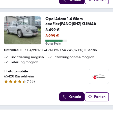
Opel Adam 1.4 Glam
ecoFlex|PANO|SHZ|KLIMAA
8.499 €
8.999 €
Guter Preis
Unfallfrei
•
EZ 04/2017
•
74.913 km
•
64 kW (87 PS)
•
Benzin
Finanzierung möglich
Inzahlungnahme möglich
Lieferung möglich
TT-Automobile
65428 Rüsselsheim
(
138
)
4.6 Sterne
Kontakt
Parken