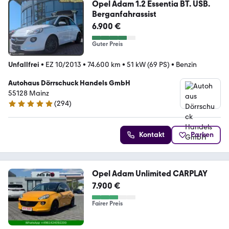
Opel Adam 1.2 Essentia BT. USB.
Berganfahrassist
6.900 €
Guter Preis
Unfallfrei
•
EZ 10/2013
•
74.600 km
•
51 kW (69 PS)
•
Benzin
Autohaus Dörrschuck Handels GmbH
55128 Mainz
(
294
)
4.8 Sterne
Kontakt
Parken
Opel Adam Unlimited CARPLAY
7.900 €
Fairer Preis