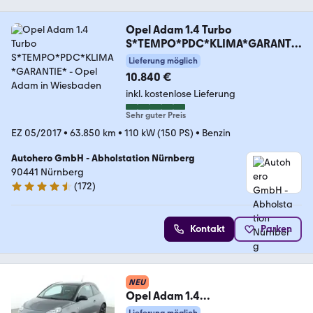
Opel Adam 1.4 Turbo
S*TEMPO*PDC*KLIMA*GARANTIE
*
Lieferung möglich
10.840 €
inkl. kostenlose Lieferung
Sehr guter Preis
EZ 05/2017
•
63.850 km
•
110 kW (150 PS)
•
Benzin
Autohero GmbH - Abholstation Nürnberg
90441 Nürnberg
(
172
)
4.5 Sterne
Kontakt
Parken
NEU
Opel Adam 1.4
Jam*PDC*SHZ*KLIMA*TEMPO*G