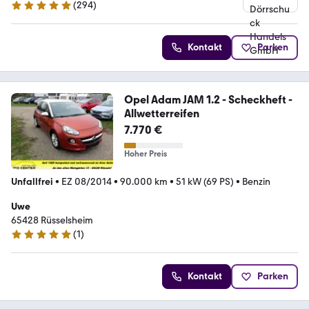
(
294
)
4.8 Sterne
Kontakt
Parken
Opel Adam JAM 1.2 - Scheckheft -
Allwetterreifen
7.770 €
Hoher Preis
Unfallfrei
•
EZ 08/2014
•
90.000 km
•
51 kW (69 PS)
•
Benzin
Uwe
65428 Rüsselsheim
(
1
)
5 Sterne
Kontakt
Parken