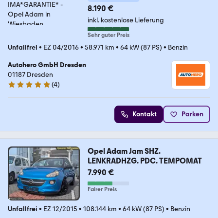
8.190 €
inkl. kostenlose Lieferung
Sehr guter Preis
Unfallfrei
•
EZ 04/2016
•
58.971 km
•
64 kW (87 PS)
•
Benzin
Autohero GmbH Dresden
01187 Dresden
(
4
)
5 Sterne
Kontakt
Parken
Opel Adam Jam SHZ.
LENKRADHZG. PDC. TEMPOMAT
7.990 €
Fairer Preis
Unfallfrei
•
EZ 12/2015
•
108.144 km
•
64 kW (87 PS)
•
Benzin