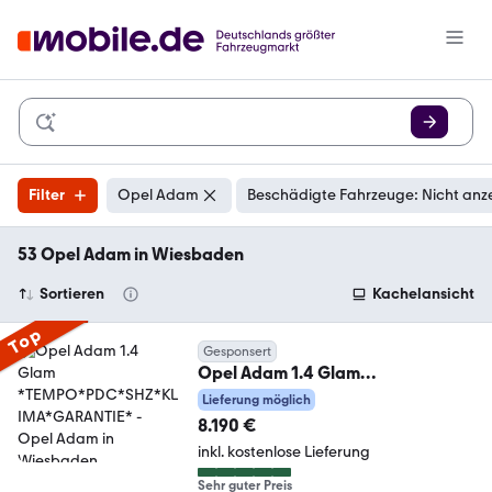
Filter
Opel Adam
Beschädigte Fahrzeuge: Nicht anz
53 Opel Adam in Wiesbaden
Sortieren
Kachelansicht
Top
Gesponsert
Opel Adam 1.4 Glam
*TEMPO*PDC*SHZ*KLIMA*GARA
Lieferung möglich
NTIE*
8.190 €
inkl. kostenlose Lieferung
Sehr guter Preis