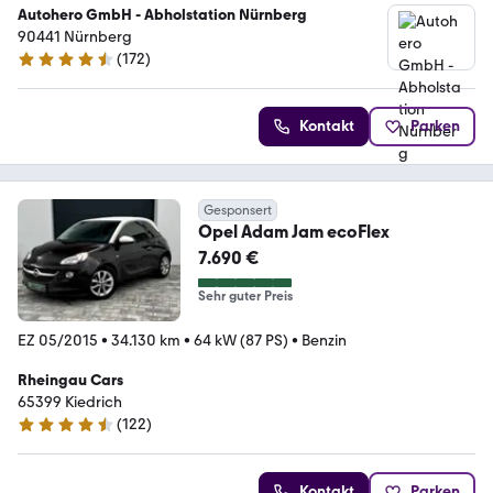
Autohero GmbH - Abholstation Nürnberg
90441 Nürnberg
(
172
)
4.5 Sterne
Kontakt
Parken
Gesponsert
Opel Adam Jam ecoFlex
7.690 €
Sehr guter Preis
EZ 05/2015
•
34.130 km
•
64 kW (87 PS)
•
Benzin
Rheingau Cars
65399 Kiedrich
(
122
)
4.6 Sterne
Kontakt
Parken