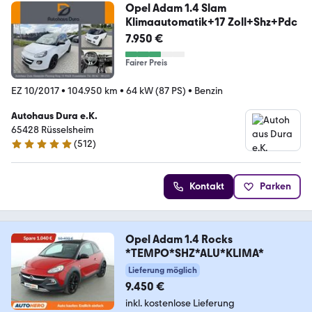
Opel Adam 1.4 Slam
Klimaautomatik+17 Zoll+Shz+Pdc
7.950 €
Fairer Preis
EZ 10/2017
•
104.950 km
•
64 kW (87 PS)
•
Benzin
Autohaus Dura e.K.
65428 Rüsselsheim
(
512
)
4.8 Sterne
Kontakt
Parken
Opel Adam 1.4 Rocks
*TEMPO*SHZ*ALU*KLIMA*
Lieferung möglich
9.450 €
inkl. kostenlose Lieferung