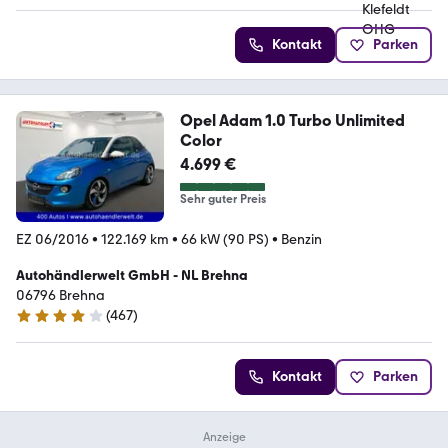
Kontakt
Parken
Opel Adam 1.0 Turbo Unlimited
Color
4.699 €
Sehr guter Preis
EZ 06/2016
•
122.169 km
•
66 kW (90 PS)
•
Benzin
Autohändlerwelt GmbH - NL Brehna
06796 Brehna
(
467
)
4 Sterne
Kontakt
Parken