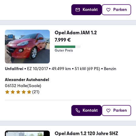
Kontakt
Parken
Opel Adam JAM 1.2
7.999 €
Guter Preis
Unfallfrei
•
EZ 10/2017
•
49.499 km
•
51 kW (69 PS)
•
Benzin
Alexander Autohandel
06132 Halle(Saale)
(
21
)
5 Sterne
Kontakt
Parken
Opel Adam 1.2 120 Jahre SHZ