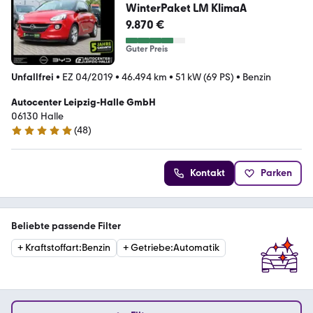
WinterPaket LM KlimaA
9.870 €
Guter Preis
Unfallfrei
•
EZ 04/2019
•
46.494 km
•
51 kW (69 PS)
•
Benzin
Autocenter Leipzig-Halle GmbH
06130 Halle
(
48
)
5 Sterne
Kontakt
Parken
Beliebte passende Filter
+
Kraftstoffart
:
Benzin
+
Getriebe
:
Automatik