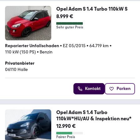
Opel Adam S 1.4 Turbo 110kW S
8.999 €
Sehr guter Preis
Reparierter Unfallschaden
•
EZ 05/2015
•
64.719 km
•
110 kW (150 PS)
•
Benzin
Privatanbieter
06110 Halle
Kontakt
Parken
Opel Adam S 1.4 Turbo
110kW*HU/AU & Inspektion neu*
12.990 €
Fairer Preis