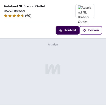
Autoland NL Brehna Outlet
06796 Brehna
(
90
)
4.3 Sterne
Kontakt
Parken