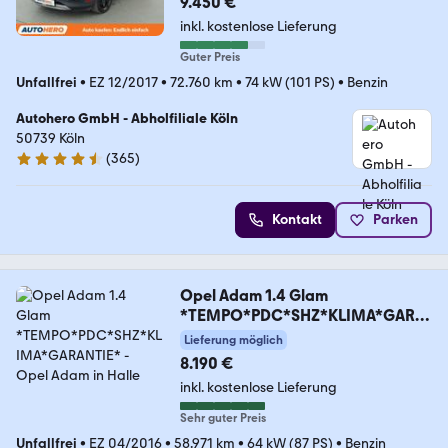
9.450 €
inkl. kostenlose Lieferung
Guter Preis
Unfallfrei
•
EZ 12/2017
•
72.760 km
•
74 kW (101 PS)
•
Benzin
Autohero GmbH - Abholfiliale Köln
50739 Köln
(
365
)
4.6 Sterne
Kontakt
Parken
Opel Adam 1.4 Glam
*TEMPO*PDC*SHZ*KLIMA*GARA
NTIE*
Lieferung möglich
8.190 €
inkl. kostenlose Lieferung
Sehr guter Preis
Unfallfrei
•
EZ 04/2016
•
58.971 km
•
64 kW (87 PS)
•
Benzin