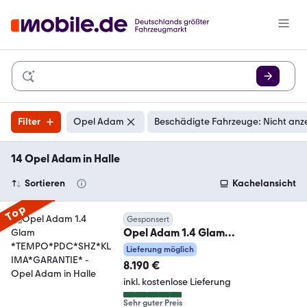
Filter
Opel Adam
Beschädigte Fahrzeuge: Nicht anz
14 Opel Adam in Halle
Sortieren
Kachelansicht
Top
Gesponsert
Opel Adam 1.4 Glam
*TEMPO*PDC*SHZ*KLIMA*GARA
Lieferung möglich
NTIE*
8.190 €
inkl. kostenlose Lieferung
Sehr guter Preis