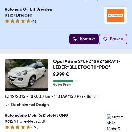
Autohero GmbH Dresden
01187 Dresden
(
4
)
5 Sterne
Kontakt
Parken
Opel Adam S*LHZ*SHZ*GRA*T-
LEDER*BLUETOOTH*PDC*
8.999 €
Guter Preis
EZ 12/2015
•
107.000 km
•
110 kW (150 PS)
•
Benzin
Dachhimmel Design
Automobile Mohr & Klefeldt OHG
06124 Halle-Neustadt
(
96
)
4.8 Sterne