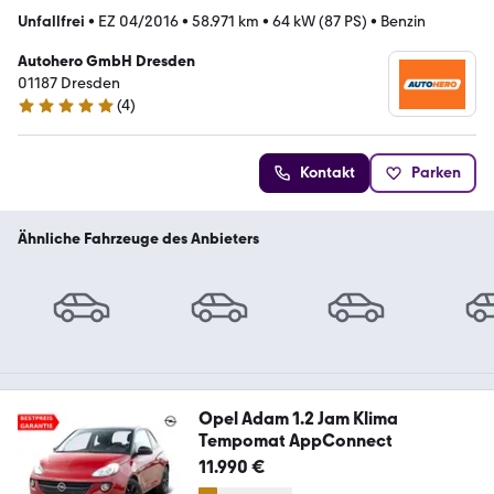
Unfallfrei
•
EZ 04/2016
•
58.971 km
•
64 kW (87 PS)
•
Benzin
Autohero GmbH Dresden
01187 Dresden
(
4
)
5 Sterne
Kontakt
Parken
Ähnliche Fahrzeuge des Anbieters
Opel Adam 1.2 Jam Klima
Tempomat AppConnect
11.990 €