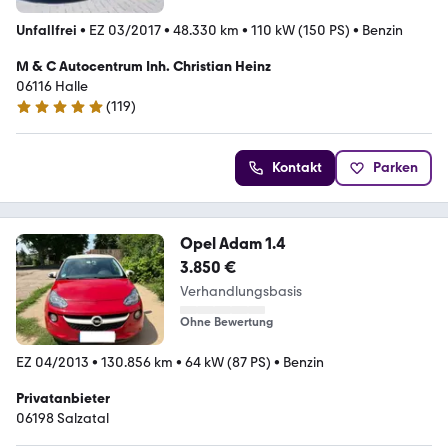
Unfallfrei
•
EZ 03/2017
•
48.330 km
•
110 kW (150 PS)
•
Benzin
M & C Autocentrum Inh. Christian Heinz
06116 Halle
(
119
)
5 Sterne
Kontakt
Parken
Opel Adam 1.4
3.850 €
Verhandlungsbasis
Ohne Bewertung
EZ 04/2013
•
130.856 km
•
64 kW (87 PS)
•
Benzin
Privatanbieter
06198 Salzatal