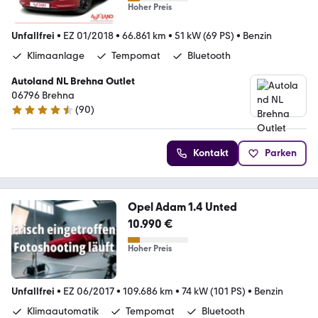
Hoher Preis
Unfallfrei
•
EZ 01/2018
•
66.861 km
•
51 kW (69 PS)
•
Benzin
Klimaanlage
Tempomat
Bluetooth
Autoland NL Brehna Outlet
06796 Brehna
(
90
)
4.3 Sterne
Kontakt
Parken
Opel Adam 1.4 Unted
10.990 €
Hoher Preis
Unfallfrei
•
EZ 06/2017
•
109.686 km
•
74 kW (101 PS)
•
Benzin
Klimaautomatik
Tempomat
Bluetooth