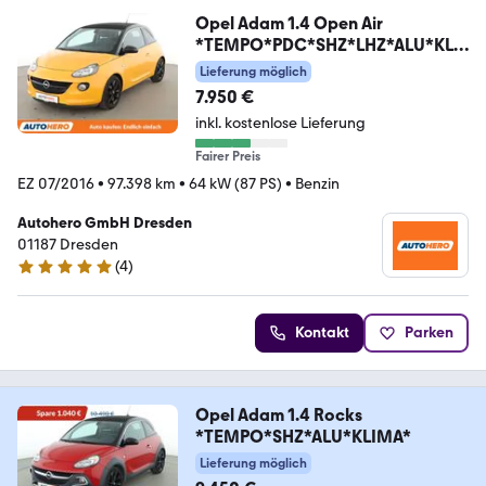
Opel Adam 1.4 Open Air
*TEMPO*PDC*SHZ*LHZ*ALU*KLI
MA*
Lieferung möglich
7.950 €
inkl. kostenlose Lieferung
Fairer Preis
EZ 07/2016
•
97.398 km
•
64 kW (87 PS)
•
Benzin
Autohero GmbH Dresden
01187 Dresden
(
4
)
5 Sterne
Kontakt
Parken
Opel Adam 1.4 Rocks
*TEMPO*SHZ*ALU*KLIMA*
Lieferung möglich