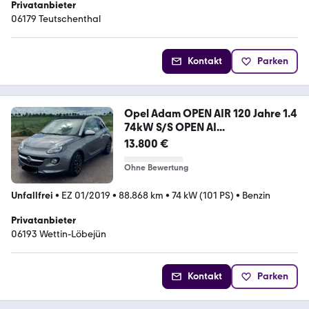
Privatanbieter
06179 Teutschenthal
Kontakt
Parken
Opel Adam OPEN AIR 120 Jahre 1.4
74kW S/S OPEN AI...
13.800 €
Ohne Bewertung
Unfallfrei
•
EZ 01/2019
•
88.868 km
•
74 kW (101 PS)
•
Benzin
Privatanbieter
06193 Wettin-Löbejün
Kontakt
Parken