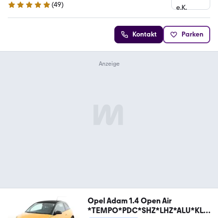
(
49
)
5 Sterne
Kontakt
Parken
Opel Adam 1.4 Open Air
*TEMPO*PDC*SHZ*LHZ*ALU*KLI