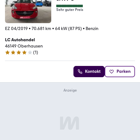
Sehr guter Preis
EZ 04/2019
•
70.681 km
•
64 kW (87 PS)
•
Benzin
LC Autohandel
46149 Oberhausen
(
1
)
4 Sterne
Kontakt
Parken