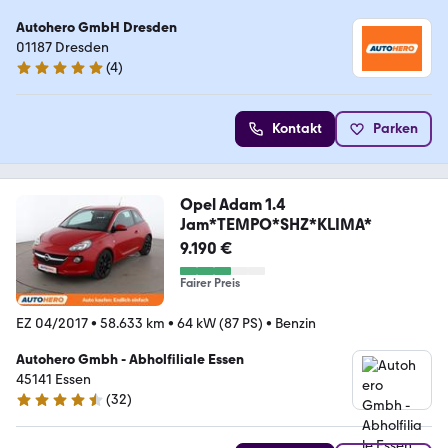
Autohero GmbH Dresden
01187 Dresden
(
4
)
5 Sterne
Kontakt
Parken
Opel Adam 1.4
Jam*TEMPO*SHZ*KLIMA*
9.190 €
Fairer Preis
EZ 04/2017
•
58.633 km
•
64 kW (87 PS)
•
Benzin
Autohero Gmbh - Abholfiliale Essen
45141 Essen
(
32
)
4.7 Sterne