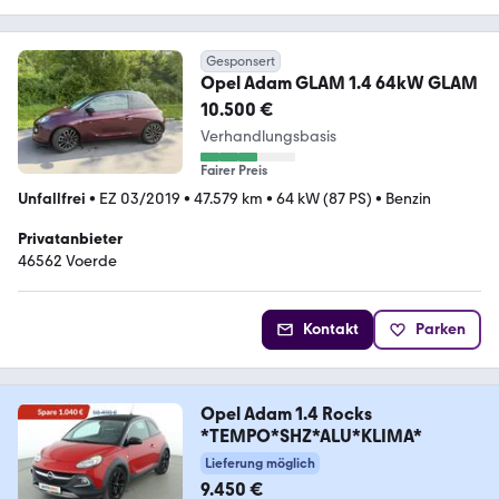
Gesponsert
Opel Adam GLAM 1.4 64kW GLAM
10.500 €
Verhandlungsbasis
Fairer Preis
Unfallfrei
•
EZ 03/2019
•
47.579 km
•
64 kW (87 PS)
•
Benzin
Privatanbieter
46562 Voerde
Kontakt
Parken
Opel Adam 1.4 Rocks
*TEMPO*SHZ*ALU*KLIMA*
Lieferung möglich
9.450 €