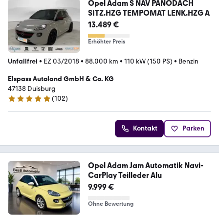
Opel Adam S NAV PANODACH
SITZ.HZG TEMPOMAT LENK.HZG A
13.489 €
Erhöhter Preis
Unfallfrei
•
EZ 03/2018
•
88.000 km
•
110 kW (150 PS)
•
Benzin
Elspass Autoland GmbH & Co. KG
47138 Duisburg
(
102
)
4.8 Sterne
Kontakt
Parken
Opel Adam Jam Automatik Navi-
CarPlay Teilleder Alu
9.999 €
Ohne Bewertung