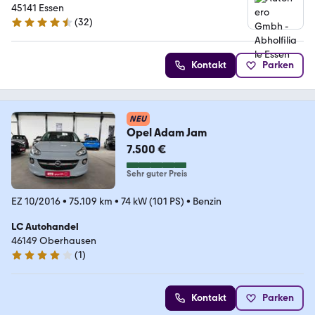
45141 Essen
(
32
)
4.7 Sterne
Kontakt
Parken
NEU
Opel Adam Jam
7.500 €
Sehr guter Preis
EZ 10/2016
•
75.109 km
•
74 kW (101 PS)
•
Benzin
LC Autohandel
46149 Oberhausen
(
1
)
4 Sterne
Kontakt
Parken