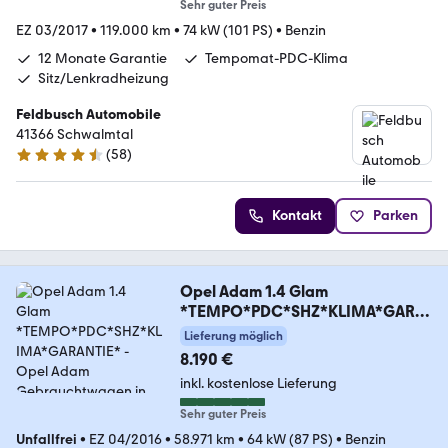
Sehr guter Preis
EZ 03/2017
•
119.000 km
•
74 kW (101 PS)
•
Benzin
12 Monate Garantie
Tempomat-PDC-Klima
Sitz/Lenkradheizung
Feldbusch Automobile
41366 Schwalmtal
(
58
)
4.5 Sterne
Kontakt
Parken
Opel Adam 1.4 Glam
*TEMPO*PDC*SHZ*KLIMA*GARA
NTIE*
Lieferung möglich
8.190 €
inkl. kostenlose Lieferung
Sehr guter Preis
Unfallfrei
•
EZ 04/2016
•
58.971 km
•
64 kW (87 PS)
•
Benzin