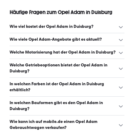
Häufige Fragen zum Opel Adam in Duisburg
Wie viel kostet der Opel Adam in Duisburg?
Ein guter Preis für einen Opel Adam in Duisburg liegt
Wie viele Opel Adam-Angebote gibt es aktuell?
zwischen 5.992 € und 9.646 €. (Stand: 6.8.2026)
Es gibt insgesamt 78 Opel Adam bei mobile.de, davon 78
Welche Motorisierung hat der Opel Adam in Duisburg?
Gebraucht- und 0 Neuwagen. (Stand: 6.8.2026)
Der Opel Adam in Duisburg hat Leistungen zwischen 69
Welche Getriebeoptionen bietet der Opel Adam in
und 150 PS. (Stand: 6.8.2026)
Duisburg?
Der Opel Adam in Duisburg ist mit manuellem und
In welchen Farben ist der Opel Adam in Duisburg
automatischem Getriebe erhältlich. (Stand: 6.8.2026)
erhältlich?
Den Opel Adam in Duisburg gibt es in folgenden Farben:
In welchen Bauformen gibt es den Opel Adam in
rot, schwarz, blau, weiß, grau, orange, beige, braun, lila
Duisburg?
und gelb. Die häufigste Farbe ist rot. (Stand: 6.8.2026)
Den Opel Adam in Duisburg gibt es in folgenden
Wie kann ich auf mobile.de einen Opel Adam
Bauformen: Kleinwagen. (Stand: 6.8.2026)
Gebrauchtwagen verkaufen?