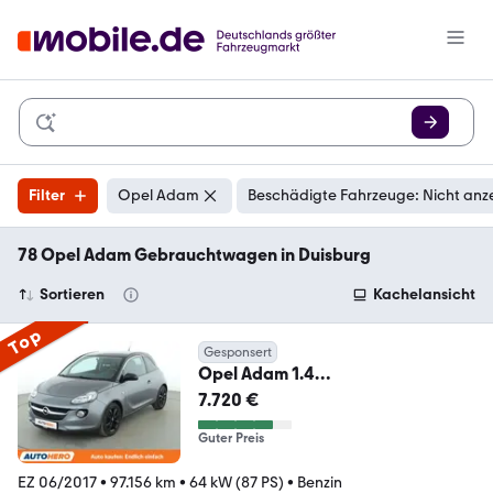
Filter
Opel Adam
Beschädigte Fahrzeuge: Nicht anz
78 Opel Adam Gebrauchtwagen in Duisburg
Sortieren
Kachelansicht
Top
Gesponsert
Opel Adam 1.4
Jam*PDC*SHZ*KLIMA*TEMPO*G
7.720 €
ARANTIE*
Guter Preis
EZ 06/2017
•
97.156 km
•
64 kW (87 PS)
•
Benzin