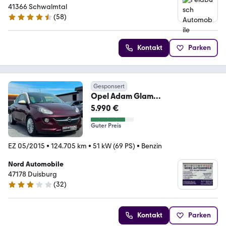
41366 Schwalmtal
(
58
)
4.5 Sterne
Kontakt
Parken
Gesponsert
Opel Adam Glam
*PANO*TEMP*SITZ&LENKR-
5.990 €
HZG*PDC*
Guter Preis
EZ 05/2015
•
124.705 km
•
51 kW (69 PS)
•
Benzin
Nord Automobile
47178 Duisburg
(
32
)
3 Sterne
Kontakt
Parken