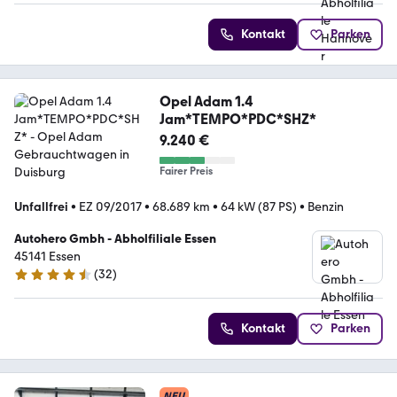
Kontakt
Parken
Opel Adam 1.4
Jam*TEMPO*PDC*SHZ*
9.240 €
Fairer Preis
Unfallfrei
•
EZ 09/2017
•
68.689 km
•
64 kW (87 PS)
•
Benzin
Autohero Gmbh - Abholfiliale Essen
45141 Essen
(
32
)
4.7 Sterne
Kontakt
Parken
NEU