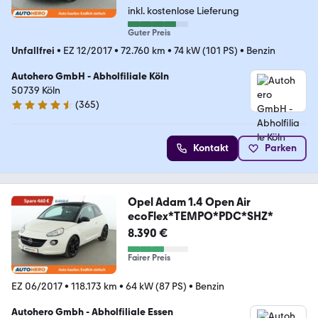
inkl. kostenlose Lieferung
Guter Preis
Unfallfrei
•
EZ 12/2017
•
72.760 km
•
74 kW (101 PS)
•
Benzin
Autohero GmbH - Abholfiliale Köln
50739 Köln
(
365
)
4.6 Sterne
Kontakt
Parken
Opel Adam 1.4 Open Air
ecoFlex*TEMPO*PDC*SHZ*
8.390 €
Fairer Preis
EZ 06/2017
•
118.173 km
•
64 kW (87 PS)
•
Benzin
Autohero Gmbh - Abholfiliale Essen