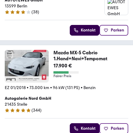
AUTOTEWES GmbH
13599 Berlin
(
38
)
4.1 Sterne
Kontakt
Parken
Mazda MX-5 Cabrio
1.Hand+Navi+Tempomat
17.900 €
Fairer Preis
EZ 01/2018
•
73.000 km
•
96 kW (131 PS)
•
Benzin
Autogalerie Nord GmbH
21435 Stelle
(
344
)
4.8 Sterne
Kontakt
Parken