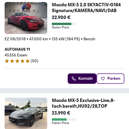
Mazda MX-5 2.0 SKYACTIV-G184
Signature/KAMERA/NAVI/DAB
22.900 €
Guter Preis
EZ 08/2018
•
47.000 km
•
135 kW (184 PS)
•
Benzin
AUTOHAUS 11
45356 Essen
(
50
)
4.8 Sterne
Kontakt
Parken
Mazda MX-5 Exclusive-Line,8-
fach bereift,HU02/28,TOP
23.990 €
Fairer Preis