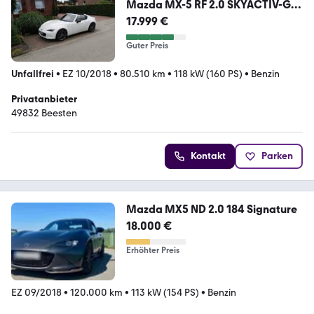
Mazda MX-5 RF 2.0 SKYACTIV-G
160 Sports-Line Sport...
17.999 €
Guter Preis
Unfallfrei
•
EZ 10/2018
•
80.510 km
•
118 kW (160 PS)
•
Benzin
Privatanbieter
49832 Beesten
Kontakt
Parken
Mazda MX5 ND 2.0 184 Signature
18.000 €
Erhöhter Preis
EZ 09/2018
•
120.000 km
•
113 kW (154 PS)
•
Benzin