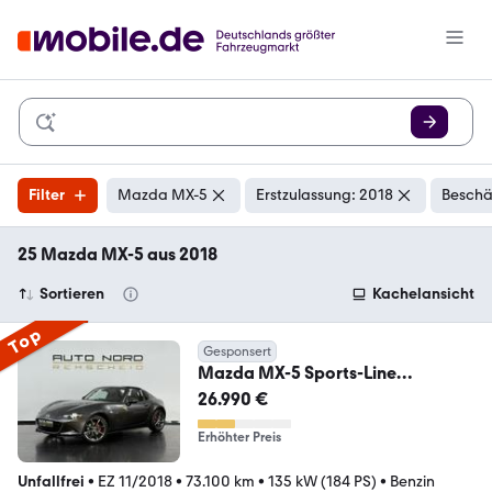
Filter
Mazda MX-5
Erstzulassung: 2018
Beschä
25 Mazda MX-5 aus 2018
Sortieren
Kachelansicht
Top
Gesponsert
Mazda MX-5 Sports-Line
RF*Recaro*GARANTIE*1.Hand*LE
26.990 €
D*
Erhöhter Preis
Unfallfrei
•
EZ 11/2018
•
73.100 km
•
135 kW (184 PS)
•
Benzin