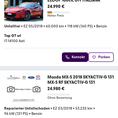
ELOOP 160cv, UFF ITALIANA
24.990 €
Hoher Preis
Unfallfrei
•
EZ 05/2018
•
60.000 km
•
118 kW (160 PS)
•
Benzin
Top GT srl
IT-14100 Asti
Kontakt
Parken
Mazda MX-5 2018 SKYACTIV-G 131
MX-5 RF SKYACTIV-G 131
24.980 €
Ohne Bewertung
Reparierter Unfallschaden
•
EZ 03/2018
•
53.232 km
•
96 kW (131 PS)
•
Benzin