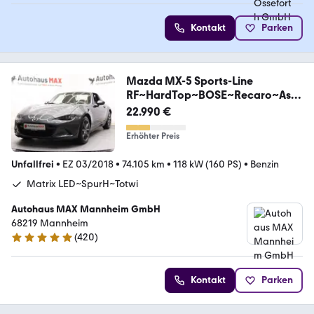
Kontakt
Parken
Mazda MX-5 Sports-Line
RF~HardTop~BOSE~Recaro~Assi
sten
22.990 €
Erhöhter Preis
Unfallfrei
•
EZ 03/2018
•
74.105 km
•
118 kW (160 PS)
•
Benzin
Matrix LED~SpurH~Totwi
Autohaus MAX Mannheim GmbH
68219 Mannheim
(
420
)
4.9 Sterne
Kontakt
Parken