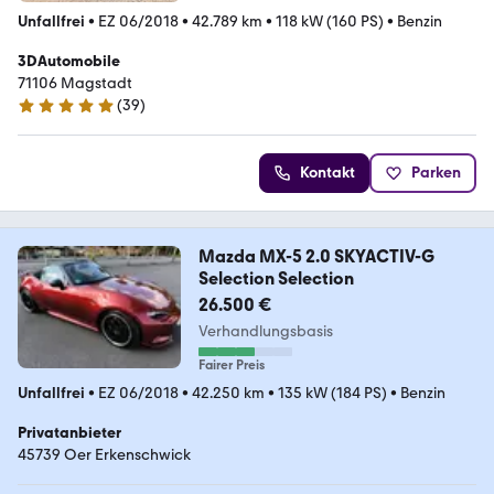
Unfallfrei
•
EZ 06/2018
•
42.789 km
•
118 kW (160 PS)
•
Benzin
3DAutomobile
71106 Magstadt
(
39
)
5 Sterne
Kontakt
Parken
Mazda MX-5 2.0 SKYACTIV-G
Selection Selection
26.500 €
Verhandlungsbasis
Fairer Preis
Unfallfrei
•
EZ 06/2018
•
42.250 km
•
135 kW (184 PS)
•
Benzin
Privatanbieter
45739 Oer Erkenschwick