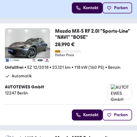
Kontakt
Parken
Mazda MX-5 RF 2.0l "Sports-Line"
"NAVI" "BOSE"
28.990 €
Hoher Preis
Unfallfrei
•
EZ 12/2018
•
23.121 km
•
118 kW (160 PS)
•
Benzin
Automatik
AUTOTEWES GmbH
12247 Berlin
Kontakt
Parken