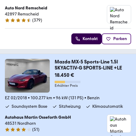
Auto Nord Remscheid
42897 Remscheid
(
379
)
4.5 Sterne
Kontakt
Parken
Mazda MX-5 Sports-Line 1.5l
SKYACTIV-G SPORTS-LINE +LE
18.450 €
Erhöhter Preis
EZ 02/2018
•
100.277 km
•
96 kW (131 PS)
•
Benzin
Soundsystem Bose
Sitzheizung
Klimaautomatik
Autohaus Martin Osseforth GmbH
48531 Nordhorn
(
51
)
4.1 Sterne