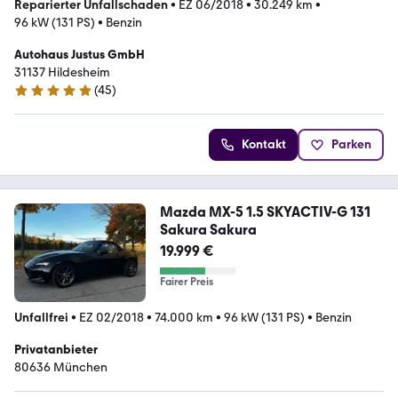
Reparierter Unfallschaden
•
EZ 06/2018
•
30.249 km
•
96 kW (131 PS)
•
Benzin
Autohaus Justus GmbH
31137 Hildesheim
(
45
)
5 Sterne
Kontakt
Parken
Mazda MX-5 1.5 SKYACTIV-G 131
Sakura Sakura
19.999 €
Fairer Preis
Unfallfrei
•
EZ 02/2018
•
74.000 km
•
96 kW (131 PS)
•
Benzin
Privatanbieter
80636 München