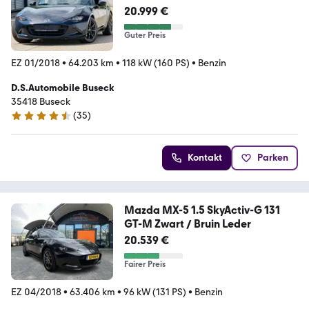
20.999 €
Guter Preis
EZ 01/2018
•
64.203 km
•
118 kW (160 PS)
•
Benzin
D.S.Automobile Buseck
35418 Buseck
(
35
)
4.7 Sterne
Kontakt
Parken
Mazda MX-5 1.5 SkyActiv-G 131
GT-M Zwart / Bruin Leder
20.539 €
Fairer Preis
EZ 04/2018
•
63.406 km
•
96 kW (131 PS)
•
Benzin