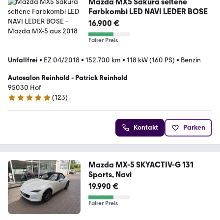
Mazda MX5 Sakura seltene
Farbkombi LED NAVI LEDER BOSE
16.900 €
Fairer Preis
Unfallfrei
•
EZ 04/2018
•
152.700 km
•
118 kW (160 PS)
•
Benzin
Autosalon Reinhold - Patrick Reinhold
95030 Hof
(
123
)
5 Sterne
Kontakt
Parken
Mazda MX-5 SKYACTIV-G 131
Sports, Navi
19.990 €
Fairer Preis