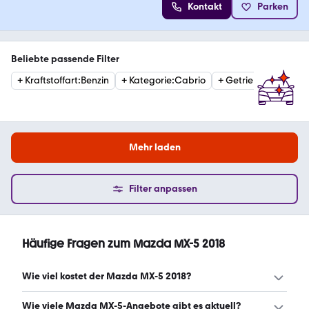
Kontakt
Parken
Beliebte passende Filter
+
Kraftstoffart
:
Benzin
+
Kategorie
:
Cabrio
+
Getriebe
:
Schaltge
Mehr laden
Filter anpassen
Häufige Fragen zum Mazda MX-5 2018
Wie viel kostet der Mazda MX-5 2018?
Ein guter Preis für einen Mazda MX-5 2018 liegt zwischen
Wie viele Mazda MX-5-Angebote gibt es aktuell?