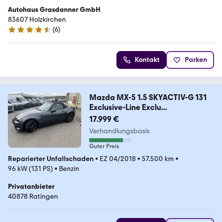
Autohaus Grasdanner GmbH
83607 Holzkirchen
(
6
)
4.5 Sterne
Kontakt
Parken
Mazda MX-5 1.5 SKYACTIV-G 131
Exclusive-Line Exclu...
17.999 €
Verhandlungsbasis
Guter Preis
Reparierter Unfallschaden
•
EZ 04/2018
•
57.500 km
•
96 kW (131 PS)
•
Benzin
Privatanbieter
40878 Ratingen