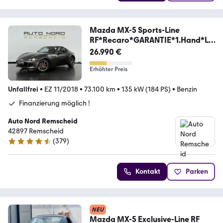
Mazda MX-5 Sports-Line
RF*Recaro*GARANTIE*1.Hand*LE
D*
26.990 €
Erhöhter Preis
Unfallfrei
•
EZ 11/2018
•
73.100 km
•
135 kW (184 PS)
•
Benzin
Finanzierung möglich !
Auto Nord Remscheid
42897 Remscheid
(
379
)
4.5 Sterne
Kontakt
Parken
NEU
Mazda MX-5 Exclusive-Line RF