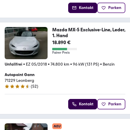
Kontakt
Parken
Mazda MX-5 Exclusive-Line, Leder,
1. Hand
18.890 €
Fairer Preis
Unfallfrei
•
EZ 05/2018
•
74.800 km
•
96 kW (131 PS)
•
Benzin
Autopoint Gann
71229 Leonberg
(
52
)
4.6 Sterne
Kontakt
Parken
NEU