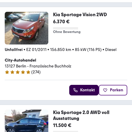
Kia Sportage Vision 2WD
6.370 €
Ohne Bewertung
Unfallfrei
•
EZ 01/2011
•
156.850 km
•
85 kW (116 PS)
•
Diesel
City-Autohandel
13127 Berlin - Französische Buchholz
(
274
)
4.8 Sterne
Kontakt
Parken
Kia Sportage 2.0 AWD voll
Ausstattung
11.500 €