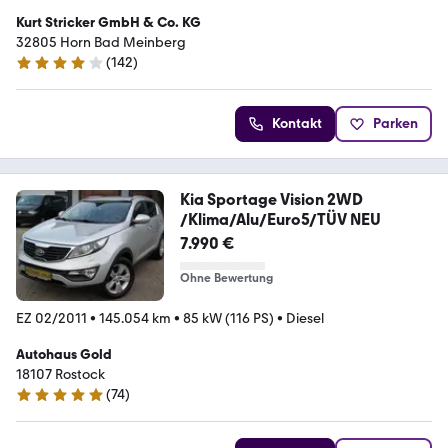
Kurt Stricker GmbH & Co. KG
32805 Horn Bad Meinberg
(
142
)
4.1 Sterne
Kontakt
Parken
Kia Sportage Vision 2WD
/Klima/Alu/Euro5/TÜV NEU
7.990 €
Ohne Bewertung
EZ 02/2011
•
145.054 km
•
85 kW (116 PS)
•
Diesel
Autohaus Gold
18107 Rostock
(
74
)
5 Sterne