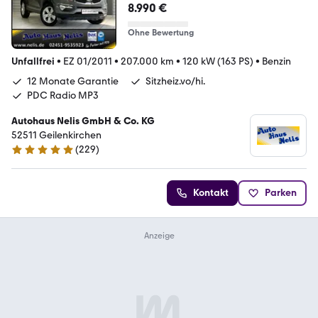
8.990 €
Ohne Bewertung
Unfallfrei
•
EZ 01/2011
•
207.000 km
•
120 kW (163 PS)
•
Benzin
12 Monate Garantie
Sitzheiz.vo/hi.
PDC Radio MP3
Autohaus Nelis GmbH & Co. KG
52511 Geilenkirchen
(
229
)
4.9 Sterne
Kontakt
Parken