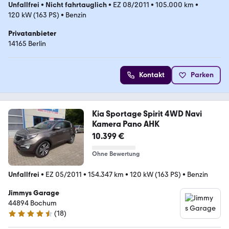
Unfallfrei
•
Nicht fahrtauglich
•
EZ 08/2011
•
105.000 km
•
120 kW (163 PS)
•
Benzin
Privatanbieter
14165 Berlin
Kontakt
Parken
Kia Sportage Spirit 4WD Navi
Kamera Pano AHK
10.399 €
Ohne Bewertung
Unfallfrei
•
EZ 05/2011
•
154.347 km
•
120 kW (163 PS)
•
Benzin
Jimmys Garage
44894 Bochum
(
18
)
4.3 Sterne