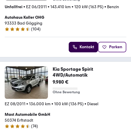
Unfallfrei
•
EZ 06/2011
•
143.410 km
•
120 kW (163 PS)
•
Benzin
Autohaus Koller OHG
93333 Bad Gögging
(
104
)
4.3 Sterne
Kontakt
Parken
Kia Sportage Spirit
4WD/Automatik
9.980 €
Ohne Bewertung
EZ 08/2011
•
136.000 km
•
100 kW (136 PS)
•
Diesel
Mast Automobile GmbH
50374 Erftstadt
(
74
)
4.4 Sterne