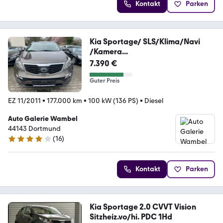
Kontakt
Parken
Kia Sportage/ SLS/Klima/Navi
/Kamera...
7.390 €
Guter Preis
EZ 11/2011
•
177.000 km
•
100 kW (136 PS)
•
Diesel
Auto Galerie Wambel
44143 Dortmund
(
16
)
4.2 Sterne
Kontakt
Parken
Kia Sportage 2.0 CVVT Vision
Sitzheiz.vo/hi. PDC 1Hd