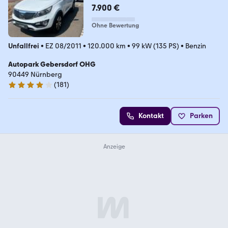
n
7.900 €
Ohne Bewertung
Unfallfrei
•
EZ 08/2011
•
120.000 km
•
99 kW (135 PS)
•
Benzin
Autopark Gebersdorf OHG
90449 Nürnberg
(
181
)
4.2 Sterne
Kontakt
Parken