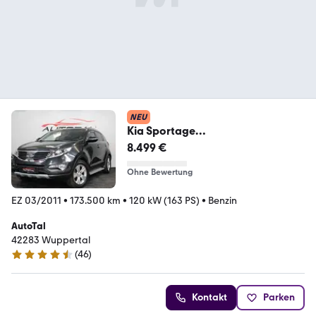
NEU
Kia Sportage
Vision*Automatik*PDC*LED*Xeno
8.499 €
n*
Ohne Bewertung
EZ 03/2011
•
173.500 km
•
120 kW (163 PS)
•
Benzin
AutoTal
42283 Wuppertal
(
46
)
4.6 Sterne
Kontakt
Parken