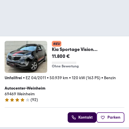
NEU
Kia Sportage Vision
2WD/Panorama/Kamera/Navi/S
11.800 €
HZ/
Ohne Bewertung
Unfallfrei
•
EZ 04/2011
•
50.939 km
•
120 kW (163 PS)
•
Benzin
Autocenter-Weinheim
69469 Weinheim
(
92
)
4.2 Sterne
Kontakt
Parken