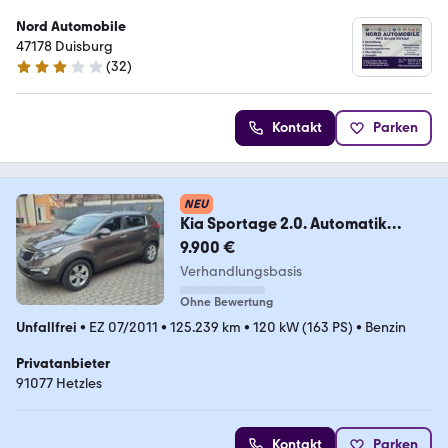
Nord Automobile
47178 Duisburg
(
32
)
3 Sterne
Kontakt
Parken
NEU
Kia Sportage 2.0. Automatik
Vision Benzin
9.900 €
Verhandlungsbasis
Ohne Bewertung
Unfallfrei
•
EZ 07/2011
•
125.239 km
•
120 kW (163 PS)
•
Benzin
Privatanbieter
91077 Hetzles
Kontakt
Parken