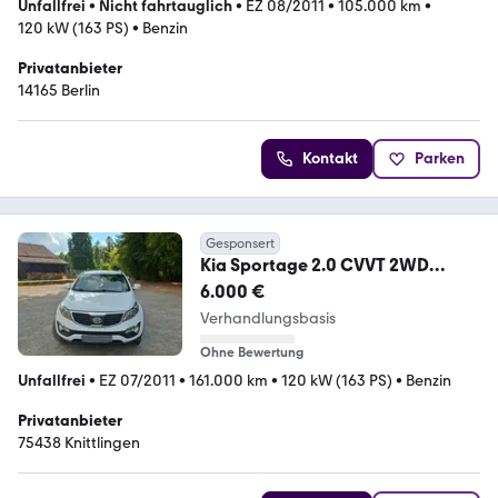
Unfallfrei
•
Nicht fahrtauglich
•
EZ 08/2011
•
105.000 km
•
120 kW (163 PS)
•
Benzin
Privatanbieter
14165 Berlin
Kontakt
Parken
Gesponsert
Kia Sportage 2.0 CVVT 2WD
Vision Vision
6.000 €
Verhandlungsbasis
Ohne Bewertung
Unfallfrei
•
EZ 07/2011
•
161.000 km
•
120 kW (163 PS)
•
Benzin
Privatanbieter
75438 Knittlingen