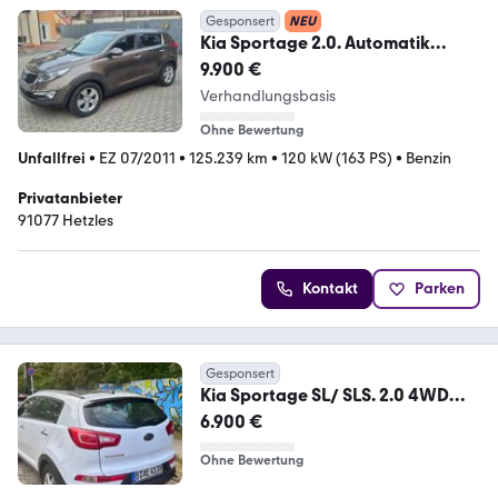
Gesponsert
NEU
Kia Sportage 2.0. Automatik
Vision Benzin
9.900 €
Verhandlungsbasis
Ohne Bewertung
Unfallfrei
•
EZ 07/2011
•
125.239 km
•
120 kW (163 PS)
•
Benzin
Privatanbieter
91077 Hetzles
Kontakt
Parken
Gesponsert
Kia Sportage SL/ SLS. 2.0 4WD
Spirit
6.900 €
Ohne Bewertung