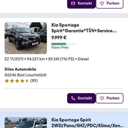
Kontakt
Parken
Kia Sportage
Spirit*Garantie*TÜV+Service
Neu*
9.999 €
Fairer Preis
EZ 11/2011
•
94.221 km
•
85 kW (116 PS)
•
Diesel
Dilex Automobile
06246 Bad Lauchstädt
(
89
)
4.6 Sterne
Kontakt
Parken
Kia Sportage Spirit
2WD/Pano/SHZ/PDC/Klima/Xeno