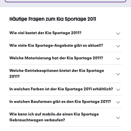
Häufige Fragen zum Kia Sportage 2011
Wie viel kostet der Kia Sportage 2011?
Ein guter Preis für einen Kia Sportage 2011 liegt zwischen
Wie viele Kia Sportage-Angebote gibt es aktuell?
6.625 € und 8.900 €. (Stand: 6.8.2026)
Es gibt insgesamt 79 Kia Sportage bei mobile.de, davon
Welche Motorisierung hat der Kia Sportage 2011?
79 Gebraucht- und 0 Neuwagen. (Stand: 6.8.2026)
Der Kia Sportage 2011 hat Leistungen zwischen 116 und
Welche Getriebeoptionen bietet der Kia Sportage
163 PS. (Stand: 6.8.2026)
2011?
Der Kia Sportage 2011 ist mit manuellem und
In welchen Farben ist der Kia Sportage 2011 erhältlich?
automatischem Getriebe erhältlich. (Stand: 6.8.2026)
Den Kia Sportage 2011 gibt es in folgenden Farben: weiß,
In welchen Bauformen gibt es den Kia Sportage 2011?
grau, schwarz, silber, braun, orange, beige, blau und gelb.
Die häufigste Farbe ist weiß. (Stand: 6.8.2026)
Den Kia Sportage 2011 gibt es in folgenden Bauformen:
Wie kann ich auf mobile.de einen Kia Sportage
SUV. (Stand: 6.8.2026)
Gebrauchtwagen verkaufen?