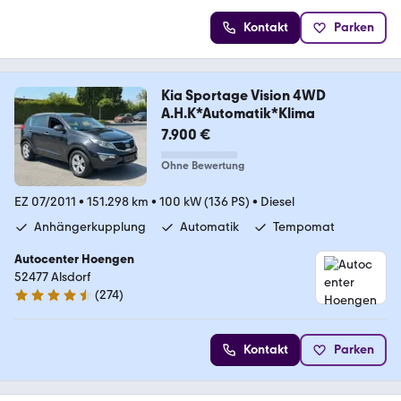
Kontakt
Parken
Kia Sportage Vision 4WD
A.H.K*Automatik*Klima
7.900 €
Ohne Bewertung
EZ 07/2011
•
151.298 km
•
100 kW (136 PS)
•
Diesel
Anhängerkupplung
Automatik
Tempomat
Autocenter Hoengen
52477 Alsdorf
(
274
)
4.5 Sterne
Kontakt
Parken