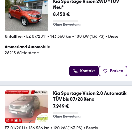
Kia Sportage Vision 2WD *TÜV
Neu*
8.450 €
Ohne Bewertung
Unfallfrei
•
EZ 07/2011
•
143.360 km
•
100 kW (136 PS)
•
Diesel
Ammerland Automobile
26215 Wiefelstede
Kontakt
Parken
Kia Sportage Vision 2.0 Automatik
TÜV bis 07/28 Xeno
7.949 €
Ohne Bewertung
EZ 01/2011
•
156.586 km
•
120 kW (163 PS)
•
Benzin