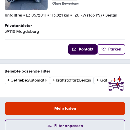
Ohne Bewertung
Unfallfrei
•
EZ 05/2011
•
113.821 km
•
120 kW (163 PS)
•
Benzin
Privatanbieter
39110 Magdeburg
Kontakt
Parken
Beliebte passende Filter
+
Getriebe
:
Automatik
+
Kraftstoffart
:
Benzin
+
Kraftstoffart
:
Die
Mehr laden
Filter anpassen