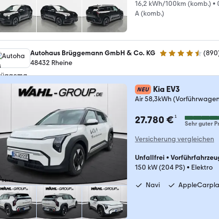
16,2 kWh/100km (komb.)
•
A (komb.)
Autohaus Brüggemann GmbH & Co. KG
(
890
4.7 Sterne
48432 Rheine
Kia EV3
NEU
Air 58,3kWh (Vorführwage
¹
27.780 €
Sehr guter Pr
Versicherung vergleichen
Unfallfrei
•
Vorführfahrzeu
150 kW (204 PS)
•
Elektro
Navi
AppleCarpl