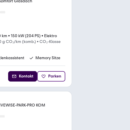
 Komfort Glasdach
0 km
•
150 kW (204 PS)
•
Elektro
0 g CO₂/km (komb.)
•
CO₂-Klasse
lenkassistent
Memory Sitze
Kontakt
Parken
RIVEWISE-PARK-PRO KOM