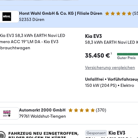
Horst Wahl GmbH & Co. KG | Filiale Düren
(
5
5 Sterne
52353 Düren
Kia EV3
58,3 kWh EARTH Navi LED 
¹
35.450 €
Guter Preis
Versicherung vergleichen
Unfallfrei
•
Vorführfahrzeu
150 kW (204 PS)
•
Elektro
Automarkt 2000 GmbH
(
370
)
4.8 Sterne
79761 Waldshut-Tiengen
Kia EV3
Gesponsert