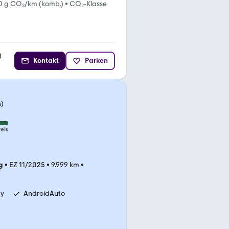
0 g CO₂/km (komb.)
•
CO₂-Klasse
)
Kontakt
Parken
n)
eis
g
•
EZ 11/2025
•
9.999 km
•
ay
AndroidAuto