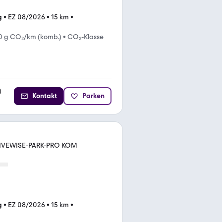
g
•
EZ 08/2026
•
15 km
•
0 g CO₂/km (komb.)
•
CO₂-Klasse
)
Kontakt
Parken
RIVEWISE-PARK-PRO KOM
g
•
EZ 08/2026
•
15 km
•