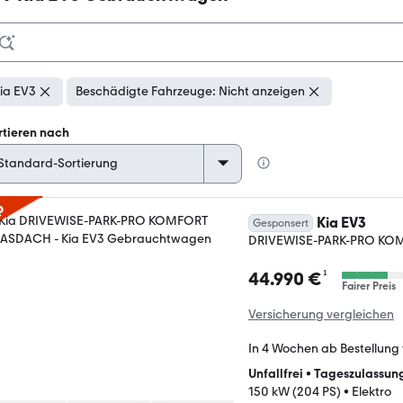
ia EV3
Beschädigte Fahrzeuge: Nicht anzeigen
rtieren nach
p
Kia EV3
Gesponsert
DRIVEWISE-PARK-PRO K
¹
44.990 €
Fairer Preis
Versicherung vergleichen
In 4 Wochen ab Bestellung
Unfallfrei
•
Tageszulassun
150 kW (204 PS)
•
Elektro