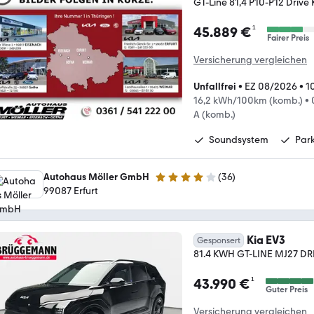
GT-Line 81,4 P10-P12 Drive
¹
45.889 €
Fairer Preis
Versicherung vergleichen
Unfallfrei
•
EZ 08/2026
•
1
16,2 kWh/100km (komb.)
•
A (komb.)
Soundsystem
Park
Autohaus Möller GmbH
(
36
)
4.1 Sterne
99087 Erfurt
Kia EV3
Gesponsert
81.4 KWH GT-LINE MJ27 D
¹
43.990 €
Guter Preis
Versicherung vergleichen