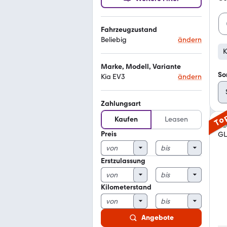
Fahrzeugzustand
Beliebig
ändern
K
Marke, Modell, Variante
So
Kia EV3
ändern
Zahlungsart
To
Kaufen
Leasen
Preis
Erstzulassung
Kilometerstand
Angebote