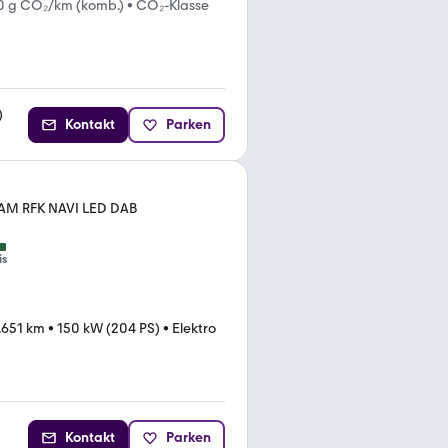
0 g CO₂/km (komb.)
•
CO₂-Klasse
)
Kontakt
Parken
AM RFK NAVI LED DAB
is
.651 km
•
150 kW (204 PS)
•
Elektro
Kontakt
Parken