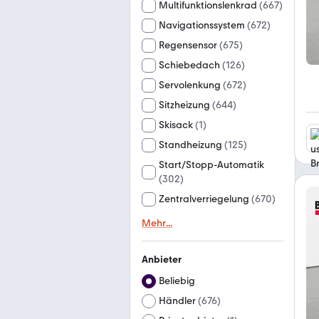
Multifunktionslenkrad
(
667
)
Navigationssystem
(
672
)
Regensensor
(
675
)
Schiebedach
(
126
)
Servolenkung
(
672
)
Sitzheizung
(
644
)
Skisack
(
1
)
Standheizung
(
125
)
Start/Stopp-Automatik
(
302
)
Zentralverriegelung
(
670
)
Mehr
...
Anbieter
Beliebig
Händler
(
676
)