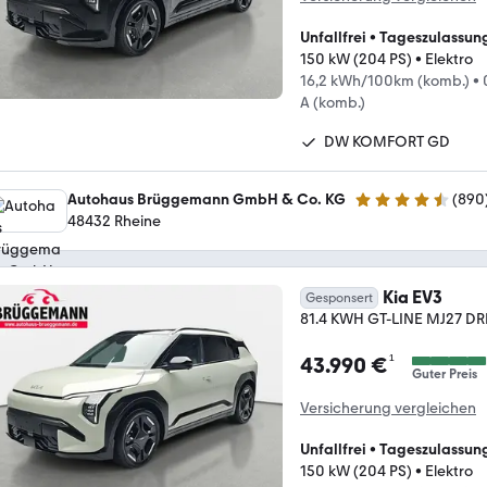
Unfallfrei
•
Tageszulassun
150 kW (204 PS)
•
Elektro
16,2 kWh/100km (komb.)
•
A (komb.)
DW KOMFORT GD
Autohaus Brüggemann GmbH & Co. KG
(
890
4.7 Sterne
48432 Rheine
Kia EV3
Gesponsert
81.4 KWH GT-LINE MJ27 D
¹
43.990 €
Guter Preis
Versicherung vergleichen
Unfallfrei
•
Tageszulassun
150 kW (204 PS)
•
Elektro