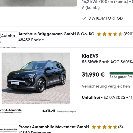
16,2 kWh/100km (komb.)
•
A (komb.)
DW KOMFORT GD
Autohaus Brüggemann GmbH & Co. KG
(
890
4.7 Sterne
48432 Rheine
Kia EV3
58,3kWh Earth ACC 360°K
31.990 €
Sehr guter Pre
Versicherung vergleichen
Unfallfrei
•
EZ 07/2025
•
11
Procar Automobile Movement GmbH
(
6
)
5 Sterne
41540 Dormagen