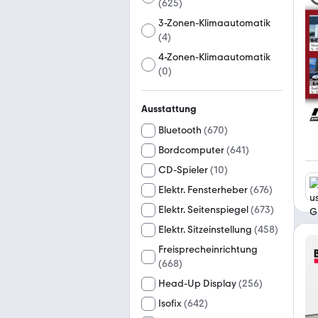
(
625
)
3-Zonen-Klimaautomatik
(
4
)
4-Zonen-Klimaautomatik
(
0
)
Ausstattung
Bluetooth
(
670
)
Bordcomputer
(
641
)
CD-Spieler
(
10
)
Elektr. Fensterheber
(
676
)
Elektr. Seitenspiegel
(
673
)
Elektr. Sitzeinstellung
(
458
)
Freisprecheinrichtung
(
668
)
Head-Up Display
(
256
)
Isofix
(
642
)