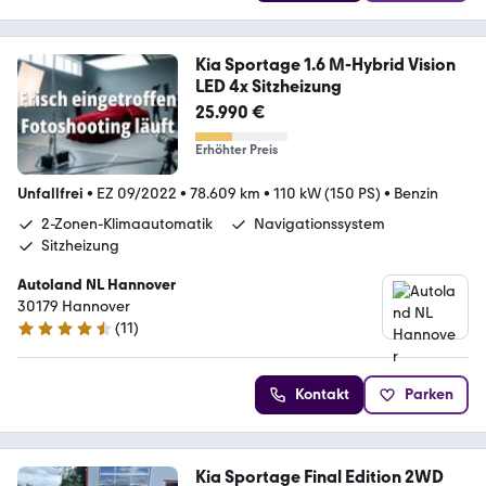
Kia Sportage 1.6 M-Hybrid Vision
LED 4x Sitzheizung
25.990 €
Erhöhter Preis
Unfallfrei
•
EZ 09/2022
•
78.609 km
•
110 kW (150 PS)
•
Benzin
2-Zonen-Klimaautomatik
Navigationssystem
Sitzheizung
Autoland NL Hannover
30179 Hannover
(
11
)
4.7 Sterne
Kontakt
Parken
Kia Sportage Final Edition 2WD