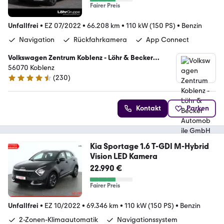
Fairer Preis
Unfallfrei
•
EZ 07/2022
•
66.208 km
•
110 kW (150 PS)
•
Benzin
Navigation
Rückfahrkamera
App Connect
Volkswagen Zentrum Koblenz - Löhr & Becker
Automobile GmbH
56070 Koblenz
(
230
)
4.6 Sterne
Kontakt
Parken
Kia Sportage 1.6 T-GDI M-Hybrid
Vision LED Kamera
22.990 €
Fairer Preis
Unfallfrei
•
EZ 10/2022
•
69.346 km
•
110 kW (150 PS)
•
Benzin
2-Zonen-Klimaautomatik
Navigationssystem