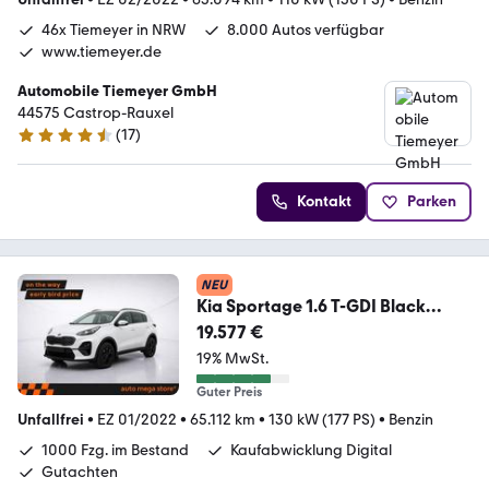
46x Tiemeyer in NRW
8.000 Autos verfügbar
www.tiemeyer.de
Automobile Tiemeyer GmbH
44575 Castrop-Rauxel
(
17
)
4.6 Sterne
Kontakt
Parken
NEU
Kia Sportage 1.6 T-GDI Black
Edition Aut. RFK/Pano
19.577 €
19% MwSt.
Guter Preis
Unfallfrei
•
EZ 01/2022
•
65.112 km
•
130 kW (177 PS)
•
Benzin
1000 Fzg. im Bestand
Kaufabwicklung Digital
Gutachten