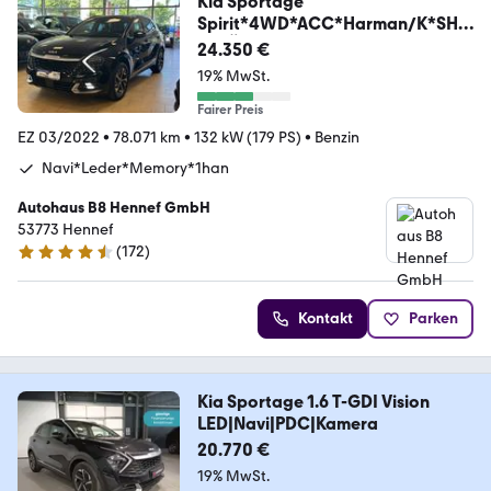
Kia Sportage
Spirit*4WD*ACC*Harman/K*SHZ
+BLÜ*360*LED
24.350 €
19% MwSt.
Fairer Preis
EZ 03/2022
•
78.071 km
•
132 kW (179 PS)
•
Benzin
Navi*Leder*Memory*1han
Autohaus B8 Hennef GmbH
53773 Hennef
(
172
)
4.4 Sterne
Kontakt
Parken
Kia Sportage 1.6 T-GDI Vision
LED|Navi|PDC|Kamera
20.770 €
19% MwSt.