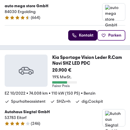
auto mega store GmbH
84030 Ergolding
(
664
)
4.4 Sterne
Kontakt
Parken
Kia Sportage Vision Leder R.Cam
Navi SHZ LED PDC
20.900 €
19% MwSt.
Fairer Preis
EZ 10/2022
•
74.008 km
•
110 kW (150 PS)
•
Benzin
Spurhalteassistent
SHZv+h
dig.Cockpit
Autohaus Siegtal GmbH
53783 Eitorf
(
246
)
4.1 Sterne