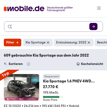
Filter
Kia Sportage
Erstzulassung: 2022
Beschä
609 gebrauchte Kia Sportage aus dem Jahr 2022
Sortieren
Kachelansicht
Top
Gesponsert
Kia Sportage 1.6 PHEV 4WD
LED|Navi|Kamera|ACC|SHZ
27.770 €
19% MwSt.
Guter Preis
EZ 12/2022
•
26.216 km
•
195 kW (265 PS)
•
Hybrid