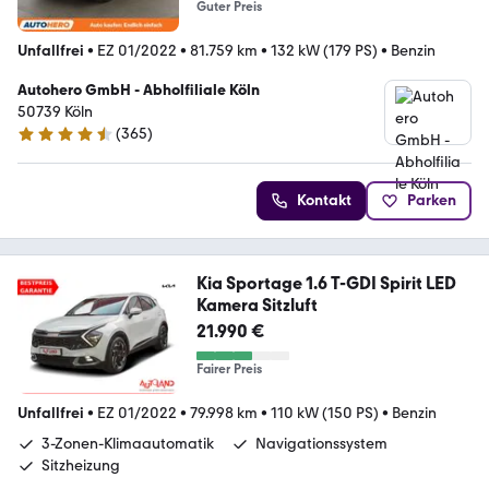
Guter Preis
Unfallfrei
•
EZ 01/2022
•
81.759 km
•
132 kW (179 PS)
•
Benzin
Autohero GmbH - Abholfiliale Köln
50739 Köln
(
365
)
4.6 Sterne
Kontakt
Parken
Kia Sportage 1.6 T-GDI Spirit LED
Kamera Sitzluft
21.990 €
Fairer Preis
Unfallfrei
•
EZ 01/2022
•
79.998 km
•
110 kW (150 PS)
•
Benzin
3-Zonen-Klimaautomatik
Navigationssystem
Sitzheizung