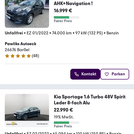
AHK+Navigation !
16.999 €
Fairer Preis
Unfallfrei
•
EZ 01/2022
•
74.000 km
•
97 kW (132 PS)
•
Benzin
Pawliks Autoeck
26676 Barßel
(
48
)
5 Sterne
Kontakt
Parken
Kia Sportage 1.6 Turbo 48V Spirit
Leder 8-fach Alu
22.990 €
19% MwSt.
Fairer Preis
Unfallfrei
•
EZ 02/2022
•
65.094 km
•
110 kW (150 PS)
•
Benzin