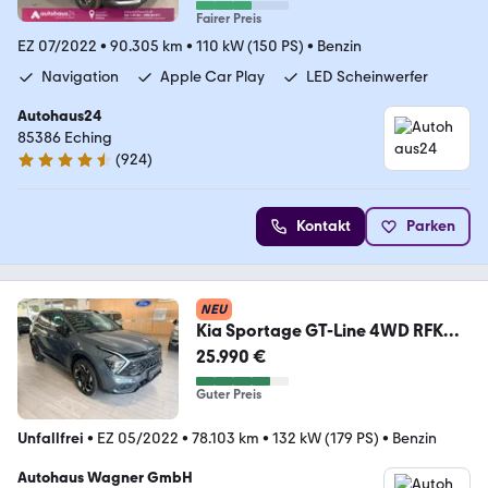
Fairer Preis
EZ 07/2022
•
90.305 km
•
110 kW (150 PS)
•
Benzin
Navigation
Apple Car Play
LED Scheinwerfer
Autohaus24
85386 Eching
(
924
)
4.4 Sterne
Kontakt
Parken
NEU
Kia Sportage GT-Line 4WD RFK
DriveW P Pano
25.990 €
Guter Preis
Unfallfrei
•
EZ 05/2022
•
78.103 km
•
132 kW (179 PS)
•
Benzin
Autohaus Wagner GmbH