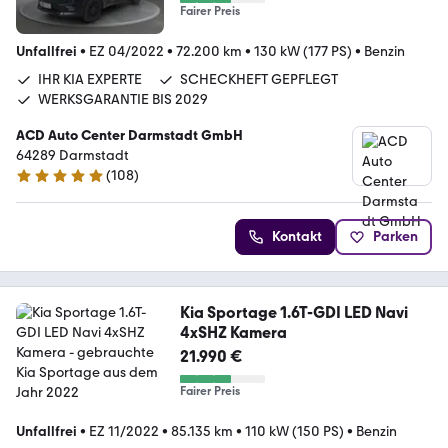
Fairer Preis
Unfallfrei
•
EZ 04/2022
•
72.200 km
•
130 kW (177 PS)
•
Benzin
IHR KIA EXPERTE
SCHECKHEFT GEPFLEGT
WERKSGARANTIE BIS 2029
ACD Auto Center Darmstadt GmbH
64289 Darmstadt
(
108
)
4.9 Sterne
Kontakt
Parken
Kia Sportage 1.6T-GDI LED Navi
4xSHZ Kamera
21.990 €
Fairer Preis
Unfallfrei
•
EZ 11/2022
•
85.135 km
•
110 kW (150 PS)
•
Benzin