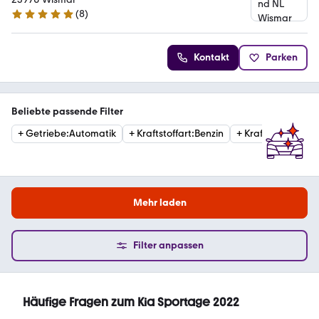
(
8
)
5 Sterne
Kontakt
Parken
Beliebte passende Filter
+
Getriebe
:
Automatik
+
Kraftstoffart
:
Benzin
+
Kraftstoffart
:
Die
Mehr laden
Filter anpassen
Häufige Fragen zum Kia Sportage 2022