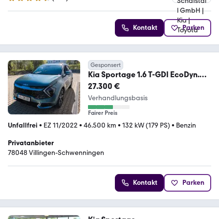
4.3 Sterne
Kontakt
Parken
Gesponsert
Kia Sportage 1.6 T-GDI EcoDyn.
132kW Vision DCT ...
27.300 €
Verhandlungsbasis
Fairer Preis
Unfallfrei
•
EZ 11/2022
•
46.500 km
•
132 kW (179 PS)
•
Benzin
Privatanbieter
78048 Villingen-Schwenningen
Kontakt
Parken