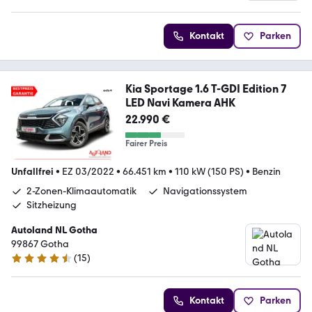
Kontakt
Parken
Kia Sportage 1.6 T-GDI Edition 7
LED Navi Kamera AHK
22.990 €
Fairer Preis
Unfallfrei
•
EZ 03/2022
•
66.451 km
•
110 kW (150 PS)
•
Benzin
2-Zonen-Klimaautomatik
Navigationssystem
Sitzheizung
Autoland NL Gotha
99867 Gotha
(
15
)
4.6 Sterne
Kontakt
Parken