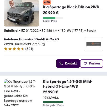
NEU
Kia Sportage Black Edition 2WD
Leder/Panodach/LED
20.990 €
Fairer Preis
Unfallfrei
•
EZ 01/2022
•
80.486 km
•
130 kW (177 PS)
•
Benzin
Autohaus Harmstorf GmbH & Co KG
21228 Harmstorf/Hamburg
(
301
)
4.4 Sterne
Kontakt
Parken
Kia Sportage 1.6 T-GDI Mild-
Hybrid GT-Line 4WD
22.990 €
19% MwSt.
Sehr guter Preis