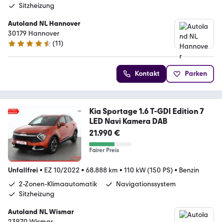
Sitzheizung
Autoland NL Hannover
30179 Hannover
(
11
)
4.7 Sterne
Kontakt
Parken
Kia Sportage 1.6 T-GDI Edition 7
LED Navi Kamera DAB
21.990 €
Fairer Preis
Unfallfrei
•
EZ 10/2022
•
68.888 km
•
110 kW (150 PS)
•
Benzin
2-Zonen-Klimaautomatik
Navigationssystem
Sitzheizung
Autoland NL Wismar
23970 Wismar