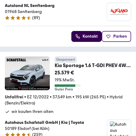
Autoland NL Senftenberg
01968 Senftenberg
(
89
)
4.7 Sterne
Kontakt
Parken
Gesponsert
Kia Sportage 1.6 T-GDI PHEV 4WD
Automatik Navi ACC T
25.579 €
19% MwSt.
Guter Preis
Unfallfrei
•
EZ 12/2022
•
37.549 km
•
195 kW (265 PS)
•
Hybrid
(Benzin/Elektro)
wir kaufen Ihren alten
Autohaus Schafstall GmbH | Kia | Toyota
50189 Elsdorf (bei Köln)
(
259
)