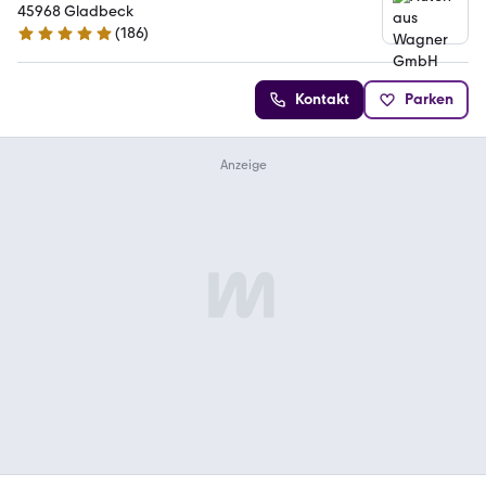
45968 Gladbeck
(
186
)
5 Sterne
Kontakt
Parken