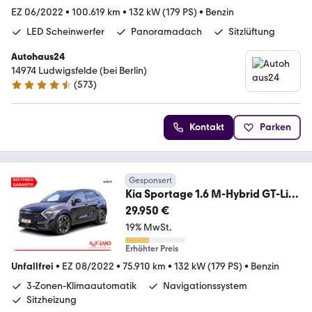
EZ 06/2022
•
100.619 km
•
132 kW (179 PS)
•
Benzin
LED Scheinwerfer
Panoramadach
Sitzlüftung
Autohaus24
14974 Ludwigsfelde (bei Berlin)
(
573
)
4.3 Sterne
Kontakt
Parken
Gesponsert
Kia Sportage 1.6 M-Hybrid GT-Line
4WD LED Navi 360°
29.950 €
19% MwSt.
Erhöhter Preis
Unfallfrei
•
EZ 08/2022
•
75.910 km
•
132 kW (179 PS)
•
Benzin
3-Zonen-Klimaautomatik
Navigationssystem
Sitzheizung