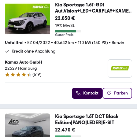
Kia Sportage 1.6T-GDI
Aut.Vision+LED+CARPLAY+KAMER
A
22.850 €
19% MwSt.
Guter Preis
Unfallfrei
•
EZ 04/2022
•
40.642 km
•
110 kW (150 PS)
•
Benzin
Kredit ohne Anzahlung
Kamux Auto GmbH
22529 Hamburg
(
619
)
4.6 Sterne
Kontakt
Parken
Kia Sportage 1.6T DCT Black
Edition|PANO|LEDER|E-SIT
22.470 €