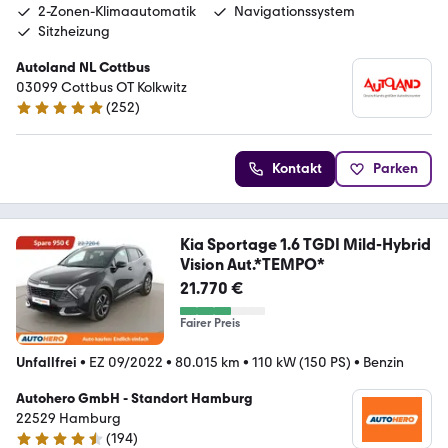
2-Zonen-Klimaautomatik
Navigationssystem
Sitzheizung
Autoland NL Cottbus
03099 Cottbus OT Kolkwitz
(
252
)
4.8 Sterne
Kontakt
Parken
Kia Sportage 1.6 TGDI Mild-Hybrid
Vision Aut.*TEMPO*
21.770 €
Fairer Preis
Unfallfrei
•
EZ 09/2022
•
80.015 km
•
110 kW (150 PS)
•
Benzin
Autohero GmbH - Standort Hamburg
22529 Hamburg
(
194
)
4.6 Sterne