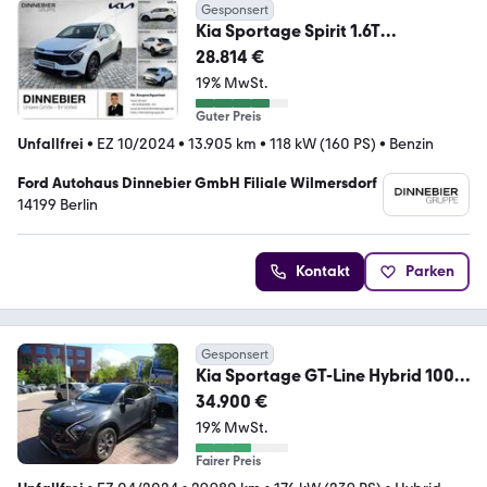
Gesponsert
Kia Sportage Spirit 1.6T
LED+360°Kamera+Navi+AHK
28.814 €
19% MwSt.
Guter Preis
Unfallfrei
•
EZ 10/2024
•
13.905 km
•
118 kW (160 PS)
•
Benzin
Ford Autohaus Dinnebier GmbH Filiale Wilmersdorf
14199 Berlin
Kontakt
Parken
Gesponsert
Kia Sportage GT-Line Hybrid 100 %
Autom., Leder
34.900 €
19% MwSt.
Fairer Preis