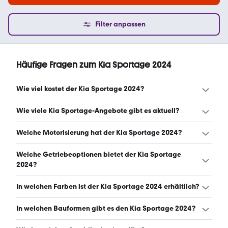
Filter anpassen
Häufige Fragen zum Kia Sportage 2024
Wie viel kostet der Kia Sportage 2024?
Ein guter Preis für einen Kia Sportage 2024 liegt zwischen
Wie viele Kia Sportage-Angebote gibt es aktuell?
27.775 € und 33.520 €. Leasingangebote starten ab 365
€ monatlich. (Stand: 7.8.2026)
Es gibt insgesamt 348 Kia Sportage bei mobile.de, davon
Welche Motorisierung hat der Kia Sportage 2024?
348 Gebraucht- und 0 Neuwagen. (Stand: 7.8.2026)
Der Kia Sportage 2024 hat Leistungen zwischen 136 und
Welche Getriebeoptionen bietet der Kia Sportage
252 PS. (Stand: 7.8.2026)
2024?
Der Kia Sportage 2024 ist mit automatischem und
In welchen Farben ist der Kia Sportage 2024 erhältlich?
manuellem Getriebe erhältlich. (Stand: 7.8.2026)
Den Kia Sportage 2024 gibt es in folgenden Farben: weiß,
In welchen Bauformen gibt es den Kia Sportage 2024?
grau, schwarz, grün, silber, rot, blau, orange und lila. Die
häufigste Farbe ist weiß. (Stand: 7.8.2026)