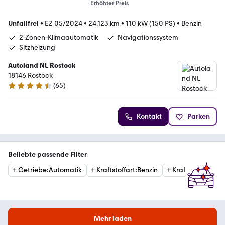
Erhöhter Preis
Unfallfrei
•
EZ 05/2024
•
24.123 km
•
110 kW (150 PS)
•
Benzin
2-Zonen-Klimaautomatik
Navigationssystem
Sitzheizung
Autoland NL Rostock
18146 Rostock
(
65
)
4.6 Sterne
Kontakt
Parken
Beliebte passende Filter
+
Getriebe
:
Automatik
+
Kraftstoffart
:
Benzin
+
Kraftstoffart
:
Die
Mehr laden