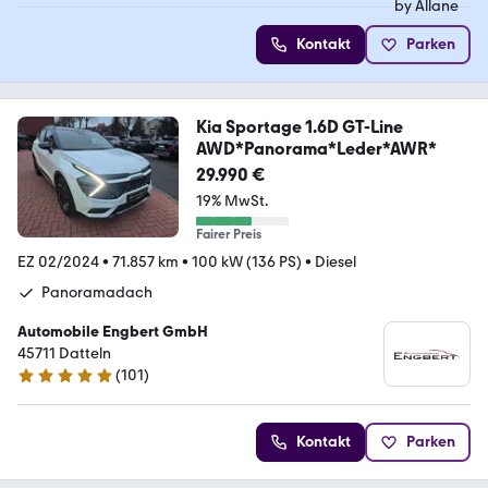
Kontakt
Parken
Kia Sportage 1.6D GT-Line
AWD*Panorama*Leder*AWR*
29.990 €
19% MwSt.
Fairer Preis
EZ 02/2024
•
71.857 km
•
100 kW (136 PS)
•
Diesel
Panoramadach
Automobile Engbert GmbH
45711 Datteln
(
101
)
4.9 Sterne
Kontakt
Parken