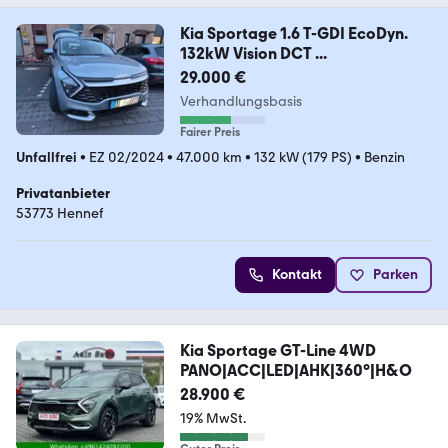
Kia Sportage 1.6 T-GDI EcoDyn.
132kW Vision DCT ...
29.000 €
Verhandlungsbasis
Fairer Preis
Unfallfrei
•
EZ 02/2024
•
47.000 km
•
132 kW (179 PS)
•
Benzin
Privatanbieter
53773 Hennef
Kontakt
Parken
Kia Sportage GT-Line 4WD
PANO|ACC|LED|AHK|360°|H&O
28.900 €
19% MwSt.