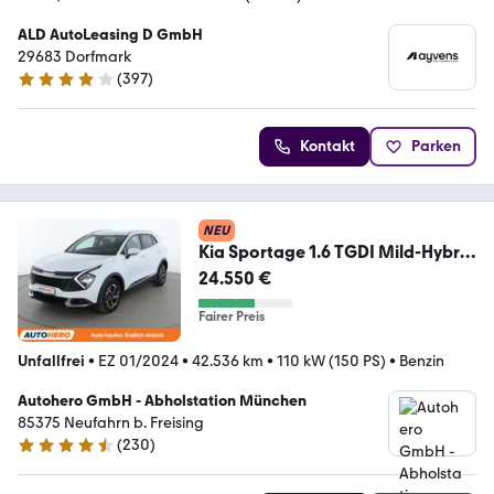
ALD AutoLeasing D GmbH
29683 Dorfmark
(
397
)
3.8 Sterne
Kontakt
Parken
NEU
Kia Sportage 1.6 TGDI Mild-Hybrid
Vision Aut.*NAVI*
24.550 €
Fairer Preis
Unfallfrei
•
EZ 01/2024
•
42.536 km
•
110 kW (150 PS)
•
Benzin
Autohero GmbH - Abholstation München
85375 Neufahrn b. Freising
(
230
)
4.4 Sterne