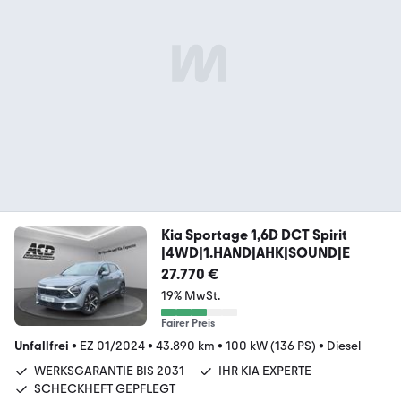
Kia Sportage 1,6D DCT Spirit
|4WD|1.HAND|AHK|SOUND|E
27.770 €
19% MwSt.
Fairer Preis
Unfallfrei
•
EZ 01/2024
•
43.890 km
•
100 kW (136 PS)
•
Diesel
WERKSGARANTIE BIS 2031
IHR KIA EXPERTE
SCHECKHEFT GEPFLEGT