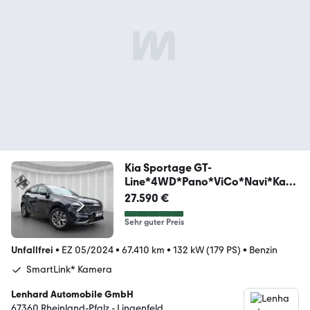
Kia Sportage GT-
Line*4WD*Pano*ViCo*Navi*Kam
era*SHZ**
27.590 €
Sehr guter Preis
Unfallfrei
•
EZ 05/2024
•
67.410 km
•
132 kW (179 PS)
•
Benzin
SmartLink* Kamera
Lenhard Automobile GmbH
67360 Rheinland-Pfalz - Lingenfeld