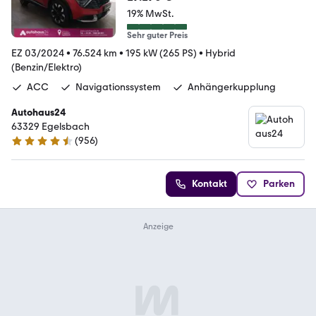
19% MwSt.
Sehr guter Preis
EZ 03/2024
•
76.524 km
•
195 kW (265 PS)
•
Hybrid
(Benzin/Elektro)
ACC
Navigationssystem
Anhängerkupplung
Autohaus24
63329 Egelsbach
(
956
)
4.3 Sterne
Kontakt
Parken