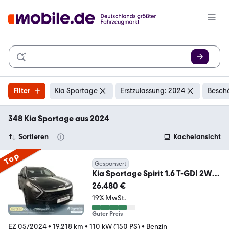
Filter
Kia Sportage
Erstzulassung: 2024
Beschä
348 Kia Sportage aus 2024
Sortieren
Kachelansicht
Top
Gesponsert
Kia Sportage Spirit 1.6 T-GDI 2WD
Eco-Dyn.+ (48V
26.480 €
19% MwSt.
Guter Preis
EZ 05/2024
•
19.218 km
•
110 kW (150 PS)
•
Benzin