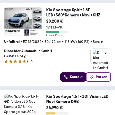
Kia Sportage Spirit 1.6T
LED+360°Kamera+Navi+SHZ
28.200 €
19% MwSt.
Fairer Preis
Unfallfrei
•
EZ 12/2024
•
30.492 km
•
118 kW (160 PS)
•
Benzin
Dinnebier Automobile GmbH
04158 Leipzig
(
56
)
4.6 Sterne
Kontakt
Parken
Kia Sportage 1.6 T-GDI Vision LED
Navi Kamera DAB
26.990 €