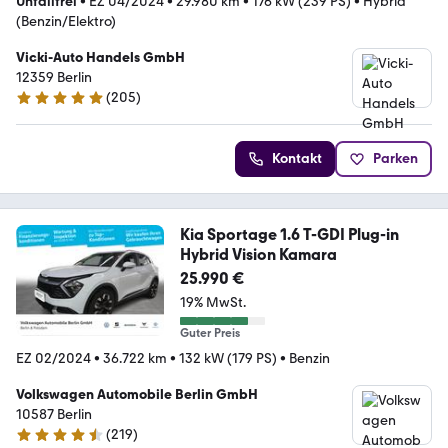
Unfallfrei
•
EZ 04/2024
•
29.980 km
•
176 kW (239 PS)
•
Hybrid
(Benzin/Elektro)
Vicki-Auto Handels GmbH
12359 Berlin
(
205
)
4.9 Sterne
Kontakt
Parken
Kia Sportage 1.6 T-GDI Plug-in
Hybrid Vision Kamara
25.990 €
19% MwSt.
Guter Preis
EZ 02/2024
•
36.722 km
•
132 kW (179 PS)
•
Benzin
Volkswagen Automobile Berlin GmbH
10587 Berlin
(
219
)
4.6 Sterne