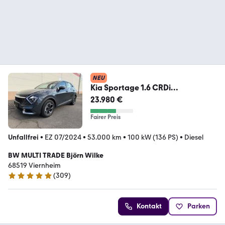
NEU
Kia Sportage 1.6 CRDi
EcoDynamics+ Business
23.980 €
Fairer Preis
Unfallfrei
•
EZ 07/2024
•
53.000 km
•
100 kW (136 PS)
•
Diesel
BW MULTI TRADE Björn Wilke
68519 Viernheim
(
309
)
4.9 Sterne
Kontakt
Parken