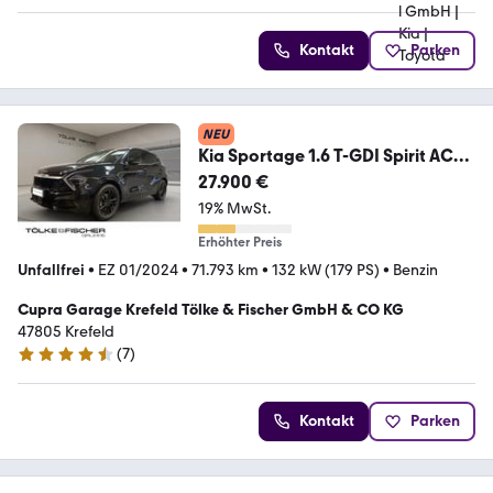
Kontakt
Parken
NEU
Kia Sportage 1.6 T-GDI Spirit ACC
AUT Kam. Navi 360
27.900 €
19% MwSt.
Erhöhter Preis
Unfallfrei
•
EZ 01/2024
•
71.793 km
•
132 kW (179 PS)
•
Benzin
Cupra Garage Krefeld Tölke & Fischer GmbH & CO KG
47805 Krefeld
(
7
)
4.6 Sterne
Kontakt
Parken