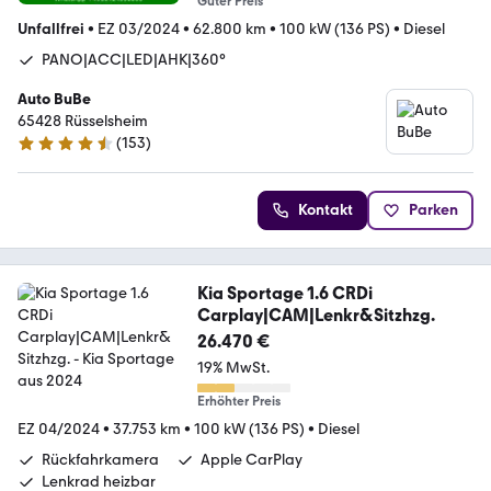
Guter Preis
Unfallfrei
•
EZ 03/2024
•
62.800 km
•
100 kW (136 PS)
•
Diesel
PANO|ACC|LED|AHK|360°
Auto BuBe
65428 ­­­Rüsselsheim
(
153
)
4.7 Sterne
Kontakt
Parken
Kia Sportage 1.6 CRDi
Carplay|CAM|Lenkr&Sitzhzg.
26.470 €
19% MwSt.
Erhöhter Preis
EZ 04/2024
•
37.753 km
•
100 kW (136 PS)
•
Diesel
Rückfahrkamera
Apple CarPlay
Lenkrad heizbar