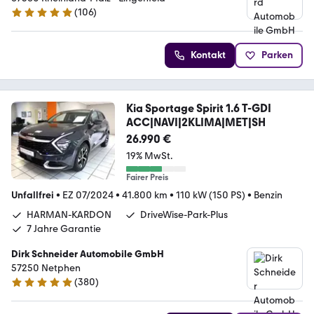
(
106
)
4.9 Sterne
Kontakt
Parken
Kia Sportage Spirit 1.6 T-GDI
ACC|NAVI|2KLIMA|MET|SH
26.990 €
19% MwSt.
Fairer Preis
Unfallfrei
•
EZ 07/2024
•
41.800 km
•
110 kW (150 PS)
•
Benzin
HARMAN-KARDON
DriveWise-Park-Plus
7 Jahre Garantie
Dirk Schneider Automobile GmbH
57250 Netphen
(
380
)
5 Sterne