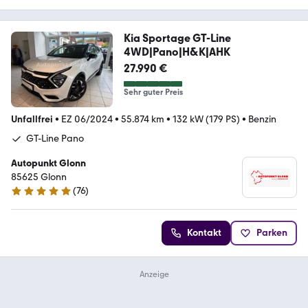
Kia Sportage GT-Line
4WD|Pano|H&K|AHK
27.990 €
Sehr guter Preis
Unfallfrei
•
EZ 06/2024
•
55.874 km
•
132 kW (179 PS)
•
Benzin
GT-Line Pano
Autopunkt Glonn
85625 Glonn
(
76
)
4.9 Sterne
Kontakt
Parken