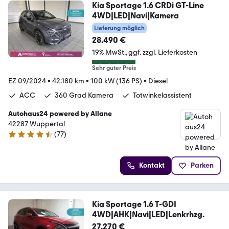
Kia Sportage 1.6 CRDi GT-Line
4WD|LED|Navi|Kamera
Lieferung möglich
28.490 €
19% MwSt.
ggf. zzgl. Lieferkosten
Sehr guter Preis
EZ 09/2024
•
42.180 km
•
100 kW (136 PS)
•
Diesel
ACC
360 Grad Kamera
Totwinkelassistent
Autohaus24 powered by Allane
42287 Wuppertal
(
77
)
4.5 Sterne
Kontakt
Parken
Kia Sportage 1.6 T-GDI
4WD|AHK|Navi|LED|Lenkrhzg.
27.270 €