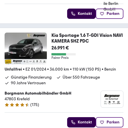
Kontakt
Parken
Kia Sportage 1.6 T-GDI Vision NAVI
KAMERA SHZ PDC
26.991 €
Fairer Preis
Unfallfrei
•
EZ 01/2024
•
36.000 km
•
110 kW (150 PS)
•
Benzin
Günstige Finanzierung
Über 550 Fahrzeuge
90 Jahre Vertrauen
Borgmann Automobilhändler GmbH
47803 Krefeld
(
175
)
4.5 Sterne
Kontakt
Parken