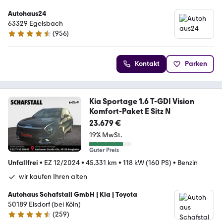
Autohaus24
63329 Egelsbach
(
956
)
4.3 Sterne
Kontakt
Parken
Kia Sportage 1.6 T-GDI Vision
Komfort-Paket E Sitz N
23.679 €
19% MwSt.
Guter Preis
Unfallfrei
•
EZ 12/2024
•
45.331 km
•
118 kW (160 PS)
•
Benzin
wir kaufen Ihren alten
Autohaus Schafstall GmbH | Kia | Toyota
50189 Elsdorf (bei Köln)
(
259
)
4.3 Sterne