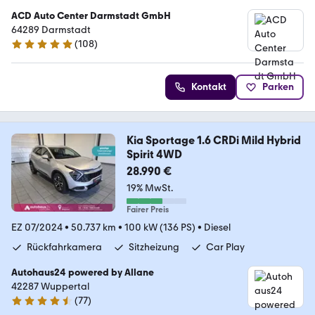
ACD Auto Center Darmstadt GmbH
64289 Darmstadt
(
108
)
4.9 Sterne
Kontakt
Parken
Kia Sportage 1.6 CRDi Mild Hybrid
Spirit 4WD
28.990 €
19% MwSt.
Fairer Preis
EZ 07/2024
•
50.737 km
•
100 kW (136 PS)
•
Diesel
Rückfahrkamera
Sitzheizung
Car Play
Autohaus24 powered by Allane
42287 Wuppertal
(
77
)
4.5 Sterne