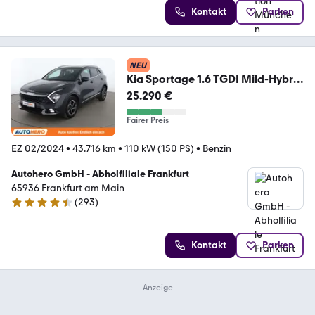
Kontakt
Parken
NEU
Kia Sportage 1.6 TGDI Mild-Hybrid
Vision Aut.*LED*
25.290 €
Fairer Preis
EZ 02/2024
•
43.716 km
•
110 kW (150 PS)
•
Benzin
Autohero GmbH - Abholfiliale Frankfurt
65936 Frankfurt am Main
(
293
)
4.6 Sterne
Kontakt
Parken