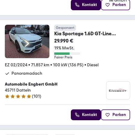
Kontakt
Parken
Gesponsert
Kia Sportage 1.6D GT-Line
AWD*Panorama*Leder*AWR*
29.990 €
19% MwSt.
Fairer Preis
EZ 02/2024
•
71.857 km
•
100 kW (136 PS)
•
Diesel
Panoramadach
Automobile Engbert GmbH
45711 Datteln
(
101
)
4.9 Sterne
Kontakt
Parken