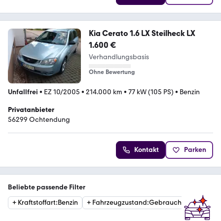
Kia Cerato 1.6 LX Steilheck LX
1.600 €
Verhandlungsbasis
Ohne Bewertung
Unfallfrei
•
EZ 10/2005
•
214.000 km
•
77 kW (105 PS)
•
Benzin
Privatanbieter
56299 Ochtendung
Kontakt
Parken
Beliebte passende Filter
+
Kraftstoffart
:
Benzin
+
Fahrzeugzustand
:
Gebraucht
+
Katego