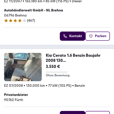
EZ 11/2007
•
165.180 km
•
85 kW (116 PS)
•
Diesel
Autohändlerwelt GmbH - NL Brehna
06796 Brehna
(
467
)
4 Sterne
Kontakt
Parken
Kia Cerato 1.6 Benzin Baujahr
2008 130...
3.550 €
Ohne Bewertung
EZ 07/2008
•
130.000 km
•
77 kW (105 PS)
•
Benzin
Privatanbieter
90762 Fürth