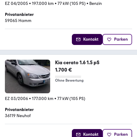
EZ 04/2005
•
197.000 km
•
77 kW (105 PS)
•
Benzin
Privatanbieter
59065 Hamm
Kontakt
Parken
Kia cerato 1.6 1.5 pS
1.700 €
Ohne Bewertung
EZ 03/2006
•
177.000 km
•
77 kW (105 PS)
Privatanbieter
36119 Neuhof
Kontakt
Parken