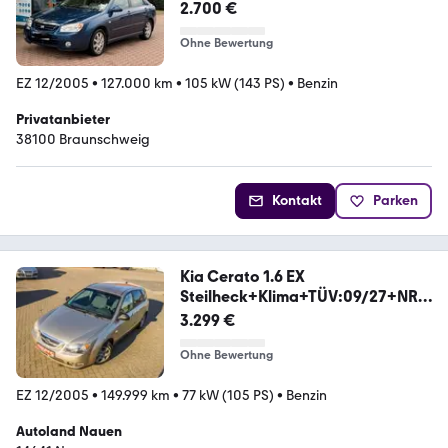
2.700 €
Ohne Bewertung
EZ 12/2005
•
127.000 km
•
105 kW (143 PS)
•
Benzin
Privatanbieter
38100 Braunschweig
Kontakt
Parken
Kia Cerato 1.6 EX
Steilheck+Klima+TÜV:09/27+NR1
01
3.299 €
Ohne Bewertung
EZ 12/2005
•
149.999 km
•
77 kW (105 PS)
•
Benzin
Autoland Nauen