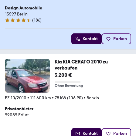
Design Automobile
13597 Berlin
(
186
)
4.7 Sterne
Kontakt
Parken
Kia KIA CERATO 2010 zu
verkaufen
3.200 €
Ohne Bewertung
EZ 10/2010
•
111.600 km
•
78 kW (106 PS)
•
Benzin
Privatanbieter
99089 Erfurt
Kontakt
Parken