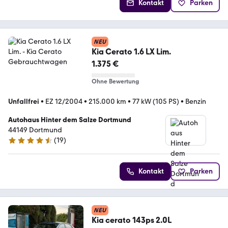
Kontakt
Parken
NEU
Kia Cerato 1.6 LX Lim.
1.375 €
Ohne Bewertung
Unfallfrei
•
EZ 12/2004
•
215.000 km
•
77 kW (105 PS)
•
Benzin
Autohaus Hinter dem Salze Dortmund
44149 Dortmund
(
19
)
4.4 Sterne
Kontakt
Parken
NEU
Kia cerato 143ps 2.0L