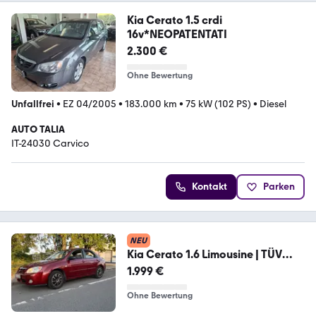
Kia Cerato 1.5 crdi
16v*NEOPATENTATI
2.300 €
Ohne Bewertung
Unfallfrei
•
EZ 04/2005
•
183.000 km
•
75 kW (102 PS)
•
Diesel
AUTO TALIA
IT-24030 Carvico
Kontakt
Parken
NEU
Kia Cerato 1.6 Limousine | TÜV
NEU BIS 04/...
1.999 €
Ohne Bewertung