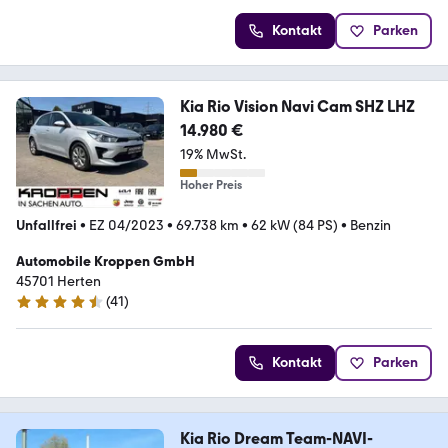
Kontakt
Parken
Kia Rio Vision Navi Cam SHZ LHZ
14.980 €
19% MwSt.
Hoher Preis
Unfallfrei
•
EZ 04/2023
•
69.738 km
•
62 kW (84 PS)
•
Benzin
Automobile Kroppen GmbH
45701 Herten
(
41
)
4.6 Sterne
Kontakt
Parken
Kia Rio Dream Team-NAVI-