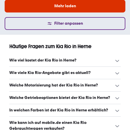
Mehr laden
Filter anpassen
Häufige Fragen zum Kia Rio in Herne
Wie viel kostet der Kia Rio in Herne?
Ein guter Preis für einen Kia Rio in Herne liegt zwischen
Wie viele Kia Rio-Angebote gibt es aktuell?
4.980 € und 12.590 €. (Stand: 7.8.2026)
Es gibt insgesamt 25 Kia Rio bei mobile.de, davon 25
Welche Motorisierung hat der Kia Rio in Herne?
Gebraucht- und 0 Neuwagen. (Stand: 7.8.2026)
Der Kia Rio in Herne hat Leistungen zwischen 75 und 120
Welche Getriebeoptionen bietet der Kia Rio in Herne?
PS. (Stand: 7.8.2026)
Der Kia Rio in Herne ist mit manuellem und
In welchen Farben ist der Kia Rio in Herne erhältlich?
automatischem Getriebe erhältlich. (Stand: 7.8.2026)
Den Kia Rio in Herne gibt es in folgenden Farben: schwarz,
Wie kann ich auf mobile.de einen Kia Rio
weiß, grau, silber, blau, rot und gelb. Die häufigste Farbe
Gebrauchtwagen verkaufen?