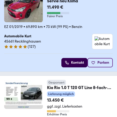
Servie neu Klima
11.490 €
Fairer Preis
EZ 01/2019
•
69.890 km
•
73 kW (99 PS)
•
Benzin
Automobile Kurt
45661 Recklinghausen
(
127
)
4.8 Sterne
Kontakt
Parken
Gesponsert
Kia Rio 1.0 T 120 GT Line 8-fach-
bereift
Lieferung möglich
13.450 €
ggf. zzgl. Lieferkosten
Erhöhter Preis