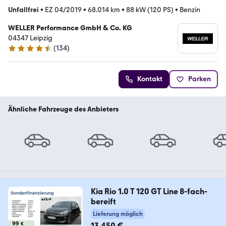
Unfallfrei
•
EZ 04/2019
•
68.014 km
•
88 kW (120 PS)
•
Benzin
WELLER Performance GmbH & Co. KG
04347 Leipzig
(
134
)
4.7 Sterne
Kontakt
Parken
Ähnliche Fahrzeuge des Anbieters
Kia Rio 1.0 T 120 GT Line 8-fach-
bereift
Lieferung möglich
13.450 €