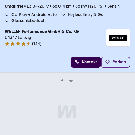
Unfallfrei
•
EZ 04/2019
•
68.014 km
•
88 kW (120 PS)
•
Benzin
CarPlay + Android Auto
Keyless Entry & Go
Glasschiebedach
WELLER Performance GmbH & Co. KG
04347 Leipzig
(
134
)
4.7 Sterne
Kontakt
Parken