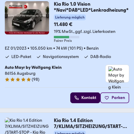
Kia Rio 1.0 Vision
*Navi*DAB*LED*Lenkradheizung*
Lieferung möglich
11.480 €
19% MwSt.
ggf. zzgl. Lieferkosten
Fairer Preis
EZ 01/2023
•
105.050 km
•
74 kW (101 PS)
•
Benzin
LED-Paket
Navigationssystem
DAB-Radio
Auto Mayr by Wolfgang Klein
86156 Augsburg
(
98
)
4.9 Sterne
Kontakt
Parken
Kia Rio 1.4 Edition
7/KLIMA/SITZHEIZUNG/START-
STOP
Lieferung möglich