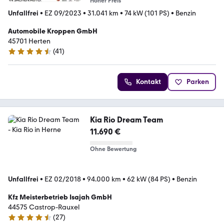
Hoher Preis
Unfallfrei
•
EZ 09/2023
•
31.041 km
•
74 kW (101 PS)
•
Benzin
Automobile Kroppen GmbH
45701 Herten
(
41
)
4.6 Sterne
Kontakt
Parken
Kia Rio Dream Team
11.690 €
Ohne Bewertung
Unfallfrei
•
EZ 02/2018
•
94.000 km
•
62 kW (84 PS)
•
Benzin
Kfz Meisterbetrieb Isajah GmbH
44575 Castrop-Rauxel
(
27
)
4.7 Sterne