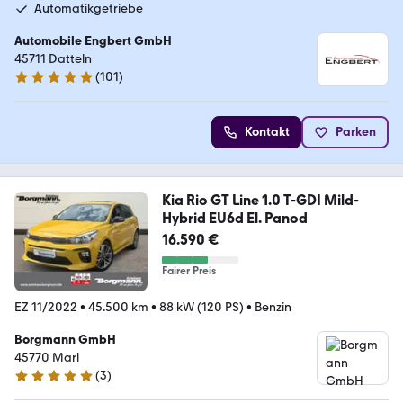
Automatikgetriebe
Automobile Engbert GmbH
45711 Datteln
(
101
)
4.9 Sterne
Kontakt
Parken
Kia Rio GT Line 1.0 T-GDI Mild-
Hybrid EU6d El. Panod
16.590 €
Fairer Preis
EZ 11/2022
•
45.500 km
•
88 kW (120 PS)
•
Benzin
Borgmann GmbH
45770 Marl
(
3
)
5 Sterne