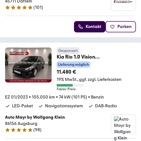
45711 Datteln
(
101
)
4.9 Sterne
Kontakt
Parken
Gesponsert
Kia Rio 1.0 Vision
*Navi*DAB*LED*Lenkradheizung*
Lieferung möglich
11.480 €
19% MwSt.
ggf. zzgl. Lieferkosten
Fairer Preis
EZ 01/2023
•
105.050 km
•
74 kW (101 PS)
•
Benzin
LED-Paket
Navigationssystem
DAB-Radio
Auto Mayr by Wolfgang Klein
86156 Augsburg
(
98
)
4.9 Sterne