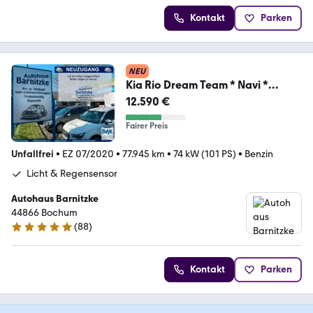
Kontakt
Parken
NEU
Kia Rio Dream Team * Navi *
Kamera * DAB * Klimaauto
12.590 €
Fairer Preis
Unfallfrei
•
EZ 07/2020
•
77.945 km
•
74 kW (101 PS)
•
Benzin
Licht & Regensensor
Autohaus Barnitzke
44866 Bochum
(
88
)
4.8 Sterne
Kontakt
Parken