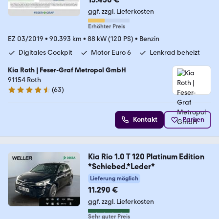
ggf. zzgl. Lieferkosten
Erhöhter Preis
EZ 03/2019
•
90.393 km
•
88 kW (120 PS)
•
Benzin
Digitales Cockpit
Motor Euro 6
Lenkrad beheizt
Kia Roth | Feser-Graf Metropol GmbH
91154 Roth
(
63
)
4.6 Sterne
Kontakt
Parken
Kia Rio 1.0 T 120 Platinum Edition
*Schiebed.*Leder*
Lieferung möglich
11.290 €
ggf. zzgl. Lieferkosten
Sehr guter Preis