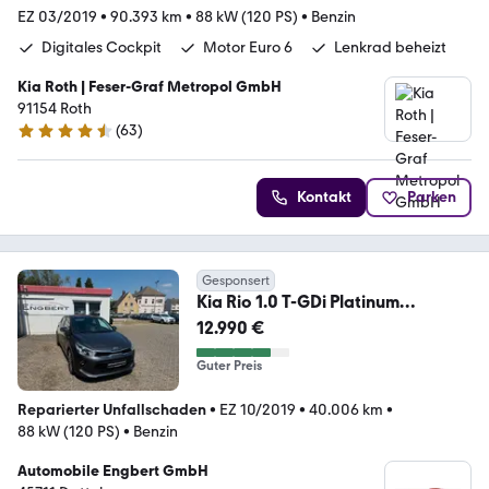
EZ 03/2019
•
90.393 km
•
88 kW (120 PS)
•
Benzin
Digitales Cockpit
Motor Euro 6
Lenkrad beheizt
Kia Roth | Feser-Graf Metropol GmbH
91154 Roth
(
63
)
4.6 Sterne
Kontakt
Parken
Gesponsert
Kia Rio 1.0 T-GDi Platinum
*GD*AWR*Garantie
12.990 €
Guter Preis
Reparierter Unfallschaden
•
EZ 10/2019
•
40.006 km
•
88 kW (120 PS)
•
Benzin
Automobile Engbert GmbH