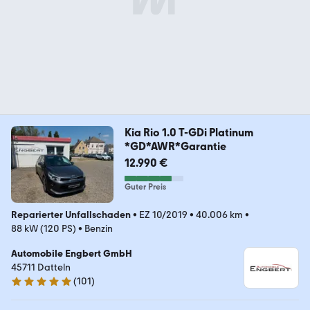
Kia Rio 1.0 T-GDi Platinum
*GD*AWR*Garantie
12.990 €
Guter Preis
Reparierter Unfallschaden
•
EZ 10/2019
•
40.006 km
•
88 kW (120 PS)
•
Benzin
Automobile Engbert GmbH
45711 Datteln
(
101
)
4.9 Sterne