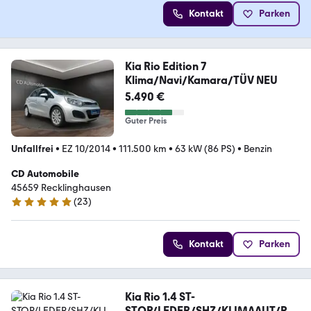
Kontakt
Parken
Kia Rio Edition 7
Klima/Navi/Kamara/TÜV NEU
5.490 €
Guter Preis
Unfallfrei
•
EZ 10/2014
•
111.500 km
•
63 kW (86 PS)
•
Benzin
CD Automobile
45659 Recklinghausen
(
23
)
5 Sterne
Kontakt
Parken
Kia Rio 1.4 ST-
STOP/LEDER/SHZ/KLIMAAUT/PD