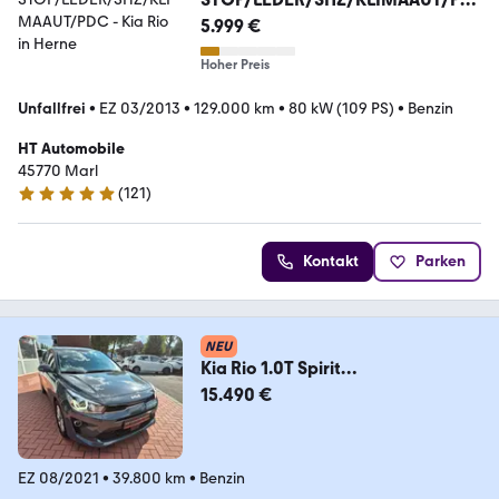
C
5.999 €
Hoher Preis
Unfallfrei
•
EZ 03/2013
•
129.000 km
•
80 kW (109 PS)
•
Benzin
HT Automobile
45770 Marl
(
121
)
4.8 Sterne
Kontakt
Parken
NEU
Kia Rio 1.0T Spirit
DCT*Kamera*AWR*Navi*Sitzheizu
15.490 €
ng
EZ 08/2021
•
39.800 km
•
Benzin