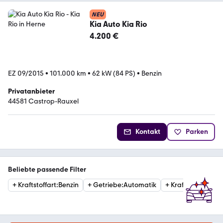
NEU
Kia Auto Kia Rio
4.200 €
EZ 09/2015
•
101.000 km
•
62 kW (84 PS)
•
Benzin
Privatanbieter
44581 Castrop-Rauxel
Kontakt
Parken
Beliebte passende Filter
+
Kraftstoffart
:
Benzin
+
Getriebe
:
Automatik
+
Kraftstoffart
:
Die