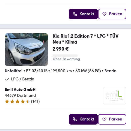
Kontakt
Parken
Kia Rio1.2 Edition 7 * LPG * TÜV
Neu * Klima
2.990 €
Ohne Bewertung
Unfallfrei
•
EZ 03/2012
•
199.500 km
•
63 kW (86 PS)
•
Benzin
LPG / Benzin
Emil Auto GmbH
44379 Dortmund
(
141
)
4.7 Sterne
Kontakt
Parken