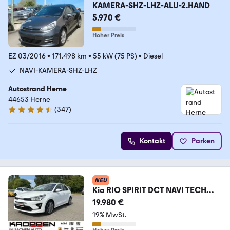
KAMERA-SHZ-LHZ-ALU-2.HAND
5.970 €
Hoher Preis
EZ 03/2016
•
171.498 km
•
55 kW (75 PS)
•
Diesel
NAVI-KAMERA-SHZ-LHZ
Autostrand Herne
44653 Herne
(
347
)
4.5 Sterne
Kontakt
Parken
NEU
Kia RIO SPIRIT DCT NAVI TECH
M+S-Allwetter
19.980 €
19% MwSt.