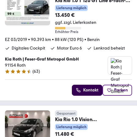
Kia Rio 1.0 T 120 GT Line 8-fach-
bereift
Lieferung möglich
13.450 €
ggf. zzgl. Lieferkosten
Erhöhter Preis
EZ 03/2019
•
90.393 km
•
88 kW (120 PS)
•
Benzin
Digitales Cockpit
Motor Euro 6
Lenkrad beheizt
Kia Roth | Feser-Graf Metropol GmbH
91154 Roth
(
63
)
4.6 Sterne
Kontakt
Parken
Gesponsert
Kia Rio 1.0 Vision
*Navi*DAB*LED*Lenkradheizung*
Lieferung möglich
11.480 €