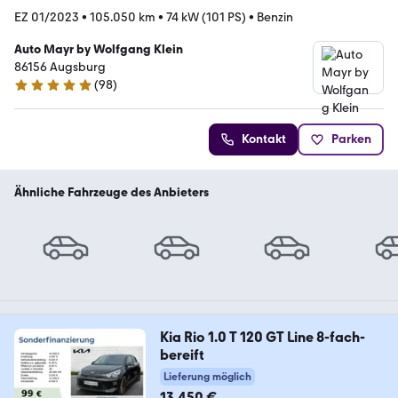
EZ 01/2023
•
105.050 km
•
74 kW (101 PS)
•
Benzin
Auto Mayr by Wolfgang Klein
86156 Augsburg
(
98
)
4.9 Sterne
Kontakt
Parken
Ähnliche Fahrzeuge des Anbieters
Kia Rio 1.0 T 120 GT Line 8-fach-
bereift
Lieferung möglich
13.450 €