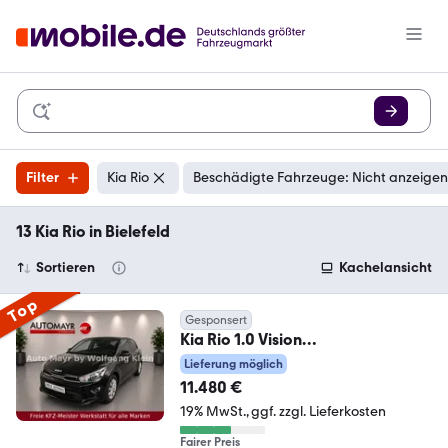
Filter
Kia Rio
Beschädigte Fahrzeuge: Nicht anzeigen
13 Kia Rio in Bielefeld
Sortieren
Kachelansicht
Top
Gesponsert
Kia Rio 1.0 Vision
*Navi*DAB*LED*Lenkradheizung*
Lieferung möglich
11.480 €
19% MwSt.
ggf. zzgl. Lieferkosten
Fairer Preis