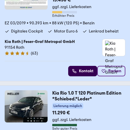
ggf. zzgl. Lieferkosten
Erhöhter Preis
EZ 03/2019
•
90.393 km
•
88 kW (120 PS)
•
Benzin
Digitales Cockpit
Motor Euro 6
Lenkrad beheizt
Kia Roth | Feser-Graf Metropol GmbH
91154 Roth
(
63
)
4.6 Sterne
Kontakt
Parken
Kia Rio 1.0 T 120 Platinum Edition
*Schiebed.*Leder*
Lieferung möglich
11.290 €
ggf. zzgl. Lieferkosten
Sehr guter Preis