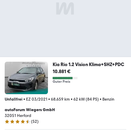
Kia Rio 1.2 Vision Klima+SHZ+PDC
10.881 €
Guter Preis
Unfallfrei
•
EZ 03/2021
•
68.659 km
•
62 kW (84 PS)
•
Benzin
autoForum Wiegers GmbH
32051 Herford
(
52
)
4.7 Sterne