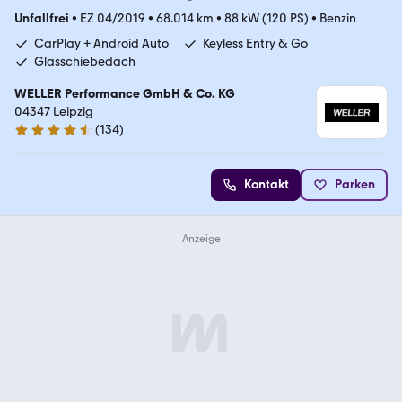
Unfallfrei
•
EZ 04/2019
•
68.014 km
•
88 kW (120 PS)
•
Benzin
CarPlay + Android Auto
Keyless Entry & Go
Glasschiebedach
WELLER Performance GmbH & Co. KG
04347 Leipzig
(
134
)
4.7 Sterne
Kontakt
Parken