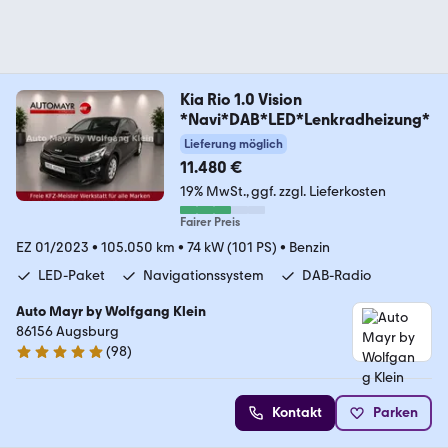
Kia Rio 1.0 Vision
*Navi*DAB*LED*Lenkradheizung*
Lieferung möglich
11.480 €
19% MwSt.
ggf. zzgl. Lieferkosten
Fairer Preis
EZ 01/2023
•
105.050 km
•
74 kW (101 PS)
•
Benzin
LED-Paket
Navigationssystem
DAB-Radio
Auto Mayr by Wolfgang Klein
86156 Augsburg
(
98
)
4.9 Sterne
Kontakt
Parken