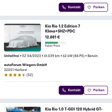
Kontakt
Parken
Kia Rio 1.2 Edition 7
Klima+SHZ+PDC
12.881 €
Fairer Preis
Unfallfrei
•
EZ 04/2023
•
61.039 km
•
62 kW (84 PS)
•
Benzin
autoForum Wiegers GmbH
32051 Herford
(
52
)
4.7 Sterne
Kontakt
Parken
Kia Rio 1.0 T-GDI 120 Hybrid GT-