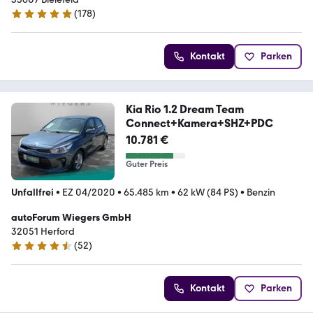
(
178
)
4.9 Sterne
Kontakt
Parken
Kia Rio 1.2 Dream Team
Connect+Kamera+SHZ+PDC
10.781 €
Guter Preis
Unfallfrei
•
EZ 04/2020
•
65.485 km
•
62 kW (84 PS)
•
Benzin
autoForum Wiegers GmbH
32051 Herford
(
52
)
4.7 Sterne
Kontakt
Parken