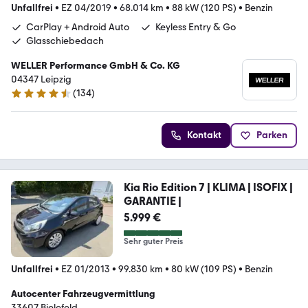
Unfallfrei
•
EZ 04/2019
•
68.014 km
•
88 kW (120 PS)
•
Benzin
CarPlay + Android Auto
Keyless Entry & Go
Glasschiebedach
WELLER Performance GmbH & Co. KG
04347 Leipzig
(
134
)
4.7 Sterne
Kontakt
Parken
Kia Rio Edition 7 | KLIMA | ISOFIX |
GARANTIE |
5.999 €
Sehr guter Preis
Unfallfrei
•
EZ 01/2013
•
99.830 km
•
80 kW (109 PS)
•
Benzin
Autocenter Fahrzeugvermittlung
33607 Bielefeld