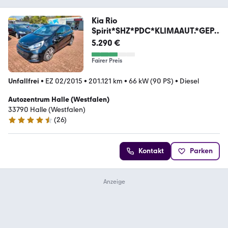
Kia Rio
Spirit*SHZ*PDC*KLIMAAUT.*GEPF
LEGT*S.HEFT*
5.290 €
Fairer Preis
Unfallfrei
•
EZ 02/2015
•
201.121 km
•
66 kW (90 PS)
•
Diesel
Autozentrum Halle (Westfalen)
33790 Halle (Westfalen)
(
26
)
4.5 Sterne
Kontakt
Parken