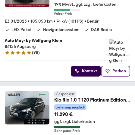
19% MwSt.
ggf. zzgl. Lieferkosten
Fairer Preis
EZ 01/2023
•
105.050 km
•
74 kW (101 PS)
•
Benzin
LED-Paket
Navigationssystem
DAB-Radio
Auto Mayr by Wolfgang Klein
86156 Augsburg
(
98
)
4.9 Sterne
Kontakt
Parken
Gesponsert
Kia Rio 1.0 T 120 Platinum Edition
*Schiebed.*Leder*
Lieferung möglich
11.290 €
ggf. zzgl. Lieferkosten
Sehr guter Preis