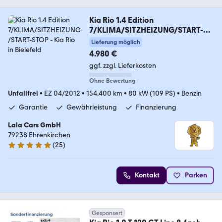
Kia Rio 1.4 Edition
7/KLIMA/SITZHEIZUNG/START-
STOP
Lieferung möglich
4.980 €
ggf. zzgl. Lieferkosten
Ohne Bewertung
Unfallfrei
•
EZ 04/2012
•
154.400 km
•
80 kW (109 PS)
•
Benzin
Garantie
Gewährleistung
Finanzierung
Lala Cars GmbH
79238 Ehrenkirchen
(
25
)
5 Sterne
Kontakt
Parken
Gesponsert