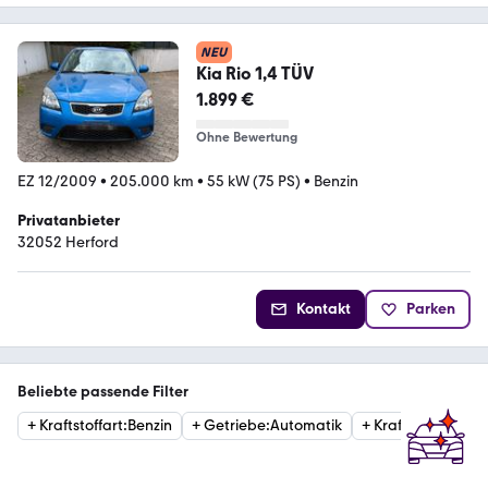
NEU
Kia Rio 1,4 TÜV
1.899 €
Ohne Bewertung
EZ 12/2009
•
205.000 km
•
55 kW (75 PS)
•
Benzin
Privatanbieter
32052 Herford
Kontakt
Parken
Beliebte passende Filter
+
Kraftstoffart
:
Benzin
+
Getriebe
:
Automatik
+
Kraftstoffart
:
Die