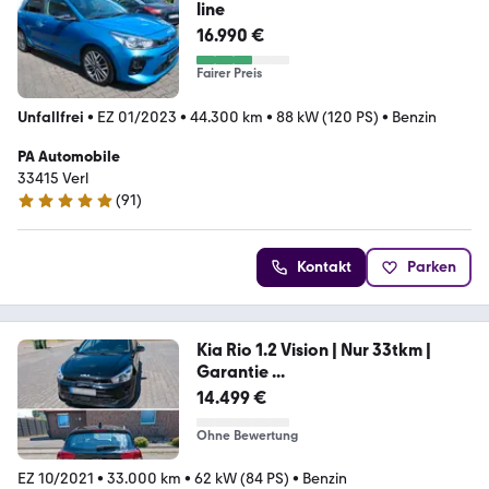
line
16.990 €
Fairer Preis
Unfallfrei
•
EZ 01/2023
•
44.300 km
•
88 kW (120 PS)
•
Benzin
PA Automobile
33415 Verl
(
91
)
5 Sterne
Kontakt
Parken
Kia Rio 1.2 Vision | Nur 33tkm |
Garantie ...
14.499 €
Ohne Bewertung
EZ 10/2021
•
33.000 km
•
62 kW (84 PS)
•
Benzin