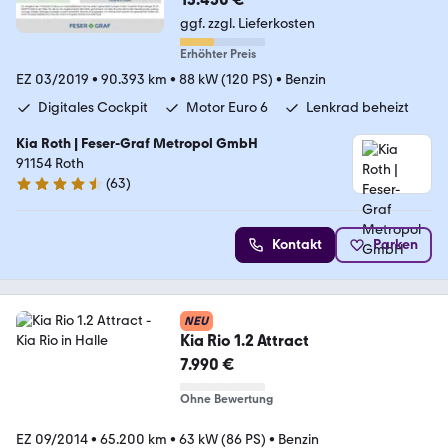
ggf. zzgl. Lieferkosten
Erhöhter Preis
EZ 03/2019
•
90.393 km
•
88 kW (120 PS)
•
Benzin
Digitales Cockpit
Motor Euro 6
Lenkrad beheizt
Kia Roth | Feser-Graf Metropol GmbH
91154 Roth
(
63
)
4.6 Sterne
Kontakt
Parken
NEU
Kia Rio 1.2 Attract
7.990 €
Ohne Bewertung
EZ 09/2014
•
65.200 km
•
63 kW (86 PS)
•
Benzin