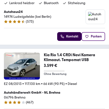
Lenkrad heizbar
Bluetooth
Sitzheizung
Autohaus24
14974 Ludwigsfelde (bei Berlin)
(
573
)
4.3 Sterne
Kontakt
Parken
Kia Rio 1.4 CRDi Navi Kamera
Klimaaut. Tempomat USB
3.599 €
Ohne Bewertung
EZ 08/2013
•
117.130 km
•
66 kW (90 PS)
•
Diesel
Autohändlerwelt GmbH - NL Brehna
06796 Brehna
(
467
)
4 Sterne