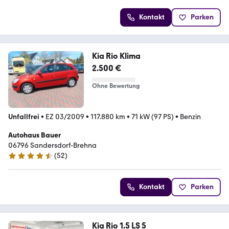
Kontakt
Parken
Kia Rio Klima
2.500 €
Ohne Bewertung
Unfallfrei
•
EZ 03/2009
•
117.880 km
•
71 kW (97 PS)
•
Benzin
Autohaus Bauer
06796 Sandersdorf-Brehna
(
52
)
4.3 Sterne
Kontakt
Parken
Kia Rio 1.5 LS 5