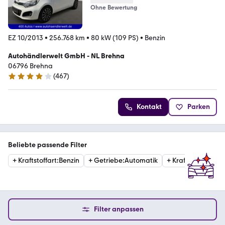
Ohne Bewertung
EZ 10/2013
•
256.768 km
•
80 kW (109 PS)
•
Benzin
Autohändlerwelt GmbH - NL Brehna
06796 Brehna
(
467
)
4 Sterne
Kontakt
Parken
Beliebte passende Filter
+
Kraftstoffart
:
Benzin
+
Getriebe
:
Automatik
+
Kraftstoffart
:
Die
Filter anpassen