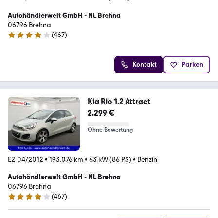
Autohändlerwelt GmbH - NL Brehna
06796 Brehna
(
467
)
4 Sterne
Kontakt
Parken
Kia Rio 1.2 Attract
2.299 €
Ohne Bewertung
EZ 04/2012
•
193.076 km
•
63 kW (86 PS)
•
Benzin
Autohändlerwelt GmbH - NL Brehna
06796 Brehna
(
467
)
4 Sterne