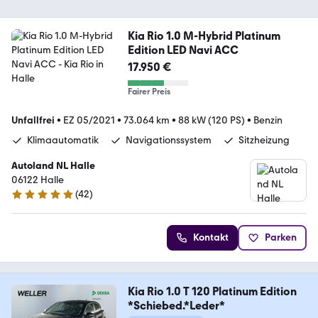
Kia Rio 1.0 M-Hybrid Platinum
Edition LED Navi ACC
17.950 €
Fairer Preis
Unfallfrei
•
EZ 05/2021
•
73.064 km
•
88 kW (120 PS)
•
Benzin
Klimaautomatik
Navigationssystem
Sitzheizung
Autoland NL Halle
06122 Halle
(
42
)
4.8 Sterne
Kontakt
Parken
Kia Rio 1.0 T 120 Platinum Edition
*Schiebed.*Leder*