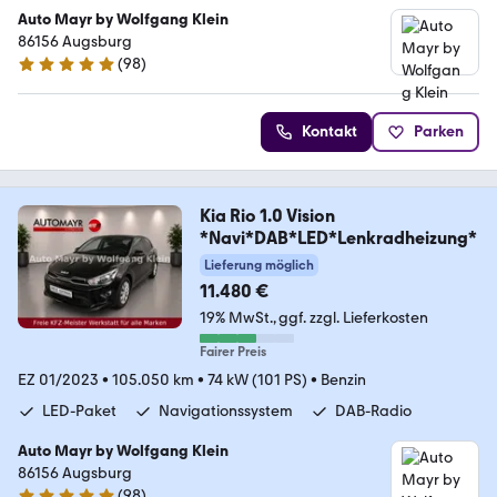
Auto Mayr by Wolfgang Klein
86156 Augsburg
(
98
)
4.9 Sterne
Kontakt
Parken
Kia Rio 1.0 Vision
*Navi*DAB*LED*Lenkradheizung*
Lieferung möglich
11.480 €
19% MwSt.
ggf. zzgl. Lieferkosten
Fairer Preis
EZ 01/2023
•
105.050 km
•
74 kW (101 PS)
•
Benzin
LED-Paket
Navigationssystem
DAB-Radio
Auto Mayr by Wolfgang Klein
86156 Augsburg
(
98
)