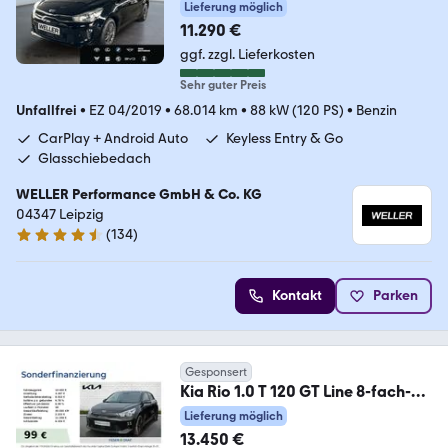
Lieferung möglich
11.290 €
ggf. zzgl. Lieferkosten
Sehr guter Preis
Unfallfrei
•
EZ 04/2019
•
68.014 km
•
88 kW (120 PS)
•
Benzin
CarPlay + Android Auto
Keyless Entry & Go
Glasschiebedach
WELLER Performance GmbH & Co. KG
04347 Leipzig
(
134
)
4.7 Sterne
Kontakt
Parken
Gesponsert
Kia Rio 1.0 T 120 GT Line 8-fach-
bereift
Lieferung möglich
13.450 €