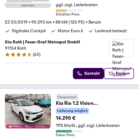
ggf. zzgl. Lieferkosten
Erhöhter Preis
EZ 03/2019
•
90.393 km
•
88 kW (120 PS)
•
Benzin
Digitales Cockpit
Motor Euro 6
Lenkrad beheizt
Kia Roth | Feser-Graf Metropol GmbH
91154 Roth
(
63
)
4.6 Sterne
Kontakt
Parken
Gesponsert
Kia Rio 1.2 Vision
Tempomat|PDC|Sitzhzg
Lieferung möglich
14.290 €
19% MwSt.
ggf. zzgl. Lieferkosten
Fairer Preis