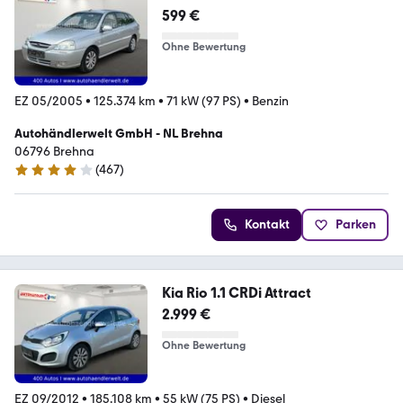
599 €
Ohne Bewertung
EZ 05/2005
•
125.374 km
•
71 kW (97 PS)
•
Benzin
Autohändlerwelt GmbH - NL Brehna
06796 Brehna
(
467
)
4 Sterne
Kontakt
Parken
Kia Rio 1.1 CRDi Attract
2.999 €
Ohne Bewertung
EZ 09/2012
•
185.108 km
•
55 kW (75 PS)
•
Diesel