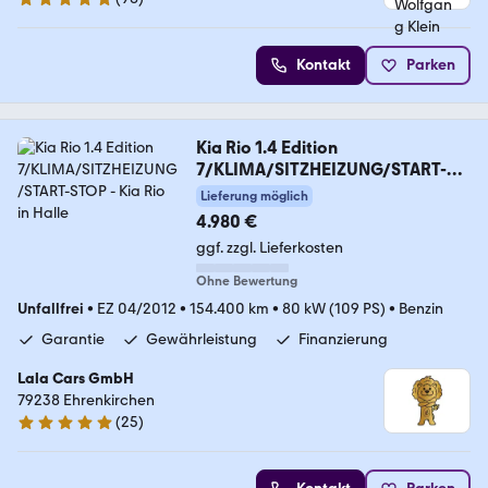
4.9 Sterne
Kontakt
Parken
Kia Rio 1.4 Edition
7/KLIMA/SITZHEIZUNG/START-
STOP
Lieferung möglich
4.980 €
ggf. zzgl. Lieferkosten
Ohne Bewertung
Unfallfrei
•
EZ 04/2012
•
154.400 km
•
80 kW (109 PS)
•
Benzin
Garantie
Gewährleistung
Finanzierung
Lala Cars GmbH
79238 Ehrenkirchen
(
25
)
5 Sterne