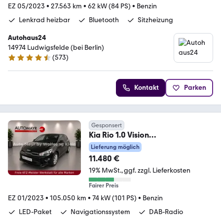
EZ 05/2023
•
27.563 km
•
62 kW (84 PS)
•
Benzin
Lenkrad heizbar
Bluetooth
Sitzheizung
Autohaus24
14974 Ludwigsfelde (bei Berlin)
(
573
)
4.3 Sterne
Kontakt
Parken
Gesponsert
Kia Rio 1.0 Vision
*Navi*DAB*LED*Lenkradheizung*
Lieferung möglich
11.480 €
19% MwSt.
ggf. zzgl. Lieferkosten
Fairer Preis
EZ 01/2023
•
105.050 km
•
74 kW (101 PS)
•
Benzin
LED-Paket
Navigationssystem
DAB-Radio