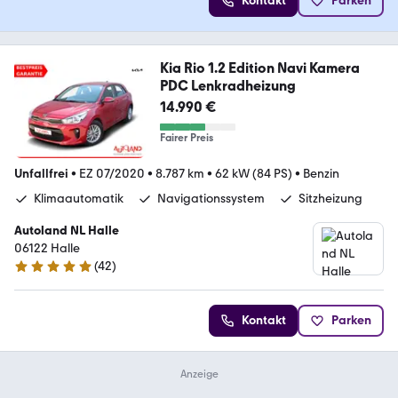
Kontakt
Parken
Kia Rio 1.2 Edition Navi Kamera
PDC Lenkradheizung
14.990 €
Fairer Preis
Unfallfrei
•
EZ 07/2020
•
8.787 km
•
62 kW (84 PS)
•
Benzin
Klimaautomatik
Navigationssystem
Sitzheizung
Autoland NL Halle
06122 Halle
(
42
)
4.8 Sterne
Kontakt
Parken