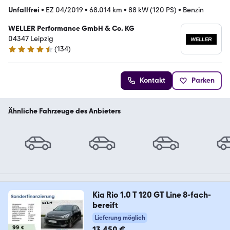
Unfallfrei
•
EZ 04/2019
•
68.014 km
•
88 kW (120 PS)
•
Benzin
WELLER Performance GmbH & Co. KG
04347 Leipzig
(
134
)
4.7 Sterne
Kontakt
Parken
Ähnliche Fahrzeuge des Anbieters
Kia Rio 1.0 T 120 GT Line 8-fach-
bereift
Lieferung möglich
13.450 €