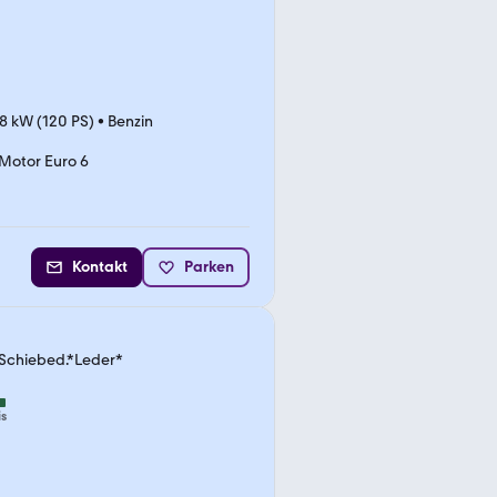
8 kW (120 PS)
•
Benzin
Motor Euro 6
Kontakt
Parken
 *Schiebed.*Leder*
is