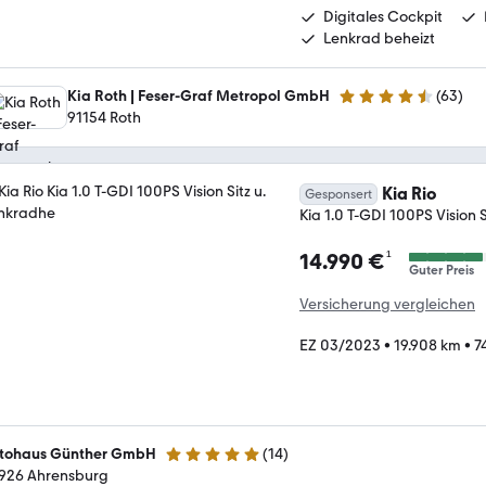
Digitales Cockpit
Lenkrad beheizt
Kia Roth | Feser-Graf Metropol GmbH
(
63
)
4.6 Sterne
91154 Roth
Kia Rio
Gesponsert
Kia 1.0 T-GDI 100PS Vision 
¹
14.990 €
Guter Preis
Versicherung vergleichen
EZ 03/2023
•
19.908 km
•
7
tohaus Günther GmbH
(
14
)
5 Sterne
926 Ahrensburg