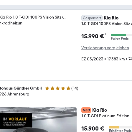
Kia Rio
Gesponsert
1.0 T-GDI 100PS Vision Sitz
¹
15.990 €
Fairer Preis
Versicherung vergleichen
EZ 03/2023
•
17.383 km
•
7
tohaus Günther GmbH
(
14
)
5 Sterne
926 Ahrensburg
Kia Rio
NEU
1.0 T-GDI Platinum Edition
15.900 €
Erhöhter Preis