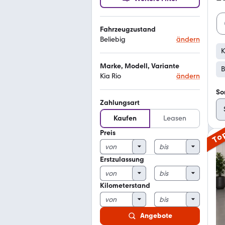
Fahrzeugzustand
Beliebig
ändern
K
Marke, Modell, Variante
B
Kia Rio
ändern
So
Zahlungsart
Kaufen
Leasen
Preis
To
Erstzulassung
Kilometerstand
Angebote