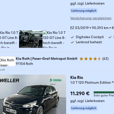
ggf. zzgl. Lieferkosten
Lieferung möglich
Versicherung vergleichen
EZ 03/2019
•
90.393 km
•
8
Digitales Cockpit
Lenkrad beheizt
Kia Roth | Feser-Graf Metropol GmbH
(
63
)
4.6 Sterne
91154 Roth
Kia Rio
1.0 T 120 Platinum Edition
11.290 €
Sehr guter Pre
ggf. zzgl. Lieferkosten
Lieferung möglich