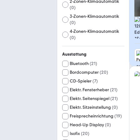
2-Zonen-Klimaautomatik
(
0
)
3-Zonen-Klimaautomatik
(
0
)
4-Zonen-Klimaautomatik
(
0
)
Ausstattung
Bluetooth
(
21
)
Bordcomputer
(
20
)
CD-Spieler
(
7
)
Elektr. Fensterheber
(
21
)
Elektr. Seitenspiegel
(
21
)
Elektr. Sitzeinstellung
(
0
)
Freisprecheinrichtung
(
19
)
Head-Up Display
(
0
)
Isofix
(
20
)