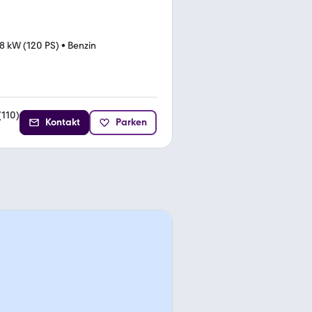
8 kW (120 PS)
•
Benzin
(
110
)
Kontakt
Parken