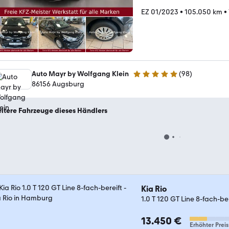
EZ 01/2023
•
105.050 km
•
Auto Mayr by Wolfgang Klein
(
98
)
4.9 Sterne
86156 Augsburg
itere Fahrzeuge dieses Händlers
Kia Rio
1.0 T 120 GT Line 8-fach-ber
13.450 €
Erhöhter Preis