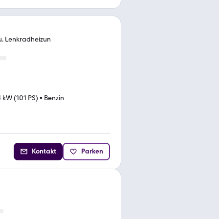
 u. Lenkradheizun
4 kW (101 PS)
•
Benzin
Kontakt
Parken