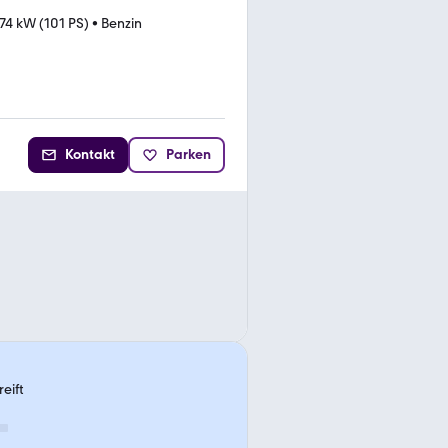
74 kW (101 PS)
•
Benzin
Kontakt
Parken
eift