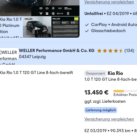
Versicherung vergleichen
Unfallfrei
•
EZ 04/2019
•
6
CarPlay + Android Auto
Glasschiebedach
WELLER Performance GmbH & Co. KG
(
134
)
4.7 Sterne
04347 Leipzig
Kia Rio
Gesponsert
1.0 T 120 GT Line 8-fach-ber
13.450 €
Erhöhter Preis
ggf. zzgl. Lieferkosten
Lieferung möglich
Versicherung vergleichen
EZ 03/2019
•
90.393 km
•
8