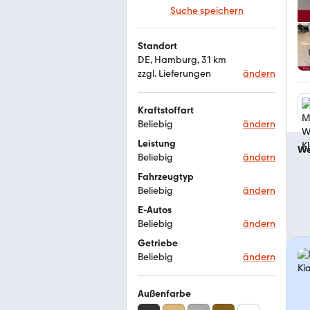
Suche speichern
Standort
DE, Hamburg, 31 km
zzgl. Lieferungen
ändern
Kraftstoffart
Beliebig
ändern
Leistung
We
Beliebig
ändern
Fahrzeugtyp
Beliebig
ändern
E-Autos
Beliebig
ändern
Getriebe
Beliebig
ändern
Außenfarbe