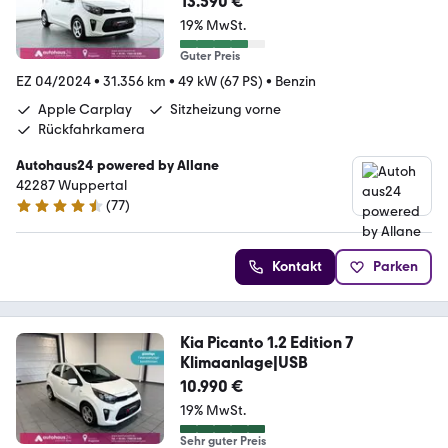
13.590 €
19% MwSt.
Guter Preis
EZ 04/2024
•
31.356 km
•
49 kW (67 PS)
•
Benzin
Apple Carplay
Sitzheizung vorne
Rückfahrkamera
Autohaus24 powered by Allane
42287 Wuppertal
(
77
)
4.5 Sterne
Kontakt
Parken
Kia Picanto 1.2 Edition 7
Klimaanlage|USB
10.990 €
19% MwSt.
Sehr guter Preis