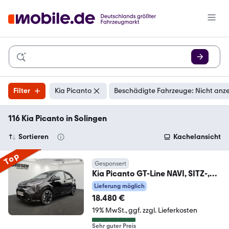
Filter
Kia Picanto
Beschädigte Fahrzeuge: Nicht anz
116 Kia Picanto in Solingen
Sortieren
Kachelansicht
Top
Gesponsert
Kia Picanto GT-Line NAVI, SITZ-,
LENKRADHEIZUNG, TEM
Lieferung möglich
18.480 €
19% MwSt.
ggf. zzgl. Lieferkosten
Sehr guter Preis