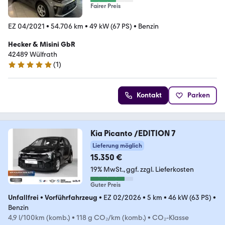
Fairer Preis
EZ 04/2021
•
54.706 km
•
49 kW (67 PS)
•
Benzin
Hecker & Misini GbR
42489 Wülfrath
(
1
)
5 Sterne
Kontakt
Parken
Kia Picanto /EDITION 7
Lieferung möglich
15.350 €
19% MwSt.
ggf. zzgl. Lieferkosten
Guter Preis
Unfallfrei
•
Vorführfahrzeug
•
EZ 02/2026
•
5 km
•
46 kW (63 PS)
•
Benzin
4,9 l/100km (komb.)
•
118 g CO₂/km (komb.)
•
CO₂-Klasse