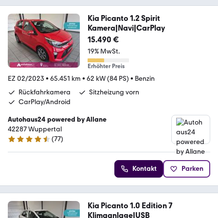
Kia Picanto 1.2 Spirit
Kamera|Navi|CarPlay
15.490 €
19% MwSt.
Erhöhter Preis
EZ 02/2023
•
65.451 km
•
62 kW (84 PS)
•
Benzin
Rückfahrkamera
Sitzheizung vorn
CarPlay/Android
Autohaus24 powered by Allane
42287 Wuppertal
(
77
)
4.5 Sterne
Kontakt
Parken
Kia Picanto 1.0 Edition 7
Klimaanlage|USB