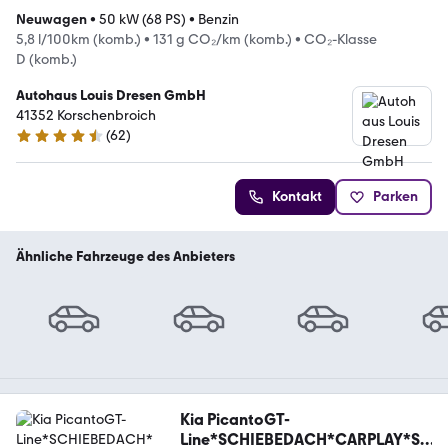
Neuwagen
•
50 kW (68 PS)
•
Benzin
5,8 l/100km (komb.)
•
131 g CO₂/km (komb.)
•
CO₂-Klasse
D (komb.)
Autohaus Louis Dresen GmbH
41352 Korschenbroich
(
62
)
4.6 Sterne
Kontakt
Parken
Ähnliche Fahrzeuge des Anbieters
Kia PicantoGT-
Line*SCHIEBEDACH*CARPLAY*SH