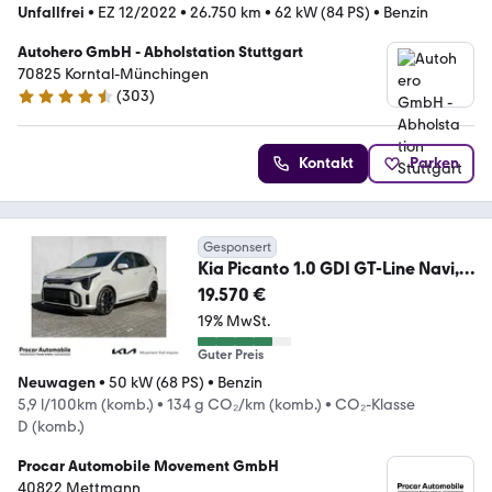
Unfallfrei
•
EZ 12/2022
•
26.750 km
•
62 kW (84 PS)
•
Benzin
Autohero GmbH - Abholstation Stuttgart
70825 Korntal-Münchingen
(
303
)
4.4 Sterne
Kontakt
Parken
Gesponsert
Kia Picanto 1.0 GDI GT-Line Navi,
Kamera, Sitzheizun
19.570 €
19% MwSt.
Guter Preis
Neuwagen
•
50 kW (68 PS)
•
Benzin
5,9 l/100km (komb.)
•
134 g CO₂/km (komb.)
•
CO₂-Klasse
D (komb.)
Procar Automobile Movement GmbH
40822 Mettmann