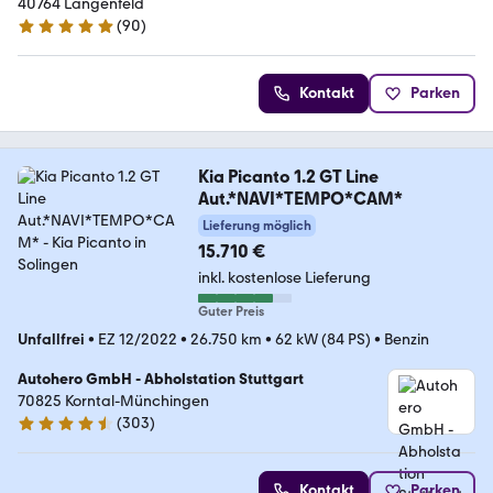
40764 Langenfeld
(
90
)
4.9 Sterne
Kontakt
Parken
Kia Picanto 1.2 GT Line
Aut.*NAVI*TEMPO*CAM*
Lieferung möglich
15.710 €
inkl. kostenlose Lieferung
Guter Preis
Unfallfrei
•
EZ 12/2022
•
26.750 km
•
62 kW (84 PS)
•
Benzin
Autohero GmbH - Abholstation Stuttgart
70825 Korntal-Münchingen
(
303
)
4.4 Sterne
Kontakt
Parken