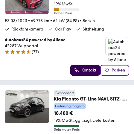
19% MwSt.
Hoher Preis
EZ 03/2023
•
69.778 km
•
62 kW (84 PS)
•
Benzin
Rückfahrkamera
Car Play
Sitzheizung
Autohaus24 powered by Allane
42287 Wuppertal
(
77
)
4.5 Sterne
Kontakt
Parken
Gesponsert
Kia Picanto GT-Line NAVI, SITZ-,
LENKRADHEIZUNG, TEM
Lieferung möglich
18.480 €
19% MwSt.
ggf. zzgl. Lieferkosten
Sehr guter Preis