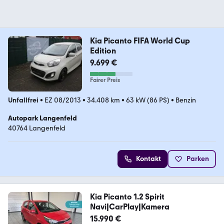
Kia Picanto FIFA World Cup
Edition
9.699 €
Fairer Preis
Unfallfrei
•
EZ 08/2013
•
34.408 km
•
63 kW (86 PS)
•
Benzin
Autopark Langenfeld
40764 Langenfeld
Kontakt
Parken
Kia Picanto 1.2 Spirit
Navi|CarPlay|Kamera
15.990 €