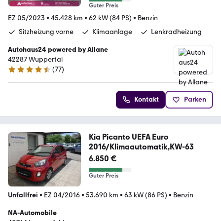
Guter Preis
EZ 05/2023
•
45.428 km
•
62 kW (84 PS)
•
Benzin
Sitzheizung vorne
Klimaanlage
Lenkradheizung
Autohaus24 powered by Allane
42287 Wuppertal
(
77
)
4.5 Sterne
Kontakt
Parken
Kia Picanto UEFA Euro
2016/Klimaautomatik,KW-63
6.850 €
Guter Preis
Unfallfrei
•
EZ 04/2016
•
53.690 km
•
63 kW (86 PS)
•
Benzin
NA-Automobile