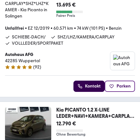
Z*LHZ*KAMER
13.695 €
Fairer Preis
Unfallfrei
•
EZ 12/2019
•
60.571 km
•
74 kW (101 PS)
•
Benzin
SCHIEBE-DACH/
SHZ/LHZ/KAMERA/CARPLAY
VOLLLEDER/SPORTPAKET
Autohaus AFG
42285 Wuppertal
(
92
)
5 Sterne
Kontakt
Parken
Kia PICANTO 1.2 X-LINE
LEDER+NAVI+KAMERA+CARPLAY
+SIT
12.790 €
Ohne Bewertung