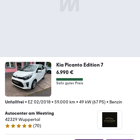
Kia Picanto Edition 7
6.990 €
Sehr guter Preis
Unfallfrei
•
EZ 02/2018
•
59.000 km
•
49 kW (67 PS)
•
Benzin
Autocenter am Westring
42329 Wuppertal
(
70
)
5 Sterne