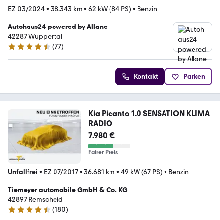
EZ 03/2024
•
38.343 km
•
62 kW (84 PS)
•
Benzin
Autohaus24 powered by Allane
42287 Wuppertal
(
77
)
4.5 Sterne
Kontakt
Parken
Kia Picanto 1.0 SENSATION KLIMA
RADIO
7.980 €
Fairer Preis
Unfallfrei
•
EZ 07/2017
•
36.681 km
•
49 kW (67 PS)
•
Benzin
Tiemeyer automobile GmbH & Co. KG
42897 Remscheid
(
180
)
4.6 Sterne