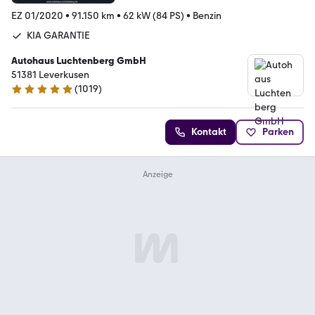
EZ 01/2020
•
91.150 km
•
62 kW (84 PS)
•
Benzin
KIA GARANTIE
Autohaus Luchtenberg GmbH
51381 Leverkusen
(
1019
)
4.8 Sterne
Kontakt
Parken