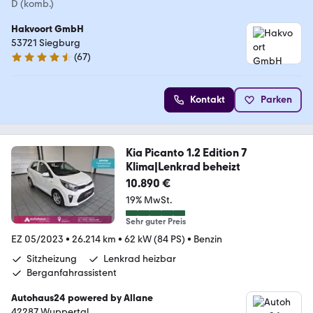
D (komb.)
Hakvoort GmbH
53721 Siegburg
(
67
)
4.3 Sterne
Kontakt
Parken
Kia Picanto 1.2 Edition 7
Klima|Lenkrad beheizt
10.890 €
19% MwSt.
Sehr guter Preis
EZ 05/2023
•
26.214 km
•
62 kW (84 PS)
•
Benzin
Sitzheizung
Lenkrad heizbar
Berganfahrassistent
Autohaus24 powered by Allane
42287 Wuppertal