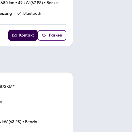
.680 km
•
49 kW (67 PS)
•
Benzin
heizung
Bluetooth
Kontakt
Parken
.872KM*
ng
6 kW (63 PS)
•
Benzin