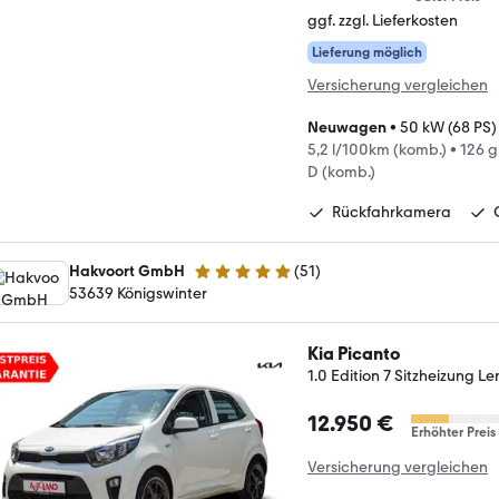
ggf. zzgl. Lieferkosten
Lieferung möglich
Versicherung vergleichen
Neuwagen
•
50 kW (68 PS)
5,2 l/100km (komb.)
•
126 
D (komb.)
Rückfahrkamera
Hakvoort GmbH
(
51
)
5 Sterne
53639 Königswinter
Kia Picanto
1.0 Edition 7 Sitzheizung 
12.950 €
Erhöhter Preis
Versicherung vergleichen