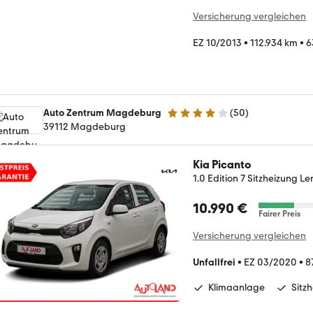
Versicherung vergleichen
EZ 10/2013
•
112.934 km
•
6
Auto Zentrum Magdeburg
(
50
)
4 Sterne
39112 Magdeburg
Kia Picanto
1.0 Edition 7 Sitzheizung 
10.990 €
Fairer Preis
Versicherung vergleichen
Unfallfrei
•
EZ 03/2020
•
8
Klimaanlage
Sitz