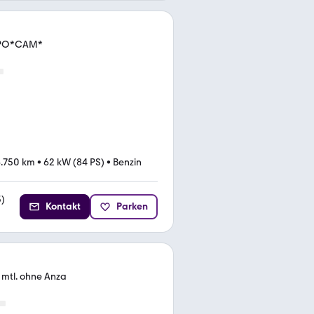
EMPO*CAM*
.750 km
•
62 kW (84 PS)
•
Benzin
3
)
Kontakt
Parken
 mtl. ohne Anza