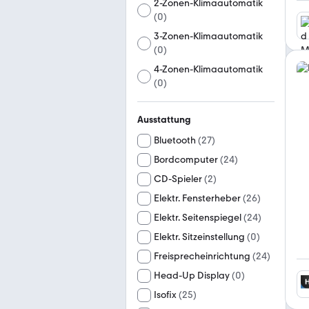
2-Zonen-Klimaautomatik
(
0
)
3-Zonen-Klimaautomatik
(
0
)
4-Zonen-Klimaautomatik
(
0
)
Ausstattung
Bluetooth
(
27
)
Bordcomputer
(
24
)
CD-Spieler
(
2
)
Elektr. Fensterheber
(
26
)
Elektr. Seitenspiegel
(
24
)
Elektr. Sitzeinstellung
(
0
)
Freisprecheinrichtung
(
24
)
Head-Up Display
(
0
)
Isofix
(
25
)