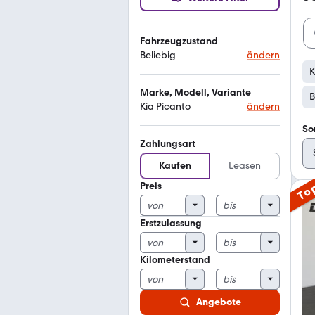
Fahrzeugzustand
Beliebig
ändern
K
Marke, Modell, Variante
B
Kia Picanto
ändern
So
Zahlungsart
Kaufen
Leasen
Preis
To
Erstzulassung
Kilometerstand
Angebote