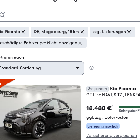
ia Picanto
DE, Magdeburg, 18 km
zzgl. Lieferungen
eschädigte Fahrzeuge: Nicht anzeigen
rtieren nach
p
Kia Picanto
Gesponsert
GT-Line NAVI, SITZ-, LEN
¹
18.480 €
Sehr guter P
ggf. zzgl. Lieferkosten
Lieferung möglich
Versicherung vergleichen