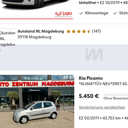
Unfallfrei
•
EZ 10/2019
•
48
Klimaanlage
Sitz
Autoland NL Magdeburg
(
147
)
4.6 Sterne
39118 Magdeburg
Kia Picanto
*KLIMA*TÜV NEU*ERST 43
5.450 €
Ohne Bewertu
Versicherung vergleichen
EZ 02/2011
•
43.723 km
•
4