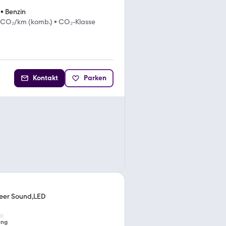
•
Benzin
 CO₂/km (komb.)
•
CO₂-Klasse
Kontakt
Parken
neer Sound,LED
ung