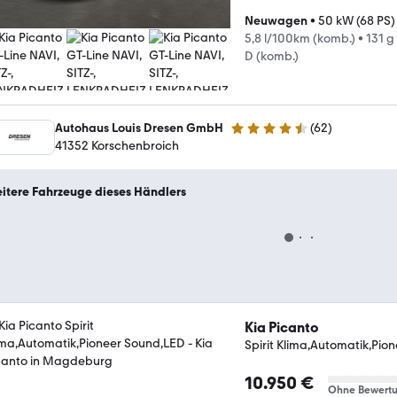
Neuwagen
•
50 kW (68 PS)
5,8 l/100km (komb.)
•
131 g
D (komb.)
Autohaus Louis Dresen GmbH
(
62
)
4.6 Sterne
41352 Korschenbroich
itere Fahrzeuge dieses Händlers
Kia Picanto
Spirit Klima,Automatik,Pio
10.950 €
Ohne Bewert