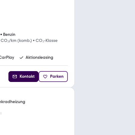
•
Benzin
g CO₂/km (komb.)
•
CO₂-Klasse
CarPlay
Aktionsleasing
Kontakt
Parken
Lenkradheizung