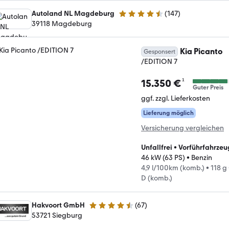
Autoland NL Magdeburg
(
147
)
4.6 Sterne
39118 Magdeburg
Kia Picanto
Gesponsert
/EDITION 7
¹
15.350 €
Guter Preis
ggf. zzgl. Lieferkosten
Lieferung möglich
Versicherung vergleichen
Unfallfrei
•
Vorführfahrzeu
46 kW (63 PS)
•
Benzin
4,9 l/100km (komb.)
•
118 g
D (komb.)
Hakvoort GmbH
(
67
)
4.3 Sterne
53721 Siegburg