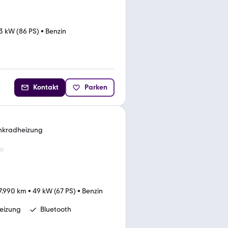
3 kW (86 PS)
•
Benzin
Kontakt
Parken
Lenkradheizung
7.990 km
•
49 kW (67 PS)
•
Benzin
heizung
Bluetooth