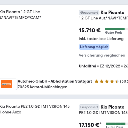
Kia Picanto
Gesponsert
1.2 GT Line Aut.*NAVI*T
15.710 €
Guter Preis
inkl. kostenlose Lieferung
Lieferung möglich
Versicherung vergleichen
Unfallfrei
•
EZ 12/2022
•
26
Autohero GmbH - Abholstation Stuttgart
(
30
4.4 Sterne
70825 Korntal-Münchingen
Kia Picanto
Gesponsert
PE2 1.0 GDI MT VISION 145
¹
17.150 €
Guter Preis