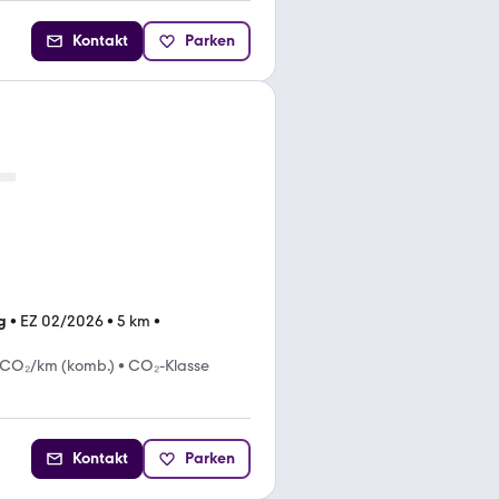
Kontakt
Parken
g
•
EZ 02/2026
•
5 km
•
 CO₂/km (komb.)
•
CO₂-Klasse
Kontakt
Parken