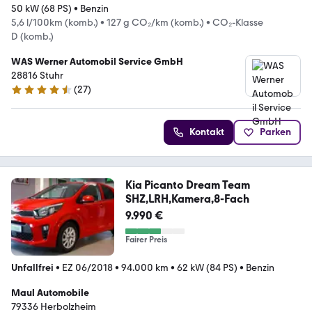
50 kW (68 PS)
•
Benzin
5,6 l/100km (komb.)
•
127 g CO₂/km (komb.)
•
CO₂-Klasse
D (komb.)
WAS Werner Automobil Service GmbH
28816 Stuhr
(
27
)
4.7 Sterne
Kontakt
Parken
Kia Picanto Dream Team
SHZ,LRH,Kamera,8-Fach
9.990 €
Fairer Preis
Unfallfrei
•
EZ 06/2018
•
94.000 km
•
62 kW (84 PS)
•
Benzin
Maul Automobile
79336 Herbolzheim