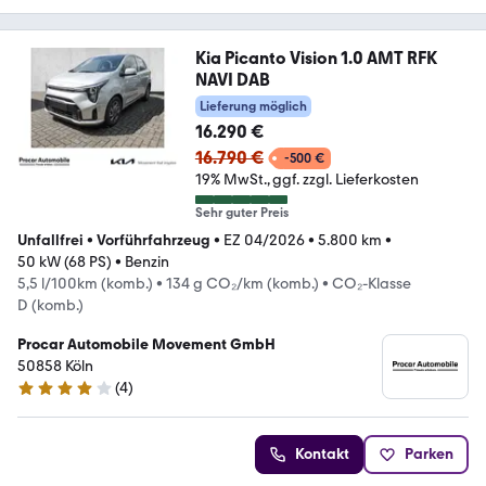
Kia Picanto Vision 1.0 AMT RFK
NAVI DAB
Lieferung möglich
16.290 €
16.790 €
-500 €
19% MwSt.
ggf. zzgl. Lieferkosten
Sehr guter Preis
Unfallfrei
•
Vorführfahrzeug
•
EZ 04/2026
•
5.800 km
•
50 kW (68 PS)
•
Benzin
5,5 l/100km (komb.)
•
134 g CO₂/km (komb.)
•
CO₂-Klasse
D (komb.)
Procar Automobile Movement GmbH
50858 Köln
(
4
)
3.9 Sterne
Kontakt
Parken