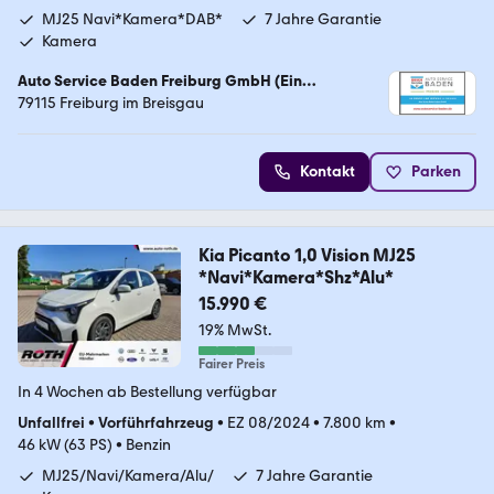
MJ25 Navi*Kamera*DAB*
7 Jahre Garantie
Kamera
Auto Service Baden Freiburg GmbH (Ein
Unternehmen der Auto Roth Gruppe)
79115 Freiburg im Breisgau
Kontakt
Parken
Kia Picanto 1,0 Vision MJ25
*Navi*Kamera*Shz*Alu*
15.990 €
19% MwSt.
Fairer Preis
In 4 Wochen ab Bestellung verfügbar
Unfallfrei
•
Vorführfahrzeug
•
EZ 08/2024
•
7.800 km
•
46 kW (63 PS)
•
Benzin
MJ25/Navi/Kamera/Alu/
7 Jahre Garantie