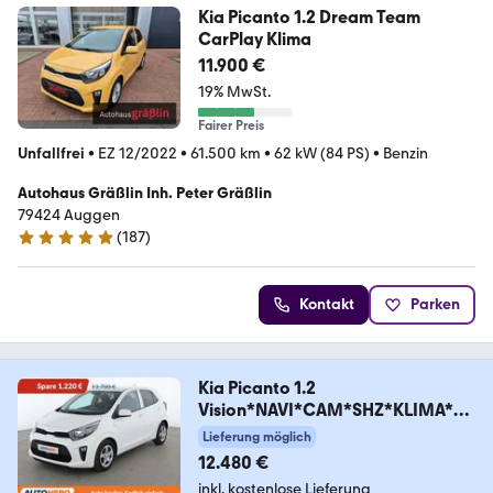
Kia Picanto 1.2 Dream Team
CarPlay Klima
11.900 €
19% MwSt.
Fairer Preis
Unfallfrei
•
EZ 12/2022
•
61.500 km
•
62 kW (84 PS)
•
Benzin
Autohaus Gräßlin Inh. Peter Gräßlin
79424 Auggen
(
187
)
4.9 Sterne
Kontakt
Parken
Kia Picanto 1.2
Vision*NAVI*CAM*SHZ*KLIMA*D
AB*
Lieferung möglich
12.480 €
inkl. kostenlose Lieferung