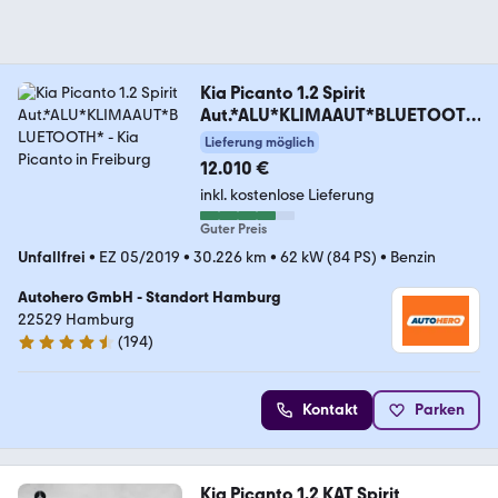
Kia Picanto 1.2 Spirit
Aut.*ALU*KLIMAAUT*BLUETOOTH
*
Lieferung möglich
12.010 €
inkl. kostenlose Lieferung
Guter Preis
Unfallfrei
•
EZ 05/2019
•
30.226 km
•
62 kW (84 PS)
•
Benzin
Autohero GmbH - Standort Hamburg
22529 Hamburg
(
194
)
4.6 Sterne
Kontakt
Parken
Kia Picanto 1.2 KAT Spirit