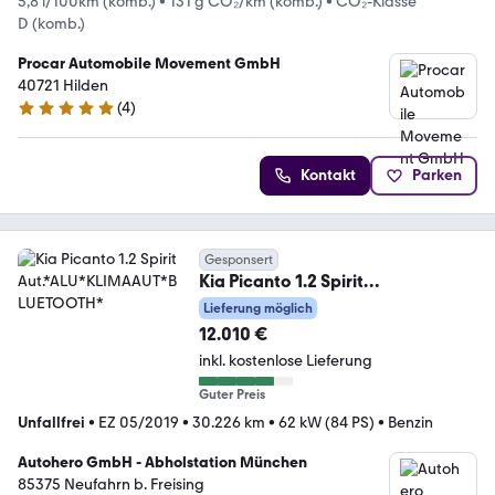
5,8 l/100km (komb.)
•
131 g CO₂/km (komb.)
•
CO₂-Klasse
D (komb.)
Procar Automobile Movement GmbH
40721 Hilden
(
4
)
4.8 Sterne
Kontakt
Parken
Gesponsert
Kia Picanto 1.2 Spirit
Aut.*ALU*KLIMAAUT*BLUETOOTH
Lieferung möglich
*
12.010 €
inkl. kostenlose Lieferung
Guter Preis
Unfallfrei
•
EZ 05/2019
•
30.226 km
•
62 kW (84 PS)
•
Benzin
Autohero GmbH - Abholstation München
85375 Neufahrn b. Freising