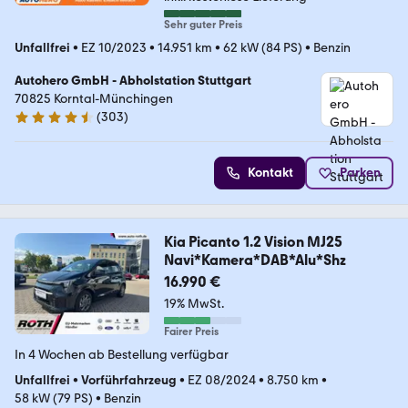
Sehr guter Preis
Unfallfrei
•
EZ 10/2023
•
14.951 km
•
62 kW (84 PS)
•
Benzin
Autohero GmbH - Abholstation Stuttgart
70825 Korntal-Münchingen
(
303
)
4.4 Sterne
Kontakt
Parken
Kia Picanto 1.2 Vision MJ25
Navi*Kamera*DAB*Alu*Shz
16.990 €
19% MwSt.
Fairer Preis
In 4 Wochen ab Bestellung verfügbar
Unfallfrei
•
Vorführfahrzeug
•
EZ 08/2024
•
8.750 km
•
58 kW (79 PS)
•
Benzin