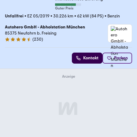
Guter Preis
Unfallfrei
•
EZ 05/2019
•
30.226 km
•
62 kW (84 PS)
•
Benzin
Autohero GmbH - Abholstation München
85375 Neufahrn b. Freising
(
230
)
4.4 Sterne
Kontakt
Parken