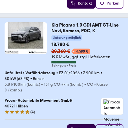
Kontakt
Parken
Kia Picanto 1.0 GDI AMT GT-Line
Navi, Kamera, PDC, K
Lieferung möglich
18.780 €
20.360 €
-1.580 €
19% MwSt.
ggf. zzgl. Lieferkosten
Sehr guter Preis
Unfallfrei
•
Vorführfahrzeug
•
EZ 01/2026
•
3.900 km
•
50 kW (68 PS)
•
Benzin
5,8 l/100km (komb.)
•
131 g CO₂/km (komb.)
•
CO₂-Klasse
D (komb.)
Procar Automobile Movement GmbH
40721 Hilden
(
4
)
4.8 Sterne