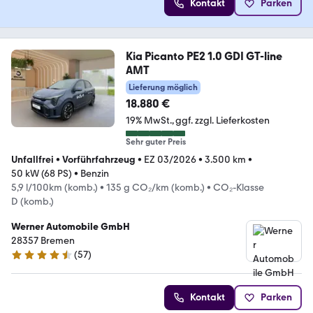
Kontakt
Parken
Kia Picanto PE2 1.0 GDI GT-line
AMT
Lieferung möglich
18.880 €
19% MwSt.
ggf. zzgl. Lieferkosten
Sehr guter Preis
Unfallfrei
•
Vorführfahrzeug
•
EZ 03/2026
•
3.500 km
•
50 kW (68 PS)
•
Benzin
5,9 l/100km (komb.)
•
135 g CO₂/km (komb.)
•
CO₂-Klasse
D (komb.)
Werner Automobile GmbH
28357 Bremen
(
57
)
4.6 Sterne
Kontakt
Parken