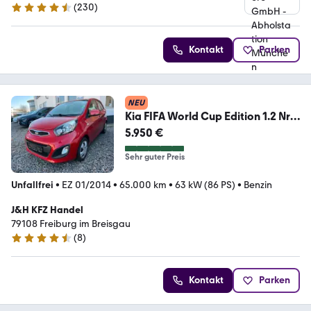
(
230
)
4.4 Sterne
Kontakt
Parken
NEU
Kia FIFA World Cup Edition 1.2 Nr.
2
5.950 €
Sehr guter Preis
Unfallfrei
•
EZ 01/2014
•
65.000 km
•
63 kW (86 PS)
•
Benzin
J&H KFZ Handel
79108 Freiburg im Breisgau
(
8
)
4.4 Sterne
Kontakt
Parken