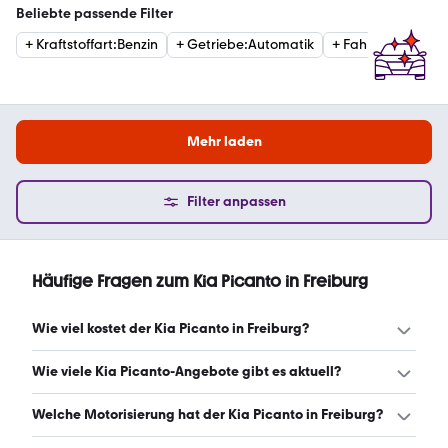
Beliebte passende Filter
+
Kraftstoffart
:
Benzin
+
Getriebe
:
Automatik
+
Fahrzeugzustan
Mehr laden
Filter anpassen
Häufige Fragen zum Kia Picanto in Freiburg
Wie viel kostet der Kia Picanto in Freiburg?
Ein guter Preis für einen Kia Picanto in Freiburg liegt
Wie viele Kia Picanto-Angebote gibt es aktuell?
zwischen 11.432 € und 19.257 €. Leasingangebote starten
ab 142 € monatlich. (Stand: 8.8.2026)
Es gibt insgesamt 36 Kia Picanto bei mobile.de, davon 25
Welche Motorisierung hat der Kia Picanto in Freiburg?
Gebraucht- und 11 Neuwagen. (Stand: 8.8.2026)