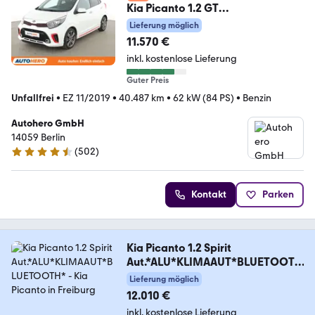
Kia Picanto 1.2 GT
Line*CAM*SHZ*KLIMA*BLUETOO
Lieferung möglich
TH*
11.570 €
inkl. kostenlose Lieferung
Guter Preis
Unfallfrei
•
EZ 11/2019
•
40.487 km
•
62 kW (84 PS)
•
Benzin
Autohero GmbH
14059 Berlin
(
502
)
4.5 Sterne
Kontakt
Parken
Kia Picanto 1.2 Spirit
Aut.*ALU*KLIMAAUT*BLUETOOTH
*
Lieferung möglich
12.010 €
inkl. kostenlose Lieferung