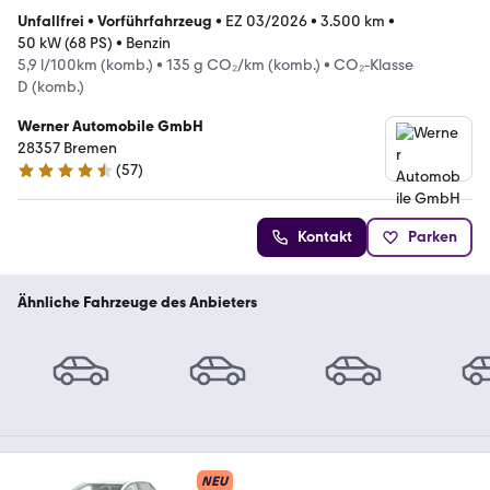
Unfallfrei
•
Vorführfahrzeug
•
EZ 03/2026
•
3.500 km
•
50 kW (68 PS)
•
Benzin
5,9 l/100km (komb.)
•
135 g CO₂/km (komb.)
•
CO₂-Klasse
D (komb.)
Werner Automobile GmbH
28357 Bremen
(
57
)
4.6 Sterne
Kontakt
Parken
Ähnliche Fahrzeuge des Anbieters
NEU