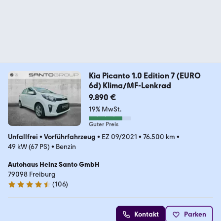
Kia Picanto 1.0 Edition 7 (EURO
6d) Klima/MF-Lenkrad
9.890 €
19% MwSt.
Guter Preis
Unfallfrei
•
Vorführfahrzeug
•
EZ 09/2021
•
76.500 km
•
49 kW (67 PS)
•
Benzin
Autohaus Heinz Santo GmbH
79098 Freiburg
(
106
)
4.5 Sterne
Kontakt
Parken