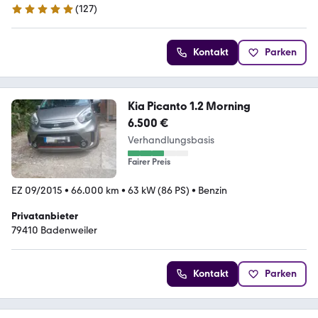
(
127
)
5 Sterne
Kontakt
Parken
Kia Picanto 1.2 Morning
6.500 €
Verhandlungsbasis
Fairer Preis
EZ 09/2015
•
66.000 km
•
63 kW (86 PS)
•
Benzin
Privatanbieter
79410 Badenweiler
Kontakt
Parken