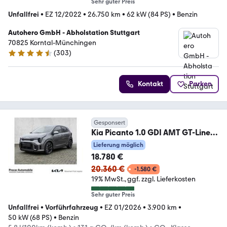
Sehr guter Preis
Unfallfrei
•
EZ 12/2022
•
26.750 km
•
62 kW (84 PS)
•
Benzin
Autohero GmbH - Abholstation Stuttgart
70825 Korntal-Münchingen
(
303
)
4.4 Sterne
Kontakt
Parken
Gesponsert
Kia Picanto 1.0 GDI AMT GT-Line
Navi, Kamera, PDC, K
Lieferung möglich
18.780 €
20.360 €
-1.580 €
19% MwSt.
ggf. zzgl. Lieferkosten
Sehr guter Preis
Unfallfrei
•
Vorführfahrzeug
•
EZ 01/2026
•
3.900 km
•
50 kW (68 PS)
•
Benzin