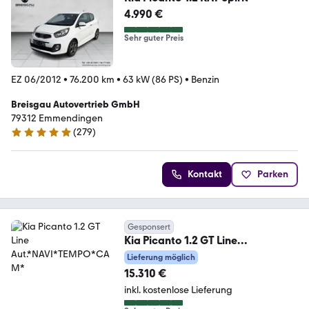
4.990 €
Sehr guter Preis
EZ 06/2012
•
76.200 km
•
63 kW (86 PS)
•
Benzin
Breisgau Autovertrieb GmbH
79312 Emmendingen
(
279
)
5 Sterne
Kontakt
Parken
Gesponsert
Kia Picanto 1.2 GT Line
Aut.*NAVI*TEMPO*CAM*
Lieferung möglich
15.310 €
inkl. kostenlose Lieferung