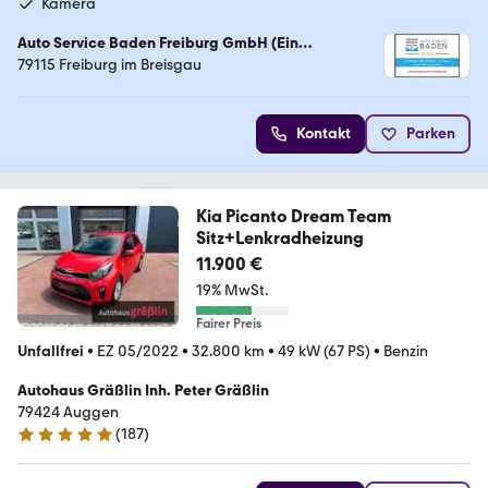
Kamera
Auto Service Baden Freiburg GmbH (Ein
Unternehmen der Auto Roth Gruppe)
79115 Freiburg im Breisgau
Kontakt
Parken
Kia Picanto Dream Team
Sitz+Lenkradheizung
11.900 €
19% MwSt.
Fairer Preis
Unfallfrei
•
EZ 05/2022
•
32.800 km
•
49 kW (67 PS)
•
Benzin
Autohaus Gräßlin Inh. Peter Gräßlin
79424 Auggen
(
187
)
4.9 Sterne