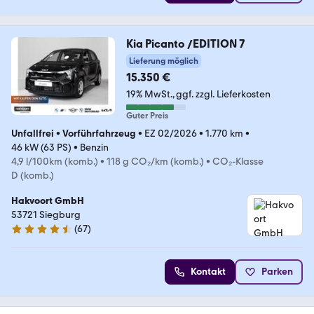
Kia Picanto /EDITION 7
Lieferung möglich
15.350 €
19% MwSt.
ggf. zzgl. Lieferkosten
Guter Preis
Unfallfrei
•
Vorführfahrzeug
•
EZ 02/2026
•
1.770 km
•
46 kW (63 PS)
•
Benzin
4,9 l/100km (komb.)
•
118 g CO₂/km (komb.)
•
CO₂-Klasse
D (komb.)
Hakvoort GmbH
53721 Siegburg
(
67
)
4.3 Sterne
Kontakt
Parken