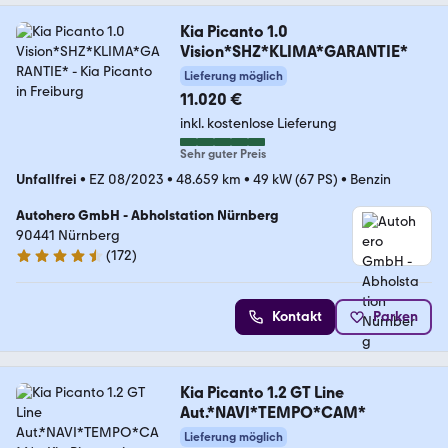
Kia Picanto 1.0
Vision*SHZ*KLIMA*GARANTIE*
Lieferung möglich
11.020 €
inkl. kostenlose Lieferung
Sehr guter Preis
Unfallfrei
•
EZ 08/2023
•
48.659 km
•
49 kW (67 PS)
•
Benzin
Autohero GmbH - Abholstation Nürnberg
90441 Nürnberg
(
172
)
4.5 Sterne
Kontakt
Parken
Kia Picanto 1.2 GT Line
Aut.*NAVI*TEMPO*CAM*
Lieferung möglich