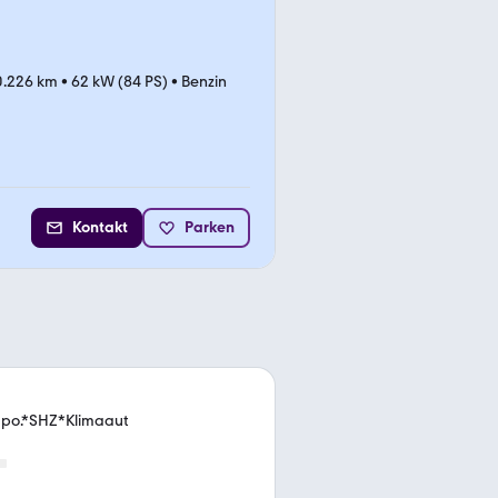
0.226 km
•
62 kW (84 PS)
•
Benzin
Kontakt
Parken
mpo.*SHZ*Klimaaut