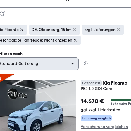
ia Picanto
DE, Oldenburg, 15 km
zzgl. Lieferungen
eschädigte Fahrzeuge: Nicht anzeigen
rtieren nach
p
Kia Picanto
Gesponsert
PE2 1.0 GDI Core
¹
14.670 €
Sehr guter Pr
ggf. zzgl. Lieferkosten
Lieferung möglich
Versicherung vergleichen