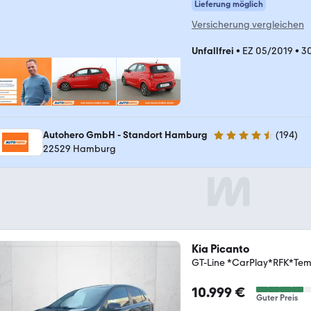
Lieferung möglich
Versicherung vergleichen
Unfallfrei
•
EZ 05/2019
•
3
Autohero GmbH - Standort Hamburg
(
194
)
4.6 Sterne
22529 Hamburg
Kia Picanto
GT-Line *CarPlay*RFK*Te
10.999 €
Guter Preis