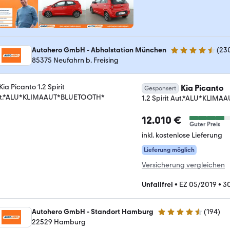
Autohero GmbH - Abholstation München
(
23
4.4 Sterne
85375 Neufahrn b. Freising
Kia Picanto
Gesponsert
1.2 Spirit Aut.*ALU*KLIM
12.010 €
Guter Preis
inkl. kostenlose Lieferung
Lieferung möglich
Versicherung vergleichen
Unfallfrei
•
EZ 05/2019
•
3
Autohero GmbH - Standort Hamburg
(
194
)
4.6 Sterne
22529 Hamburg