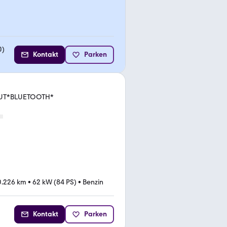
0
)
Kontakt
Parken
AAUT*BLUETOOTH*
0.226 km
•
62 kW (84 PS)
•
Benzin
Kontakt
Parken