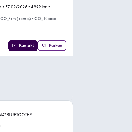
g
•
EZ 02/2026
•
4.999 km
•
 CO₂/km (komb.)
•
CO₂-Klasse
Kontakt
Parken
IMA*BLUETOOTH*