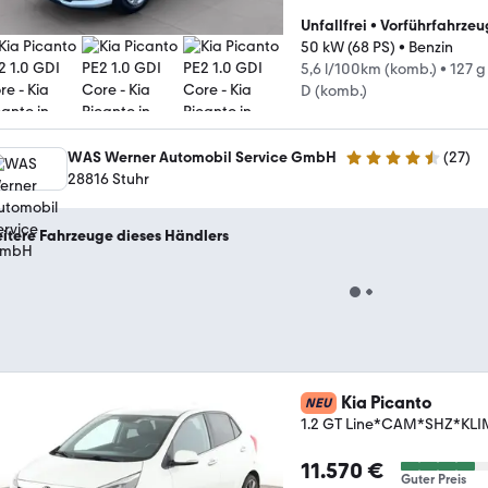
Unfallfrei
•
Vorführfahrzeu
50 kW (68 PS)
•
Benzin
5,6 l/100km (komb.)
•
127 g
D (komb.)
WAS Werner Automobil Service GmbH
(
27
)
4.7 Sterne
28816 Stuhr
itere Fahrzeuge dieses Händlers
Kia Picanto
NEU
1.2 GT Line*CAM*SHZ*KL
11.570 €
Guter Preis