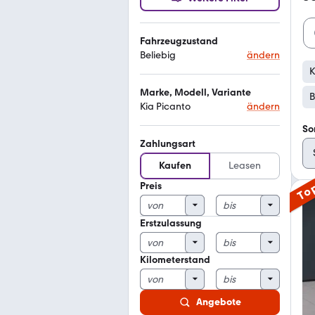
Fahrzeugzustand
Beliebig
ändern
K
Marke, Modell, Variante
B
Kia Picanto
ändern
So
Zahlungsart
Kaufen
Leasen
Preis
To
Erstzulassung
Kilometerstand
Angebote