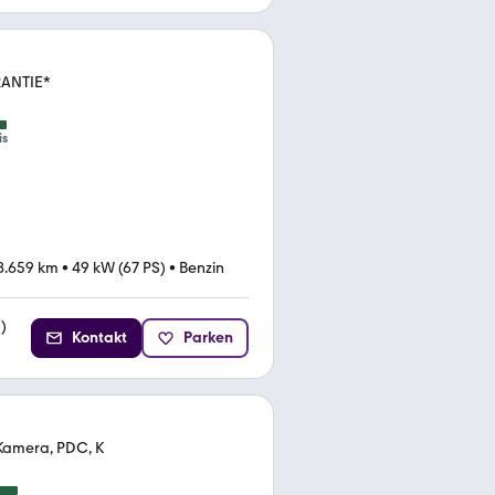
RANTIE*
is
8.659 km
•
49 kW (67 PS)
•
Benzin
2
)
Kontakt
Parken
 Kamera, PDC, K