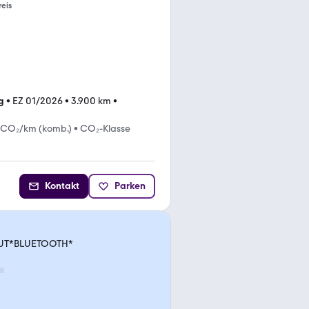
reis
g
•
EZ 01/2026
•
3.900 km
•
 CO₂/km (komb.)
•
CO₂-Klasse
Kontakt
Parken
AAUT*BLUETOOTH*