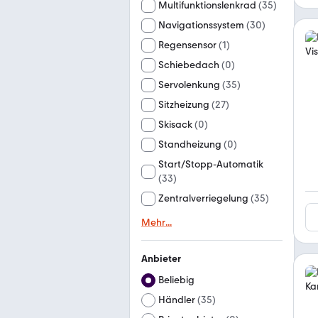
Multifunktionslenkrad
(
35
)
Navigationssystem
(
30
)
Regensensor
(
1
)
Schiebedach
(
0
)
Servolenkung
(
35
)
Sitzheizung
(
27
)
Skisack
(
0
)
Standheizung
(
0
)
Start/Stopp-Automatik
(
33
)
Zentralverriegelung
(
35
)
Mehr
...
Anbieter
Beliebig
Händler
(
35
)