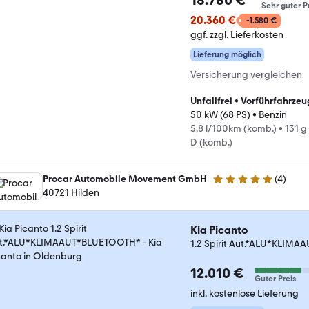
18.780 €
Sehr guter P
20.360 €
-1.580 €
ggf. zzgl. Lieferkosten
Lieferung möglich
Versicherung vergleichen
Unfallfrei
•
Vorführfahrzeu
50 kW (68 PS)
•
Benzin
5,8 l/100km (komb.)
•
131 g
D (komb.)
Procar Automobile Movement GmbH
(
4
)
4.8 Sterne
40721 Hilden
Kia Picanto
1.2 Spirit Aut.*ALU*KLIM
12.010 €
Guter Preis
inkl. kostenlose Lieferung