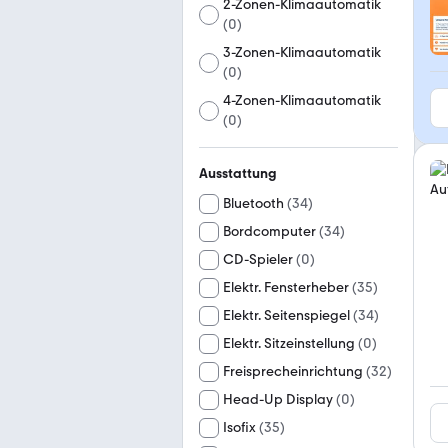
2-Zonen-Klimaautomatik
(
0
)
3-Zonen-Klimaautomatik
(
0
)
4-Zonen-Klimaautomatik
(
0
)
Ausstattung
Bluetooth
(
34
)
Bordcomputer
(
34
)
CD-Spieler
(
0
)
Elektr. Fensterheber
(
35
)
Elektr. Seitenspiegel
(
34
)
Elektr. Sitzeinstellung
(
0
)
Freisprecheinrichtung
(
32
)
Head-Up Display
(
0
)
Isofix
(
35
)