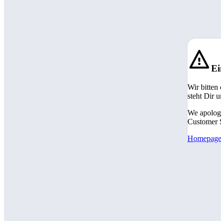
Ei
Wir bitten
steht Dir 
We apologi
Customer S
Homepag