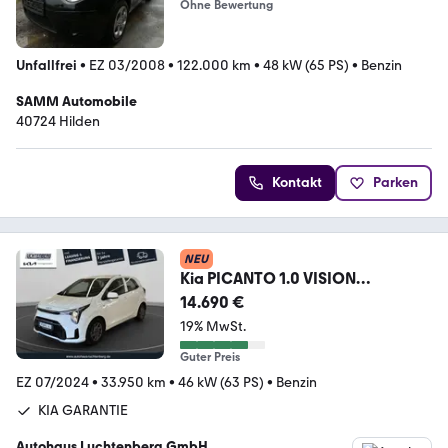
Ohne Bewertung
Unfallfrei
•
EZ 03/2008
•
122.000 km
•
48 kW (65 PS)
•
Benzin
SAMM Automobile
40724 Hilden
Kontakt
Parken
NEU
Kia PICANTO 1.0 VISION
AUTOMATIK
14.690 €
NAVI+KAMERA+SITZHEI
19% MwSt.
Guter Preis
EZ 07/2024
•
33.950 km
•
46 kW (63 PS)
•
Benzin
KIA GARANTIE
Autohaus Luchtenberg GmbH