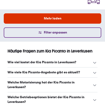
Mehr laden
Filter anpassen
Häufige Fragen zum Kia Picanto in Leverkusen
Wie viel kostet der Kia Picanto in Leverkusen?
Ein guter Preis für einen Kia Picanto in Leverkusen liegt
Wie viele Kia Picanto-Angebote gibt es aktuell?
zwischen 12.780 € und 18.345 €. Leasingangebote
starten ab 140 € monatlich. (Stand: 8.8.2026)
Es gibt insgesamt 104 Kia Picanto bei mobile.de, davon 71
Welche Motorisierung hat der Kia Picanto in
Gebraucht- und 33 Neuwagen. (Stand: 8.8.2026)
Leverkusen?
Der Kia Picanto in Leverkusen hat Leistungen zwischen 63
Welche Getriebeoptionen bietet der Kia Picanto in
und 84 PS. (Stand: 8.8.2026)
Leverkusen?