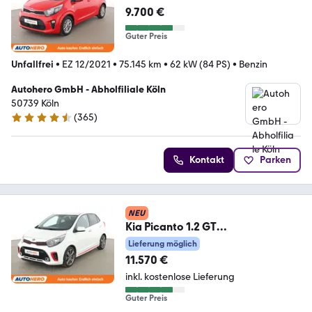
9.700 €
Guter Preis
Unfallfrei
•
EZ 12/2021
•
75.145 km
•
62 kW (84 PS)
•
Benzin
Autohero GmbH - Abholfiliale Köln
50739 Köln
(
365
)
4.6 Sterne
Kontakt
Parken
NEU
Kia Picanto 1.2 GT
Line*CAM*SHZ*KLIMA*BLUETOO
Lieferung möglich
TH*
11.570 €
inkl. kostenlose Lieferung
Guter Preis