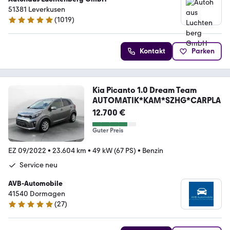
51381 Leverkusen
(
1019
)
4.8 Sterne
Kontakt
Parken
Kia Picanto 1.0 Dream Team
AUTOMATIK*KAM*SZHG*CARPLA
12.700 €
Guter Preis
EZ 09/2022
•
23.604 km
•
49 kW (67 PS)
•
Benzin
Service neu
AVB-Automobile
41540 Dormagen
(
27
)
4.8 Sterne