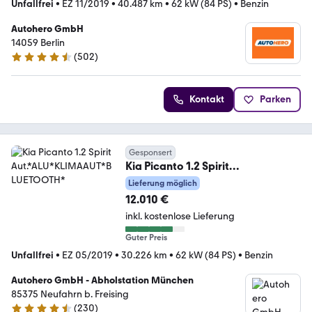
Unfallfrei
•
EZ 11/2019
•
40.487 km
•
62 kW (84 PS)
•
Benzin
Autohero GmbH
14059 Berlin
(
502
)
4.5 Sterne
Kontakt
Parken
Gesponsert
Kia Picanto 1.2 Spirit
Aut.*ALU*KLIMAAUT*BLUETOOTH
Lieferung möglich
*
12.010 €
inkl. kostenlose Lieferung
Guter Preis
Unfallfrei
•
EZ 05/2019
•
30.226 km
•
62 kW (84 PS)
•
Benzin
Autohero GmbH - Abholstation München
85375 Neufahrn b. Freising
(
230
)