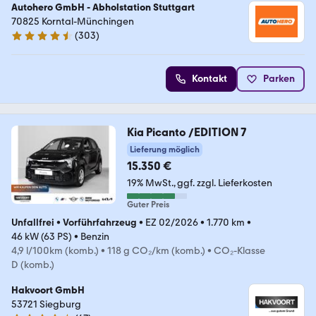
Autohero GmbH - Abholstation Stuttgart
70825 Korntal-Münchingen
(
303
)
4.4 Sterne
Kontakt
Parken
Kia Picanto /EDITION 7
Lieferung möglich
15.350 €
19% MwSt.
ggf. zzgl. Lieferkosten
Guter Preis
Unfallfrei
•
Vorführfahrzeug
•
EZ 02/2026
•
1.770 km
•
46 kW (63 PS)
•
Benzin
4,9 l/100km (komb.)
•
118 g CO₂/km (komb.)
•
CO₂-Klasse
D (komb.)
Hakvoort GmbH
53721 Siegburg