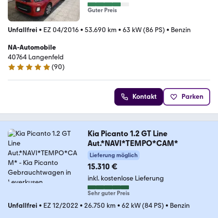
Guter Preis
Unfallfrei
•
EZ 04/2016
•
53.690 km
•
63 kW (86 PS)
•
Benzin
NA-Automobile
40764 Langenfeld
(
90
)
4.9 Sterne
Kontakt
Parken
Kia Picanto 1.2 GT Line
Aut.*NAVI*TEMPO*CAM*
Lieferung möglich
15.310 €
inkl. kostenlose Lieferung
Sehr guter Preis
Unfallfrei
•
EZ 12/2022
•
26.750 km
•
62 kW (84 PS)
•
Benzin