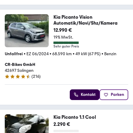
Kia Picanto Vision
Automatik/Navi/Shz/Kamera
12.990 €
19% MwSt.
Sehr guter Preis
Unfallfrei
•
EZ 06/2024
•
68.590 km
•
49 kW (67 PS)
•
Benzin
CR-Bikes GmbH
42697 Solingen
(
216
)
4.4 Sterne
Kontakt
Parken
Kia Picanto 1.1 Cool
2.290 €