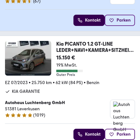
(
67
)
4.3 Sterne
Kontakt
Parken
Kia PICANTO 1.2 GT-LINE
LEDER+NAVI+KAMERA+SITZHEIZ
UN
15.150 €
19% MwSt.
Guter Preis
EZ 07/2023
•
25.750 km
•
62 kW (84 PS)
•
Benzin
KIA GARANTIE
Autohaus Luchtenberg GmbH
51381 Leverkusen
(
1019
)
4.8 Sterne
Kontakt
Parken