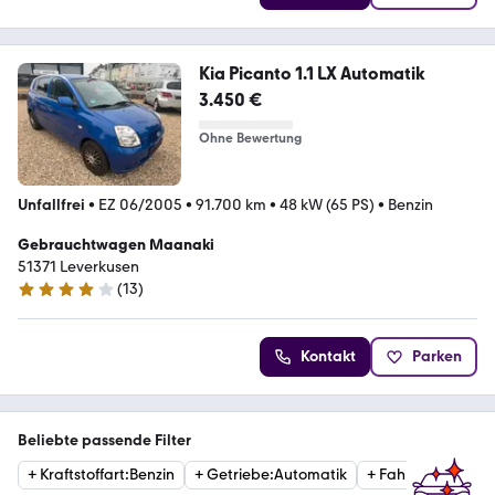
Kia Picanto 1.1 LX Automatik
3.450 €
Ohne Bewertung
Unfallfrei
•
EZ 06/2005
•
91.700 km
•
48 kW (65 PS)
•
Benzin
Gebrauchtwagen Maanaki
51371 Leverkusen
(
13
)
4 Sterne
Kontakt
Parken
Beliebte passende Filter
+
Kraftstoffart
:
Benzin
+
Getriebe
:
Automatik
+
Fahrzeugzustan