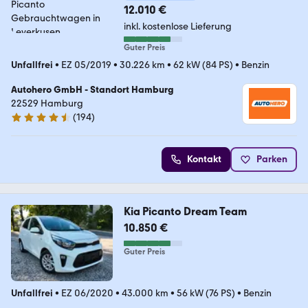
12.010 €
inkl. kostenlose Lieferung
Guter Preis
Unfallfrei
•
EZ 05/2019
•
30.226 km
•
62 kW (84 PS)
•
Benzin
Autohero GmbH - Standort Hamburg
22529 Hamburg
(
194
)
4.6 Sterne
Kontakt
Parken
Kia Picanto Dream Team
10.850 €
Guter Preis
Unfallfrei
•
EZ 06/2020
•
43.000 km
•
56 kW (76 PS)
•
Benzin