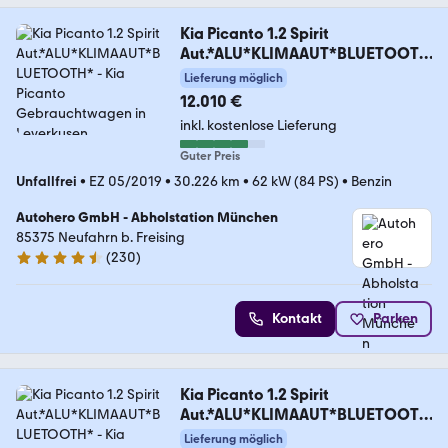
Kia Picanto 1.2 Spirit
Aut.*ALU*KLIMAAUT*BLUETOOTH
*
Lieferung möglich
12.010 €
inkl. kostenlose Lieferung
Guter Preis
Unfallfrei
•
EZ 05/2019
•
30.226 km
•
62 kW (84 PS)
•
Benzin
Autohero GmbH - Abholstation München
85375 Neufahrn b. Freising
(
230
)
4.4 Sterne
Kontakt
Parken
Kia Picanto 1.2 Spirit
Aut.*ALU*KLIMAAUT*BLUETOOTH
*
Lieferung möglich