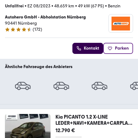
Unfallfrei
•
EZ 08/2023
•
48.659 km
•
49 kW (67 PS)
•
Benzin
Autohero GmbH - Abholstation Nürnberg
90441 Nürnberg
(
172
)
4.5 Sterne
Kontakt
Parken
Ähnliche Fahrzeuge des Anbieters
Kia PICANTO 1.2 X-LINE
LEDER+NAVI+KAMERA+CARPLAY
+SIT
12.790 €