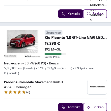
4.4 Sterne
Kontakt
Parken
Gesponsert
Kia Picanto 1.0 GT-Line NAVI LED
DAB Kamera
19.290 €
19% MwSt.
Guter Preis
Neuwagen
•
50 kW (68 PS)
•
Benzin
5,8 l/100km (komb.)
•
131 g CO₂/km (komb.)
•
CO₂-Klasse
D (komb.)
Procar Automobile Movement GmbH
41540 Dormagen
(
6
)
5 Sterne
Kontakt
Parken