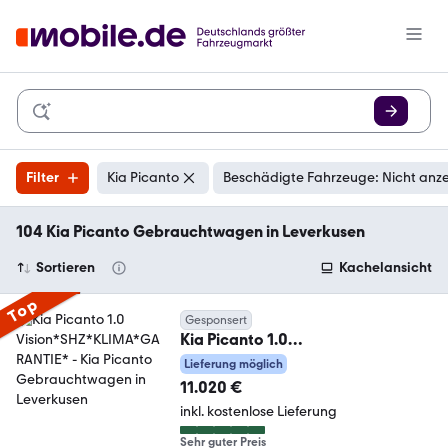
Filter
Kia Picanto
Beschädigte Fahrzeuge: Nicht anz
104 Kia Picanto Gebrauchtwagen in Leverkusen
Sortieren
Kachelansicht
Top
Gesponsert
Kia Picanto 1.0
Vision*SHZ*KLIMA*GARANTIE*
Lieferung möglich
11.020 €
inkl. kostenlose Lieferung
Sehr guter Preis