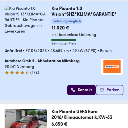
Kia Picanto 1.0
Vision*SHZ*KLIMA*GARANTIE*
Lieferung möglich
11.020 €
inkl. kostenlose Lieferung
Sehr guter Preis
Unfallfrei
•
EZ 08/2023
•
48.659 km
•
49 kW (67 PS)
•
Benzin
Autohero GmbH - Abholstation Nürnberg
90441 Nürnberg
(
172
)
4.5 Sterne
Kontakt
Parken
Kia Picanto UEFA Euro
2016/Klimaautomatik,KW-63
6.850 €