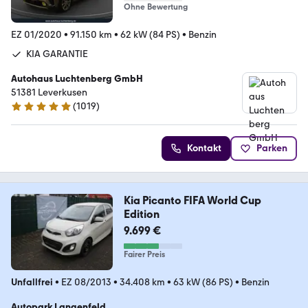
Ohne Bewertung
EZ 01/2020
•
91.150 km
•
62 kW (84 PS)
•
Benzin
KIA GARANTIE
Autohaus Luchtenberg GmbH
51381 Leverkusen
(
1019
)
4.8 Sterne
Kontakt
Parken
Kia Picanto FIFA World Cup
Edition
9.699 €
Fairer Preis
Unfallfrei
•
EZ 08/2013
•
34.408 km
•
63 kW (86 PS)
•
Benzin
Autopark Langenfeld