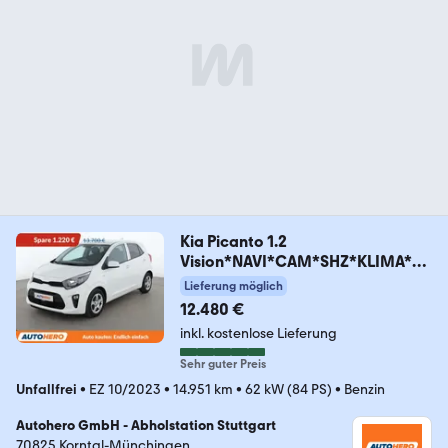
Kia Picanto 1.2
Vision*NAVI*CAM*SHZ*KLIMA*D
AB*
Lieferung möglich
12.480 €
inkl. kostenlose Lieferung
Sehr guter Preis
Unfallfrei
•
EZ 10/2023
•
14.951 km
•
62 kW (84 PS)
•
Benzin
Autohero GmbH - Abholstation Stuttgart
70825 Korntal-Münchingen