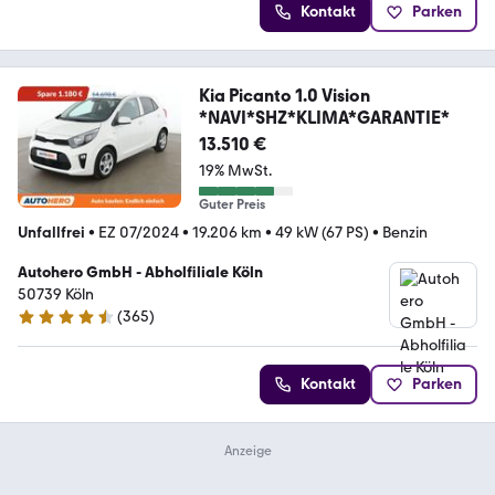
Kontakt
Parken
Kia Picanto 1.0 Vision
*NAVI*SHZ*KLIMA*GARANTIE*
13.510 €
19% MwSt.
Guter Preis
Unfallfrei
•
EZ 07/2024
•
19.206 km
•
49 kW (67 PS)
•
Benzin
Autohero GmbH - Abholfiliale Köln
50739 Köln
(
365
)
4.6 Sterne
Kontakt
Parken