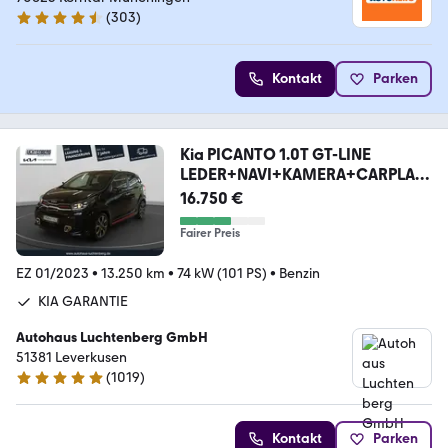
(
303
)
4.4 Sterne
Kontakt
Parken
Kia PICANTO 1.0T GT-LINE
LEDER+NAVI+KAMERA+CARPLAY
+S
16.750 €
Fairer Preis
EZ 01/2023
•
13.250 km
•
74 kW (101 PS)
•
Benzin
KIA GARANTIE
Autohaus Luchtenberg GmbH
51381 Leverkusen
(
1019
)
4.8 Sterne
Kontakt
Parken