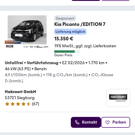
Gesponsert
Kia Picanto /EDITION 7
Lieferung möglich
15.350 €
19% MwSt.
ggf. zzgl. Lieferkosten
Guter Preis
Unfallfrei
•
Vorführfahrzeug
•
EZ 02/2026
•
1.770 km
•
46 kW (63 PS)
•
Benzin
4,9 l/100km (komb.)
•
118 g CO₂/km (komb.)
•
CO₂-Klasse
D (komb.)
Hakvoort GmbH
53721 Siegburg
(
67
)
4.3 Sterne
Kontakt
Parken