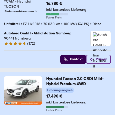
16.780 €
inkl. kostenlose Lieferung
Fairer Preis
Unfallfrei
•
EZ 11/2018
•
75.030 km
•
100 kW (136 PS)
•
Diesel
Autohero GmbH - Abholstation Nürnberg
90441 Nürnberg
(
172
)
4.5 Sterne
Kontakt
Parken
Hyundai Tucson 2.0 CRDi Mild-
Hybrid Premium 4WD
Lieferung möglich
17.490 €
inkl. kostenlose Lieferung
Guter Preis