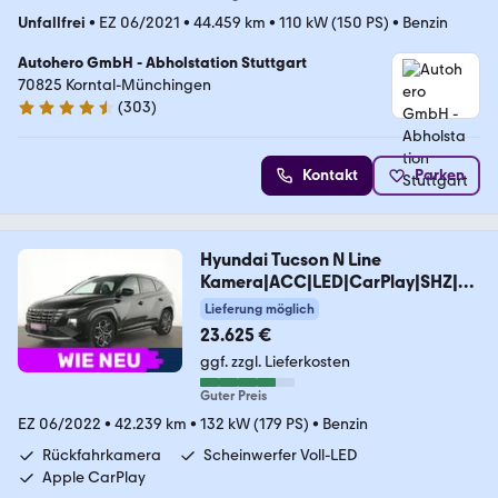
Unfallfrei
•
EZ 06/2021
•
44.459 km
•
110 kW (150 PS)
•
Benzin
Autohero GmbH - Abholstation Stuttgart
70825 Korntal-Münchingen
(
303
)
4.4 Sterne
Kontakt
Parken
Hyundai Tucson N Line
Kamera|ACC|LED|CarPlay|SHZ|N
avi|PD
Lieferung möglich
23.625 €
ggf. zzgl. Lieferkosten
Guter Preis
EZ 06/2022
•
42.239 km
•
132 kW (179 PS)
•
Benzin
Rückfahrkamera
Scheinwerfer Voll-LED
Apple CarPlay