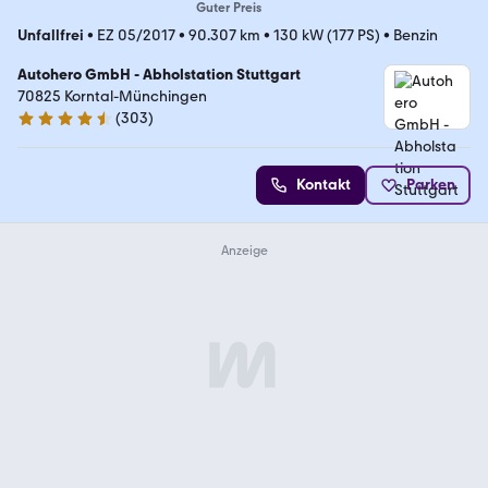
Guter Preis
Unfallfrei
•
EZ 05/2017
•
90.307 km
•
130 kW (177 PS)
•
Benzin
Autohero GmbH - Abholstation Stuttgart
70825 Korntal-Münchingen
(
303
)
4.4 Sterne
Kontakt
Parken