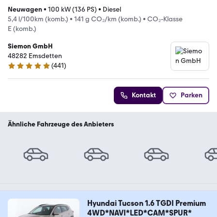
Neuwagen
•
100 kW (136 PS)
•
Diesel
5,4 l/100km (komb.)
•
141 g CO₂/km (komb.)
•
CO₂-Klasse
E (komb.)
Siemon GmbH
48282 Emsdetten
(
441
)
4.9 Sterne
Kontakt
Parken
Ähnliche Fahrzeuge des Anbieters
Hyundai Tucson 1.6 TGDI Premium
4WD*NAVI*LED*CAM*SPUR*