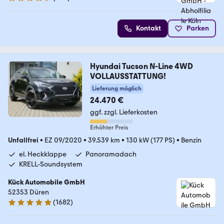
4.6 Sterne
Kontakt
Parken
Hyundai Tucson N-Line 4WD
VOLLAUSSTATTUNG!
Lieferung möglich
24.470 €
ggf. zzgl. Lieferkosten
Erhöhter Preis
Unfallfrei
•
EZ 09/2020
•
39.539 km
•
130 kW (177 PS)
•
Benzin
el. Heckklappe
Panoramadach
KRELL-Soundsystem
Kück Automobile GmbH
52353 Düren
(
1682
)
4.8 Sterne