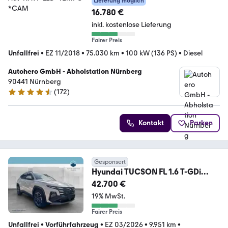
Lieferung möglich
16.780 €
inkl. kostenlose Lieferung
Fairer Preis
Unfallfrei
•
EZ 11/2018
•
75.030 km
•
100 kW (136 PS)
•
Diesel
Autohero GmbH - Abholstation Nürnberg
90441 Nürnberg
(
172
)
4.5 Sterne
Kontakt
Parken
Gesponsert
Hyundai TUCSON FL 1.6 T-GDi
Plug-in-Hybrid Prime Aut. *3
42.700 €
19% MwSt.
Fairer Preis
Unfallfrei
•
Vorführfahrzeug
•
EZ 03/2026
•
9.951 km
•