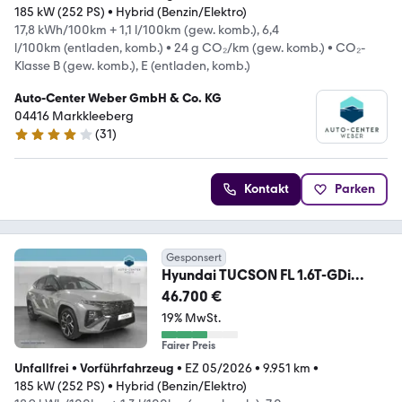
185 kW (252 PS)
•
Hybrid (Benzin/Elektro)
17,8 kWh/100km + 1,1 l/100km (gew. komb.), 6,4
l/100km (entladen, komb.)
•
24 g CO₂/km (gew. komb.)
•
CO₂-
Klasse B (gew. komb.), E (entladen, komb.)
Auto-Center Weber GmbH & Co. KG
04416 Markkleeberg
(
31
)
3.8 Sterne
Kontakt
Parken
Gesponsert
Hyundai TUCSON FL 1.6T-GDi
PHEV N Line Aut. 4WD Assisten
46.700 €
19% MwSt.
Fairer Preis
Unfallfrei
•
Vorführfahrzeug
•
EZ 05/2026
•
9.951 km
•
185 kW (252 PS)
•
Hybrid (Benzin/Elektro)