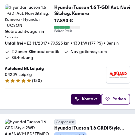
Hyundai Tucson 1.6 T-GDI Aut. Navi
Sitzhzg. Kamera
17.890 €
Fairer Preis
Unfallfrei
•
EZ 11/2017
•
79.523 km
•
130 kW (177 PS)
•
Benzin
2-Zonen-Klimaautomatik
Navigationssystem
Sitzheizung
Autoland NL Leipzig
04209 Leipzig
(
150
)
4.8 Sterne
Kontakt
Parken
Gesponsert
Hyundai Tucson 1.6 CRDi Style
2WD Aut*NAVI*LED*TEMPO*CAM