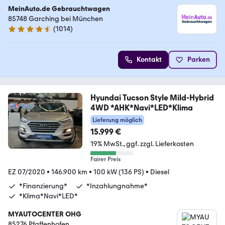
MeinAuto.de Gebrauchtwagen
85748 Garching bei München
(
1014
)
4.6 Sterne
Kontakt
Parken
Hyundai Tucson Style Mild-Hybrid
4WD *AHK*Navi*LED*Klima
Lieferung möglich
15.999 €
19% MwSt.
ggf. zzgl. Lieferkosten
Fairer Preis
EZ 07/2020
•
146.900 km
•
100 kW (136 PS)
•
Diesel
*Finanzierung*
*Inzahlungnahme*
*Klima*Navi*LED*
MYAUTOCENTER OHG
85276 Pfaffenhofen