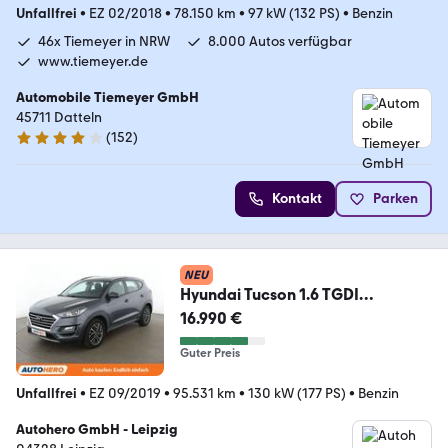
Unfallfrei
•
EZ 02/2018
•
78.150 km
•
97 kW (132 PS)
•
Benzin
46x Tiemeyer in NRW
8.000 Autos verfügbar
www.tiemeyer.de
Automobile Tiemeyer GmbH
45711 Datteln
(
152
)
3.8 Sterne
Kontakt
Parken
NEU
Hyundai Tucson 1.6 TGDI
Advantage 2WD
16.990 €
Aut.*NAVI*SPUR*CAM
Guter Preis
Unfallfrei
•
EZ 09/2019
•
95.531 km
•
130 kW (177 PS)
•
Benzin
Autohero GmbH - Leipzig