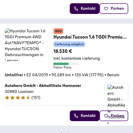
Kontakt
Parken
NEU
Hyundai Tucson 1.6 TGDI Premium
4WD Aut.*NAVI*TEMPO*
Lieferung möglich
18.530 €
inkl. kostenlose Lieferung
Fairer Preis
Unfallfrei
•
EZ 04/2019
•
95.589 km
•
130 kW (177 PS)
•
Benzin
Autohero GmbH - Abholfiliale Hannover
30880 Laatzen
(
151
)
4.7 Sterne
Kontakt
Parken