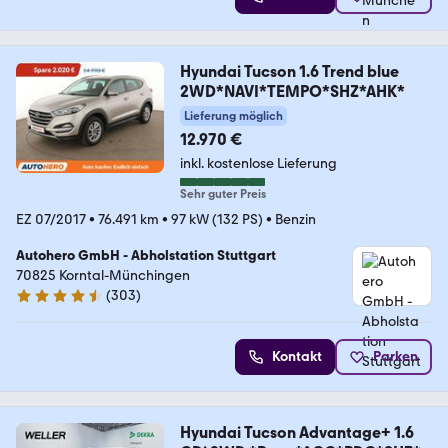
Hyundai Tucson 1.6 Trend blue
2WD*NAVI*TEMPO*SHZ*AHK*
Lieferung möglich
12.970 €
inkl. kostenlose Lieferung
Sehr guter Preis
EZ 07/2017
•
76.491 km
•
97 kW (132 PS)
•
Benzin
Autohero GmbH - Abholstation Stuttgart
70825 Korntal-Münchingen
(
303
)
4.4 Sterne
Kontakt
Parken
Hyundai Tucson Advantage+ 1.6