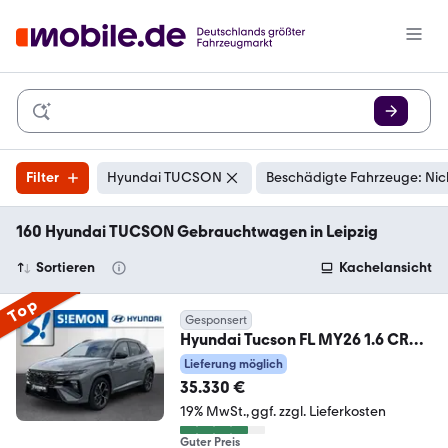
Filter
Hyundai TUCSON
Beschädigte Fahrzeuge: Nic
160 Hyundai TUCSON Gebrauchtwagen in Leipzig
Sortieren
Kachelansicht
Top
Gesponsert
Hyundai Tucson FL MY26 1.6 CRDI
DCT 2WD N-Line Navi Digi
Lieferung möglich
35.330 €
19% MwSt.
ggf. zzgl. Lieferkosten
Guter Preis