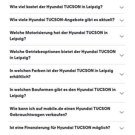
Wie viel kostet der Hyundai TUCSON in Leipzig?
Ein guter Preis für einen Hyundai TUCSON in Leipzig liegt
Wie viele Hyundai TUCSON-Angebote gibt es aktuell?
zwischen 25.050 € und 39.036 €. Leasingangebote
starten ab 139 € monatlich. (Stand: 7.8.2026)
Es gibt insgesamt 160 Hyundai TUCSON bei mobile.de,
Welche Motorisierung hat der Hyundai TUCSON in
davon 138 Gebraucht- und 22 Neuwagen. (Stand:
Leipzig?
7.8.2026)
Der Hyundai TUCSON in Leipzig hat Leistungen zwischen
Welche Getriebeoptionen bietet der Hyundai TUCSON
136 und 287 PS. (Stand: 7.8.2026)
in Leipzig?
Der Hyundai TUCSON in Leipzig ist mit automatischem
In welchen Farben ist der Hyundai TUCSON in Leipzig
und manuellem Getriebe erhältlich. (Stand: 7.8.2026)
erhältlich?
Den Hyundai TUCSON in Leipzig gibt es in folgenden
In welchen Bauformen gibt es den Hyundai TUCSON in
Farben: grau, weiß, schwarz, rot, blau, grün, silber, beige,
Leipzig?
braun und gold. Die häufigste Farbe ist grau. (Stand:
7.8.2026)
Den Hyundai TUCSON in Leipzig gibt es in folgenden
Wie kann ich auf mobile.de einen Hyundai TUCSON
Bauformen: SUV. (Stand: 7.8.2026)
Gebrauchtwagen verkaufen?
Alle Informationen zum Verkauf an mobile.de-
Ist eine Finanzierung für Hyundai TUCSON möglich?
Ankaufstationen oder per Inserat auf mobile.de gibt es