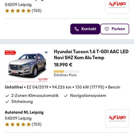
04209 Leipzig
(
150
)
4.8 Sterne
Kontakt
Parken
Hyundai Tucson 1.6 T-GDI AAC LED
Navi SHZ Kam Alu Temp
18.990 €
Erhöhter Preis
Unfallfrei
•
EZ 04/2019
•
94.226 km
•
130 kW (177 PS)
•
Benzin
2-Zonen-Klimaautomatik
Navigationssystem
Sitzheizung
Autoland NL Leipzig
04209 Leipzig
(
150
)
4.8 Sterne