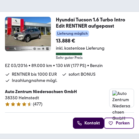
Hyundai Tucson 1.6 Turbo Intro
Edit RENTNER aufgepasst
Lieferung möglich
13.888 €
inkl. kostenlose Lieferung
Sehr guter Preis
EZ 03/2016
•
89.000 km
•
130 kW (177 PS)
•
Benzin
RENTNER bis 1000 EUR
sofort BONUS
Inzahlungnahme mögl.
Auto Zentrum Niedersachsen GmbH
38350 Helmstedt
(
477
)
4.5 Sterne
Kontakt
Parken