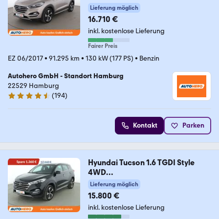
Lieferung möglich
16.710 €
inkl. kostenlose Lieferung
Fairer Preis
EZ 06/2017
•
91.295 km
•
130 kW (177 PS)
•
Benzin
Autohero GmbH - Standort Hamburg
22529 Hamburg
(
194
)
4.6 Sterne
Kontakt
Parken
Hyundai Tucson 1.6 TGDI Style
4WD
Aut*NAVI*TEMPO*CAM*PDC
Lieferung möglich
15.800 €
inkl. kostenlose Lieferung