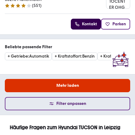
(
551
)
4.2 Sterne
Kontakt
Parken
Beliebte passende Filter
+
Getriebe
:
Automatik
+
Kraftstoffart
:
Benzin
+
Kraftstoffart
:
Die
Mehr laden
Filter anpassen
Häufige Fragen zum Hyundai TUCSON in Leipzig