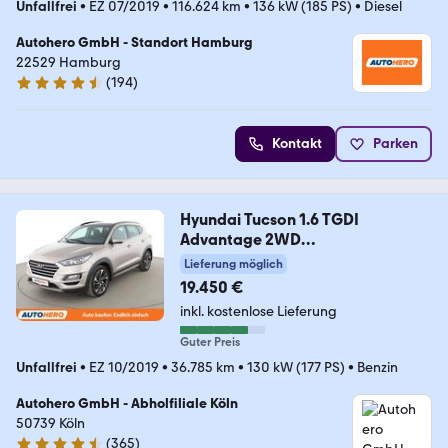
Unfallfrei
•
EZ 07/2019
•
116.624 km
•
136 kW (185 PS)
•
Diesel
Autohero GmbH - Standort Hamburg
22529 Hamburg
(
194
)
4.6 Sterne
Kontakt
Parken
Hyundai Tucson 1.6 TGDI
Advantage 2WD
Aut.*NAVI*CAM*SHZ*
Lieferung möglich
19.450 €
inkl. kostenlose Lieferung
Guter Preis
Unfallfrei
•
EZ 10/2019
•
36.785 km
•
130 kW (177 PS)
•
Benzin
Autohero GmbH - Abholfiliale Köln
50739 Köln
(
365
)