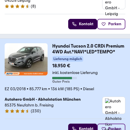
04328 Leipzig
(
8
)
4.3 Sterne
Kontakt
Parken
Hyundai Tucson 2.0 CRDi Premium
4WD Aut.*NAVI*LED*TEMPO*
Lieferung möglich
18.950 €
inkl. kostenlose Lieferung
Guter Preis
EZ 03/2018
•
85.777 km
•
136 kW (185 PS)
•
Diesel
Autohero GmbH - Abholstation München
85375 Neufahrn b. Freising
(
230
)
4.4 Sterne
Kontakt
Parken