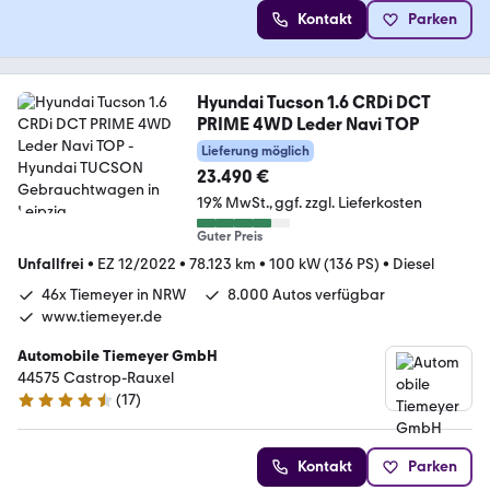
Kontakt
Parken
Hyundai Tucson 1.6 CRDi DCT
PRIME 4WD Leder Navi TOP
Lieferung möglich
23.490 €
19% MwSt.
ggf. zzgl. Lieferkosten
Guter Preis
Unfallfrei
•
EZ 12/2022
•
78.123 km
•
100 kW (136 PS)
•
Diesel
46x Tiemeyer in NRW
8.000 Autos verfügbar
www.tiemeyer.de
Automobile Tiemeyer GmbH
44575 Castrop-Rauxel
(
17
)
4.6 Sterne
Kontakt
Parken