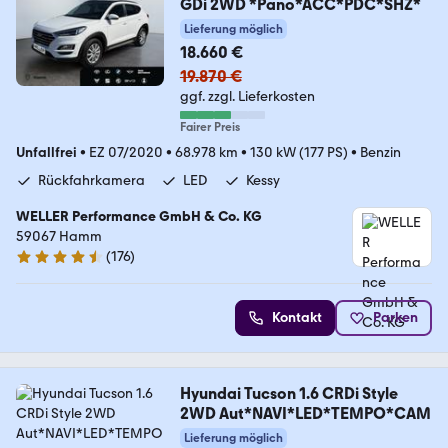
GDi 2WD *Pano*ACC*PDC*SHZ*
Lieferung möglich
18.660 €
19.870 €
ggf. zzgl. Lieferkosten
Fairer Preis
Unfallfrei
•
EZ 07/2020
•
68.978 km
•
130 kW (177 PS)
•
Benzin
Rückfahrkamera
LED
Kessy
WELLER Performance GmbH & Co. KG
59067 Hamm
(
176
)
4.6 Sterne
Kontakt
Parken
Hyundai Tucson 1.6 CRDi Style
2WD Aut*NAVI*LED*TEMPO*CAM
Lieferung möglich