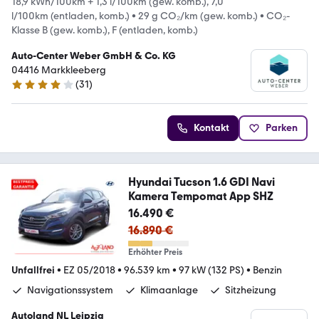
18,9 kWh/100km + 1,3 l/100km (gew. komb.), 7,0
l/100km (entladen, komb.)
•
29 g CO₂/km (gew. komb.)
•
CO₂-
Klasse B (gew. komb.), F (entladen, komb.)
Auto-Center Weber GmbH & Co. KG
04416 Markkleeberg
(
31
)
3.8 Sterne
Kontakt
Parken
Hyundai Tucson 1.6 GDI Navi
Kamera Tempomat App SHZ
16.490 €
16.890 €
Erhöhter Preis
Unfallfrei
•
EZ 05/2018
•
96.539 km
•
97 kW (132 PS)
•
Benzin
Navigationssystem
Klimaanlage
Sitzheizung
Autoland NL Leipzig