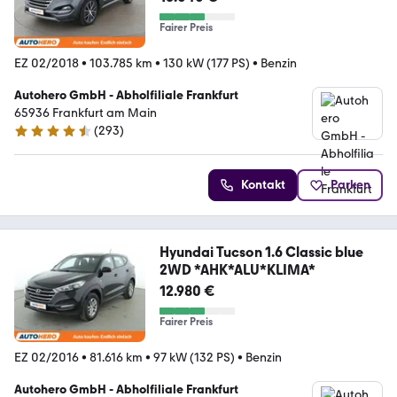
Fairer Preis
EZ 02/2018
•
103.785 km
•
130 kW (177 PS)
•
Benzin
Autohero GmbH - Abholfiliale Frankfurt
65936 Frankfurt am Main
(
293
)
4.6 Sterne
Kontakt
Parken
Hyundai Tucson 1.6 Classic blue
2WD *AHK*ALU*KLIMA*
12.980 €
Fairer Preis
EZ 02/2016
•
81.616 km
•
97 kW (132 PS)
•
Benzin
Autohero GmbH - Abholfiliale Frankfurt