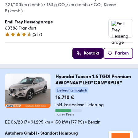
7,2 l/100km (komb.)
•
163 g CO₂/km (komb.)
•
CO₂-Klasse
F (komb.)
Emil Frey Hessengarage
60386 Frankfurt
(
217
)
4.4 Sterne
Kontakt
Parken
Hyundai Tucson 1.6 TGDI Premium
4WD*NAVI*LED*CAM*SPUR*
Lieferung möglich
16.710 €
inkl. kostenlose Lieferung
Fairer Preis
EZ 06/2017
•
91.295 km
•
130 kW (177 PS)
•
Benzin
Autohero GmbH - Standort Hamburg