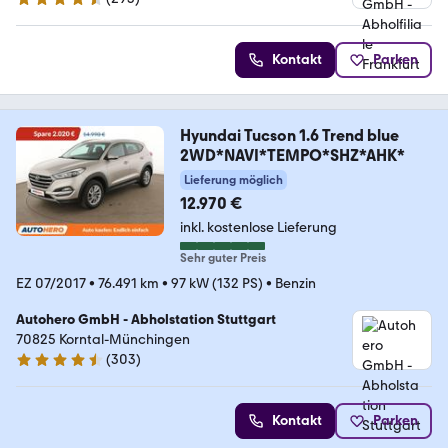
4.6 Sterne
Kontakt
Parken
Hyundai Tucson 1.6 Trend blue
2WD*NAVI*TEMPO*SHZ*AHK*
Lieferung möglich
12.970 €
inkl. kostenlose Lieferung
Sehr guter Preis
EZ 07/2017
•
76.491 km
•
97 kW (132 PS)
•
Benzin
Autohero GmbH - Abholstation Stuttgart
70825 Korntal-Münchingen
(
303
)
4.4 Sterne
Kontakt
Parken