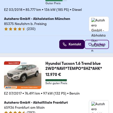
Guter Preis
EZ 03/2018
•
85.777 km
•
136 kW (185 PS)
•
Diesel
Autohero GmbH - Abholstation München
85375 Neufahrn b. Freising
(
230
)
4.4 Sterne
Kontakt
Parken
Hyundai Tucson 1.6 Trend blue
2WD*NAVI*TEMPO*SHZ*AHK*
12.970 €
Sehr guter Preis
EZ 07/2017
•
76.491 km
•
97 kW (132 PS)
•
Benzin
Autohero GmbH - Abholfiliale Frankfurt
65936 Frankfurt am Main
(
293
)