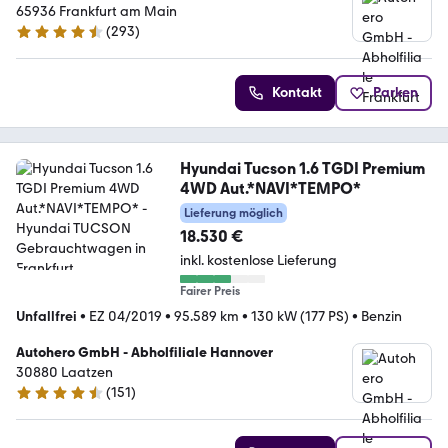
65936 Frankfurt am Main
(
293
)
4.6 Sterne
Kontakt
Parken
Hyundai Tucson 1.6 TGDI Premium
4WD Aut.*NAVI*TEMPO*
Lieferung möglich
18.530 €
inkl. kostenlose Lieferung
Fairer Preis
Unfallfrei
•
EZ 04/2019
•
95.589 km
•
130 kW (177 PS)
•
Benzin
Autohero GmbH - Abholfiliale Hannover
30880 Laatzen
(
151
)
4.7 Sterne