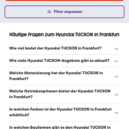
Filter anpassen
Häufige Fragen zum Hyundai TUCSON in Frankfurt
Wie viel kostet der Hyundai TUCSON in Frankfurt?
Ein guter Preis für einen Hyundai TUCSON in Frankfurt
Wie viele Hyundai TUCSON-Angebote gibt es aktuell?
liegt zwischen 22.477 € und 37.750 €. Leasingangebote
starten ab 119 € monatlich. (Stand: 9.8.2026)
Es gibt insgesamt 290 Hyundai TUCSON bei mobile.de,
Welche Motorisierung hat der Hyundai TUCSON in
davon 222 Gebraucht- und 68 Neuwagen. (Stand:
Frankfurt?
9.8.2026)
Der Hyundai TUCSON in Frankfurt hat Leistungen
Welche Getriebeoptionen bietet der Hyundai TUCSON
zwischen 136 und 265 PS. (Stand: 9.8.2026)
in Frankfurt?
Der Hyundai TUCSON in Frankfurt ist mit automatischem
In welchen Farben ist der Hyundai TUCSON in Frankfurt
und manuellem Getriebe erhältlich. (Stand: 9.8.2026)
erhältlich?
Den Hyundai TUCSON in Frankfurt gibt es in folgenden
In welchen Bauformen gibt es den Hyundai TUCSON in