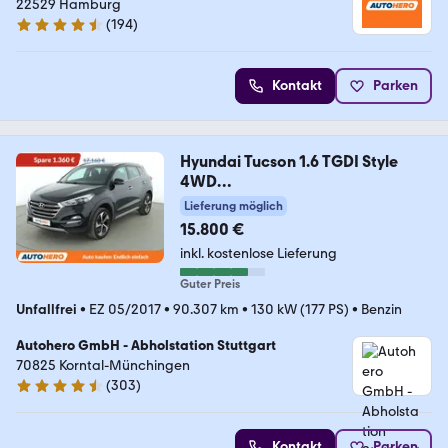
22529 Hamburg
(
194
)
4.6 Sterne
Kontakt
Parken
Hyundai Tucson 1.6 TGDI Style
4WD
Aut*NAVI*TEMPO*CAM*PDC
Lieferung möglich
15.800 €
inkl. kostenlose Lieferung
Guter Preis
Unfallfrei
•
EZ 05/2017
•
90.307 km
•
130 kW (177 PS)
•
Benzin
Autohero GmbH - Abholstation Stuttgart
70825 Korntal-Münchingen
(
303
)
4.4 Sterne
Kontakt
Parken