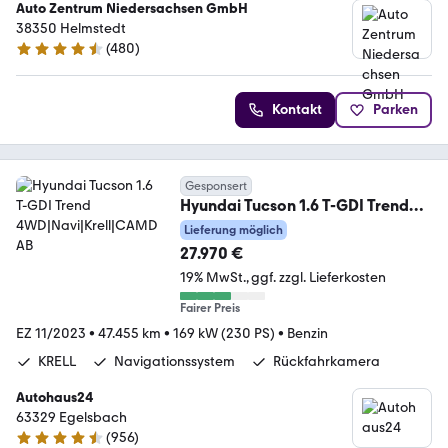
Auto Zentrum Niedersachsen GmbH
38350 Helmstedt
(
480
)
4.5 Sterne
Kontakt
Parken
Gesponsert
Hyundai Tucson 1.6 T-GDI Trend
4WD|Navi|Krell|CAMDAB
Lieferung möglich
27.970 €
19% MwSt.
ggf. zzgl. Lieferkosten
Fairer Preis
EZ 11/2023
•
47.455 km
•
169 kW (230 PS)
•
Benzin
KRELL
Navigationssystem
Rückfahrkamera
Autohaus24
63329 Egelsbach
(
956
)
4.3 Sterne