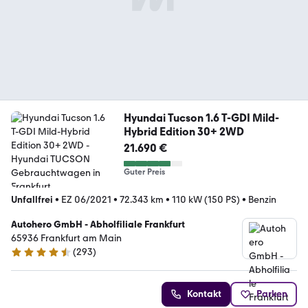
Hyundai Tucson 1.6 T-GDI Mild-
Hybrid Edition 30+ 2WD
21.690 €
Guter Preis
Unfallfrei
•
EZ 06/2021
•
72.343 km
•
110 kW (150 PS)
•
Benzin
Autohero GmbH - Abholfiliale Frankfurt
65936 Frankfurt am Main
(
293
)
4.6 Sterne
Kontakt
Parken