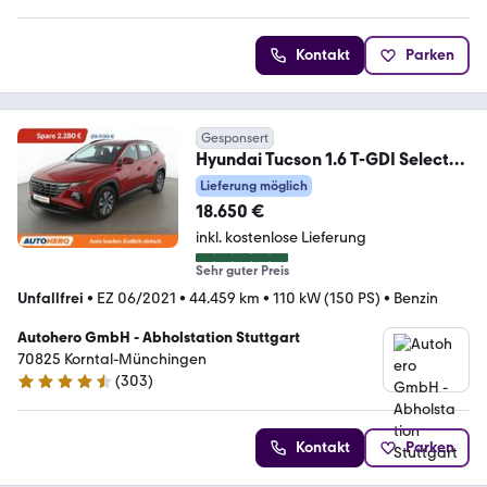
Kontakt
Parken
Gesponsert
Hyundai Tucson 1.6 T-GDI Select
2WD *NAV*ACC*CAM*PDC*SHZ
Lieferung möglich
18.650 €
inkl. kostenlose Lieferung
Sehr guter Preis
Unfallfrei
•
EZ 06/2021
•
44.459 km
•
110 kW (150 PS)
•
Benzin
Autohero GmbH - Abholstation Stuttgart
70825 Korntal-Münchingen
(
303
)
4.4 Sterne
Kontakt
Parken