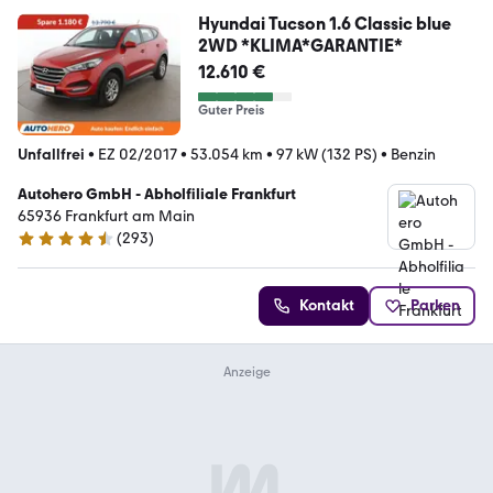
Hyundai Tucson 1.6 Classic blue
2WD *KLIMA*GARANTIE*
12.610 €
Guter Preis
Unfallfrei
•
EZ 02/2017
•
53.054 km
•
97 kW (132 PS)
•
Benzin
Autohero GmbH - Abholfiliale Frankfurt
65936 Frankfurt am Main
(
293
)
4.6 Sterne
Kontakt
Parken