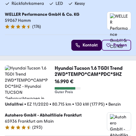
Rückfahrkamera
LED
Kessy
WELLER Performance GmbH & Co. KG
59067 Hamm
(
176
)
4.6 Sterne
Kontakt
Parken
Hyundai Tucson 1.6 TGDI Trend
2WD*TEMPO*CAM*PDC*SHZ
16.990 €
Guter Preis
Unfallfrei
•
EZ 11/2020
•
80.715 km
•
130 kW (177 PS)
•
Benzin
Autohero GmbH - Abholfiliale Frankfurt
65936 Frankfurt am Main
(
293
)
4.6 Sterne