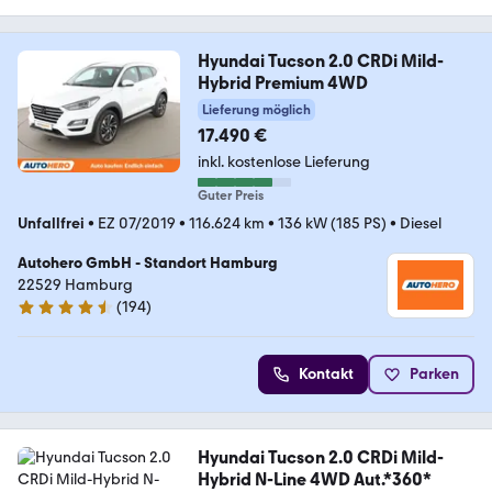
Hyundai Tucson 2.0 CRDi Mild-
Hybrid Premium 4WD
Lieferung möglich
17.490 €
inkl. kostenlose Lieferung
Guter Preis
Unfallfrei
•
EZ 07/2019
•
116.624 km
•
136 kW (185 PS)
•
Diesel
Autohero GmbH - Standort Hamburg
22529 Hamburg
(
194
)
4.6 Sterne
Kontakt
Parken
Hyundai Tucson 2.0 CRDi Mild-
Hybrid N-Line 4WD Aut.*360*