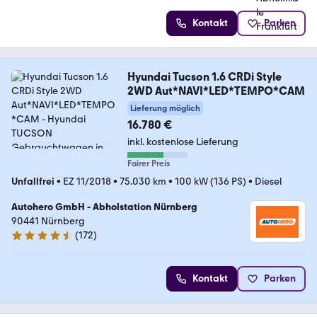
Kontakt
Parken
Hyundai Tucson 1.6 CRDi Style
2WD Aut*NAVI*LED*TEMPO*CAM
Lieferung möglich
16.780 €
inkl. kostenlose Lieferung
Fairer Preis
Unfallfrei
•
EZ 11/2018
•
75.030 km
•
100 kW (136 PS)
•
Diesel
Autohero GmbH - Abholstation Nürnberg
90441 Nürnberg
(
172
)
4.5 Sterne
Kontakt
Parken