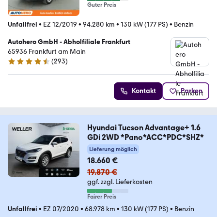
Guter Preis
Unfallfrei
•
EZ 12/2019
•
94.280 km
•
130 kW (177 PS)
•
Benzin
Autohero GmbH - Abholfiliale Frankfurt
65936 Frankfurt am Main
(
293
)
4.6 Sterne
Kontakt
Parken
Hyundai Tucson Advantage+ 1.6
GDi 2WD *Pano*ACC*PDC*SHZ*
Lieferung möglich
18.660 €
19.870 €
ggf. zzgl. Lieferkosten
Fairer Preis
Unfallfrei
•
EZ 07/2020
•
68.978 km
•
130 kW (177 PS)
•
Benzin