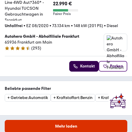
22.990 €
Fairer Preis
Unfallfrei
•
EZ 08/2020
•
73.134 km
•
148 kW (201 PS)
•
Diesel
Autohero GmbH - Abholfiliale Frankfurt
65936 Frankfurt am Main
(
293
)
4.6 Sterne
Kontakt
Parken
Beliebte passende Filter
+
Getriebe
:
Automatik
+
Kraftstoffart
:
Benzin
+
Kraftstoffart
:
Die
Mehr laden