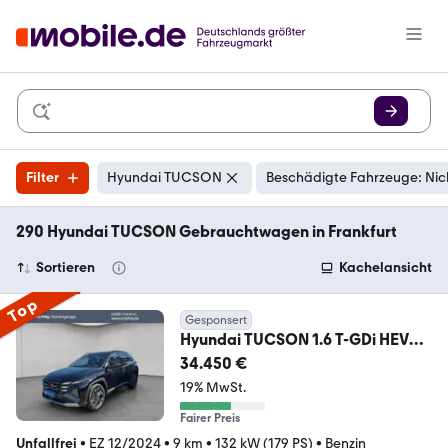
Filter
Hyundai TUCSON
Beschädigte Fahrzeuge: Nic
290 Hyundai TUCSON Gebrauchtwagen in Frankfurt
Sortieren
Kachelansicht
Top
Gesponsert
Hyundai TUCSON 1.6 T-GDi HEV
4WD Prime
34.450 €
19% MwSt.
Fairer Preis
Unfallfrei
•
EZ 12/2024
•
9 km
•
132 kW (179 PS)
•
Benzin