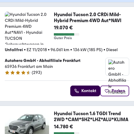
Hyundai Tucson 2.0 CRDi Mild-
Hybrid Premium 4WD Aut*NAVI
19.070 €
Guter Preis
Unfallfrei
•
EZ 11/2018
•
96.061 km
•
136 kW (185 PS)
•
Diesel
Autohero GmbH - Abholfiliale Frankfurt
65936 Frankfurt am Main
(
293
)
4.6 Sterne
Kontakt
Parken
Hyundai Tucson 1.6 TGDI Trend
2WD *CAM*SHZ*LHZ*ALU*KLIMA
14.780 €