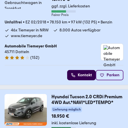
ggf. zzgl. Lieferkosten
Fairer Preis
Unfallfrei
•
EZ 02/2018
•
78.150 km
•
97 kW (132 PS)
•
Benzin
46x Tiemeyer in NRW
8.000 Autos verfügbar
www.tiemeyer.de
Automobile Tiemeyer GmbH
45711 Datteln
(
152
)
3.8 Sterne
Kontakt
Parken
Hyundai Tucson 2.0 CRDi Premium
4WD Aut.*NAVI*LED*TEMPO*
Lieferung möglich
18.950 €
inkl. kostenlose Lieferung