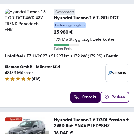
Gesponsert
Hyundai Tucson 1.6 T-GDi DCT
4WD 48V TREND Panodach eHKL
Lieferung möglich
25.980 €
19% MwSt.
ggf. zzgl. Lieferkosten
Fairer Preis
Unfallfrei
•
EZ 11/2023
•
51.297 km
•
132 kW (179 PS)
•
Benzin
Siemon GmbH - Münster Süd
48153 Münster
(
416
)
4.8 Sterne
Kontakt
Parken
Hyundai Tucson 1.6 TGDI Passion +
2WD Aut. *NAVI*LED*SHZ
16.040 €