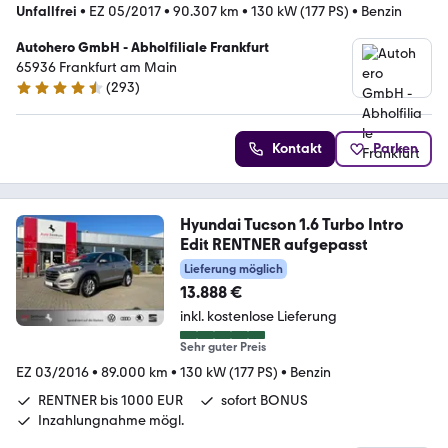
Unfallfrei
•
EZ 05/2017
•
90.307 km
•
130 kW (177 PS)
•
Benzin
Autohero GmbH - Abholfiliale Frankfurt
65936 Frankfurt am Main
(
293
)
4.6 Sterne
Kontakt
Parken
Hyundai Tucson 1.6 Turbo Intro
Edit RENTNER aufgepasst
Lieferung möglich
13.888 €
inkl. kostenlose Lieferung
Sehr guter Preis
EZ 03/2016
•
89.000 km
•
130 kW (177 PS)
•
Benzin
RENTNER bis 1000 EUR
sofort BONUS
Inzahlungnahme mögl.