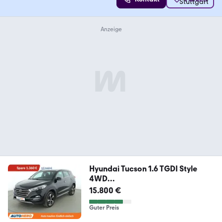
Hyundai Tucson 1.6 TGDI Style
4WD
Aut*NAVI*TEMPO*CAM*PDC
15.800 €
Guter Preis