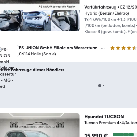
Vorführfahrzeug
•
EZ 12/2
Hybrid (Benzin/Elektro)
19,4 kWh/100km + 1,3 l/100
l/100km (entladen, komb.)
Klasse B (gew. komb.), F (e
PS-UNION GmbH Filiale am Wasserturm - MG - Ford
4.7 Sterne
06114 Halle (Saale)
itere Fahrzeuge dieses Händlers
Hyundai TUCSON
Tucson Premium 4x4/Autom
15.990 €