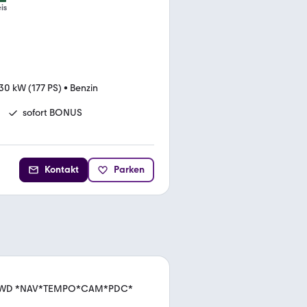
is
30 kW (177 PS)
•
Benzin
sofort BONUS
Kontakt
Parken
m 2WD *NAV*TEMPO*CAM*PDC*