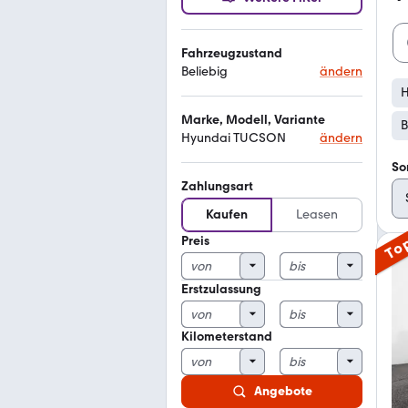
Fahrzeugzustand
Beliebig
ändern
Marke, Modell, Variante
B
Hyundai TUCSON
ändern
So
Zahlungsart
Kaufen
Leasen
Preis
To
Erstzulassung
Kilometerstand
Angebote