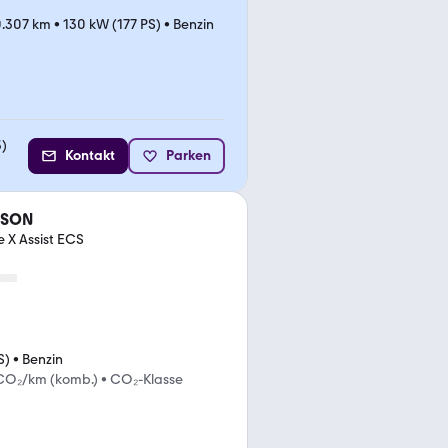
.307 km
•
130 kW (177 PS)
•
Benzin
3
)
Kontakt
Parken
CSON
 X Assist ECS
S)
•
Benzin
 CO₂/km (komb.)
•
CO₂-Klasse