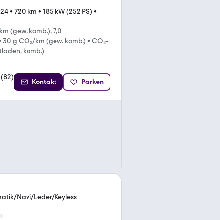
024
•
720 km
•
185 kW (252 PS)
•
km (gew. komb.), 7,0
•
30 g CO₂/km (gew. komb.)
•
CO₂-
ntladen, komb.)
(
82
)
Kontakt
Parken
atik/Navi/Leder/Keyless