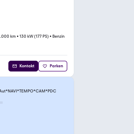
3.000 km
•
130 kW (177 PS)
•
Benzin
Kontakt
Parken
4WD Aut*NAVI*TEMPO*CAM*PDC