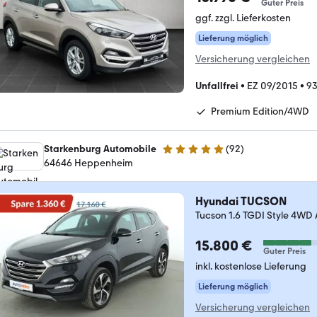
Guter Preis
ggf. zzgl. Lieferkosten
Lieferung möglich
Versicherung vergleichen
Unfallfrei
•
EZ 09/2015
•
9
Premium Edition/4WD
Starkenburg Automobile
(
92
)
5 Sterne
64646 Heppenheim
Hyundai TUCSON
Tucson 1.6 TGDI Style 
15.800 €
Guter Preis
inkl. kostenlose Lieferung
Lieferung möglich
Versicherung vergleichen