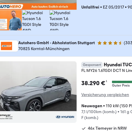
Unfallfrei
•
EZ 05/2017
•
90
Autohero GmbH - Abholstation Stuttgart
(
30
4.4 Sterne
70825 Korntal-Münchingen
Hyundai TU
Gesponsert
FL MY26 1.6TGDI DCT N Line
¹
38.290 €
Guter Preis
Versicherung vergleichen
Neuwagen
•
110 kW (150 P
7,1 l/100km (komb.)
•
161 g
F (komb.)
46x Tiemeyer in NRW