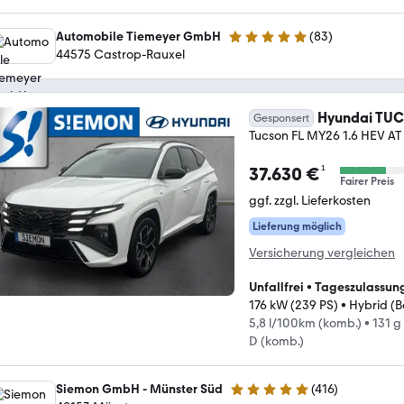
Automobile Tiemeyer GmbH
(
83
)
5 Sterne
44575 Castrop-Rauxel
Hyundai TU
Gesponsert
Tucson FL MY26 1.6 HEV AT
¹
37.630 €
Fairer Preis
ggf. zzgl. Lieferkosten
Lieferung möglich
Versicherung vergleichen
Unfallfrei
•
Tageszulassun
176 kW (239 PS)
•
Hybrid (B
5,8 l/100km (komb.)
•
131 g
D (komb.)
Siemon GmbH - Münster Süd
(
416
)
4.8 Sterne