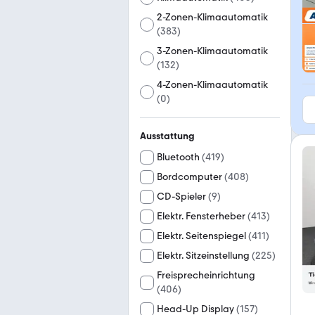
2-Zonen-Klimaautomatik
(
383
)
3-Zonen-Klimaautomatik
(
132
)
4-Zonen-Klimaautomatik
(
0
)
Ausstattung
Bluetooth
(
419
)
Bordcomputer
(
408
)
CD-Spieler
(
9
)
Elektr. Fensterheber
(
413
)
Elektr. Seitenspiegel
(
411
)
Elektr. Sitzeinstellung
(
225
)
Freisprecheinrichtung
(
406
)
Head-Up Display
(
157
)