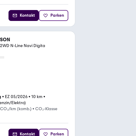
Kontakt
Parken
CSON
 2WD N-Line Navi Digita
g
•
EZ 05/2026
•
10 km
•
enzin/Elektro)
 CO₂/km (komb.)
•
CO₂-Klasse
Kontakt
Parken