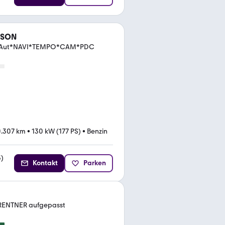
CSON
4WD Aut*NAVI*TEMPO*CAM*PDC
.307 km
•
130 kW (177 PS)
•
Benzin
3
)
Kontakt
Parken
t RENTNER aufgepasst