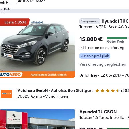
48153 Münster
Hyundai TU
Gesponsert
Tucson 1.6 TGDI Style 
15.800 €
Guter Preis
inkl. kostenlose Lieferung
Lieferung möglich
Versicherung vergleichen
Unfallfrei
•
EZ 05/2017
•
90
Autohero GmbH - Abholstation Stuttgart
(
30
4.4 Sterne
70825 Korntal-Münchingen
Hyundai TUCSON
Tucson 1.6 Turbo Intro Edi