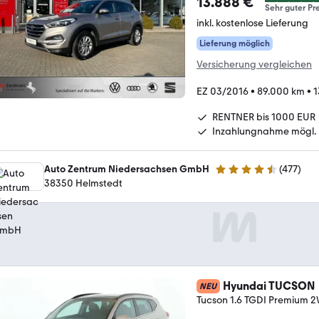
13.888 €
Sehr guter Pre
inkl. kostenlose Lieferung
Lieferung möglich
Versicherung vergleichen
EZ 03/2016
•
89.000 km
•
1
RENTNER bis 1000 EUR
Inzahlungnahme mögl.
Auto Zentrum Niedersachsen GmbH
(
477
)
4.5 Sterne
38350 Helmstedt
Hyundai TUCSON
NEU
Tucson 1.6 TGDI Premiu