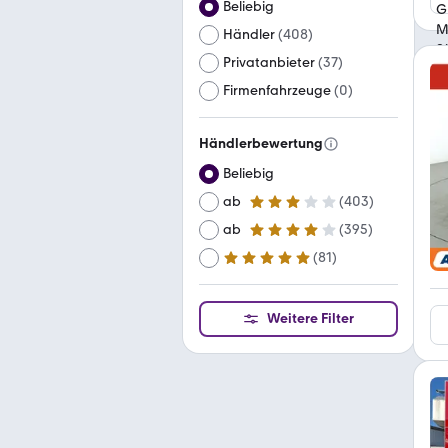
Beliebig
Händler
(
408
)
Privatanbieter
(
37
)
Firmenfahrzeuge
(
0
)
Händlerbewertung
Beliebig
ab
(
403
)
3 Sterne
ab
(
395
)
4 Sterne
(
81
)
ab
5 Sterne
Weitere Filter