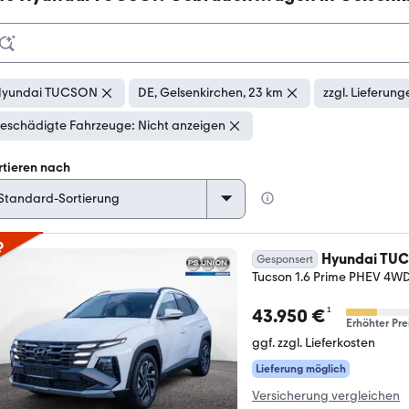
Hyundai TUCSON
DE, Gelsenkirchen, 23 km
zzgl. Lieferung
eschädigte Fahrzeuge: Nicht anzeigen
rtieren nach
p
Hyundai TU
Gesponsert
Tucson 1.6 Prime PHEV 4W
¹
43.950 €
Erhöhter Pre
ggf. zzgl. Lieferkosten
Lieferung möglich
Versicherung vergleichen