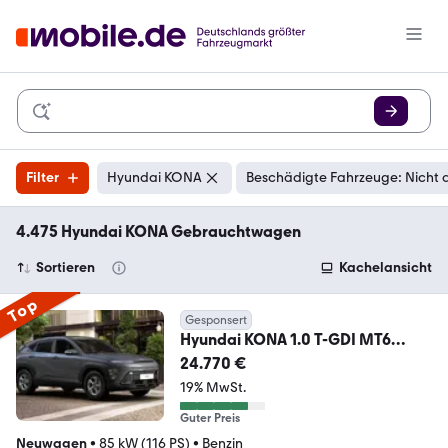
Filter
Hyundai KONA
Beschädigte Fahrzeuge: Nicht 
4.475 Hyundai KONA Gebrauchtwagen
Sortieren
Kachelansicht
Top
Gesponsert
Hyundai KONA 1.0 T-GDI MT6
"Select" Funktions-Paket*MY26
24.770 €
19% MwSt.
Guter Preis
Neuwagen
•
85 kW (116 PS)
•
Benzin