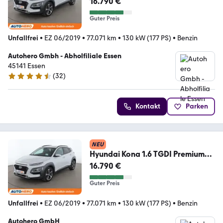
16.790 €
Guter Preis
Unfallfrei
•
EZ 06/2019
•
77.071 km
•
130 kW (177 PS)
•
Benzin
Autohero Gmbh - Abholfiliale Essen
45141 Essen
(
32
)
4.7 Sterne
Kontakt
Parken
NEU
Hyundai Kona 1.6 TGDI Premium
2WD Aut.*NAVI*CAM*LED*HUD*
16.790 €
Guter Preis
Unfallfrei
•
EZ 06/2019
•
77.071 km
•
130 kW (177 PS)
•
Benzin
Autohero GmbH