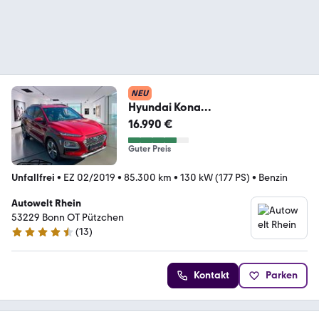
NEU
Hyundai Kona
Premium*HUD*Lenkradh*
16.990 €
Guter Preis
Unfallfrei
•
EZ 02/2019
•
85.300 km
•
130 kW (177 PS)
•
Benzin
Autowelt Rhein
53229 Bonn OT Pützchen
(
13
)
4.7 Sterne
Kontakt
Parken