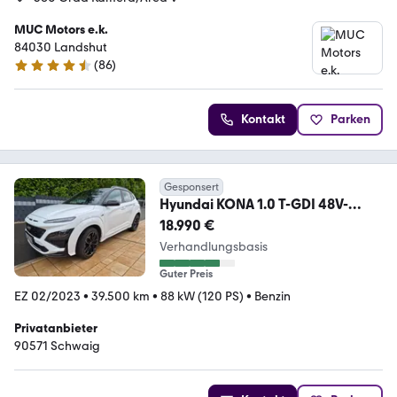
MUC Motors e.k.
84030 Landshut
(
86
)
4.7 Sterne
Kontakt
Parken
Gesponsert
Hyundai KONA 1.0 T-GDI 48V-
Hybrid N Line iMT N Line
18.990 €
Verhandlungsbasis
Guter Preis
EZ 02/2023
•
39.500 km
•
88 kW (120 PS)
•
Benzin
Privatanbieter
90571 Schwaig