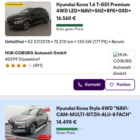
Hyundai Kona 1.6 T-GDI Premium
4WD LED+NAVI+SHZ+RFK+GSD+
16.560 €
Sehr guter Preis
Unfallfrei
•
EZ 07/2018
•
72.210 km
•
130 kW (177 PS)
•
Benzin
HUK-COBURG Autowelt GmbH
40599 Düsseldorf
(
491
)
4.1 Sterne
Kontakt
Parken
Hyundai Kona Style 4WD "NAVI-
CAM-MULTI-SITZH-ALU-8 FACH"
14.490 €
Guter Preis