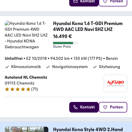
Kontakt
Parken
Hyundai Kona 1.6 T-GDI Premium
4WD AAC LED Navi SHZ LHZ
16.490 €
Guter Preis
Unfallfrei
•
EZ 10/2018
•
94.502 km
•
130 kW (177 PS)
•
Benzin
Klimaautomatik
Navigationssystem
Sitzheizung
Autoland NL Chemnitz
09113 Chemnitz
(
71
)
4.8 Sterne
Kontakt
Parken
Hyundai Kona Style 4WD 2.Hand