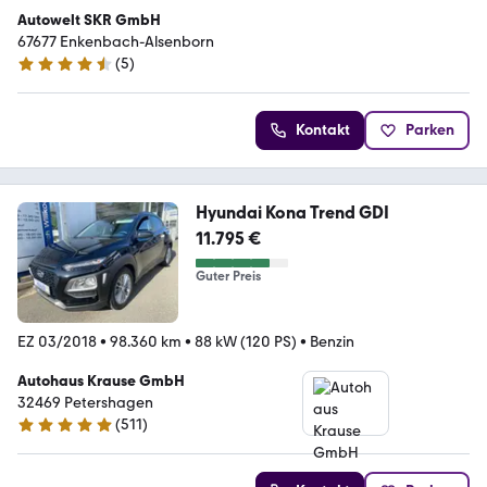
Autowelt SKR GmbH
67677 Enkenbach-Alsenborn
(
5
)
4.7 Sterne
Kontakt
Parken
Hyundai Kona Trend GDI
11.795 €
Guter Preis
EZ 03/2018
•
98.360 km
•
88 kW (120 PS)
•
Benzin
Autohaus Krause GmbH
32469 Petershagen
(
511
)
5 Sterne