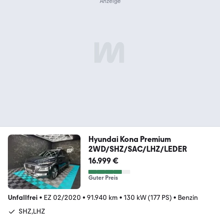
Hyundai Kona Premium
2WD/SHZ/SAC/LHZ/LEDER
16.999 €
Guter Preis
Unfallfrei
•
EZ 02/2020
•
91.940 km
•
130 kW (177 PS)
•
Benzin
SHZ,LHZ