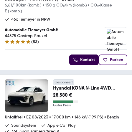
6,6 l/100km (komb.)
•
150 g CO₂/km (komb.)
•
CO₂-Klasse
E (komb.)
46x Tiemeyer in NRW
Automobile Tiemeyer GmbH
44575 Castrop-Rauxel
(
83
)
5 Sterne
Kontakt
Parken
Gesponsert
Hyundai KONA N-Line 4WD
Ultimate 360 BOSE VOLL!
28.580 €
Guter Preis
Unfallfrei
•
EZ 08/2023
•
17.000 km
•
146 kW (199 PS)
•
Benzin
Soundsystem
Apple Car Play
360 Grad Kamera/Area V