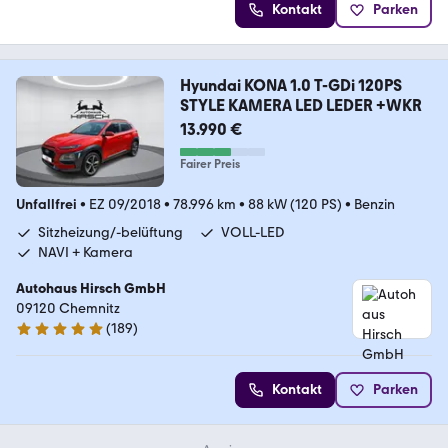
Kontakt
Parken
Hyundai KONA 1.0 T-GDi 120PS
STYLE KAMERA LED LEDER +WKR
13.990 €
Fairer Preis
Unfallfrei
•
EZ 09/2018
•
78.996 km
•
88 kW (120 PS)
•
Benzin
Sitzheizung/-belüftung
VOLL-LED
NAVI + Kamera
Autohaus Hirsch GmbH
09120 Chemnitz
(
189
)
4.8 Sterne
Kontakt
Parken