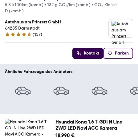
5,8 l/100km (komb.)
•
132 g CO₂/km (komb.)
•
CO₂-Klasse
D (komb.)
Autohaus am Prinzert GmbH
64285 Darmstadt
(
157
)
4.4 Sterne
Kontakt
Parken
Ähnliche Fahrzeuge des Anbieters
Hyundai Kona 1.6 T-GDI N Line
2WD LED Navi ACC Kamera
18.990 €