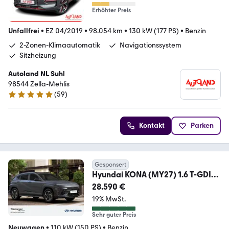
Erhöhter Preis
Unfallfrei
•
EZ 04/2019
•
98.054 km
•
130 kW (177 PS)
•
Benzin
2-Zonen-Klimaautomatik
Navigationssystem
Sitzheizung
Autoland NL Suhl
98544 Zella-Mehlis
(
59
)
5 Sterne
Kontakt
Parken
Gesponsert
Hyundai KONA (MY27) 1.6 T-GDI
(150 PS) DCT 2WD N Line El
28.590 €
19% MwSt.
Sehr guter Preis
Neuwagen
•
110 kW (150 PS)
•
Benzin