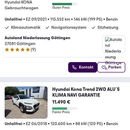
Guter Preis
Unfallfrei
•
EZ 09/2021
•
115.552 km
•
146 kW (199 PS)
•
Benzin
Klimaautomatik
Navigationssystem
Sitzheizung
Autoland Niederlassung Göttingen
37081 Göttingen
(
9
)
5 Sterne
Kontakt
Parken
Hyundai Kona Trend 2WD ALU´S
KLIMA NAVI GARANTIE
11.490 €
Fairer Preis
Unfallfrei
•
EZ 06/2018
•
120.600 km
•
88 kW (120 PS)
•
Benzin