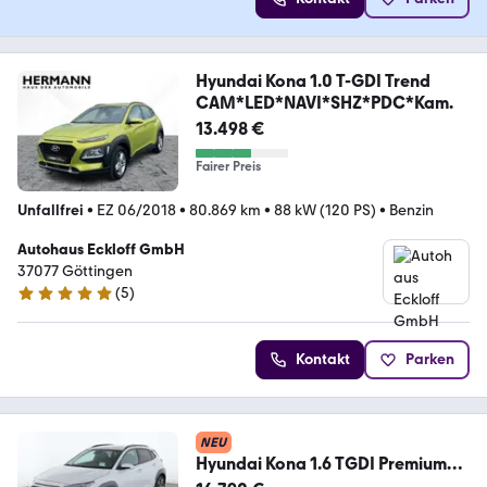
Hyundai Kona 1.0 T-GDI Trend
CAM*LED*NAVI*SHZ*PDC*Kam.
13.498 €
Fairer Preis
Unfallfrei
•
EZ 06/2018
•
80.869 km
•
88 kW (120 PS)
•
Benzin
Autohaus Eckloff GmbH
37077 Göttingen
(
5
)
4.8 Sterne
Kontakt
Parken
NEU
Hyundai Kona 1.6 TGDI Premium
2WD Aut.*NAVI*CAM*LED*HUD*