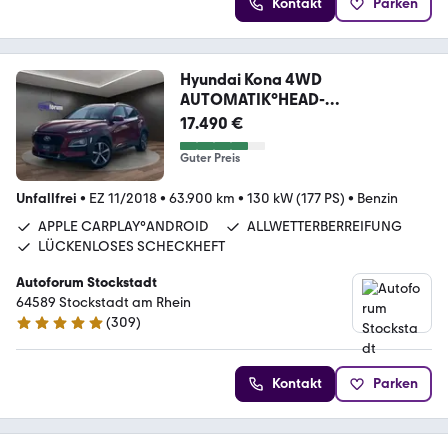
Kontakt
Parken
Hyundai Kona 4WD
AUTOMATIK°HEAD-
UP°SCHIEBEDACH°KAMERA
17.490 €
Guter Preis
Unfallfrei
•
EZ 11/2018
•
63.900 km
•
130 kW (177 PS)
•
Benzin
APPLE CARPLAY°ANDROID
ALLWETTERBERREIFUNG
LÜCKENLOSES SCHECKHEFT
Autoforum Stockstadt
64589 Stockstadt am Rhein
(
309
)
4.8 Sterne
Kontakt
Parken