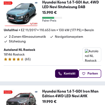
Hyundai Kona 1.6 T-GDI Aut. 4WD
LED Navi Sitzheizung DAB
15.990 €
Fairer Preis
Unfallfrei
•
EZ 11/2017
•
110.653 km
•
130 kW (177 PS)
•
Benzin
2-Zonen-Klimaautomatik
Navigationssystem
Sitzheizung
Autoland NL Rostock
18146 Rostock
(
65
)
4.6 Sterne
Kontakt
Parken
Hyundai Kona 1.6 T-GDI Iron Man
Edition 4WD LED Navi AHK
19.990 €