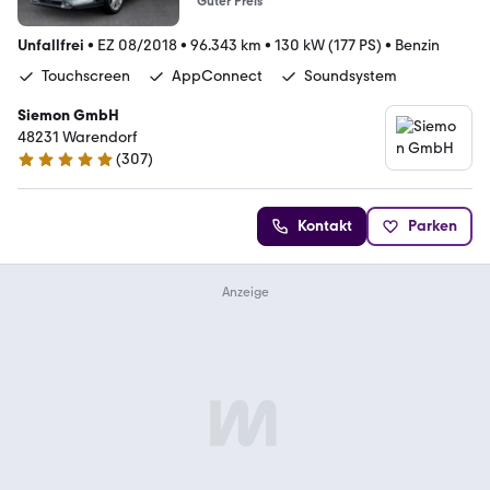
Guter Preis
Unfallfrei
•
EZ 08/2018
•
96.343 km
•
130 kW (177 PS)
•
Benzin
Touchscreen
AppConnect
Soundsystem
Siemon GmbH
48231 Warendorf
(
307
)
4.8 Sterne
Kontakt
Parken