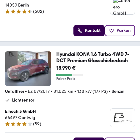
14059 Berlin
(
502
)
4.5 Sterne
Kontakt
Parken
Hyundai KONA 1.6 Turbo 4WD 7-
DCT Premium Glasschiebedach
18.990 €
Fairer Preis
Unfallfrei
•
EZ 07/2017
•
81.025 km
•
130 kW (177 PS)
•
Benzin
Lichtsensor
E hoch 3 GmbH
66497 Contwig
(
59
)
4.2 Sterne