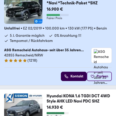
*Navi *Technik-Paket *SHZ
16.900 €
Fairer Preis
Unfallfrei
•
EZ 02/2019
•
100.000 km
•
130 kW (177 PS)
•
Benzin
5 J. Garantie möglich
0% Anzahlung !!!
Tempomat / Rückfahrkam
ASG Remscheid Autohaus- seit über 35 Jahren...
42855 Remscheid/NRW
(
1218
)
4.8 Sterne
Kontakt
Parken
Hyundai KONA 1.6 TGDI DCT 4WD
Style AHK LED Navi PDC SHZ
14.930 €