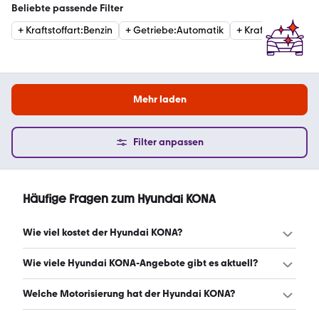
Beliebte passende Filter
+
Kraftstoffart
:
Benzin
+
Getriebe
:
Automatik
+
Kraftstoffart
:
Hyb
Mehr laden
Filter anpassen
Häufige Fragen zum Hyundai KONA
Wie viel kostet der Hyundai KONA?
Ein guter Preis für einen Hyundai KONA liegt zwischen
Wie viele Hyundai KONA-Angebote gibt es aktuell?
18.500 € und 32.053 €. Leasingangebote starten ab 100
€ monatlich. (Stand: 8.8.2026)
Es gibt insgesamt 4.475 Hyundai KONA bei mobile.de,
Welche Motorisierung hat der Hyundai KONA?
davon 3.485 Gebraucht- und 990 Neuwagen. (Stand: