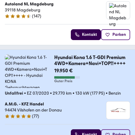
Autoland NL Magdeburg
39118 Magdeburg
(
147
)
4.6 Sterne
Kontakt
Parken
Hyundai Kona 1.6 T-GDI Premium
4WD+Kamera+Navi+TOP!!++++
19.950 €
Guter Preis
Unfallfrei
•
EZ 07/2020
•
29.770 km
•
130 kW (177 PS)
•
Benzin
A.M.G. - KFZ Handel
94474 Vilshofen an der Donau
(
77
)
4.9 Sterne
Kontakt
Parken