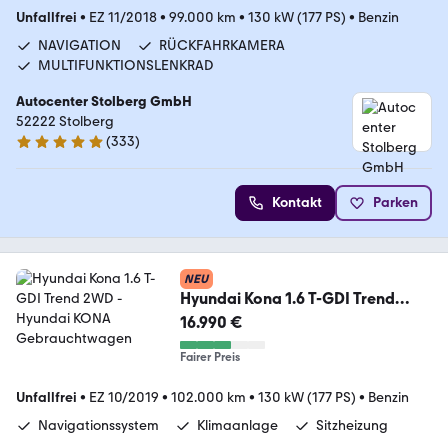
Unfallfrei
•
EZ 11/2018
•
99.000 km
•
130 kW (177 PS)
•
Benzin
NAVIGATION
RÜCKFAHRKAMERA
MULTIFUNKTIONSLENKRAD
Autocenter Stolberg GmbH
52222 Stolberg
(
333
)
4.9 Sterne
Kontakt
Parken
NEU
Hyundai Kona 1.6 T-GDI Trend
2WD
16.990 €
Fairer Preis
Unfallfrei
•
EZ 10/2019
•
102.000 km
•
130 kW (177 PS)
•
Benzin
Navigationssystem
Klimaanlage
Sitzheizung