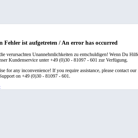
n Fehler ist aufgetreten / An error has occurred
 die verursachten Unannehmlichkeiten zu entschuldigen! Wenn Du Hilfe
unser Kundenservice unter +49 (0)30 - 81097 - 601 zur Verfügung.
se for any inconvenience! If you require assistance, please contact our
upport on +49 (0)30 - 81097 - 601.
e