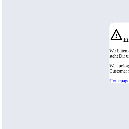
Ei
Wir bitten
steht Dir 
We apologi
Customer S
Homepag