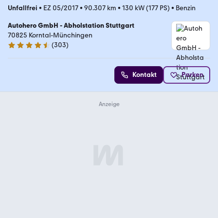
Unfallfrei
•
EZ 05/2017
•
90.307 km
•
130 kW (177 PS)
•
Benzin
Autohero GmbH - Abholstation Stuttgart
70825 Korntal-Münchingen
(
303
)
4.4 Sterne
Kontakt
Parken