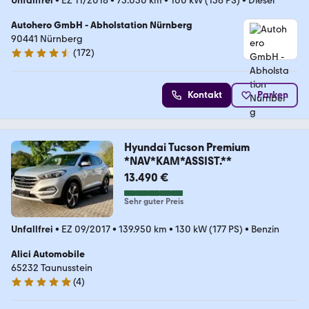
Unfallfrei
•
EZ 11/2018
•
75.030 km
•
100 kW (136 PS)
•
Diesel
Autohero GmbH - Abholstation Nürnberg
90441 Nürnberg
(
172
)
4.5 Sterne
Kontakt
Parken
Hyundai Tucson Premium
*NAV*KAM*ASSIST.**
13.490 €
Sehr guter Preis
Unfallfrei
•
EZ 09/2017
•
139.950 km
•
130 kW (177 PS)
•
Benzin
Alici Automobile
65232 Taunusstein
(
4
)
5 Sterne