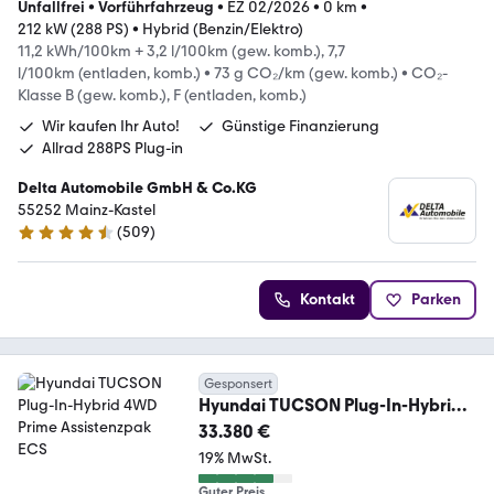
Unfallfrei
•
Vorführfahrzeug
•
EZ 02/2026
•
0 km
•
212 kW (288 PS)
•
Hybrid (Benzin/Elektro)
11,2 kWh/100km + 3,2 l/100km (gew. komb.), 7,7
l/100km (entladen, komb.)
•
73 g CO₂/km (gew. komb.)
•
CO₂-
Klasse B (gew. komb.), F (entladen, komb.)
Wir kaufen Ihr Auto!
Günstige Finanzierung
Allrad 288PS Plug-in
Delta Automobile GmbH & Co.KG
55252 Mainz-Kastel
(
509
)
4.7 Sterne
Kontakt
Parken
Gesponsert
Hyundai TUCSON Plug-In-Hybrid
4WD Prime Assistenzpak ECS
33.380 €
19% MwSt.
Guter Preis