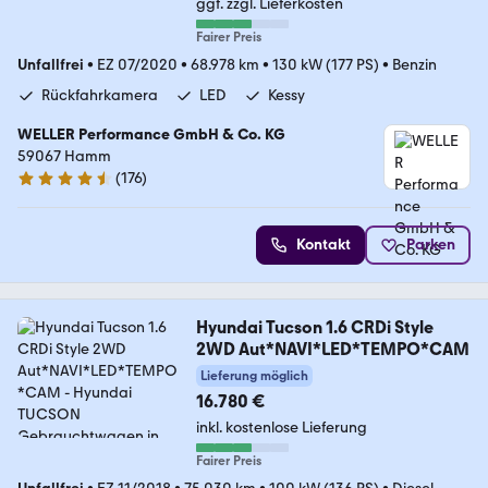
ggf. zzgl. Lieferkosten
Fairer Preis
Unfallfrei
•
EZ 07/2020
•
68.978 km
•
130 kW (177 PS)
•
Benzin
Rückfahrkamera
LED
Kessy
WELLER Performance GmbH & Co. KG
59067 Hamm
(
176
)
4.6 Sterne
Kontakt
Parken
Hyundai Tucson 1.6 CRDi Style
2WD Aut*NAVI*LED*TEMPO*CAM
Lieferung möglich
16.780 €
inkl. kostenlose Lieferung
Fairer Preis