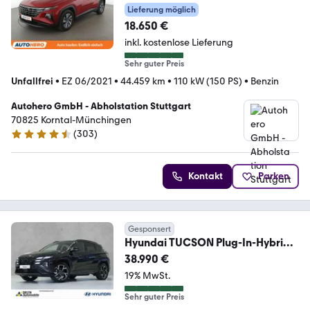
2WD *NAV*ACC*CAM*PDC*SHZ
Lieferung möglich
18.650 €
inkl. kostenlose Lieferung
Sehr guter Preis
Unfallfrei
•
EZ 06/2021
•
44.459 km
•
110 kW (150 PS)
•
Benzin
Autohero GmbH - Abholstation Stuttgart
70825 Korntal-Münchingen
(
303
)
4.4 Sterne
Kontakt
Parken
Gesponsert
Hyundai TUCSON Plug-In-Hybrid
N-Line Alcantara 4WD 288PS
38.990 €
19% MwSt.
Sehr guter Preis