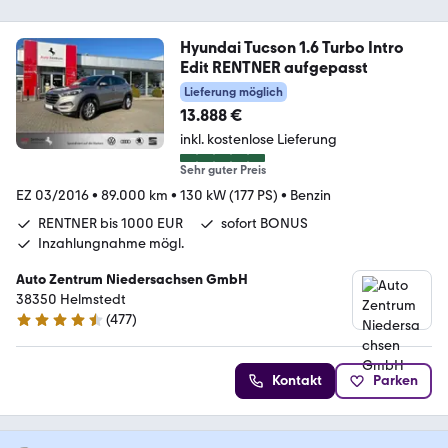
Hyundai Tucson 1.6 Turbo Intro
Edit RENTNER aufgepasst
Lieferung möglich
13.888 €
inkl. kostenlose Lieferung
Sehr guter Preis
EZ 03/2016
•
89.000 km
•
130 kW (177 PS)
•
Benzin
RENTNER bis 1000 EUR
sofort BONUS
Inzahlungnahme mögl.
Auto Zentrum Niedersachsen GmbH
38350 Helmstedt
(
477
)
4.5 Sterne
Kontakt
Parken