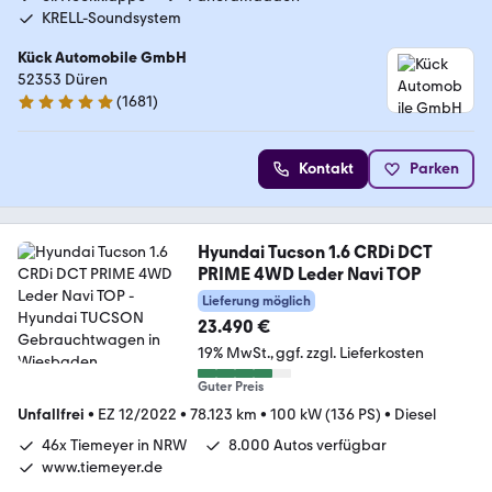
KRELL-Soundsystem
Kück Automobile GmbH
52353 Düren
(
1681
)
4.8 Sterne
Kontakt
Parken
Hyundai Tucson 1.6 CRDi DCT
PRIME 4WD Leder Navi TOP
Lieferung möglich
23.490 €
19% MwSt.
ggf. zzgl. Lieferkosten
Guter Preis
Unfallfrei
•
EZ 12/2022
•
78.123 km
•
100 kW (136 PS)
•
Diesel
46x Tiemeyer in NRW
8.000 Autos verfügbar
www.tiemeyer.de