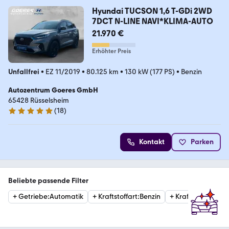
Hyundai TUCSON 1,6 T-GDi 2WD
7DCT N-LINE NAVI*KLIMA-AUTO
21.970 €
Erhöhter Preis
Unfallfrei
•
EZ 11/2019
•
80.125 km
•
130 kW (177 PS)
•
Benzin
Autozentrum Goeres GmbH
65428 Rüsselsheim
(
18
)
4.8 Sterne
Kontakt
Parken
Beliebte passende Filter
+
Getriebe
:
Automatik
+
Kraftstoffart
:
Benzin
+
Kraftstoffart
:
Die