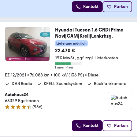
Kontakt
Parken
Hyundai Tucson 1.6 CRDi Prime
Navi|CAM|Krell|Lenkrhzg.
Lieferung möglich
22.470 €
19% MwSt.
ggf. zzgl. Lieferkosten
Fairer Preis
EZ 12/2021
•
76.088 km
•
100 kW (136 PS)
•
Diesel
DAB Radio
KRELL Soundsystem
Rückfahrkamera
Autohaus24
63329 Egelsbach
(
956
)
4.3 Sterne
Kontakt
Parken