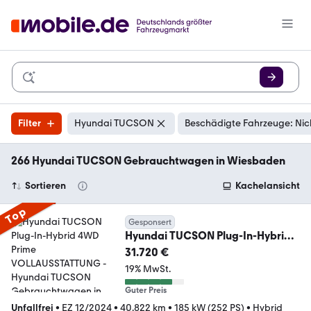
Filter
Hyundai TUCSON
Beschädigte Fahrzeuge: Nic
266 Hyundai TUCSON Gebrauchtwagen in Wiesbaden
Sortieren
Kachelansicht
Top
Gesponsert
Hyundai TUCSON Plug-In-Hybrid
4WD Prime VOLLAUSSTATTUNG
31.720 €
19% MwSt.
Guter Preis
Unfallfrei
•
EZ 12/2024
•
40.822 km
•
185 kW (252 PS)
•
Hybrid