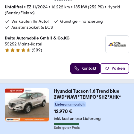
Unfallfrei
•
EZ 11/2024
•
16.222 km
•
185 kW (252 PS)
•
Hybrid
(Benzin/Elektro)
Wir kaufen Ihr Auto!
Günstige Finanzierung
Assistenzpaket & ECS
Delta Automobile GmbH & Co.KG
55252 Mainz-Kastel
(
509
)
4.7 Sterne
Kontakt
Parken
Hyundai Tucson 1.6 Trend blue
2WD*NAVI*TEMPO*SHZ*AHK*
Lieferung möglich
12.970 €
inkl. kostenlose Lieferung
Sehr guter Preis