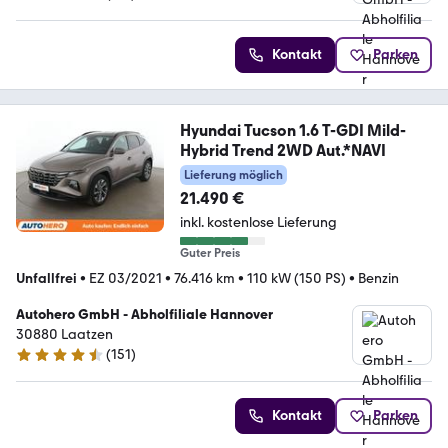
4.7 Sterne
Kontakt
Parken
Hyundai Tucson 1.6 T-GDI Mild-
Hybrid Trend 2WD Aut.*NAVI
Lieferung möglich
21.490 €
inkl. kostenlose Lieferung
Guter Preis
Unfallfrei
•
EZ 03/2021
•
76.416 km
•
110 kW (150 PS)
•
Benzin
Autohero GmbH - Abholfiliale Hannover
30880 Laatzen
(
151
)
4.7 Sterne
Kontakt
Parken