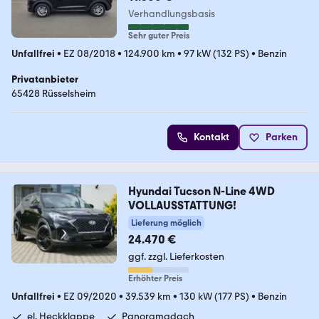
Verhandlungsbasis
Sehr guter Preis
Unfallfrei
•
EZ 08/2018
•
124.900 km
•
97 kW (132 PS)
•
Benzin
Privatanbieter
65428 Rüsselsheim
Kontakt
Parken
Hyundai Tucson N-Line 4WD
VOLLAUSSTATTUNG!
Lieferung möglich
24.470 €
ggf. zzgl. Lieferkosten
Erhöhter Preis
Unfallfrei
•
EZ 09/2020
•
39.539 km
•
130 kW (177 PS)
•
Benzin
el. Heckklappe
Panoramadach