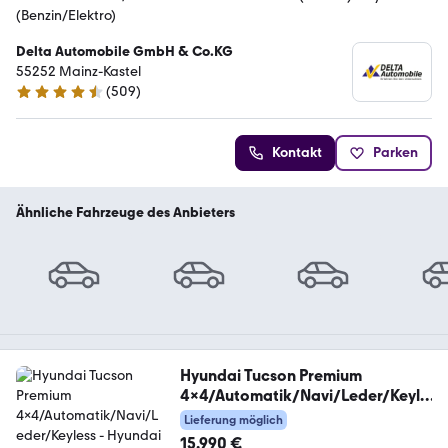
(Benzin/Elektro)
Delta Automobile GmbH & Co.KG
55252 Mainz-Kastel
(
509
)
4.7 Sterne
Kontakt
Parken
Ähnliche Fahrzeuge des Anbieters
Hyundai Tucson Premium
4x4/Automatik/Navi/Leder/Keyle
ss
Lieferung möglich
15.990 €