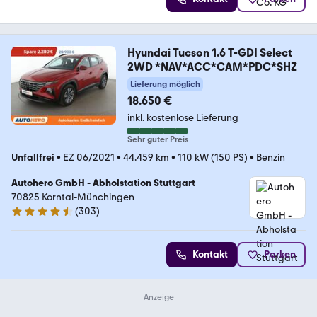
Hyundai Tucson 1.6 T-GDI Select
2WD *NAV*ACC*CAM*PDC*SHZ
Lieferung möglich
18.650 €
inkl. kostenlose Lieferung
Sehr guter Preis
Unfallfrei
•
EZ 06/2021
•
44.459 km
•
110 kW (150 PS)
•
Benzin
Autohero GmbH - Abholstation Stuttgart
70825 Korntal-Münchingen
(
303
)
4.4 Sterne
Kontakt
Parken