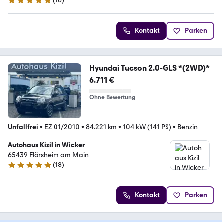
(
18
)
4.8 Sterne
Kontakt
Parken
Hyundai Tucson 2.0-GLS *(2WD)*
6.711 €
Ohne Bewertung
Unfallfrei
•
EZ 01/2010
•
84.221 km
•
104 kW (141 PS)
•
Benzin
Autohaus Kizil in Wicker
65439 Flörsheim am Main
(
18
)
5 Sterne
Kontakt
Parken