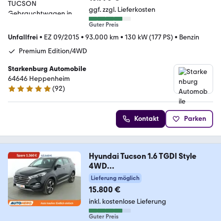
ggf. zzgl. Lieferkosten
Guter Preis
Unfallfrei
•
EZ 09/2015
•
93.000 km
•
130 kW (177 PS)
•
Benzin
Premium Edition/4WD
Starkenburg Automobile
64646 Heppenheim
(
92
)
5 Sterne
Kontakt
Parken
Hyundai Tucson 1.6 TGDI Style
4WD
Aut*NAVI*TEMPO*CAM*PDC
Lieferung möglich
15.800 €
inkl. kostenlose Lieferung
Guter Preis