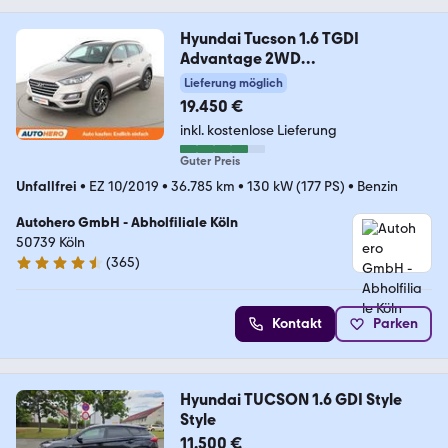
Hyundai Tucson 1.6 TGDI
Advantage 2WD
Aut.*NAVI*CAM*SHZ*
Lieferung möglich
19.450 €
inkl. kostenlose Lieferung
Guter Preis
Unfallfrei
•
EZ 10/2019
•
36.785 km
•
130 kW (177 PS)
•
Benzin
Autohero GmbH - Abholfiliale Köln
50739 Köln
(
365
)
4.6 Sterne
Kontakt
Parken
Hyundai TUCSON 1.6 GDI Style
Style
11.500 €