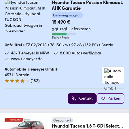
Hyundai Tucson Passion Klimaaut.
AHK Garantie
Lieferung möglich
15.490 €
ggf. zzgl. Lieferkosten
Fairer Preis
Unfallfrei
•
EZ 02/2018
•
78.150 km
•
97 kW (132 PS)
•
Benzin
46x Tiemeyer in NRW
8.000 Autos verfügbar
www.tiemeyer.de
Automobile Tiemeyer GmbH
45711 Datteln
(
152
)
3.8 Sterne
Kontakt
Parken
Gesponsert
Hyundai Tucson 1.6 T-GDI Select