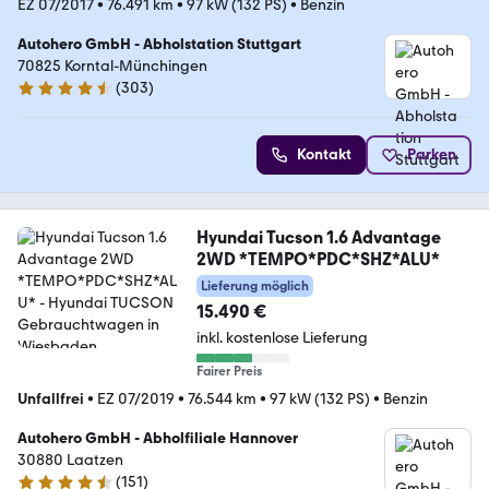
EZ 07/2017
•
76.491 km
•
97 kW (132 PS)
•
Benzin
Autohero GmbH - Abholstation Stuttgart
70825 Korntal-Münchingen
(
303
)
4.4 Sterne
Kontakt
Parken
Hyundai Tucson 1.6 Advantage
2WD *TEMPO*PDC*SHZ*ALU*
Lieferung möglich
15.490 €
inkl. kostenlose Lieferung
Fairer Preis
Unfallfrei
•
EZ 07/2019
•
76.544 km
•
97 kW (132 PS)
•
Benzin
Autohero GmbH - Abholfiliale Hannover
30880 Laatzen
(
151
)