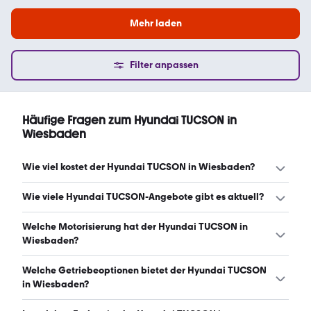
Mehr laden
Filter anpassen
Häufige Fragen zum Hyundai TUCSON in
Wiesbaden
Wie viel kostet der Hyundai TUCSON in Wiesbaden?
Ein guter Preis für einen Hyundai TUCSON in Wiesbaden
Wie viele Hyundai TUCSON-Angebote gibt es aktuell?
liegt zwischen 27.910 € und 38.972 €. Leasingangebote
starten ab 108 € monatlich. (Stand: 6.8.2026)
Es gibt insgesamt 266 Hyundai TUCSON bei mobile.de,
Welche Motorisierung hat der Hyundai TUCSON in
davon 208 Gebraucht- und 58 Neuwagen. (Stand:
Wiesbaden?
6.8.2026)
Der Hyundai TUCSON in Wiesbaden hat Leistungen
Welche Getriebeoptionen bietet der Hyundai TUCSON
zwischen 136 und 265 PS. (Stand: 6.8.2026)
in Wiesbaden?