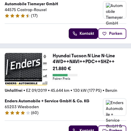
Automobile Tiemeyer GmbH
44575 Castrop-Rauxel
(
17
)
4.6 Sterne
Kontakt
Parken
Hyundai Tucson N Line N-Line
4WD++NAVI++PDC++SHZ++
21.880 €
Fairer Preis
Unfallfrei
•
EZ 09/2019
•
45.644 km
•
130 kW (177 PS)
•
Benzin
Enders Automobile + Service GmbH & Co. KG
65203 Wiesbaden
(
60
)
3.8 Sterne
Kontakt
Parken