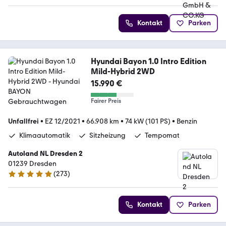
Kontakt
Parken
Hyundai Bayon 1.0 Intro Edition
Mild-Hybrid 2WD
15.990 €
Fairer Preis
Unfallfrei
•
EZ 12/2021
•
66.908 km
•
74 kW (101 PS)
•
Benzin
Klimaautomatik
Sitzheizung
Tempomat
Autoland NL Dresden 2
01239 Dresden
(
273
)
4.9 Sterne
Kontakt
Parken