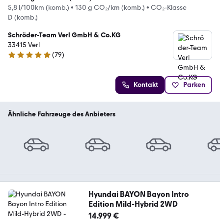
5,8 l/100km (komb.)
•
130 g CO₂/km (komb.)
•
CO₂-Klasse
D (komb.)
Schröder-Team Verl GmbH & Co.KG
33415 Verl
(
79
)
5 Sterne
Kontakt
Parken
Ähnliche Fahrzeuge des Anbieters
Hyundai BAYON Bayon Intro
Edition Mild-Hybrid 2WD
14.999 €