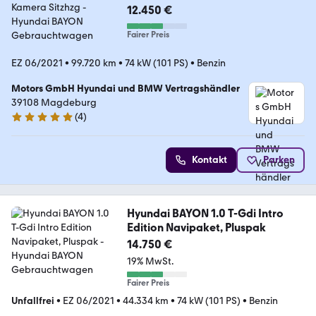
12.450 €
Fairer Preis
EZ 06/2021
•
99.720 km
•
74 kW (101 PS)
•
Benzin
Motors GmbH Hyundai und BMW Vertragshändler
39108 Magdeburg
(
4
)
5 Sterne
Kontakt
Parken
Hyundai BAYON 1.0 T-Gdi Intro
Edition Navipaket, Pluspak
14.750 €
19% MwSt.
Fairer Preis
Unfallfrei
•
EZ 06/2021
•
44.334 km
•
74 kW (101 PS)
•
Benzin