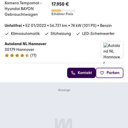
17.950 €
Erhöhter Preis
Unfallfrei
•
EZ 01/2022
•
56.731 km
•
74 kW (101 PS)
•
Benzin
Klimaautomatik
Sitzheizung
LED-Scheinwerfer
Autoland NL Hannover
30179 Hannover
(
11
)
4.7 Sterne
Kontakt
Parken