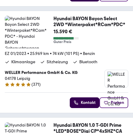
Hyundai BAYON Bayon Select
2WD *Winterpaket*RCam*PDC*
15.590 €
Guter Preis
EZ 01/2023
•
25.969 km
•
74 kW (101 PS)
•
Benzin
Klimaanlage
Sitzheizung
Bluetooth
WELLER Performance GmbH & Co. KG
04178 Leipzig
(
371
)
4.8 Sterne
Kontakt
Parken
Hyundai BAYON 1.0 T-GDI Prime
*LED*BOSE*Digi CP*4xSHZ*CA