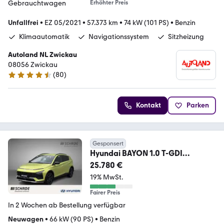
Erhöhter Preis
Unfallfrei
•
EZ 05/2021
•
57.373 km
•
74 kW (101 PS)
•
Benzin
Klimaautomatik
Navigationssystem
Sitzheizung
Autoland NL Zwickau
08056 Zwickau
(
80
)
4.6 Sterne
Kontakt
Parken
Gesponsert
Hyundai BAYON 1.0 T-GDI
Blackline+AUTOMATIK+BOSE+NA
25.780 €
VI +V
19% MwSt.
Fairer Preis
In 2 Wochen ab Bestellung verfügbar
Neuwagen
•
66 kW (90 PS)
•
Benzin