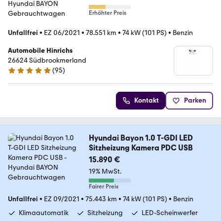
Erhöhter Preis
Unfallfrei
•
EZ 06/2021
•
78.551 km
•
74 kW (101 PS)
•
Benzin
Automobile Hinrichs
26624 Südbrookmerland
(
95
)
4.9 Sterne
Kontakt
Parken
Hyundai Bayon 1.0 T-GDI LED
Sitzheizung Kamera PDC USB
15.890 €
19% MwSt.
Fairer Preis
Unfallfrei
•
EZ 09/2021
•
75.443 km
•
74 kW (101 PS)
•
Benzin
Klimaautomatik
Sitzheizung
LED-Scheinwerfer