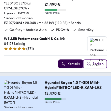
21.490 €
Fairer Preis
EZ 07/2024
•
28.048 km
•
88 kW (120 PS)
•
Benzin
CarPlay + Android Auto
PDCv+h
SmartKey
WELLER Performance GmbH & Co. KG
04178 Leipzig
(
371
)
4.8 Sterne
Kontakt
Parken
Hyundai Bayon 1.0 T-GDI Mild-
Hybrid*INTRO*LED-R.KAM-LHZ
15.470 €
Guter Preis