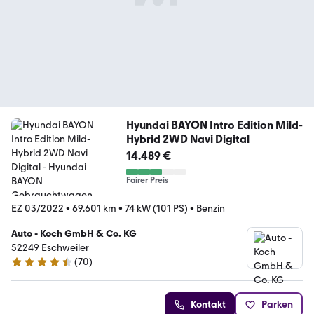
Hyundai BAYON Intro Edition Mild-
Hybrid 2WD Navi Digital
14.489 €
Fairer Preis
EZ 03/2022
•
69.601 km
•
74 kW (101 PS)
•
Benzin
Auto - Koch GmbH & Co. KG
52249 Eschweiler
(
70
)
4.6 Sterne
Kontakt
Parken