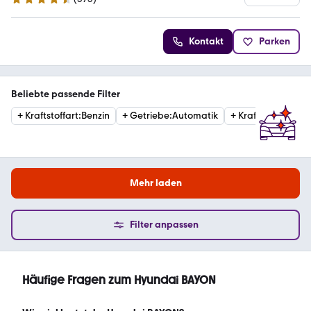
4.3 Sterne
Kontakt
Parken
Beliebte passende Filter
+
Kraftstoffart
:
Benzin
+
Getriebe
:
Automatik
+
Kraftstoffart
:
Hyb
Mehr laden
Filter anpassen
Häufige Fragen zum Hyundai BAYON