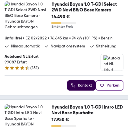
Hyundai Bayon 1.0 T-GDI Select
2WD Navi B&O Bose Kamera
16.490 €
Erhöhter Preis
Unfallfrei
•
EZ 02/2022
•
76.645 km
•
74 kW (101 PS)
•
Benzin
Klimaautomatik
Navigationssystem
Sitzheizung
Autoland NL Erfurt
99087 Erfurt
(
151
)
4.5 Sterne
Kontakt
Parken
Hyundai Bayon 1.0 T-GDI Intro LED
Navi Bose Spurhalte
17.950 €