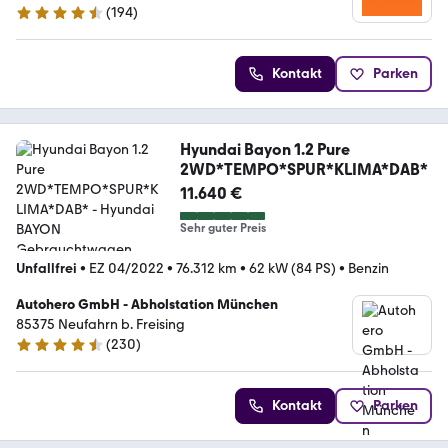
(
194
)
4.6 Sterne
Kontakt
Parken
Hyundai Bayon 1.2 Pure
2WD*TEMPO*SPUR*KLIMA*DAB*
11.640 €
Sehr guter Preis
Unfallfrei
•
EZ 04/2022
•
76.312 km
•
62 kW (84 PS)
•
Benzin
Autohero GmbH - Abholstation München
85375 Neufahrn b. Freising
(
230
)
4.4 Sterne
Kontakt
Parken