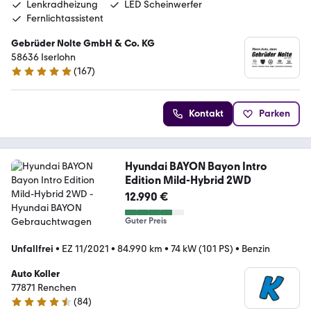
Lenkradheizung
LED Scheinwerfer
Fernlichtassistent
Gebrüder Nolte GmbH & Co. KG
58636 Iserlohn
(
167
)
4.8 Sterne
Kontakt
Parken
Hyundai BAYON Bayon Intro
Edition Mild-Hybrid 2WD
12.990 €
Guter Preis
Unfallfrei
•
EZ 11/2021
•
84.990 km
•
74 kW (101 PS)
•
Benzin
Auto Koller
77871 Renchen
(
84
)
4.6 Sterne