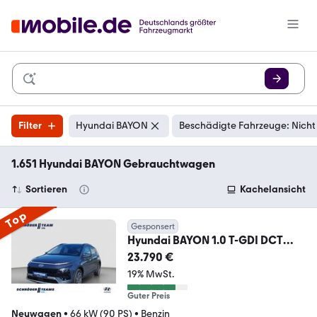
Filter
Hyundai BAYON
Beschädigte Fahrzeuge: Nicht
1.651 Hyundai BAYON Gebrauchtwagen
Sortieren
Kachelansicht
Top
Gesponsert
Hyundai BAYON 1.0 T-GDI DCT
Trend
23.790 €
19% MwSt.
Guter Preis
Neuwagen
•
66 kW (90 PS)
•
Benzin