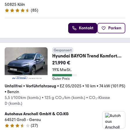
50825 Köln
(
85
)
4.6 Sterne
Kontakt
Parken
Gesponsert
Hyundai BAYON Trend Komfort
Bose Navi Digitales Cockpit
21.990 €
19% MwSt.
Guter Preis
Unfallfrei
•
Vorführfahrzeug
•
EZ 05/2025
•
10 km
•
74 kW (101 PS)
•
Benzin
5,5 l/100km (komb.)
•
125 g CO₂/km (komb.)
•
CO₂-Klasse
D (komb.)
Autohaus Arscholl GmbH & CO.KG
64521 Groß - Gerau
(
27
)
3.3 Sterne