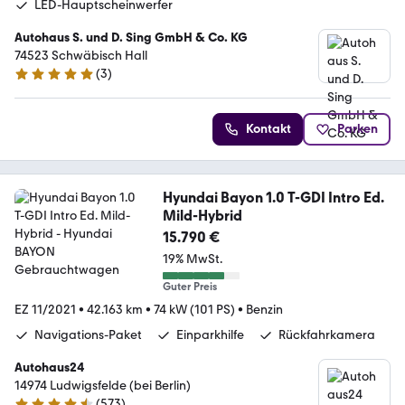
LED-Hauptscheinwerfer
Autohaus S. und D. Sing GmbH & Co. KG
74523 Schwäbisch Hall
(
3
)
5 Sterne
Kontakt
Parken
Hyundai Bayon 1.0 T-GDI Intro Ed.
Mild-Hybrid
15.790 €
19% MwSt.
Guter Preis
EZ 11/2021
•
42.163 km
•
74 kW (101 PS)
•
Benzin
Navigations-Paket
Einparkhilfe
Rückfahrkamera
Autohaus24
14974 Ludwigsfelde (bei Berlin)
(
573
)