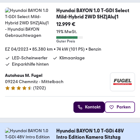
Hyundai BAYON 1.0 T-GDI Select
Mild-Hybrid 2WD SHZ|Alu|1
12.999 €
19% MwSt.
Guter Preis
EZ 04/2023
•
85.380 km
•
74 kW (101 PS)
•
Benzin
LED-Scheinwerfer
Klimaanlage
Einparkhilfe hinten
Autohaus M. Fugel
09224 Chemnitz - Mittelbach
(
1202
)
4.6 Sterne
Kontakt
Parken
Hyundai BAYON 1.0 T-GDi 48V
Intro Edition Kamera Sitzhzg