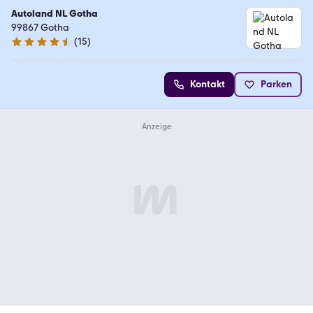
Autoland NL Gotha
99867 Gotha
(
15
)
4.6 Sterne
Kontakt
Parken