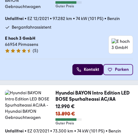
Guter Preis
Unfallfrei
•
EZ 12/2021
•
97.282 km
•
74 kW (101 PS)
•
Benzin
Berganfahrassistent
E hoch 3 GmbH
66954 Pirmasens
(
5
)
4.7 Sterne
Kontakt
Parken
Hyundai BAYON Intro Edition LED
BOSE Spurhalteassi AC/AA
12.990 €
13.890 €
Guter Preis
Unfallfrei
•
EZ 07/2021
•
73.300 km
•
74 kW (101 PS)
•
Benzin