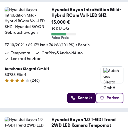
Hyundai Bayon IntroEdition Mild-
Hybrid RCam Voll-LED SHZ
15.000 €
19% MwSt.
Fairer Preis
EZ 10/2021
•
62.179 km
•
74 kW (101 PS)
•
Benzin
Tempomat
CarPlay&AndroidAuto
Lenkrad heizbar
Autohaus Siegtal GmbH
53783 Eitorf
(
246
)
4.1 Sterne
Kontakt
Parken
Hyundai Bayon 1.0 T-GDI Trend
2WD LED Kamera Tempomat