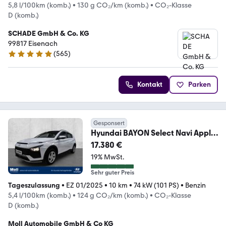
5,8 l/100km (komb.)
•
130 g CO₂/km (komb.)
•
CO₂-Klasse
D (komb.)
SCHADE GmbH & Co. KG
99817 Eisenach
(
565
)
4.8 Sterne
Kontakt
Parken
Gesponsert
Hyundai BAYON Select Navi Apple
CarPlay Android Auto Fah
17.380 €
19% MwSt.
Sehr guter Preis
Tageszulassung
•
EZ 01/2025
•
10 km
•
74 kW (101 PS)
•
Benzin
5,4 l/100km (komb.)
•
124 g CO₂/km (komb.)
•
CO₂-Klasse
D (komb.)
Moll Automobile GmbH & Co KG