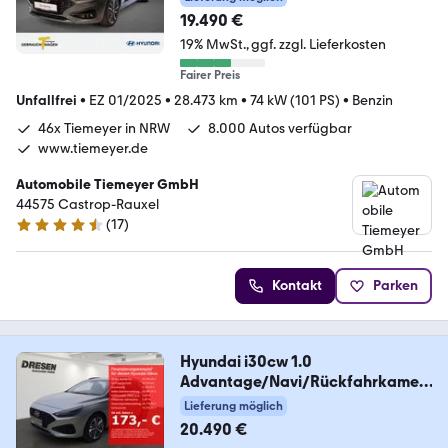
19.490 €
19% MwSt.
ggf. zzgl. Lieferkosten
Fairer Preis
Unfallfrei
•
EZ 01/2025
•
28.473 km
•
74 kW (101 PS)
•
Benzin
46x Tiemeyer in NRW
8.000 Autos verfügbar
www.tiemeyer.de
Automobile Tiemeyer GmbH
44575 Castrop-Rauxel
(
17
)
4.6 Sterne
Kontakt
Parken
Hyundai i30cw 1.0
Advantage/Navi/Rückfahrkamer
a/Sitzheiz
Lieferung möglich
20.490 €