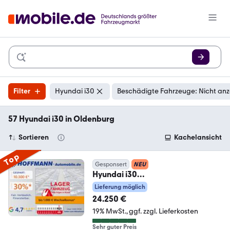
Filter
Hyundai i30
Beschädigte Fahrzeuge: Nicht an
57 Hyundai i30 in Oldenburg
Sortieren
Kachelansicht
Top
Gesponsert
NEU
Hyundai i30
Navi,PDC+Kamera,Klima,LED,Tem
Lieferung möglich
pomat
24.250 €
19% MwSt.
ggf. zzgl. Lieferkosten
Sehr guter Preis