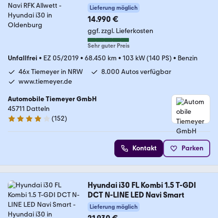
Lieferung möglich
14.990 €
ggf. zzgl. Lieferkosten
Sehr guter Preis
Unfallfrei
•
EZ 05/2019
•
68.450 km
•
103 kW (140 PS)
•
Benzin
46x Tiemeyer in NRW
8.000 Autos verfügbar
www.tiemeyer.de
Automobile Tiemeyer GmbH
45711 Datteln
(
152
)
3.8 Sterne
Kontakt
Parken
Hyundai i30 FL Kombi 1.5 T-GDI
DCT N-LINE LED Navi Smart
Lieferung möglich