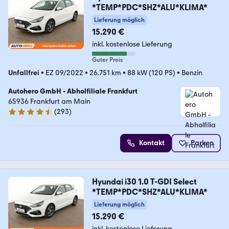
*TEMP*PDC*SHZ*ALU*KLIMA*
Lieferung möglich
15.290 €
inkl. kostenlose Lieferung
Guter Preis
Unfallfrei
•
EZ 09/2022
•
26.751 km
•
88 kW (120 PS)
•
Benzin
Autohero GmbH - Abholfiliale Frankfurt
65936 Frankfurt am Main
(
293
)
4.6 Sterne
Kontakt
Parken
Hyundai i30 1.0 T-GDI Select
*TEMP*PDC*SHZ*ALU*KLIMA*
Lieferung möglich
15.290 €
inkl. kostenlose Lieferung