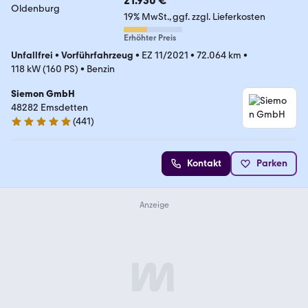
21.930 €
19% MwSt.
ggf. zzgl. Lieferkosten
Erhöhter Preis
Unfallfrei
•
Vorführfahrzeug
•
EZ 11/2021
•
72.064 km
•
118 kW (160 PS)
•
Benzin
Siemon GmbH
48282 Emsdetten
(
441
)
4.9 Sterne
Kontakt
Parken