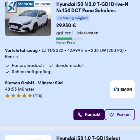
Hyundai i30 N 2.0 T-GDI Drive-N
Nr.154 DCT Pano Schalens
Lieferung möglich
29.930 €
ggf. zzgl. Lieferkosten
Fairer Preis
Vorführfahrzeug
•
EZ 11/2022
•
42.999 km
•
206 kW (280 PS)
•
Benzin
Panoramadach
Sondermodell
Scheckheftgepflegt
Siemon GmbH - Münster Süd
48153 Münster
(
416
)
4.8 Sterne
Kontakt
Parken
Hyundai i30 1.0 T-GDI Select