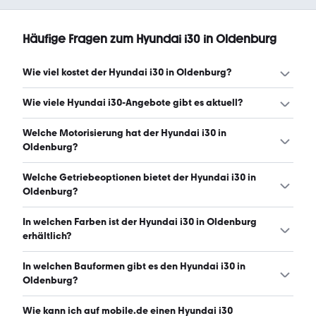
Häufige Fragen zum Hyundai i30 in Oldenburg
Wie viel kostet der Hyundai i30 in Oldenburg?
Ein guter Preis für einen Hyundai i30 in Oldenburg liegt
Wie viele Hyundai i30-Angebote gibt es aktuell?
zwischen 16.490 € und 28.990 €. Leasingangebote
starten ab 219 € monatlich. (Stand: 7.8.2026)
Es gibt insgesamt 57 Hyundai i30 bei mobile.de, davon 44
Welche Motorisierung hat der Hyundai i30 in
Gebraucht- und 13 Neuwagen. (Stand: 7.8.2026)
Oldenburg?
Der Hyundai i30 in Oldenburg hat Leistungen zwischen
Welche Getriebeoptionen bietet der Hyundai i30 in
99 und 160 PS. (Stand: 7.8.2026)
Oldenburg?
Der Hyundai i30 in Oldenburg ist mit automatischem und
In welchen Farben ist der Hyundai i30 in Oldenburg
manuellem Getriebe erhältlich. (Stand: 7.8.2026)
erhältlich?
Den Hyundai i30 in Oldenburg gibt es in folgenden
In welchen Bauformen gibt es den Hyundai i30 in
Farben: grau, schwarz, weiß, grün, silber, blau und rot. Die
Oldenburg?
häufigste Farbe ist grau. (Stand: 7.8.2026)
Den Hyundai i30 in Oldenburg gibt es in folgenden
Wie kann ich auf mobile.de einen Hyundai i30