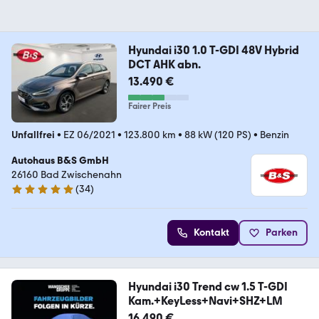
Hyundai i30 1.0 T-GDI 48V Hybrid
DCT AHK abn.
13.490 €
Fairer Preis
Unfallfrei
•
EZ 06/2021
•
123.800 km
•
88 kW (120 PS)
•
Benzin
Autohaus B&S GmbH
26160 Bad Zwischenahn
(
34
)
5 Sterne
Kontakt
Parken
Hyundai i30 Trend cw 1.5 T-GDI
Kam.+KeyLess+Navi+SHZ+LM
16.490 €