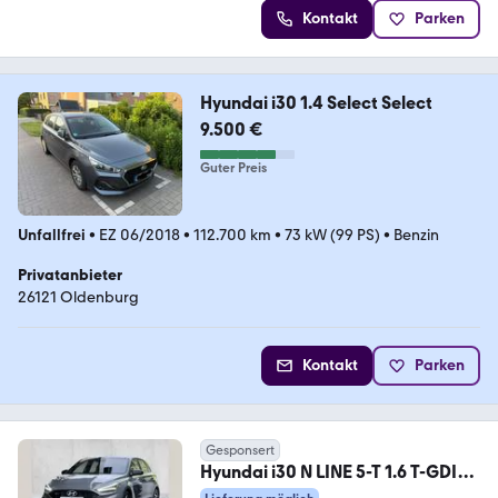
Kontakt
Parken
Hyundai i30 1.4 Select Select
9.500 €
Guter Preis
Unfallfrei
•
EZ 06/2018
•
112.700 km
•
73 kW (99 PS)
•
Benzin
Privatanbieter
26121 Oldenburg
Kontakt
Parken
Gesponsert
Hyundai i30 N LINE 5-T 1.6 T-GDI
150PS 7-DCT PANO RFK