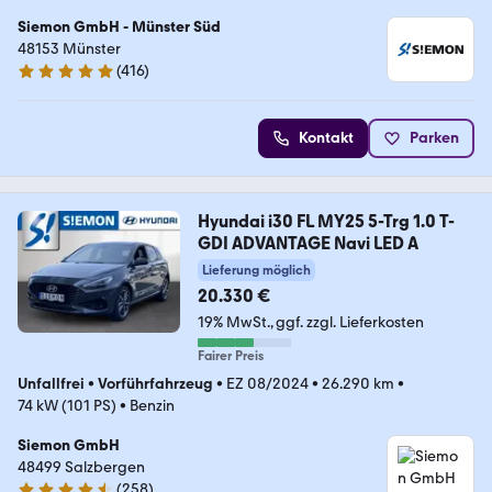
Siemon GmbH - Münster Süd
48153 Münster
(
416
)
4.8 Sterne
Kontakt
Parken
Hyundai i30 FL MY25 5-Trg 1.0 T-
GDI ADVANTAGE Navi LED A
Lieferung möglich
20.330 €
19% MwSt.
ggf. zzgl. Lieferkosten
Fairer Preis
Unfallfrei
•
Vorführfahrzeug
•
EZ 08/2024
•
26.290 km
•
74 kW (101 PS)
•
Benzin
Siemon GmbH
48499 Salzbergen
(
258
)