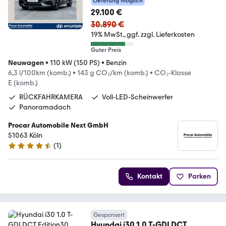
Lieferung möglich
29.100 €
30.890 €
19% MwSt.
ggf. zzgl. Lieferkosten
Guter Preis
Neuwagen
•
110 kW (150 PS)
•
Benzin
6,3 l/100km (komb.)
•
143 g CO₂/km (komb.)
•
CO₂-Klasse
E (komb.)
RÜCKFAHRKAMERA
Voll-LED-Scheinwerfer
Panoramadach
Procar Automobile Next GmbH
51063 Köln
(
1
)
4.7 Sterne
Kontakt
Parken
Gesponsert
Hyundai i30 1.0 T-GDI DCT