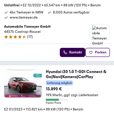
Unfallfrei
•
EZ 12/2022
•
65.547 km
•
88 kW (120 PS)
•
Benzin
46x Tiemeyer in NRW
8.000 Autos verfügbar
www.tiemeyer.de
Automobile Tiemeyer GmbH
44575 Castrop-Rauxel
(
17
)
4.6 Sterne
Kontakt
Parken
Hyundai i30 1.0 T-GDI Connect &
Go|Navi|Kamera|CarPlay
Lieferung möglich
13.890 €
19% MwSt.
ggf. zzgl. Lieferkosten
Fairer Preis
EZ 01/2023
•
113.821 km
•
88 kW (120 PS)
•
Benzin