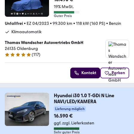
19% MwSt.
Guter Preis
Unfallfrei
•
EZ 04/2023
•
99.300 km
•
118 kW (160 PS)
•
Benzin
Klimaautomatik
Thomas Wandscher Autovertriebs GmbH
26135 Oldenburg
(
117
)
4.8 Sterne
Kontakt
Parken
Hyundai i30 1.0 T-GDi N Line
NAVI/LED/KAMERA
Lieferung möglich
16.590 €
ggf. zzgl. Lieferkosten
Sehr guter Preis