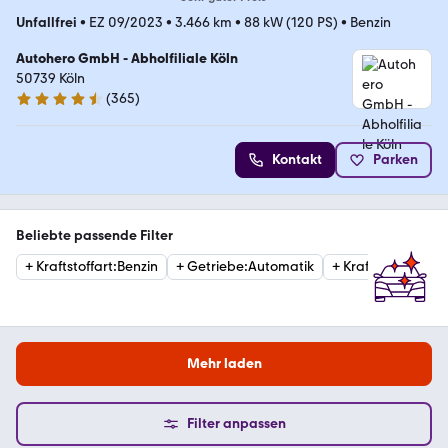
Unfallfrei
•
EZ 09/2023
•
3.466 km
•
88 kW (120 PS)
•
Benzin
Autohero GmbH - Abholfiliale Köln
50739 Köln
(
365
)
4.6 Sterne
Kontakt
Parken
Beliebte passende Filter
+
Kraftstoffart
:
Benzin
+
Getriebe
:
Automatik
+
Kraftstoffart
:
Die
Mehr laden
Filter anpassen