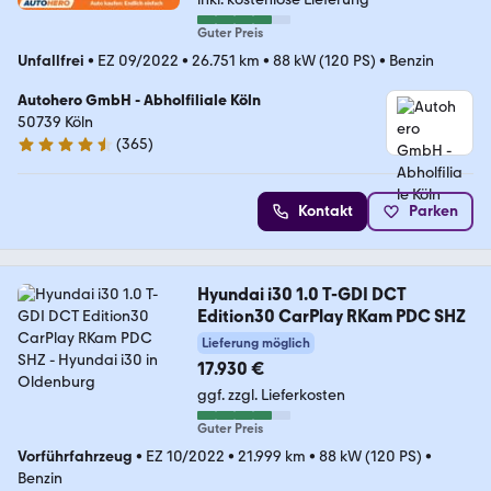
Guter Preis
Unfallfrei
•
EZ 09/2022
•
26.751 km
•
88 kW (120 PS)
•
Benzin
Autohero GmbH - Abholfiliale Köln
50739 Köln
(
365
)
4.6 Sterne
Kontakt
Parken
Hyundai i30 1.0 T-GDI DCT
Edition30 CarPlay RKam PDC SHZ
Lieferung möglich
17.930 €
ggf. zzgl. Lieferkosten
Guter Preis
Vorführfahrzeug
•
EZ 10/2022
•
21.999 km
•
88 kW (120 PS)
•
Benzin