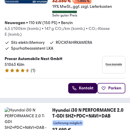
32.350 €
-1.860 €
19% MwSt.
ggf. zzgl. Lieferkosten
Sehr guter Preis
Neuwagen
•
110 kW (150 PS)
•
Benzin
6,5 l/100km (komb.)
•
147 g CO₂/km (komb.)
•
CO₂-Klasse
E (komb.)
Sitz elektr.Memory
RÜCKFAHRKAMERA
Spurhalteassistent LKA
Procar Automobile Next GmbH
51063 Köln
(
1
)
4.7 Sterne
Kontakt
Parken
Hyundai i30 N PERFORMANCE 2.0
T-GDI SHZ+PDC+NAVI+DAB
Lieferung möglich
27.490 €