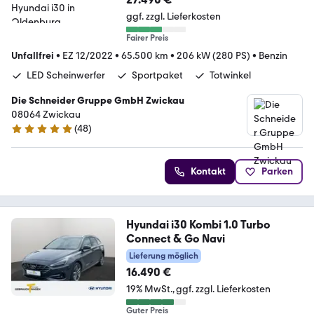
ggf. zzgl. Lieferkosten
Fairer Preis
Unfallfrei
•
EZ 12/2022
•
65.500 km
•
206 kW (280 PS)
•
Benzin
LED Scheinwerfer
Sportpaket
Totwinkel
Die Schneider Gruppe GmbH Zwickau
08064 Zwickau
(
48
)
4.8 Sterne
Kontakt
Parken
Hyundai i30 Kombi 1.0 Turbo
Connect & Go Navi
Lieferung möglich
16.490 €
19% MwSt.
ggf. zzgl. Lieferkosten
Guter Preis