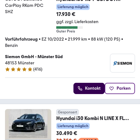
Edition30 CarPlay RKam PDC SHZ
Lieferung möglich
17.930 €
ggf. zzgl. Lieferkosten
Guter Preis
Vorführfahrzeug
•
EZ 10/2022
•
21.999 km
•
88 kW (120 PS)
•
Benzin
Siemon GmbH - Münster Süd
48153 Münster
(
416
)
4.8 Sterne
Kontakt
Parken
Gesponsert
Hyundai i30 Kombi N LINE X FL
Kombi 1.6 T-GDI 150PS 7-DC
Lieferung möglich
30.490 €