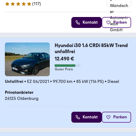
(
117
)
4.8 Sterne
Kontakt
Parken
Hyundai i30 1.6 CRDi 85kW Trend
unfallfrei
12.490 €
Guter Preis
Unfallfrei
•
EZ 06/2021
•
99.700 km
•
85 kW (116 PS)
•
Diesel
Privatanbieter
26125 Oldenburg
Kontakt
Parken