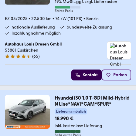
19% MwSt.
ggf. zzgl. Lieferkosten
Fairer Preis
EZ 03/2025
•
22.500 km
•
74 kW (101 PS)
•
Benzin
nationale Auslieferung
bundesweite Zulassung
Inzahlungnahme möglich
Autohaus Louis Dresen GmbH
53881 Euskirchen
(
65
)
4.7 Sterne
Kontakt
Parken
Hyundai i30 1.0 T-GDI Mild-Hybrid
N Line*NAVI*CAM*SPUR*
Lieferung möglich
18.990 €
inkl. kostenlose Lieferung
Sehr guter Preis