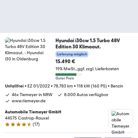
Hyundai i30cw 1.5 Turbo 48V
Edition 30 Klimaaut.
Lieferung möglich
15.490 €
19% MwSt.
ggf. zzgl. Lieferkosten
Guter Preis
Unfallfrei
•
EZ 01/2022
•
78.783 km
•
118 kW (160 PS)
•
Benzin
46x Tiemeyer in NRW
8.000 Autos verfügbar
www.tiemeyer.de
Automobile Tiemeyer GmbH
44575 Castrop-Rauxel
(
17
)
4.6 Sterne