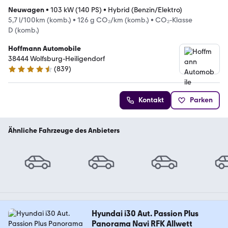
Neuwagen
•
103 kW (140 PS)
•
Hybrid (Benzin/Elektro)
5,7 l/100km (komb.)
•
126 g CO₂/km (komb.)
•
CO₂-Klasse
D (komb.)
Hoffmann Automobile
38444 Wolfsburg-Heiligendorf
(
839
)
4.5 Sterne
Kontakt
Parken
Ähnliche Fahrzeuge des Anbieters
Hyundai i30 Aut. Passion Plus
Panorama Navi RFK Allwett