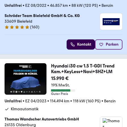
Unfallfrei
•
EZ 08/2022
•
46.857 km
•
88 kW (120 PS)
•
Benzin
Schröder Team Bielefeld GmbH & Co. KG
33609 Bielefeld
(
160
)
4.8 Sterne
Kontakt
Parken
Hyundai i30 cw 1.5 T-GDI Trend
Kam.+KeyLess+Navi+SHZ+LM
15.990 €
19% MwSt.
Guter Preis
Unfallfrei
•
EZ 04/2023
•
114.494 km
•
118 kW (160 PS)
•
Benzin
Klmaautomatik
Thomas Wandscher Autovertriebs GmbH
26135 Oldenburg