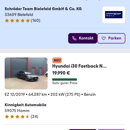
Schröder Team Bielefeld GmbH & Co. KG
33609 Bielefeld
(
160
)
4.8 Sterne
Kontakt
Parken
NEU
Hyundai i30 Fastback N
Performance*Komfort*
19.990 €
Sehr guter Preis
EZ 12/2019
•
64.287 km
•
202 kW (275 PS)
•
Benzin
Kinnigkeit Automobile
59075 Hamm
(
24
)
4.3 Sterne