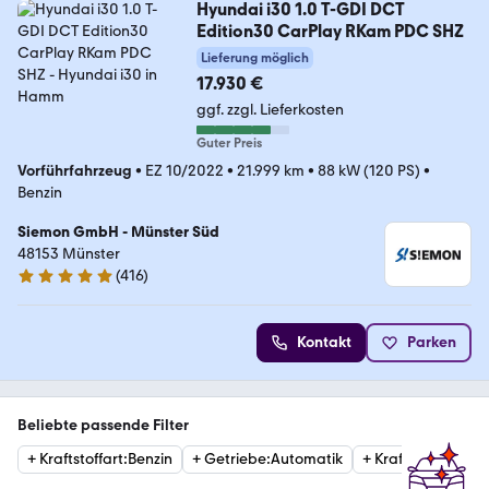
Hyundai i30 1.0 T-GDI DCT
Edition30 CarPlay RKam PDC SHZ
Lieferung möglich
17.930 €
ggf. zzgl. Lieferkosten
Guter Preis
Vorführfahrzeug
•
EZ 10/2022
•
21.999 km
•
88 kW (120 PS)
•
Benzin
Siemon GmbH - Münster Süd
48153 Münster
(
416
)
4.8 Sterne
Kontakt
Parken
Beliebte passende Filter
+
Kraftstoffart
:
Benzin
+
Getriebe
:
Automatik
+
Kraftstoffart
:
Die