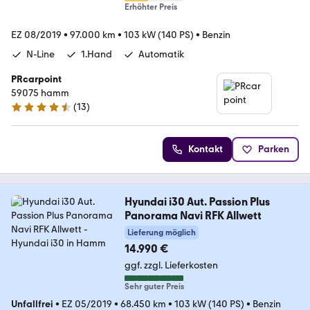
Erhöhter Preis
EZ 08/2019
•
97.000 km
•
103 kW (140 PS)
•
Benzin
N-Line
1.Hand
Automatik
PRcarpoint
59075 hamm
(
13
)
4.5 Sterne
Kontakt
Parken
Hyundai i30 Aut. Passion Plus
Panorama Navi RFK Allwett
Lieferung möglich
14.990 €
ggf. zzgl. Lieferkosten
Sehr guter Preis
Unfallfrei
•
EZ 05/2019
•
68.450 km
•
103 kW (140 PS)
•
Benzin