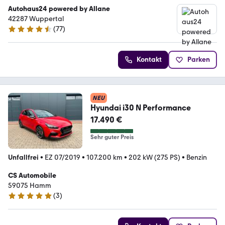
Autohaus24 powered by Allane
42287 Wuppertal
(
77
)
4.5 Sterne
Kontakt
Parken
NEU
Hyundai i30 N Performance
17.490 €
Sehr guter Preis
Unfallfrei
•
EZ 07/2019
•
107.200 km
•
202 kW (275 PS)
•
Benzin
CS Automobile
59075 Hamm
(
3
)
5 Sterne