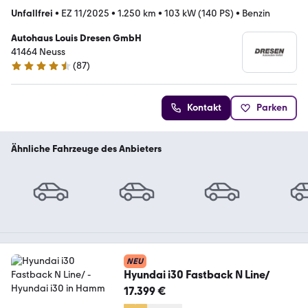
Unfallfrei
•
EZ 11/2025
•
1.250 km
•
103 kW (140 PS)
•
Benzin
Autohaus Louis Dresen GmbH
41464 Neuss
(
87
)
4.3 Sterne
Kontakt
Parken
Ähnliche Fahrzeuge des Anbieters
NEU
Hyundai i30 Fastback N Line/
17.399 €