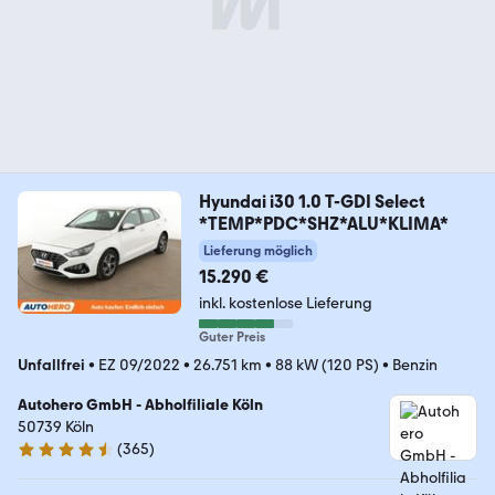
Hyundai i30 1.0 T-GDI Select
*TEMP*PDC*SHZ*ALU*KLIMA*
Lieferung möglich
15.290 €
inkl. kostenlose Lieferung
Guter Preis
Unfallfrei
•
EZ 09/2022
•
26.751 km
•
88 kW (120 PS)
•
Benzin
Autohero GmbH - Abholfiliale Köln
50739 Köln
(
365
)
4.6 Sterne