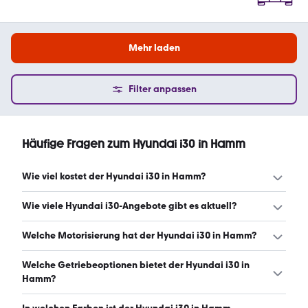
Mehr laden
Filter anpassen
Häufige Fragen zum Hyundai i30 in Hamm
Wie viel kostet der Hyundai i30 in Hamm?
Ein guter Preis für einen Hyundai i30 in Hamm liegt
Wie viele Hyundai i30-Angebote gibt es aktuell?
zwischen 17.960 € und 27.440 €. Leasingangebote
starten ab 210 € monatlich. (Stand: 9.8.2026)
Es gibt insgesamt 87 Hyundai i30 bei mobile.de, davon 75
Welche Motorisierung hat der Hyundai i30 in Hamm?
Gebraucht- und 12 Neuwagen. (Stand: 9.8.2026)
Der Hyundai i30 in Hamm hat Leistungen zwischen 101
Welche Getriebeoptionen bietet der Hyundai i30 in
und 275 PS. (Stand: 9.8.2026)
Hamm?
Der Hyundai i30 in Hamm ist mit automatischem und