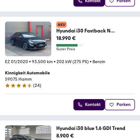
Kontakt
Parken
NEU
Hyundai i30 Fastback N
Performance
18.990 €
Guter Preis
EZ 01/2020
•
93.500 km
•
202 kW (275 PS)
•
Benzin
Kinnigkeit Automobile
59075 Hamm
(
24
)
4.3 Sterne
Kontakt
Parken
Hyundai i30 blue 1.6 GDI Trend
8.900 €