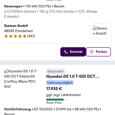
Neuwagen
•
110 kW (150 PS)
•
Benzin
6,3 l/100km (komb.)
•
142 g CO₂/km (komb.)
•
CO₂-Klasse
E (komb.)
Siemon GmbH
48282 Emsdetten
(
441
)
4.9 Sterne
Kontakt
Parken
Gesponsert
Hyundai i30 1.0 T-GDI DCT
Edition30 CarPlay RKam PDC SHZ
Lieferung möglich
17.930 €
ggf. zzgl. Lieferkosten
Guter Preis
Vorführfahrzeug
•
EZ 10/2022
•
21.999 km
•
88 kW (120 PS)
•
Benzin