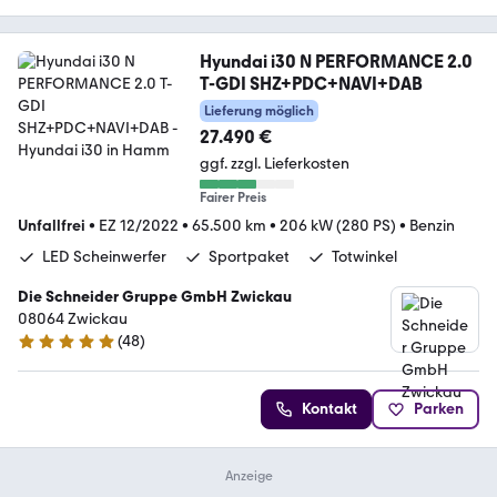
Hyundai i30 N PERFORMANCE 2.0
T-GDI SHZ+PDC+NAVI+DAB
Lieferung möglich
27.490 €
ggf. zzgl. Lieferkosten
Fairer Preis
Unfallfrei
•
EZ 12/2022
•
65.500 km
•
206 kW (280 PS)
•
Benzin
LED Scheinwerfer
Sportpaket
Totwinkel
Die Schneider Gruppe GmbH Zwickau
08064 Zwickau
(
48
)
4.8 Sterne
Kontakt
Parken