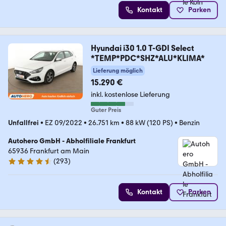
Kontakt
Parken
Hyundai i30 1.0 T-GDI Select
*TEMP*PDC*SHZ*ALU*KLIMA*
Lieferung möglich
15.290 €
inkl. kostenlose Lieferung
Guter Preis
Unfallfrei
•
EZ 09/2022
•
26.751 km
•
88 kW (120 PS)
•
Benzin
Autohero GmbH - Abholfiliale Frankfurt
65936 Frankfurt am Main
(
293
)
4.6 Sterne
Kontakt
Parken