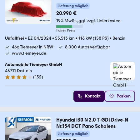
Lieferung möglich
20.990 €
19% MwSt.
ggf. zzgl. Lieferkosten
Fairer Preis
Unfallfrei
•
EZ 04/2024
•
53.513 km
•
116 kW (158 PS)
•
Benzin
46x Tiemeyer in NRW
8.000 Autos verfügbar
www.tiemeyer.de
Automobile Tiemeyer GmbH
45711 Datteln
(
152
)
3.8 Sterne
Kontakt
Parken
Hyundai i30 N 2.0 T-GDI Drive-N
Nr.154 DCT Pano Schalens
Lieferung möglich