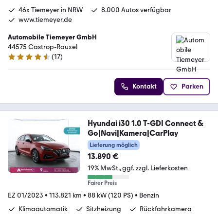
46x Tiemeyer in NRW
8.000 Autos verfügbar
www.tiemeyer.de
Automobile Tiemeyer GmbH
44575 Castrop-Rauxel
(
17
)
4.6 Sterne
Kontakt
Parken
Hyundai i30 1.0 T-GDI Connect &
Go|Navi|Kamera|CarPlay
Lieferung möglich
13.890 €
19% MwSt.
ggf. zzgl. Lieferkosten
Fairer Preis
EZ 01/2023
•
113.821 km
•
88 kW (120 PS)
•
Benzin
Klimaautomatik
Sitzheizung
Rückfahrkamera