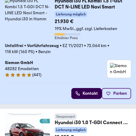
Hyundai i30 FL Kombi 1.5 T-GDI
DCT N-LINE LED Navi Smart
Lieferung möglich
21.930 €
19% MwSt.
ggf. zzgl. Lieferkosten
Erhöhter Preis
Unfallfrei
•
Vorführfahrzeug
•
EZ 11/2021
•
72.064 km
•
118 kW (160 PS)
•
Benzin
Siemon GmbH
48282 Emsdetten
(
441
)
4.9 Sterne
Kontakt
Parken
Gesponsert
Hyundai i30 1.0 T-GDI Connect &
Go|Navi|Kamera|CarPlay
Lieferung möglich