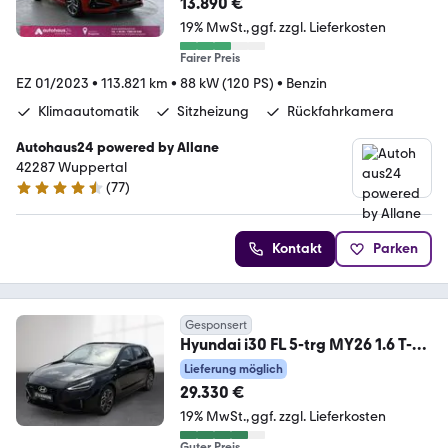
13.890 €
19% MwSt.
ggf. zzgl. Lieferkosten
Fairer Preis
EZ 01/2023
•
113.821 km
•
88 kW (120 PS)
•
Benzin
Klimaautomatik
Sitzheizung
Rückfahrkamera
Autohaus24 powered by Allane
42287 Wuppertal
(
77
)
4.5 Sterne
Kontakt
Parken
Gesponsert
Hyundai i30 FL 5-trg MY26 1.6 T-
GDi DCT N-Line Navi Digi
Lieferung möglich
29.330 €
19% MwSt.
ggf. zzgl. Lieferkosten
Guter Preis