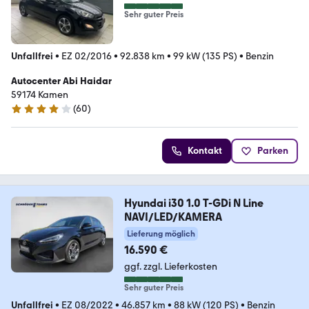
Sehr guter Preis
Unfallfrei
•
EZ 02/2016
•
92.838 km
•
99 kW (135 PS)
•
Benzin
Autocenter Abi Haidar
59174 Kamen
(
60
)
3.9 Sterne
Kontakt
Parken
Hyundai i30 1.0 T-GDi N Line
NAVI/LED/KAMERA
Lieferung möglich
16.590 €
ggf. zzgl. Lieferkosten
Sehr guter Preis
Unfallfrei
•
EZ 08/2022
•
46.857 km
•
88 kW (120 PS)
•
Benzin