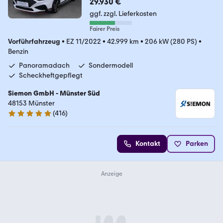
29.930 €
ggf. zzgl. Lieferkosten
Fairer Preis
Vorführfahrzeug
•
EZ 11/2022
•
42.999 km
•
206 kW (280 PS)
•
Benzin
Panoramadach
Sondermodell
Scheckheftgepflegt
Siemon GmbH - Münster Süd
48153 Münster
(
416
)
4.8 Sterne
Kontakt
Parken