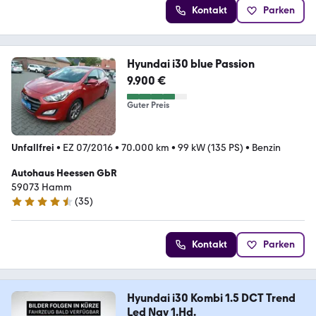
Kontakt
Parken
Hyundai i30 blue Passion
9.900 €
Guter Preis
Unfallfrei
•
EZ 07/2016
•
70.000 km
•
99 kW (135 PS)
•
Benzin
Autohaus Heessen GbR
59073 Hamm
(
35
)
4.4 Sterne
Kontakt
Parken
Hyundai i30 Kombi 1.5 DCT Trend
Led Nav 1.Hd.