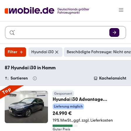
Filter
Hyundai i30
Beschädigte Fahrzeuge: Nicht an
87 Hyundai i30 in Hamm
Sortieren
Kachelansicht
Top
Gesponsert
Hyundai i30 Advantage
Automatik+Panorama+Navi+Kam
Lieferung möglich
era+Si
24.990 €
19% MwSt.
ggf. zzgl. Lieferkosten
Guter Preis