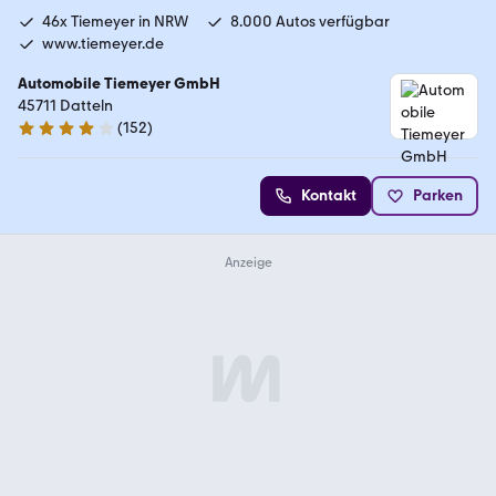
46x Tiemeyer in NRW
8.000 Autos verfügbar
www.tiemeyer.de
Automobile Tiemeyer GmbH
45711 Datteln
(
152
)
3.8 Sterne
Kontakt
Parken