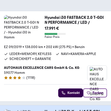
Hyundai i30 FASTBACK 2.0 T-GDI
N PERFORMANCE / LED /
17.991 €
Fairer Preis
EZ 09/2019
•
138.000 km
•
202 kW (275 PS)
•
Benzin
LEDER+MEMORY, KEYLESS
NAVI+KAMERA+APPLE
SCHECKHEFT + GARANTIE
AUTOHAUS EXCELLENCE CARS GmbH & Co. KG
59077 Hamm
(
1118
)
4.2 Sterne
Kontakt
Parken