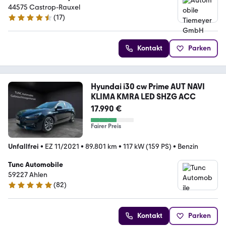
44575 Castrop-Rauxel
(
17
)
4.6 Sterne
Kontakt
Parken
Hyundai i30 cw Prime AUT NAVI
KLIMA KMRA LED SHZG ACC
17.990 €
Fairer Preis
Unfallfrei
•
EZ 11/2021
•
89.801 km
•
117 kW (159 PS)
•
Benzin
Tunc Automobile
59227 Ahlen
(
82
)
5 Sterne
Kontakt
Parken