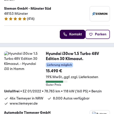
Siemon GmbH - Münster Süd
48153 Münster
(
416
)
4.8 Sterne
Kontakt
Parken
Hyundai i30cw 1.5 Turbo 48V
Edition 30 Klimaaut.
Lieferung möglich
15.490 €
19% MwSt.
ggf. zzgl. Lieferkosten
Guter Preis
Unfallfrei
•
EZ 01/2022
•
78.783 km
•
118 kW (160 PS)
•
Benzin
46x Tiemeyer in NRW
8.000 Autos verfügbar
www.tiemeyer.de
Automobile Tiemeyer GmbH