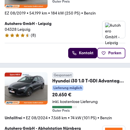
Guter Preis
EZ 08/2019
•
54.199 km
•
184 kW (250 PS)
•
Benzin
Autohero GmbH - Leipzig
04328 Leipzig
(
8
)
4.3 Sterne
Kontakt
Parken
Gesponsert
Hyundai i30 1.0 T-GDI Advantage
Aut.*NAVI*LED*TEMPO*CAM*
Lieferung möglich
20.650 €
inkl. kostenlose Lieferung
Guter Preis
Unfallfrei
•
EZ 08/2024
•
7.568 km
•
74 kW (101 PS)
•
Benzin
Autohero GmbH - Abholstation Nürnberg