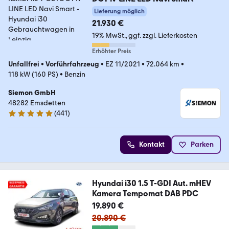
Lieferung möglich
21.930 €
19% MwSt.
ggf. zzgl. Lieferkosten
Erhöhter Preis
Unfallfrei
•
Vorführfahrzeug
•
EZ 11/2021
•
72.064 km
•
118 kW (160 PS)
•
Benzin
Siemon GmbH
48282 Emsdetten
(
441
)
4.9 Sterne
Kontakt
Parken
Hyundai i30 1.5 T-GDI Aut. mHEV
Kamera Tempomat DAB PDC
19.890 €
20.890 €