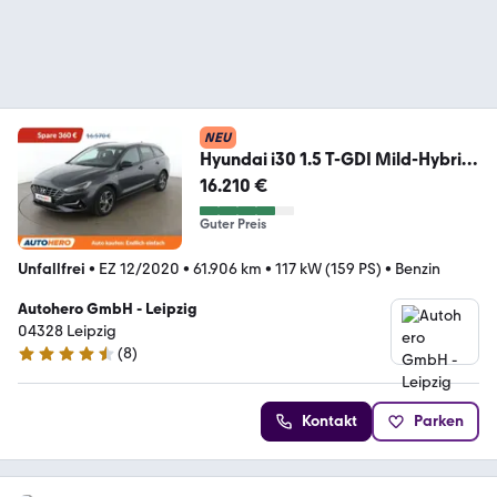
NEU
Hyundai i30 1.5 T-GDI Mild-Hybrid
Intro Edition*LED*PDC*
16.210 €
Guter Preis
Unfallfrei
•
EZ 12/2020
•
61.906 km
•
117 kW (159 PS)
•
Benzin
Autohero GmbH - Leipzig
04328 Leipzig
(
8
)
4.3 Sterne
Kontakt
Parken