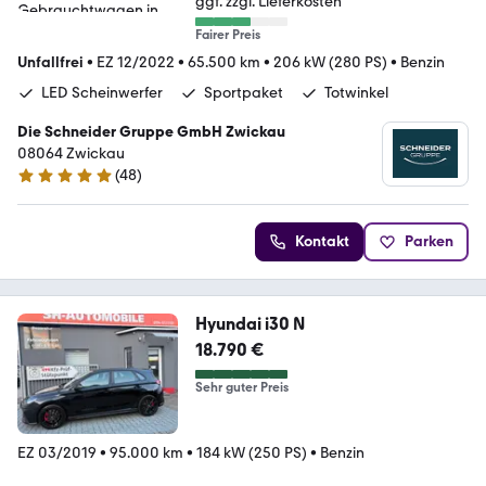
ggf. zzgl. Lieferkosten
Fairer Preis
Unfallfrei
•
EZ 12/2022
•
65.500 km
•
206 kW (280 PS)
•
Benzin
LED Scheinwerfer
Sportpaket
Totwinkel
Die Schneider Gruppe GmbH Zwickau
08064 Zwickau
(
48
)
4.8 Sterne
Kontakt
Parken
Hyundai i30 N
18.790 €
Sehr guter Preis
EZ 03/2019
•
95.000 km
•
184 kW (250 PS)
•
Benzin