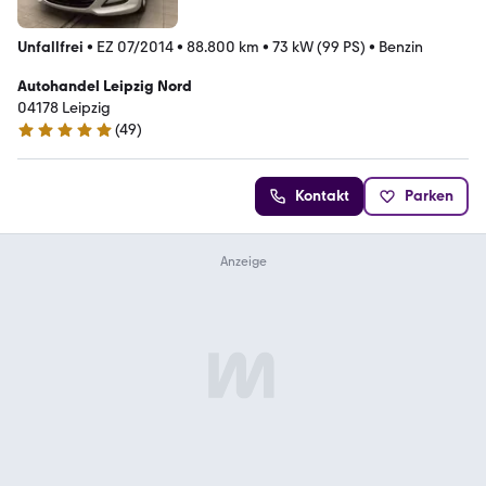
Unfallfrei
•
EZ 07/2014
•
88.800 km
•
73 kW (99 PS)
•
Benzin
Autohandel Leipzig Nord
04178 Leipzig
(
49
)
4.9 Sterne
Kontakt
Parken