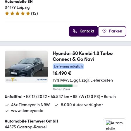
Automobile SH
04179 Leipzig
(
12
)
5 Sterne
Kontakt
Parken
Hyundai i30 Kombi 1.0 Turbo
Connect & Go Navi
Lieferung möglich
16.490 €
19% MwSt.
ggf. zzgl. Lieferkosten
Guter Preis
Unfallfrei
•
EZ 12/2022
•
65.547 km
•
88 kW (120 PS)
•
Benzin
46x Tiemeyer in NRW
8.000 Autos verfügbar
www.tiemeyer.de
Automobile Tiemeyer GmbH
44575 Castrop-Rauxel