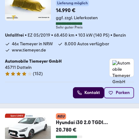
Lieferung möglich
14.990 €
ggf. zzgl. Lieferkosten
Sehr guter Preis
Unfallfrei
•
EZ 05/2019
•
68.450 km
•
103 kW (140 PS)
•
Benzin
46x Tiemeyer in NRW
8.000 Autos verfügbar
www.tiemeyer.de
Automobile Tiemeyer GmbH
45711 Datteln
(
152
)
3.8 Sterne
Kontakt
Parken
NEU
Hyundai i30 2.0 TGDI
N*NAVI*TEMPO*CAM*PDC*SHZ*
20.780 €
ALU*KLIMA*