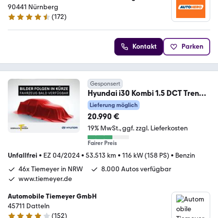
90441 Nürnberg
(
172
)
4.5 Sterne
Kontakt
Parken
Gesponsert
Hyundai i30 Kombi 1.5 DCT Trend
Led Nav 1.Hd.
Lieferung möglich
20.990 €
19% MwSt.
ggf. zzgl. Lieferkosten
Fairer Preis
Unfallfrei
•
EZ 04/2024
•
53.513 km
•
116 kW (158 PS)
•
Benzin
46x Tiemeyer in NRW
8.000 Autos verfügbar
www.tiemeyer.de
Automobile Tiemeyer GmbH
45711 Datteln
(
152
)