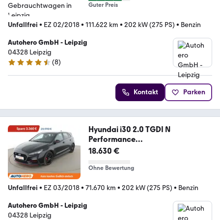
Guter Preis
Unfallfrei
•
EZ 02/2018
•
111.622 km
•
202 kW (275 PS)
•
Benzin
Autohero GmbH - Leipzig
04328 Leipzig
(
8
)
4.3 Sterne
Kontakt
Parken
Hyundai i30 2.0 TGDI N
Performance
*NAVI*LED*TEMPO*CAM*
18.630 €
Ohne Bewertung
Unfallfrei
•
EZ 03/2018
•
71.670 km
•
202 kW (275 PS)
•
Benzin
Autohero GmbH - Leipzig
04328 Leipzig