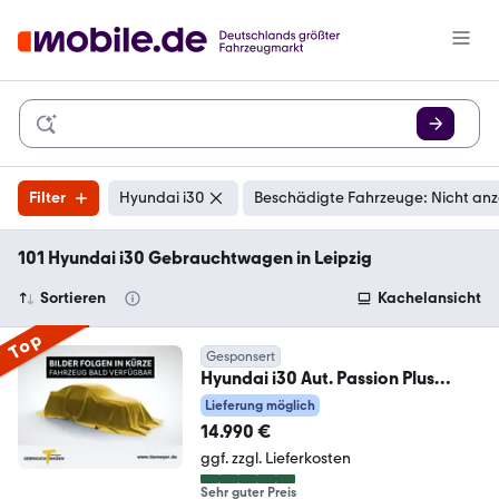
Filter
Hyundai i30
Beschädigte Fahrzeuge: Nicht an
101 Hyundai i30 Gebrauchtwagen in Leipzig
Sortieren
Kachelansicht
Top
Gesponsert
Hyundai i30 Aut. Passion Plus
Panorama Navi RFK Allwett
Lieferung möglich
14.990 €
ggf. zzgl. Lieferkosten
Sehr guter Preis