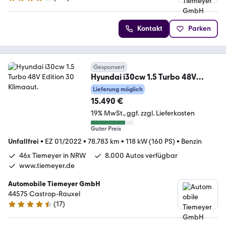
3.8 Sterne
Kontakt
Parken
Gesponsert
Hyundai i30cw 1.5 Turbo 48V
Edition 30 Klimaaut.
Lieferung möglich
15.490 €
19% MwSt.
ggf. zzgl. Lieferkosten
Guter Preis
Unfallfrei
•
EZ 01/2022
•
78.783 km
•
118 kW (160 PS)
•
Benzin
46x Tiemeyer in NRW
8.000 Autos verfügbar
www.tiemeyer.de
Automobile Tiemeyer GmbH
44575 Castrop-Rauxel
(
17
)
4.6 Sterne