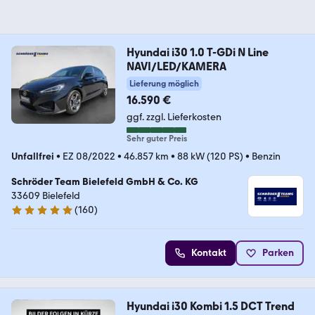
Hyundai i30 1.0 T-GDi N Line
NAVI/LED/KAMERA
Lieferung möglich
16.590 €
ggf. zzgl. Lieferkosten
Sehr guter Preis
Unfallfrei
•
EZ 08/2022
•
46.857 km
•
88 kW (120 PS)
•
Benzin
Schröder Team Bielefeld GmbH & Co. KG
33609 Bielefeld
(
160
)
4.8 Sterne
Kontakt
Parken
Hyundai i30 Kombi 1.5 DCT Trend