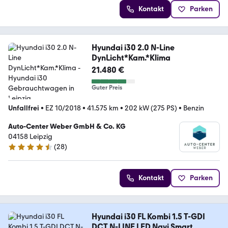
Kontakt
Parken
Hyundai i30 2.0 N-Line
DynLicht*Kam.*Klima
21.480 €
Guter Preis
Unfallfrei
•
EZ 10/2018
•
41.575 km
•
202 kW (275 PS)
•
Benzin
Auto-Center Weber GmbH & Co. KG
04158 Leipzig
(
28
)
4.6 Sterne
Kontakt
Parken
Hyundai i30 FL Kombi 1.5 T-GDI
DCT N-LINE LED Navi Smart