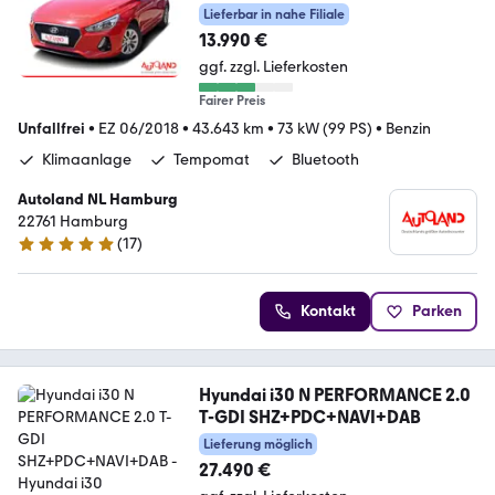
Lieferbar in nahe Filiale
13.990 €
ggf. zzgl. Lieferkosten
Fairer Preis
Unfallfrei
•
EZ 06/2018
•
43.643 km
•
73 kW (99 PS)
•
Benzin
Klimaanlage
Tempomat
Bluetooth
Autoland NL Hamburg
22761 Hamburg
(
17
)
4.9 Sterne
Kontakt
Parken
Hyundai i30 N PERFORMANCE 2.0
T-GDI SHZ+PDC+NAVI+DAB
Lieferung möglich
27.490 €