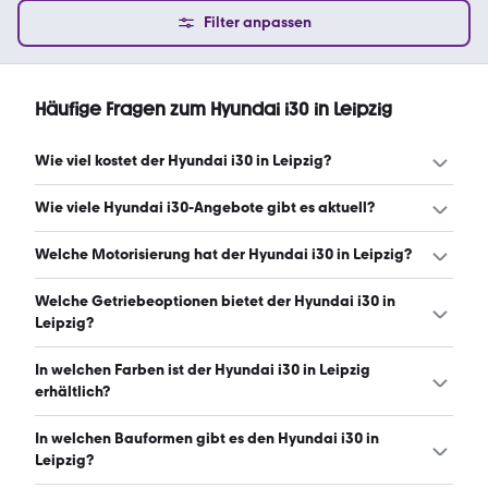
Filter anpassen
Häufige Fragen zum Hyundai i30 in Leipzig
Wie viel kostet der Hyundai i30 in Leipzig?
Ein guter Preis für einen Hyundai i30 in Leipzig liegt
Wie viele Hyundai i30-Angebote gibt es aktuell?
zwischen 16.950 € und 27.885 €. Leasingangebote
starten ab 219 € monatlich. (Stand: 8.8.2026)
Es gibt insgesamt 101 Hyundai i30 bei mobile.de, davon
Welche Motorisierung hat der Hyundai i30 in Leipzig?
87 Gebraucht- und 14 Neuwagen. (Stand: 8.8.2026)
Der Hyundai i30 in Leipzig hat Leistungen zwischen 99
Welche Getriebeoptionen bietet der Hyundai i30 in
und 275 PS. (Stand: 8.8.2026)
Leipzig?
Der Hyundai i30 in Leipzig ist mit automatischem und
In welchen Farben ist der Hyundai i30 in Leipzig
manuellem Getriebe erhältlich. (Stand: 8.8.2026)
erhältlich?
Den Hyundai i30 in Leipzig gibt es in folgenden Farben:
In welchen Bauformen gibt es den Hyundai i30 in
grau, weiß, schwarz, grün, blau, rot, silber und beige. Die
Leipzig?
häufigste Farbe ist grau. (Stand: 8.8.2026)