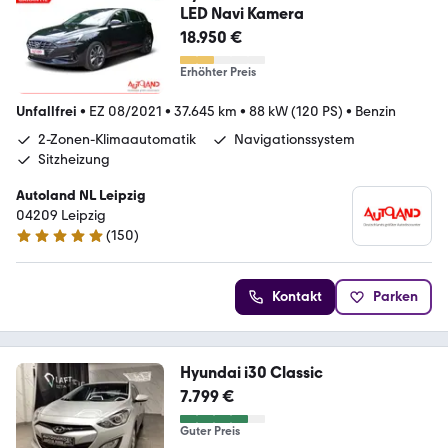
LED Navi Kamera
18.950 €
Erhöhter Preis
Unfallfrei
•
EZ 08/2021
•
37.645 km
•
88 kW (120 PS)
•
Benzin
2-Zonen-Klimaautomatik
Navigationssystem
Sitzheizung
Autoland NL Leipzig
04209 Leipzig
(
150
)
4.8 Sterne
Kontakt
Parken
Hyundai i30 Classic
7.799 €
Guter Preis