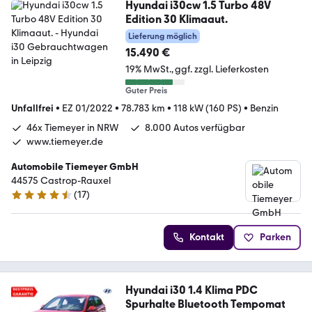
Hyundai i30cw 1.5 Turbo 48V
Edition 30 Klimaaut.
Lieferung möglich
15.490 €
19% MwSt.
ggf. zzgl. Lieferkosten
Guter Preis
Unfallfrei
•
EZ 01/2022
•
78.783 km
•
118 kW (160 PS)
•
Benzin
46x Tiemeyer in NRW
8.000 Autos verfügbar
www.tiemeyer.de
Automobile Tiemeyer GmbH
44575 Castrop-Rauxel
(
17
)
4.6 Sterne
Kontakt
Parken
Hyundai i30 1.4 Klima PDC
Spurhalte Bluetooth Tempomat