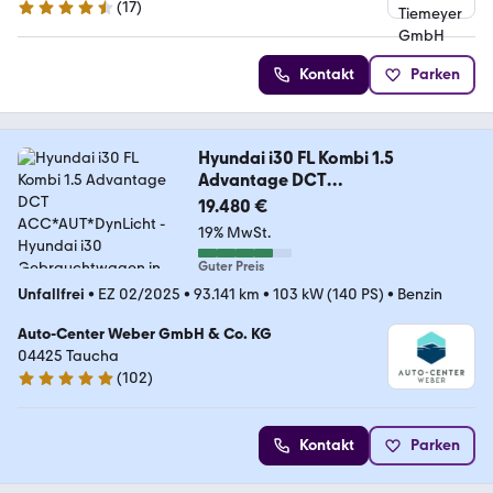
(
17
)
4.6 Sterne
Kontakt
Parken
Hyundai i30 FL Kombi 1.5
Advantage DCT
ACC*AUT*DynLicht
19.480 €
19% MwSt.
Guter Preis
Unfallfrei
•
EZ 02/2025
•
93.141 km
•
103 kW (140 PS)
•
Benzin
Auto-Center Weber GmbH & Co. KG
04425 Taucha
(
102
)
5 Sterne
Kontakt
Parken