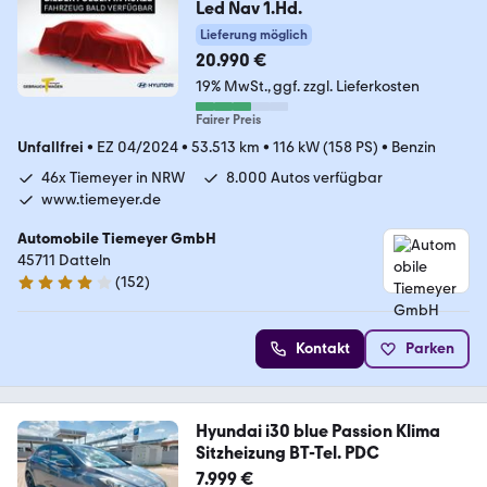
Led Nav 1.Hd.
Lieferung möglich
20.990 €
19% MwSt.
ggf. zzgl. Lieferkosten
Fairer Preis
Unfallfrei
•
EZ 04/2024
•
53.513 km
•
116 kW (158 PS)
•
Benzin
46x Tiemeyer in NRW
8.000 Autos verfügbar
www.tiemeyer.de
Automobile Tiemeyer GmbH
45711 Datteln
(
152
)
3.8 Sterne
Kontakt
Parken
Hyundai i30 blue Passion Klima
Sitzheizung BT-Tel. PDC
7.999 €