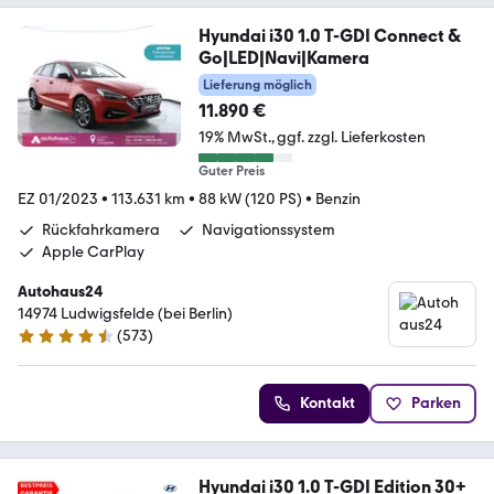
Hyundai i30 1.0 T-GDI Connect &
Go|LED|Navi|Kamera
Lieferung möglich
11.890 €
19% MwSt.
ggf. zzgl. Lieferkosten
Guter Preis
EZ 01/2023
•
113.631 km
•
88 kW (120 PS)
•
Benzin
Rückfahrkamera
Navigationssystem
Apple CarPlay
Autohaus24
14974 Ludwigsfelde (bei Berlin)
(
573
)
4.3 Sterne
Kontakt
Parken
Hyundai i30 1.0 T-GDI Edition 30+