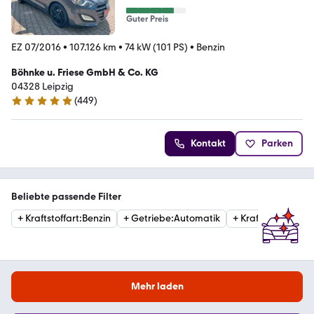
Guter Preis
EZ 07/2016
•
107.126 km
•
74 kW (101 PS)
•
Benzin
Böhnke u. Friese GmbH & Co. KG
04328 Leipzig
(
449
)
4.8 Sterne
Kontakt
Parken
Beliebte passende Filter
+
Kraftstoffart
:
Benzin
+
Getriebe
:
Automatik
+
Kraftstoffart
:
Die
Mehr laden