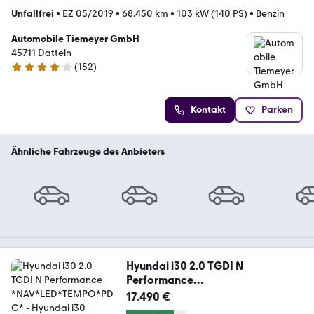
Unfallfrei
•
EZ 05/2019
•
68.450 km
•
103 kW (140 PS)
•
Benzin
Automobile Tiemeyer GmbH
45711 Datteln
(
152
)
3.8 Sterne
Kontakt
Parken
Ähnliche Fahrzeuge des Anbieters
Hyundai i30 2.0 TGDI N
Performance
*NAV*LED*TEMPO*PDC*
17.490 €